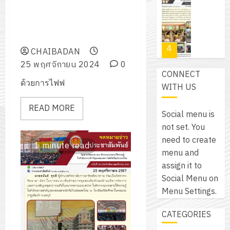
โปรแกรม
โครงการ
กรกฎาค
(พ.ศ.
ประกาศวิทยาลัยการอาชีพ
ให้
ฝึก
2026
6
2570
ชัยบาดาล เรื่องการจัด การเรียน
กับ
อบรม
สิงหาคม
–
การสอนในรูปแบบออนไลน์
แผนก
ลูก
0
2026
4
พ.ศ.
วิชา
CHAIBADAN
เสือ
2574)
อิเล็กทรอ
25 พฤศจิกายน 2024
0
จิต
0
CONNECT
และ
โดย
อาสา
โครงการ
ด้วยการไฟฟ
WITH US
โครงการ
ได้
พระราชท
สัมมนา
ประชุม
รับ
ใน
READ MORE
ระหว่าง
เชิง
Social menu is
การ
สถาน
ครู
ปฏิบัติ
not set. You
5
สนับสนุน
ศึกษา
ที่
การ
need to create
จาก
ประจำ
1 minute read
ปรึกษา
จัด
menu and
บริษัท
ปี
และ
เนรมิต
ทำ
assign it to
มิ
การ
ผู้
สวน
แผน
Social Menu on
นิ
ศึกษา
ปกครอง
สวย
ปฏิบัติ
Menu Settings.
เอ
2569
เพื่อ
สไตล์
ราชการ
เจอร์
1
สร้าง
CATEGORIES
รักษ์
ประจำ
โซลูชั่น
12
ภูมิคุ้มกัน
โลก!
ปีงบประ