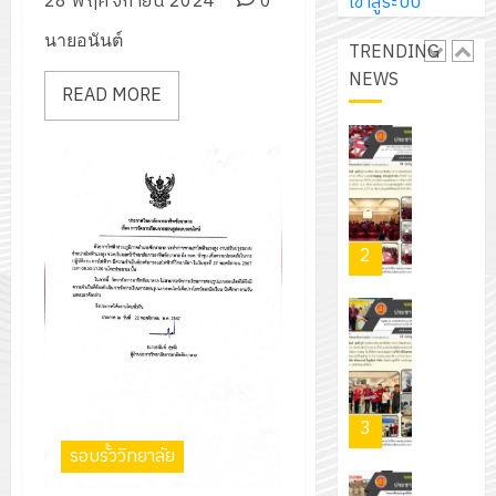
การ
28 พฤศจิกายน 2024
0
เข้าสู่ระบบ
ผู้
สวน
นิ
ศึกษา
ปกครอง
สวย
นายอนันต์
เอ
TRENDING
2569
เพื่อ
สไตล์
เจอร์
NEWS
1
สร้าง
READ MORE
รักษ์
โซลูชั่น
12
ภูมิคุ้มกัน
โลก!
ส์
กรกฎาค
ให้
ด้วย
โครงการ
จำกัด
2026
กับ
แผ่น
จัด
นักเรียน
พื้น
ทำ
13
0
นักศึกษา
ทาง
แผน
กรกฎาค
2
ประจำ
เดิน
พัฒนากา
2026
ปี
แนว
จัดการ
การ
ใหม่
ศึกษา
รับ
0
ศึกษา
เพียง
ของ
ชุด
1
แผ่น
สาน
ฝึก
/
ละ
ศึกษา
PLC
2569
3
30
ระยะ
สำหรับ
บาท
รอบรั้ววิทยาลัย
5
เขียน
12
เท่านั้น!
ปี