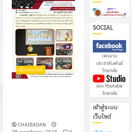
ฝึก
PLC
3
สำหรับ
เขียน
SOCIAL
โปรแกรม
โครงการ
ให้
ฝึก
กับ
อบรม
เพจงาน
แผนก
ลูก
4
ประชาสัมพันธ์
วิชา
เสือ
เรื่องเด่นวันนี้
วิทยาลัย
อิเล็กทรอ
จิต
โดย
อาสา
โครงการ
ช่อง Youtube
ได้
ร่วมเป็นวิทยากร จิตอาสา 904
พระราชท
สัมมนา
วิทยาลัย
รับ
บรรยายให้ความรู้ ในหัวข้อความ
ใน
ระหว่าง
การ
สำคัญของพระมหากษัตริย์กับ
สถาน
ครู
เข้าสู่ระบบ
5
สนับสนุน
ประเทศไทย ณ หอประชุม
ศึกษา
ที่
จาก
เว็บไซต์
วิทยาลัยนาฏศิลปลพบุรี จ.ลพบุรี
ประจำ
ปรึกษา
บริษัท
ปี
CHAIBADAN
และ
เนรมิต
มิ