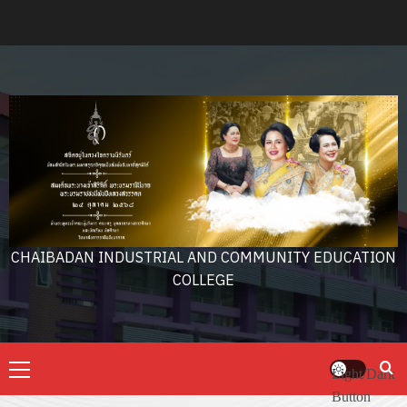
Skip
to
content
CHAIBADAN INDUSTRIAL AND COMMUNITY EDUCATION
COLLEGE
Primary
Light/Dark
Menu
Button