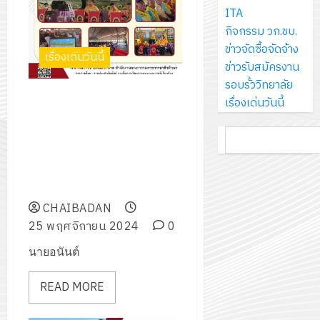
ส์
กรกฎาค
ให้
ITA
ด้วย
พ.ศ.
โครงการ
จำกัด
2026
กับ
กิจกรรม วก.ชบ.
แผ่น
2570
จัด
นักเรียน
ข่าวจัดซื้อจัดจ้าง
พื้น
ทำ
เรื่องเด่นวันนี้
13
0
นักศึกษา
ข่าวรับสมัครงาน
ทาง
18
แผน
กรกฎาค
2
ประจำ
รอบรั้ววิทยาลัย
เดิน
กรกฎาค
พัฒนากา
2026
ร่วมเป็นวิทยากรจิตอาสา 904
ปี
เรื่องเด่นวันนี้
แนว
2026
จัดการ
บรรยายให้ความรู้ ในหัวข้อความ
การ
ใหม่
ศึกษา
รับ
0
สำคัญของพระมหากษัตริย์กับ
ค้นหา
ศึกษา
เพียง
ของ
0
ชุด
ประเทศไทย ณ โรงเรียนวินิต
1
แผ่น
สาน
ฝึก
ศึกษาในพระบรมราชูปถัมภ์ฯ
/
ละ
ศึกษา
PLC
จ.ลพบุรี
2569
3
30
ระยะ
สำหรับ
CHAIBADAN
บาท
5
เขียน
25 พฤศจิกายน 2024
0
12
เท่านั้น!
ปี
โปรแกรม
โครงการ
กรกฎาค
(พ.ศ.
นายอนันต์
ให้
ฝึก
2026
6
2570
กับ
อบรม
สิงหาคม
–
READ MORE
แผนก
ลูก
0
2026
4
พ.ศ.
วิชา
เสือ