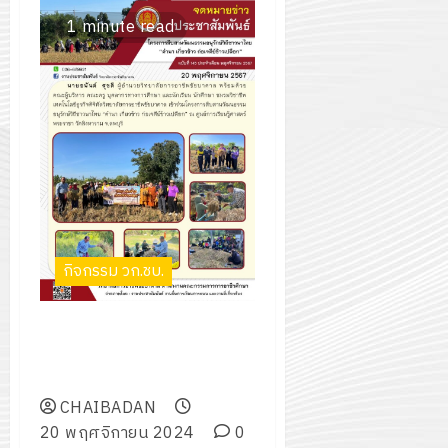
2574)
อิเล็กทรอ
จิต
1 minute read
0
และ
โดย
อาสา
โครงการ
โครงการ
ได้
พระราชท
สัมมนา
ประชุม
รับ
ใน
ระหว่าง
เชิง
การ
สถาน
ครู
ปฏิบัติ
5
สนับสนุน
ศึกษา
ที่
การ
จาก
ประจำ
ปรึกษา
จัด
บริษัท
ปี
และ
ทำ
มิ
การ
ผู้
แผน
นิ
ศึกษา
ปกครอง
ปฏิบัติ
เอ
2569
กิจกรรม วก.ชบ.
เพื่อ
ราชการ
เจอร์
สร้าง
ประจำ
โซลูชั่น
12
ภูมิคุ้มกัน
โครงการสืบสานวัฒนธรรม
ปีงบประ
ส์
กรกฎาค
ให้
อนุรักษ์วิถีชาวนาไทย “ดำนา เกี่ยว
พ.ศ.
จำกัด
2026
กับ
ข้าว ก่อเจดีย์ข้าวเปลือก”
2570
นักเรียน
CHAIBADAN
13
0
นักศึกษา
20 พฤศจิกายน 2024
0
18
กรกฎาค
ประจำ