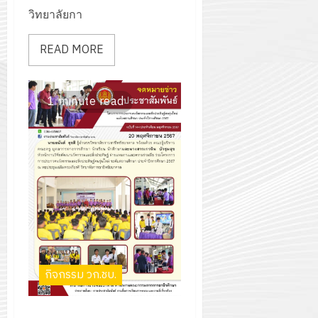
กรกฎาค
2026
วิทยาลัยกา
ปี
2026
การ
0
READ MORE
ศึกษา
0
1
/
1 minute read
2569
12
กรกฎาค
2026
0
กิจกรรม วก.ชบ.
โครงการการประกวดนวัตกรรม