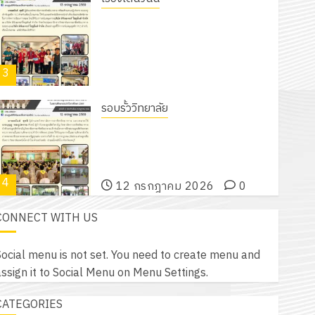
รอบรั้ววิทยาลัย
โครงการฝึกอบรมลูกเสือจิตอาสา
พระราชทานในสถานศึกษาประจำปีการ
ศึกษา 2569
4
12 กรกฎาคม 2026
0
กิจกรรม วก.ชบ.
โครงการสัมมนาระหว่างครูที่ปรึกษาและ
ผู้ปกครอง เพื่อสร้างภูมิคุ้มกันให้กับ
นักเรียน นักศึกษา ประจำปีการศึกษา 1
5
/ 2569
12 กรกฎาคม 2026
0
CONNECT WITH US
รอบรั้ววิทยาลัย
เนรมิตสวนสวย สไตล์รักษ์โลก! ด้วย
ocial menu is not set. You need to create menu and
แผ่นพื้นทางเดินแนวใหม่ เพียงแผ่นละ
ssign it to Social Menu on Menu Settings.
30 บาทเท่านั้น!
CATEGORIES
1
6 สิงหาคม 2026
0