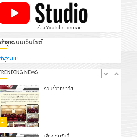
เนรมิตสวนสวย สไตล์รักษ์โลก! ด้วย
แผ่นพื้นทางเดินแนวใหม่ เพียงแผ่นละ
30 บาทเท่านั้น!
ช่อง Youtube วิทยาลัย
1
6 สิงหาคม 2026
0
เข้าสู่ระบบเว็บไซต์
รอบรั้ววิทยาลัย
โครงการจัดทำแผนพัฒนาการจัดการ
ข้าสู่ระบบ
ศึกษาของสานศึกษา ระยะ 5 ปี (พ.ศ.
2570 – พ.ศ. 2574) และโครงการ
TRENDING NEWS
2
ประชุมเชิงปฏิบัติการจัดทำแผนปฏิบัติ
ราชการ ประจำปีงบประมาณ พ.ศ.
2570
เรื่องเด่นวันนี้
18 กรกฎาคม 2026
0
รับชุดฝึก PLC สำหรับเขียนโปรแกรม ให้
กับแผนกวิชาอิเล็กทรอนิกส์ โดยได้รับ
การสนับสนุนจากบริษัท มินิเอเจอร์
3
โซลูชั่นส์ จำกัด
13 กรกฎาคม 2026
0