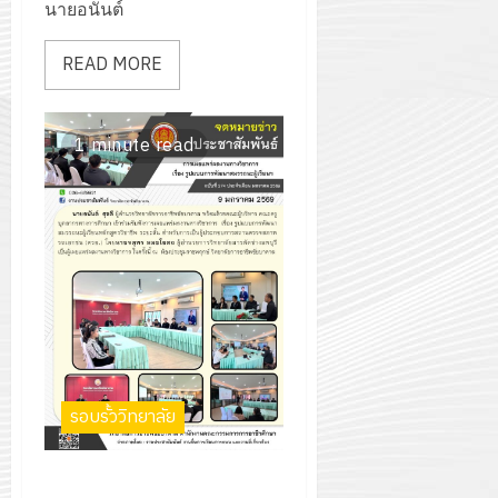
นายอนันต์
กรกฎาค
2026
ปี
2026
การ
READ MORE
0
ศึกษา
0
1
/
1 minute read
2569
12
กรกฎาค
2026
0
รอบรั้ววิทยาลัย
การเผยแพร่ผลงานทางวิชาการ