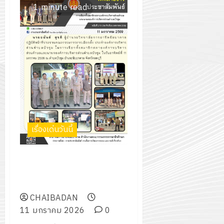
2574)
อิเล็กทรอ
1 minute read
จิต
0
และ
โดย
อาสา
โครงการ
โครงการ
ได้
พระราชท
สัมมนา
ประชุม
รับ
ใน
ระหว่าง
เชิง
การ
สถาน
ครู
ปฏิบัติ
5
สนับสนุน
ศึกษา
ที่
การ
จาก
ประจำ
ปรึกษา
จัด
บริษัท
ปี
และ
ทำ
มิ
การ
ผู้
แผน
นิ
ศึกษา
ปกครอง
ปฏิบัติ
เรื่องเด่นวันนี้
เอ
2569
เพื่อ
ราชการ
เจอร์
สร้าง
ประจำ
โซลูชั่น
การเลือกตั้งสมาชิกสภาองค์การ
12
ภูมิคุ้มกัน
ปีงบประ
ส์
บริหารส่วนตำบลและนายก
กรกฎาค
ให้
พ.ศ.
จำกัด
องค์การบริหารส่วนตำบลบัวชุม
2026
กับ
2570
CHAIBADAN
นักเรียน
13
0
11 มกราคม 2026
0
นักศึกษา
18
กรกฎาค
ประจำ