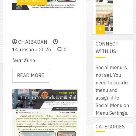
โปรแกรม
เรื่องเด่นวันนี้
โครงการ
กรกฎาค
(พ.ศ.
ให้
ฝึก
2026
6
2570
กับ
อบรม
โครงการสัมมนาครูแนะแนวใน
สิงหาคม
–
แผนก
ลูก
เครือข่าย และแนะแนว การศึกษา
0
2026
4
พ.ศ.
วิชา
เสือ
ต่อ ประจำปีการศึกษา 2569
2574)
อิเล็กทรอ
จิต
CHAIBADAN
0
CONNECT
และ
โดย
อาสา
โครงการ
14 มกราคม 2026
0
WITH US
โครงการ
ได้
พระราชท
สัมมนา
ประชุม
วิทยาลัยกา
รับ
ใน
ระหว่าง
เชิง
Social menu is
การ
สถาน
ครู
ปฏิบัติ
not set. You
READ MORE
5
สนับสนุน
ศึกษา
ที่
การ
need to create
จาก
ประจำ
ปรึกษา
จัด
menu and
บริษัท
ปี
และ
เนรมิต
ทำ
1 minute read
assign it to
มิ
การ
ผู้
สวน
แผน
Social Menu on
นิ
ศึกษา
ปกครอง
สวย
ปฏิบัติ
Menu Settings.
เอ
2569
เพื่อ
สไตล์
ราชการ
เจอร์
1
สร้าง
CATEGORIES
รักษ์
ประจำ
โซลูชั่น
12
ภูมิคุ้มกัน
โลก!
ปีงบประ