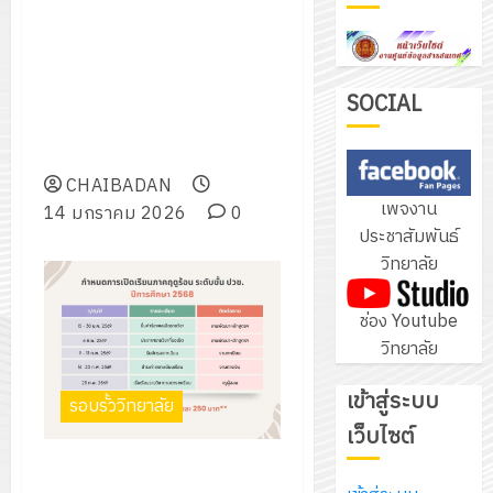
ชัยบาดาลเรื่อง ประกาศผู้ชนะการ
ฝึก
เสนอราคา ประกวดราคาจ้าง
PLC
3
ก่อสร้างปรับปรุงต่อเติมโดม
สำหรับ
อเนกประสงค์และอาคารประกอบ
เขียน
SOCIAL
อื่น ด้วยวิธีประกวดราคา
โปรแกรม
โครงการ
อิเล็กทรอนิกส์ (e-bidding)
ให้
ฝึก
กับ
CHAIBADAN
อบรม
เพจงาน
แผนก
14 มกราคม 2026
0
ลูก
4
ประชาสัมพันธ์
วิชา
เสือ
วิทยาลัย
อิเล็กทรอ
จิต
โดย
อาสา
โครงการ
ช่อง Youtube
ได้
พระราชท
สัมมนา
วิทยาลัย
รับ
ใน
ระหว่าง
การ
สถาน
ครู
เข้าสู่ระบบ
5
สนับสนุน
รอบรั้ววิทยาลัย
ศึกษา
ที่
จาก
เว็บไซต์
ประจำ
ปรึกษา
บริษัท
ปี
ข่าวประชาสัมพันธ์จาก งานพัฒนา
และ
เนรมิต
มิ