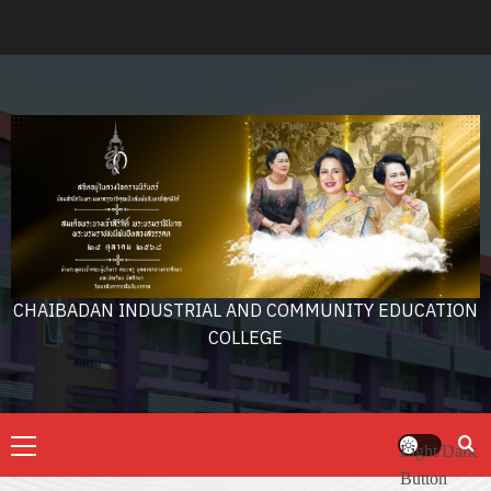
Skip
to
content
CHAIBADAN INDUSTRIAL AND COMMUNITY EDUCATION
COLLEGE
Primary
Light/Dark
Menu
Button