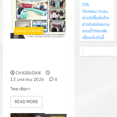
ส์
กรกฎาค
ให้
ITA
ด้วย
พ.ศ.
โครงการ
จำกัด
2026
กับ
กิจกรรม วก.ชบ.
แผ่น
2570
จัด
นักเรียน
ข่าวจัดซื้อจัดจ้าง
พื้น
ทำ
13
0
นักศึกษา
ข่าวรับสมัครงาน
ทาง
18
แผน
กรกฎาค
2
ประจำ
รอบรั้ววิทยาลัย
รอบรั้ววิทยาลัย
เดิน
กรกฎาค
พัฒนากา
2026
ปี
เรื่องเด่นวันนี้
แนว
2026
จัดการ
การ
ใหม่
ศึกษาดูงานด้านการก่อสร้าง เพื่อ
ศึกษา
รับ
0
ค้นหา
ศึกษา
เพียง
ศึกษาเกี่ยวกับ การบริหารสัญญา
ของ
0
ชุด
1
แผ่น
งานก่อสร้างและการเบิกจ่ายงบ
สาน
ฝึก
/
ละ
ประมาณ
ศึกษา
PLC
2569
3
30
ระยะ
CHAIBADAN
สำหรับ
บาท
5
13 มกราคม 2026
0
เขียน
12
เท่านั้น!
ปี
โปรแกรม
โครงการ
วิทยาลัยกา
กรกฎาค
(พ.ศ.
ให้
ฝึก
2026
6
2570
กับ
อบรม
READ MORE
สิงหาคม
–
แผนก
ลูก
0
2026
4
พ.ศ.
วิชา
เสือ