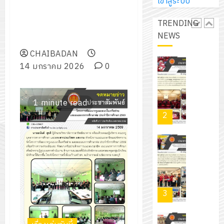
การ
เข้าสู่ระบบ
หลักสูตรการเรียนการสอน เรื่อง
ผู้
สวน
นิ
ศึกษา
กำหนดการเปิดภาคเรียน ภาคฤดู
ปกครอง
สวย
เอ
TRENDING
2569
ร้อนระดับชั้น ปวช. และ ปวส.
เพื่อ
สไตล์
เจอร์
NEWS
1
ประจำปีการศึกษา 2568
สร้าง
รักษ์
โซลูชั่น
12
ภูมิคุ้มกัน
CHAIBADAN
โลก!
ส์
กรกฎาค
ให้
14 มกราคม 2026
0
ด้วย
โครงการ
จำกัด
2026
กับ
แผ่น
จัด
นักเรียน
พื้น
ทำ
13
0
1 minute read
นักศึกษา
ทาง
แผน
กรกฎาค
2
ประจำ
เดิน
พัฒนากา
2026
ปี
แนว
จัดการ
การ
ใหม่
ศึกษา
รับ
0
ศึกษา
เพียง
ของ
ชุด
1
แผ่น
สาน
ฝึก
/
ละ
ศึกษา
PLC
2569
3
30
ระยะ
สำหรับ
บาท
5
เขียน
12
เท่านั้น!
ปี