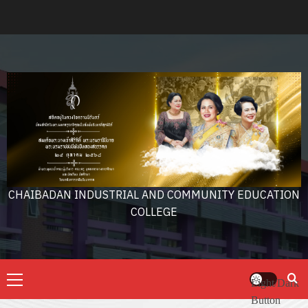
Skip
to
content
CHAIBADAN INDUSTRIAL AND COMMUNITY EDUCATION
COLLEGE
Primary
Light/Dark
Menu
Button