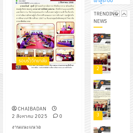
การ
เข้าสู่ระบบ
ผู้
สวน
นิ
ศึกษา
ปกครอง
สวย
เอ
TRENDING
2569
เพื่อ
สไตล์
เจอร์
NEWS
1
สร้าง
รักษ์
โซลูชั่น
12
ภูมิคุ้มกัน
โลก!
ส์
กรกฎาค
ให้
ด้วย
โครงการ
จำกัด
2026
กับ
แผ่น
จัด
นักเรียน
พื้น
ทำ
13
0
รอบรั้ววิทยาลัย
นักศึกษา
ทาง
แผน
กรกฎาค
2
ประจำ
เดิน
พัฒนากา
2026
ปี
แนว
ประชุมคณะทำงานชี้แจงความรู้
จัดการ
การ
ใหม่
ความเข้าใจเกี่ยวกับ การดำเนิน
ศึกษา
รับ
0
ศึกษา
เพียง
งานติดตามผู้สำเร็จการศึกษาและ
ของ
ชุด
1
แผ่น
ภาวะการมีงานทำ
สาน
ฝึก
/
ละ
CHAIBADAN
ศึกษา
PLC
2569
3
30
2 สิงหาคม 2025
0
ระยะ
สำหรับ
บาท
5
เขียน
งานแนะแนวอ
12
เท่านั้น!
ปี