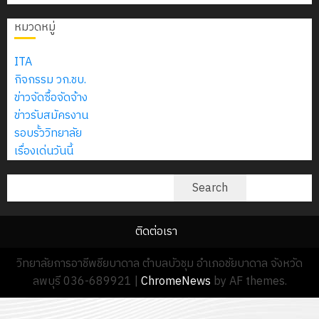
2574)
อิเล็กทรอ
จิต
0
และ
โดย
หมวดหมู่
อาสา
โครงการ
โครงการ
ได้
พระราชท
สัมมนา
ประชุม
รับ
ITA
ใน
ระหว่าง
เชิง
การ
กิจกรรม วก.ชบ.
สถาน
ครู
ปฏิบัติ
5
สนับสนุน
ข่าวจัดซื้อจัดจ้าง
ศึกษา
ที่
การ
จาก
ข่าวรับสมัครงาน
ประจำ
ปรึกษา
จัด
บริษัท
รอบรั้ววิทยาลัย
ปี
และ
ทำ
มิ
เรื่องเด่นวันนี้
การ
ผู้
แผน
นิ
ศึกษา
ปกครอง
ปฏิบัติ
ค้นหา
เอ
Search
2569
เพื่อ
ราชการ
เจอร์
สร้าง
ประจำ
โซลูชั่น
12
ภูมิคุ้มกัน
ติดต่อเรา
ปีงบประ
ส์
กรกฎาค
ให้
พ.ศ.
จำกัด
วิทยาลัยการอาชีพชียบาดาล ตำบลบัวชุม อำเภอชัยบาดาล จังหวัด
2026
กับ
2570
ลพบุรี 036-689921
|
ChromeNews
by AF themes.
นักเรียน
13
0
นักศึกษา
18
กรกฎาค
ประจำ