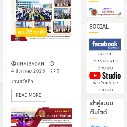
ฝึก
PLC
3
สำหรับ
เขียน
SOCIAL
รอบรั้ววิทยาลัย
โปรแกรม
โครงการ
ให้
ฝึก
กับ
มอบเกียรติบัตรทุนอาหารกลางวัน
อบรม
เพจงาน
แผนก
ให้กับแม่ค้าโรงอาหาร
ลูก
4
ประชาสัมพันธ์
วิชา
เสือ
CHAIBADAN
วิทยาลัย
อิเล็กทรอ
จิต
4 สิงหาคม 2025
0
โดย
อาสา
โครงการ
งานสวัสดิก
ช่อง Youtube
ได้
พระราชท
สัมมนา
วิทยาลัย
รับ
ใน
ระหว่าง
READ MORE
การ
สถาน
ครู
เข้าสู่ระบบ
5
สนับสนุน
ศึกษา
ที่
จาก
เว็บไซต์
ประจำ
ปรึกษา
1 minute read
บริษัท
ปี
และ
เนรมิต
มิ