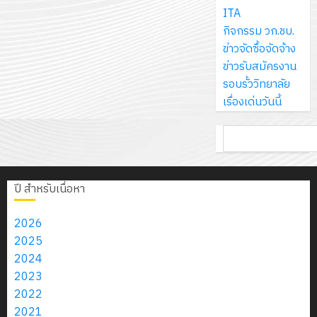
ส์
กรกฎาค
ให้
ITA
ด้วย
พ.ศ.
โครงการ
จำกัด
2026
กับ
กิจกรรม วก.ชบ.
แผ่น
2570
จัด
นักเรียน
ข่าวจัดซื้อจัดจ้าง
พื้น
ทำ
13
0
นักศึกษา
ข่าวรับสมัครงาน
ทาง
18
แผน
กรกฎาค
2
ประจำ
รอบรั้ววิทยาลัย
เดิน
กรกฎาค
พัฒนากา
2026
ปี
เรื่องเด่นวันนี้
แนว
2026
จัดการ
การ
ใหม่
ศึกษา
รับ
0
ค้นหา
ศึกษา
เพียง
ของ
0
ชุด
1
แผ่น
สาน
ฝึก
/
ละ
ศึกษา
PLC
2569
ปี สำหรับเนื่อหา
3
30
ระยะ
สำหรับ
บาท
5
เขียน
2026
12
เท่านั้น!
ปี
โปรแกรม
โครงการ
2025
กรกฎาค
(พ.ศ.
ให้
ฝึก
2024
2026
6
2570
กับ
อบรม
2023
สิงหาคม
–
แผนก
ลูก
2022
0
2026
4
พ.ศ.
วิชา
เสือ
2021