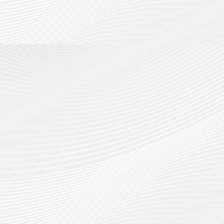
กรกฎาค
2026
ปี
2026
การ
0
ศึกษา
0
1
/
2569
12
กรกฎาค
2026
0