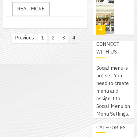
โปรแกรม
โครงการ
กรกฎาค
(พ.ศ.
ให้
READ MORE
ฝึก
2026
6
2570
กับ
อบรม
สิงหาคม
–
แผนก
ลูก
0
2026
4
พ.ศ.
วิชา
เสือ
2574)
Posts
Previous
1
2
3
4
อิเล็กทรอ
จิต
0
CONNECT
และ
pagination
โดย
อาสา
โครงการ
WITH US
โครงการ
ได้
พระราชท
สัมมนา
ประชุม
รับ
ใน
ระหว่าง
เชิง
Social menu is
การ
สถาน
ครู
ปฏิบัติ
not set. You
5
สนับสนุน
ศึกษา
ที่
การ
need to create
จาก
ประจำ
ปรึกษา
จัด
menu and
บริษัท
ปี
และ
เนรมิต
ทำ
assign it to
มิ
การ
ผู้
สวน
แผน
Social Menu on
นิ
ศึกษา
ปกครอง
สวย
ปฏิบัติ
Menu Settings.
เอ
2569
เพื่อ
สไตล์
ราชการ
เจอร์
1
สร้าง
CATEGORIES
รักษ์
ประจำ
โซลูชั่น
12
ภูมิคุ้มกัน
โลก!
ปีงบประ