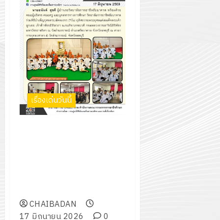
การ
0
ศึกษา
0
1
/
2569
12
กรกฎาค
เรื่องเด่นวันนี้
2026
0
พิธีบำเพ็ญกุศลครบสัตตมวาร
(7วัน) อุทิศถวายพระกุศลแด่
สมเด็จพระเจ้าลูกเธอ เจ้าฟ้าพัช
รกิติยาภา นเรนทิราเทพยวดี กรม
หลวงราชสาริณีสิริพัชร มหาวัชร
ราชธิดา
CHAIBADAN
17 มิถุนายน 2026
0