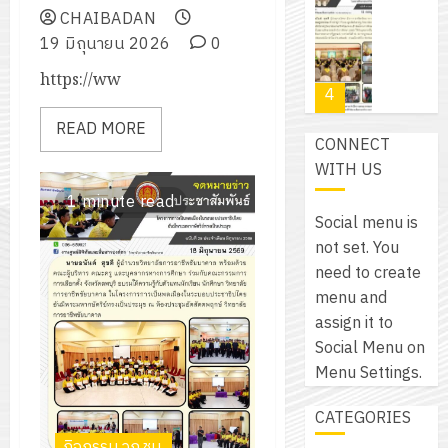
กับ
อบรม
CHAIBADAN
สิงหาคม
–
แผนก
ลูก
0
19 มิถุนายน 2026
0
2026
4
พ.ศ.
วิชา
เสือ
2574)
อิเล็กทรอ
https://ww
จิต
0
และ
โดย
อาสา
โครงการ
โครงการ
READ MORE
ได้
พระราชท
สัมมนา
CONNECT
ประชุม
รับ
ใน
ระหว่าง
WITH US
เชิง
การ
สถาน
ครู
ปฏิบัติ
1 minute read
5
สนับสนุน
ศึกษา
ที่
Social menu is
การ
จาก
ประจำ
ปรึกษา
not set. You
จัด
บริษัท
ปี
และ
เนรมิต
need to create
ทำ
มิ
การ
ผู้
สวน
menu and
แผน
นิ
ศึกษา
ปกครอง
สวย
assign it to
ปฏิบัติ
เอ
2569
เพื่อ
สไตล์
Social Menu on
ราชการ
เจอร์
1
สร้าง
รักษ์
Menu Settings.
ประจำ
โซลูชั่น
12
ภูมิคุ้มกัน
โลก!
ปีงบประ
ส์
กรกฎาค
ให้
CATEGORIES
ด้วย
พ.ศ.
โครงการ
จำกัด
2026
กับ
กิจกรรม วก.ชบ.