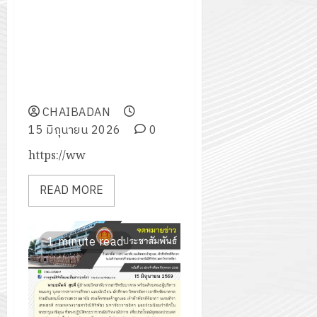
พิธีบำเพ็ญกุศลสวดพระอภิธรรม
(วันที่ 3) อุทิศถวายพระกุศลแด่
สมเด็จพระเจ้าลูกเธอ เจ้าฟ้าพัช
รกิติยาภา นเรนทิราเทพยวดี กรม
หลวงราชสาริณีสิริพัชร มหาวัชร
ราชธิดา
CHAIBADAN
15 มิถุนายน 2026
0
https://ww
READ MORE
1 minute read