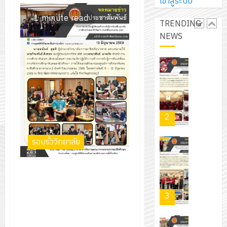
เข้าสู่ระบบ
2569
เพื่อ
สไตล์
เจอร์
1
สร้าง
1 minute read
รักษ์
TRENDING
โซลูชั่น
12
ภูมิคุ้มกัน
โลก!
NEWS
ส์
กรกฎาค
ให้
ด้วย
โครงการ
จำกัด
2026
กับ
แผ่น
จัด
นักเรียน
พื้น
ทำ
13
0
นักศึกษา
ทาง
แผน
กรกฎาค
2
ประจำ
เดิน
พัฒนากา
2026
ปี
แนว
จัดการ
การ
ใหม่
ศึกษา
รับ
0
ศึกษา
เพียง
ของ
ชุด
รอบรั้ววิทยาลัย
1
แผ่น
สาน
ฝึก
/
ละ
ศึกษา
PLC
2569
เข้าร่วมโครงการอบรมเชิงปฏิบัติ
3
30
ระยะ
สำหรับ
การสร้างการรับรู้การขับเคลื่อน
บาท
5
เขียน
การจัดการศึกษาพิเศษอาชีว
12
เท่านั้น!
ปี
โปรแกรม
โครงการ
ศึกษาฯ ประจำปีงบประมาณ
กรกฎาค
(พ.ศ.
ให้
ฝึก
2569
2026
6
2570