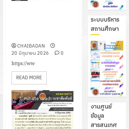
โครงการพัฒนาศักยภาพครูที่
ปรึกษา และองค์การนักวิชาชีพใน
ระบบบริหาร
อนาคตแห่งประเทศไทย ระดับ
สถานศึกษา
ภาคกลาง ประจำปีการศึกษา
2569
CHAIBADAN
20 มิถุนายน 2026
0
https://ww
READ MORE
1 minute read
งานศูนย์
รับ
ชุด
ข้อมูล
ฝึก
สารสนเทศ
PLC