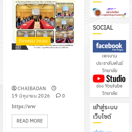
3
สำหรับ
เขียน
โปรแกรม
โครงการ
SOCIAL
ให้
ฝึก
กับ
อบรม
กิจกรรม วก.ชบ.
แผนก
ลูก
4
วิชา
เสือ
เพจงาน
อิเล็กทรอ
บริษัท มัด แอนด์ ฮาวด์ จำกัด
จิต
ประชาสัมพันธ์
โดย
(มหาชน) ได้เข้าแนะแนวนำเสนอ
อาสา
โครงการ
วิทยาลัย
ได้
ข้อมูลการรับสมัครนักเรียน
พระราชท
สัมมนา
รับ
นักศึกษาฝึกงาน
ใน
ระหว่าง
ช่อง Youtube
การ
CHAIBADAN
สถาน
ครู
วิทยาลัย
5
สนับสนุน
19 มิถุนายน 2026
0
ศึกษา
ที่
จาก
ประจำ
ปรึกษา
เข้าสู่ระบบ
https://ww
บริษัท
ปี
และ
เนรมิต
เว็บไซต์
มิ
การ
ผู้
READ MORE
สวน
นิ
ศึกษา
ปกครอง
สวย
เอ