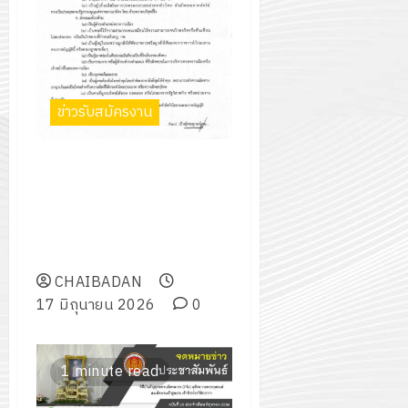
โครงการ
โครงการ
ได้
พระราชท
สัมมนา
ประชุม
รับ
ใน
ระหว่าง
เชิง
การ
สถาน
ครู
ปฏิบัติ
5
สนับสนุน
ศึกษา
ที่
การ
จาก
ประจำ
ข่าวรับสมัครงาน
ปรึกษา
จัด
บริษัท
ปี
และ
ทำ
มิ
การ
ผู้
ประกาศ วิทยาลัยการอาชีพ
แผน
นิ
ศึกษา
ปกครอง
ชัยบาดาล เรื่อง การรับสมัครคัด
ปฏิบัติ
เอ
2569
เพื่อ
เลือกบุคคลเพื่อจ้างเป็นลูกจ้าง
ราชการ
เจอร์
สร้าง
ชั่วคราว ในตำแหน่ง เจ้าหน้าที่การ
ประจำ
โซลูชั่น
12
ภูมิคุ้มกัน
เงิน 1 ตำแหน่ง
ปีงบประ
ส์
กรกฎาค
ให้
พ.ศ.
CHAIBADAN
จำกัด
2026
กับ
2570
17 มิถุนายน 2026
0
นักเรียน
13
0
นักศึกษา
18
กรกฎาค
ประจำ
1 minute read
กรกฎาค
2026
ปี
2026