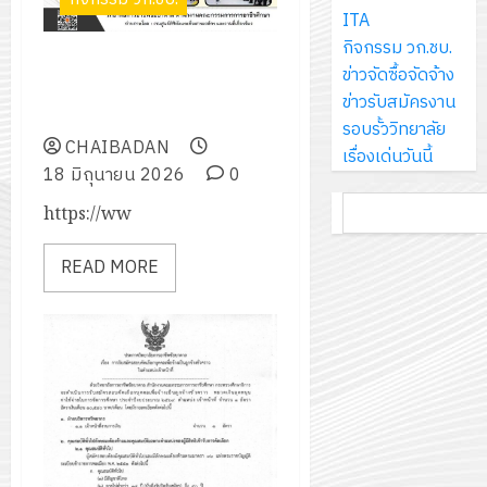
แผ่น
2570
จัด
นักเรียน
ITA
พื้น
ทำ
13
0
นักศึกษา
กิจกรรม วก.ชบ.
ทาง
โครงการการเป็นพลเมืองใน
18
แผน
กรกฎาค
2
ประจำ
ข่าวจัดซื้อจัดจ้าง
เดิน
ระบอบประชาธิปไตยอันมีพระมหา
กรกฎาค
พัฒนากา
2026
ปี
ข่าวรับสมัครงาน
แนว
กษัตริย์ทรงเป็นประมุข
2026
จัดการ
การ
รอบรั้ววิทยาลัย
ใหม่
ศึกษา
CHAIBADAN
รับ
0
ศึกษา
เรื่องเด่นวันนี้
เพียง
ของ
0
18 มิถุนายน 2026
0
ชุด
1
แผ่น
สาน
ฝึก
ค้นหา
/
https://ww
ละ
ศึกษา
PLC
2569
3
30
ระยะ
สำหรับ
READ MORE
บาท
5
เขียน
12
เท่านั้น!
ปี
โปรแกรม
โครงการ
กรกฎาค
(พ.ศ.
ให้
ฝึก
2026
6
2570
กับ
อบรม
สิงหาคม
–
แผนก
ลูก
0
2026
4
พ.ศ.
วิชา
เสือ
2574)
อิเล็กทรอ
จิต
0
และ
โดย
อาสา