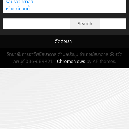
รอบรั้ววิทยาลัย
เรื่องเด่นวันนี้
ค้นหา
Search
ติดต่อเรา
วิทยาลัยการอาชีพชียบาดาล ตำบลบัวชุม อำเภอชัยบาดาล จังหวัด
ลพบุรี 036-689921
|
ChromeNews
by AF themes.