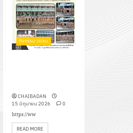
กิจกรรม วก.ชบ.
ยืนสงบนิ่งถวายความอาลัย
สมเด็จพระเจ้าลูกเธอ เจ้าฟ้าพัช
รกิติยาภา นเรนทิราเทพยวดี กรม
หลวงราชสาริณีสิริพัชร มหาวัชร
ราชธิดา
CHAIBADAN
15 มิถุนายน 2026
0
https://ww
READ MORE