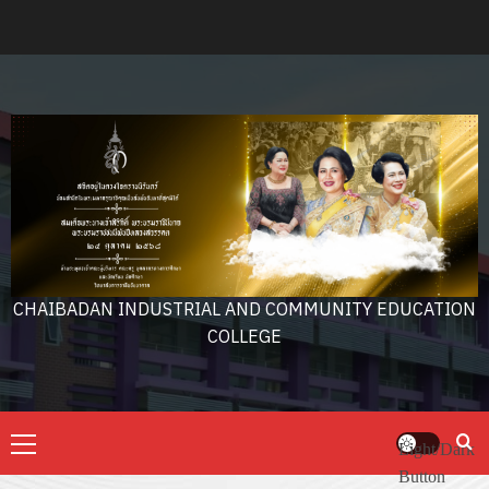
Skip
to
content
CHAIBADAN INDUSTRIAL AND COMMUNITY EDUCATION
COLLEGE
Primary
Light/Dark
Menu
Button