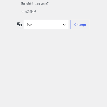
ลืมรหัสผ่านของคุณ?
← กลับไปที่
ภาษา