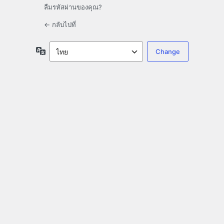
ลืมรหัสผ่านของคุณ?
← กลับไปที่
ภาษา