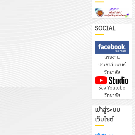
ฝึก
PLC
3
สำหรับ
เขียน
SOCIAL
โปรแกรม
โครงการ
ให้
ฝึก
กับ
อบรม
เพจงาน
แผนก
ลูก
4
ประชาสัมพันธ์
วิชา
เสือ
วิทยาลัย
อิเล็กทรอ
จิต
โดย
อาสา
โครงการ
ช่อง Youtube
ได้
พระราชท
สัมมนา
วิทยาลัย
รับ
ใน
ระหว่าง
การ
สถาน
ครู
เข้าสู่ระบบ
5
สนับสนุน
ศึกษา
ที่
จาก
เว็บไซต์
ประจำ
ปรึกษา
บริษัท
ปี
และ
เนรมิต
มิ