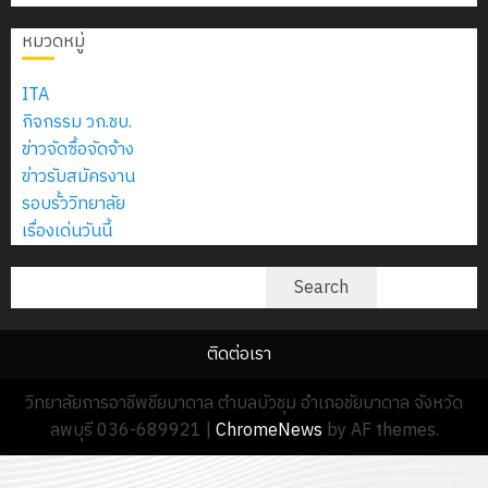
2574)
อิเล็กทรอ
จิต
0
และ
โดย
หมวดหมู่
อาสา
โครงการ
โครงการ
ได้
พระราชท
สัมมนา
ประชุม
รับ
ITA
ใน
ระหว่าง
เชิง
การ
กิจกรรม วก.ชบ.
สถาน
ครู
ปฏิบัติ
5
สนับสนุน
ข่าวจัดซื้อจัดจ้าง
ศึกษา
ที่
การ
จาก
ข่าวรับสมัครงาน
ประจำ
ปรึกษา
จัด
บริษัท
รอบรั้ววิทยาลัย
ปี
และ
ทำ
มิ
เรื่องเด่นวันนี้
การ
ผู้
แผน
นิ
ศึกษา
ปกครอง
ปฏิบัติ
ค้นหา
เอ
Search
2569
เพื่อ
ราชการ
เจอร์
สร้าง
ประจำ
โซลูชั่น
12
ภูมิคุ้มกัน
ติดต่อเรา
ปีงบประ
ส์
กรกฎาค
ให้
พ.ศ.
จำกัด
วิทยาลัยการอาชีพชียบาดาล ตำบลบัวชุม อำเภอชัยบาดาล จังหวัด
2026
กับ
2570
ลพบุรี 036-689921
|
ChromeNews
by AF themes.
นักเรียน
13
0
นักศึกษา
18
กรกฎาค
ประจำ