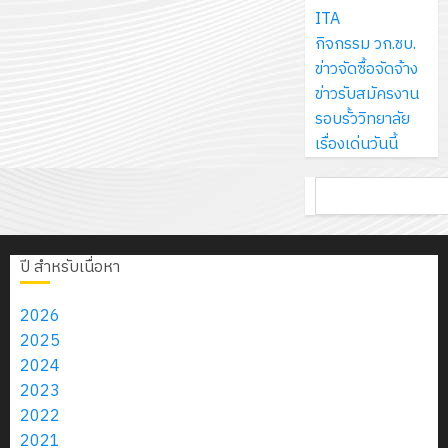
ส์
กรกฎาค
ให้
ITA
ด้วย
พ.ศ.
โครงการ
จำกัด
2026
กับ
กิจกรรม วก.ชบ.
แผ่น
2570
จัด
นักเรียน
ข่าวจัดซื้อจัดจ้าง
พื้น
ทำ
13
0
นักศึกษา
ข่าวรับสมัครงาน
ทาง
18
แผน
กรกฎาค
2
ประจำ
รอบรั้ววิทยาลัย
เดิน
กรกฎาค
พัฒนากา
2026
ปี
เรื่องเด่นวันนี้
แนว
2026
จัดการ
การ
ใหม่
ศึกษา
รับ
0
ค้นหา
ศึกษา
เพียง
ของ
0
ชุด
1
แผ่น
สาน
ฝึก
/
ละ
ศึกษา
PLC
2569
ปี สำหรับเนื่อหา
3
30
ระยะ
สำหรับ
บาท
5
เขียน
2026
12
เท่านั้น!
ปี
โปรแกรม
โครงการ
2025
กรกฎาค
(พ.ศ.
ให้
ฝึก
2024
2026
6
2570
กับ
อบรม
2023
สิงหาคม
–
แผนก
ลูก
2022
0
2026
4
พ.ศ.
วิชา
เสือ
2021