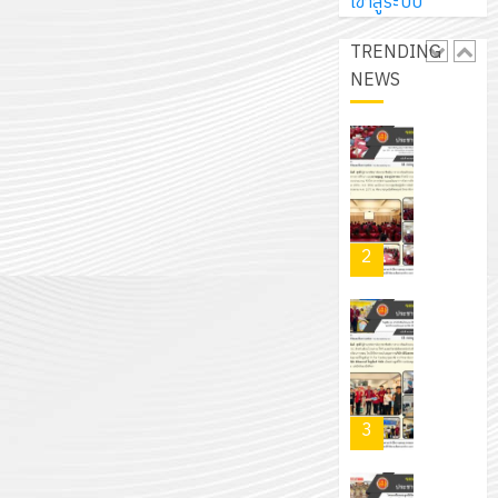
การ
เข้าสู่ระบบ
ผู้
สวน
นิ
ศึกษา
ปกครอง
สวย
เอ
TRENDING
2569
เพื่อ
สไตล์
เจอร์
NEWS
1
สร้าง
รักษ์
โซลูชั่น
12
ภูมิคุ้มกัน
โลก!
ส์
กรกฎาค
ให้
ด้วย
โครงการ
จำกัด
2026
กับ
แผ่น
จัด
นักเรียน
พื้น
ทำ
13
0
นักศึกษา
ทาง
แผน
กรกฎาค
2
ประจำ
เดิน
พัฒนากา
2026
ปี
แนว
จัดการ
การ
ใหม่
ศึกษา
รับ
0
ศึกษา
เพียง
ของ
ชุด
1
แผ่น
สาน
ฝึก
/
ละ
ศึกษา
PLC
2569
3
30
ระยะ
สำหรับ
บาท
5
เขียน
12
เท่านั้น!
ปี