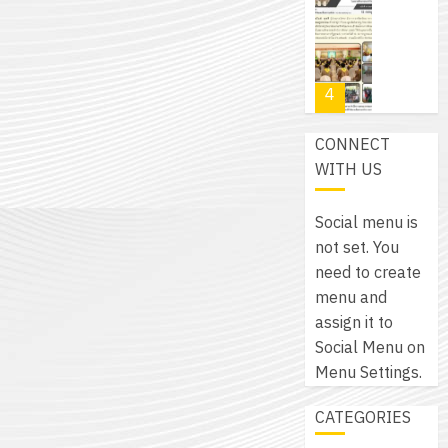
โปรแกรม
โครงการ
กรกฎาค
(พ.ศ.
ให้
ฝึก
2026
6
2570
กับ
อบรม
สิงหาคม
–
แผนก
ลูก
0
2026
4
พ.ศ.
วิชา
เสือ
2574)
อิเล็กทรอ
จิต
0
CONNECT
และ
โดย
อาสา
โครงการ
WITH US
โครงการ
ได้
พระราชท
สัมมนา
ประชุม
รับ
ใน
ระหว่าง
เชิง
Social menu is
การ
สถาน
ครู
ปฏิบัติ
not set. You
5
สนับสนุน
ศึกษา
ที่
การ
need to create
จาก
ประจำ
ปรึกษา
จัด
menu and
บริษัท
ปี
และ
เนรมิต
ทำ
assign it to
มิ
การ
ผู้
สวน
แผน
Social Menu on
นิ
ศึกษา
ปกครอง
สวย
ปฏิบัติ
Menu Settings.
เอ
2569
เพื่อ
สไตล์
ราชการ
เจอร์
1
สร้าง
CATEGORIES
รักษ์
ประจำ
โซลูชั่น
12
ภูมิคุ้มกัน
โลก!
ปีงบประ