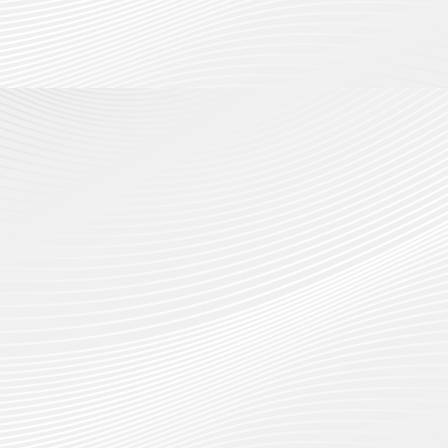
กรกฎาค
2026
ปี
2026
การ
0
ศึกษา
0
1
/
2569
12
กรกฎาค
2026
0