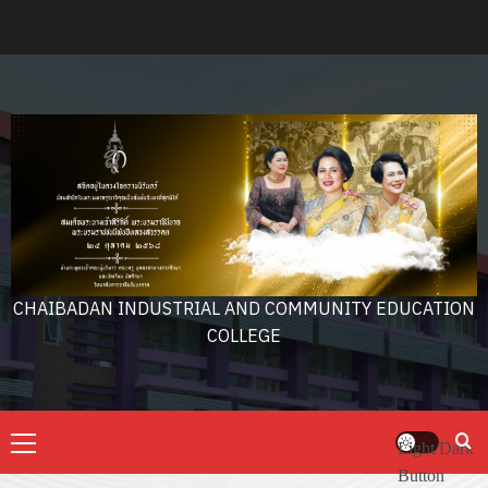
Skip
to
content
CHAIBADAN INDUSTRIAL AND COMMUNITY EDUCATION
COLLEGE
Primary
Light/Dark
Menu
Button