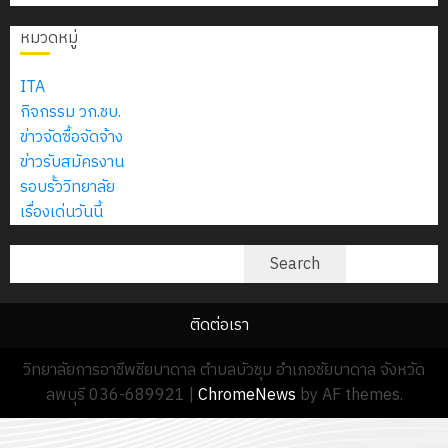
2574)
อิเล็กทรอ
จิต
0
และ
โดย
หมวดหมู่
อาสา
โครงการ
โครงการ
ได้
พระราชท
สัมมนา
ประชุม
รับ
ITA
ใน
ระหว่าง
เชิง
การ
กิจกรรม วก.ชบ.
สถาน
ครู
ปฏิบัติ
5
สนับสนุน
ข่าวจัดซื้อจัดจ้าง
ศึกษา
ที่
การ
จาก
ข่าวรับสมัครงาน
ประจำ
ปรึกษา
จัด
บริษัท
รอบรั้ววิทยาลัย
ปี
และ
ทำ
มิ
เรื่องเด่นวันนี้
การ
ผู้
แผน
นิ
ศึกษา
ปกครอง
ปฏิบัติ
ค้นหา
เอ
Search
2569
เพื่อ
ราชการ
เจอร์
สร้าง
ประจำ
โซลูชั่น
12
ภูมิคุ้มกัน
ติดต่อเรา
ปีงบประ
ส์
กรกฎาค
ให้
พ.ศ.
จำกัด
วิทยาลัยการอาชีพชียบาดาล ตำบลบัวชุม อำเภอชัยบาดาล จังหวัด
2026
กับ
2570
ลพบุรี 036-689921
|
ChromeNews
by AF themes.
นักเรียน
13
0
นักศึกษา
18
กรกฎาค
ประจำ