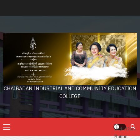
Skip
to
content
CHAIBADAN INDUSTRIAL AND COMMUNITY EDUCATION
COLLEGE
Primary
Light/Dark
Menu
Button