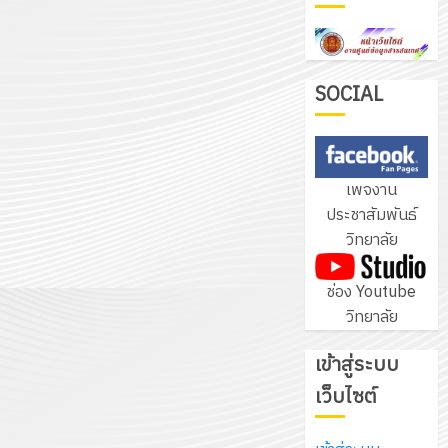
ฝึก
PLC
3
สำหรับ
เขียน
SOCIAL
โปรแกรม
โครงการ
ให้
ฝึก
กับ
อบรม
เพจงาน
แผนก
ลูก
4
ประชาสัมพันธ์
วิชา
เสือ
วิทยาลัย
อิเล็กทรอ
จิต
โดย
อาสา
โครงการ
ช่อง Youtube
ได้
พระราชท
สัมมนา
วิทยาลัย
รับ
ใน
ระหว่าง
การ
สถาน
ครู
เข้าสู่ระบบ
5
สนับสนุน
ศึกษา
ที่
จาก
เว็บไซต์
ประจำ
ปรึกษา
บริษัท
ปี
และ
เนรมิต
มิ