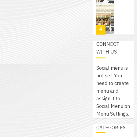
โปรแกรม
โครงการ
กรกฎาค
(พ.ศ.
ให้
ฝึก
2026
6
2570
กับ
อบรม
สิงหาคม
–
แผนก
ลูก
0
2026
4
พ.ศ.
วิชา
เสือ
2574)
อิเล็กทรอ
จิต
0
CONNECT
และ
โดย
อาสา
โครงการ
WITH US
โครงการ
ได้
พระราชท
สัมมนา
ประชุม
รับ
ใน
ระหว่าง
เชิง
Social menu is
การ
สถาน
ครู
ปฏิบัติ
not set. You
5
สนับสนุน
ศึกษา
ที่
การ
need to create
จาก
ประจำ
ปรึกษา
จัด
menu and
บริษัท
ปี
และ
เนรมิต
ทำ
assign it to
มิ
การ
ผู้
สวน
แผน
Social Menu on
นิ
ศึกษา
ปกครอง
สวย
ปฏิบัติ
Menu Settings.
เอ
2569
เพื่อ
สไตล์
ราชการ
เจอร์
1
สร้าง
CATEGORIES
รักษ์
ประจำ
โซลูชั่น
12
ภูมิคุ้มกัน
โลก!
ปีงบประ