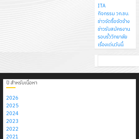
ส์
กรกฎาค
ให้
ITA
ด้วย
พ.ศ.
โครงการ
จำกัด
2026
กับ
กิจกรรม วก.ชบ.
แผ่น
2570
จัด
นักเรียน
ข่าวจัดซื้อจัดจ้าง
พื้น
ทำ
13
0
นักศึกษา
ข่าวรับสมัครงาน
ทาง
18
แผน
กรกฎาค
2
ประจำ
รอบรั้ววิทยาลัย
เดิน
กรกฎาค
พัฒนากา
2026
ปี
เรื่องเด่นวันนี้
แนว
2026
จัดการ
การ
ใหม่
ศึกษา
รับ
0
ค้นหา
ศึกษา
เพียง
ของ
0
ชุด
1
แผ่น
สาน
ฝึก
/
ละ
ศึกษา
PLC
2569
ปี สำหรับเนื่อหา
3
30
ระยะ
สำหรับ
บาท
5
เขียน
2026
12
เท่านั้น!
ปี
โปรแกรม
โครงการ
2025
กรกฎาค
(พ.ศ.
ให้
ฝึก
2024
2026
6
2570
กับ
อบรม
2023
สิงหาคม
–
แผนก
ลูก
2022
0
2026
4
พ.ศ.
วิชา
เสือ
2021