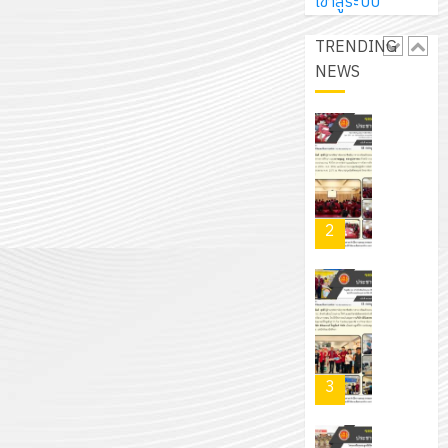
การ
เข้าสู่ระบบ
ผู้
สวน
นิ
ศึกษา
ปกครอง
สวย
เอ
TRENDING
2569
เพื่อ
สไตล์
เจอร์
NEWS
1
สร้าง
รักษ์
โซลูชั่น
12
ภูมิคุ้มกัน
โลก!
ส์
กรกฎาค
ให้
ด้วย
โครงการ
จำกัด
2026
กับ
แผ่น
จัด
นักเรียน
พื้น
ทำ
13
0
นักศึกษา
ทาง
แผน
กรกฎาค
2
ประจำ
เดิน
พัฒนากา
2026
ปี
แนว
จัดการ
การ
ใหม่
ศึกษา
รับ
0
ศึกษา
เพียง
ของ
ชุด
1
แผ่น
สาน
ฝึก
/
ละ
ศึกษา
PLC
2569
3
30
ระยะ
สำหรับ
บาท
5
เขียน
12
เท่านั้น!
ปี