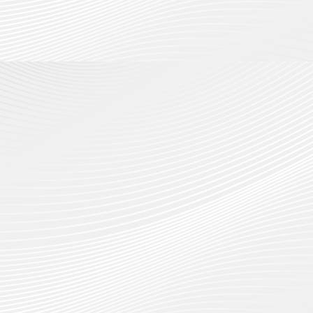
กรกฎาค
2026
ปี
2026
การ
0
ศึกษา
0
1
/
2569
12
กรกฎาค
2026
0