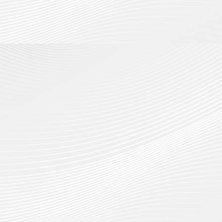
กรกฎาค
2026
ปี
2026
การ
0
ศึกษา
0
1
/
2569
12
กรกฎาค
2026
0