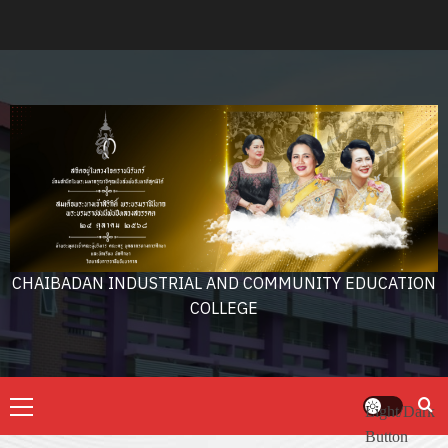
Skip
to
content
CHAIBADAN INDUSTRIAL AND COMMUNITY EDUCATION
COLLEGE
Primary
Light/Dark
Menu
Button