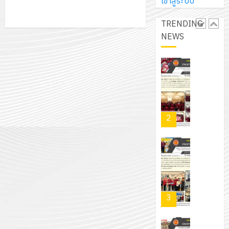
การ
เข้าสู่ระบบ
ผู้
สวน
นิ
ศึกษา
ปกครอง
สวย
เอ
TRENDING
2569
เพื่อ
สไตล์
เจอร์
NEWS
1
สร้าง
รักษ์
โซลูชั่น
12
ภูมิคุ้มกัน
โลก!
ส์
กรกฎาค
ให้
ด้วย
โครงการ
จำกัด
2026
กับ
แผ่น
จัด
นักเรียน
พื้น
ทำ
13
0
นักศึกษา
ทาง
แผน
กรกฎาค
2
ประจำ
เดิน
พัฒนากา
2026
ปี
แนว
จัดการ
การ
ใหม่
ศึกษา
รับ
0
ศึกษา
เพียง
ของ
ชุด
1
แผ่น
สาน
ฝึก
/
ละ
ศึกษา
PLC
2569
3
30
ระยะ
สำหรับ
บาท
5
เขียน
12
เท่านั้น!
ปี