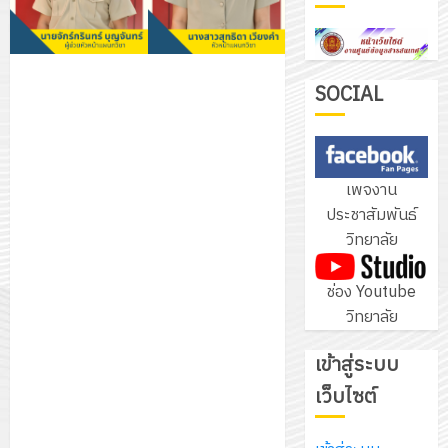
ฝึก
PLC
3
สำหรับ
เขียน
SOCIAL
โปรแกรม
โครงการ
ให้
ฝึก
กับ
อบรม
เพจงาน
แผนก
ลูก
4
ประชาสัมพันธ์
วิชา
เสือ
วิทยาลัย
อิเล็กทรอ
จิต
โดย
อาสา
โครงการ
ช่อง Youtube
ได้
พระราชท
สัมมนา
วิทยาลัย
รับ
ใน
ระหว่าง
การ
สถาน
ครู
เข้าสู่ระบบ
5
สนับสนุน
ศึกษา
ที่
จาก
เว็บไซต์
ประจำ
ปรึกษา
บริษัท
ปี
และ
เนรมิต
มิ