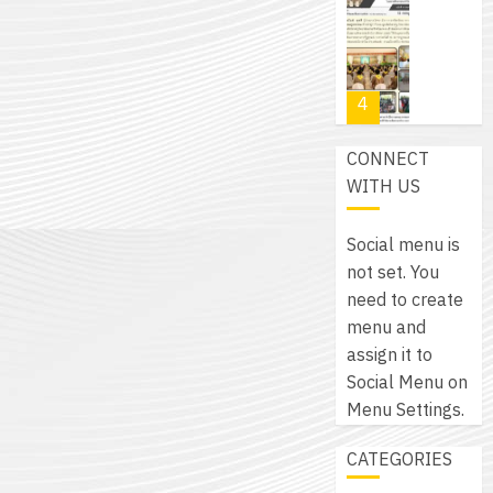
โปรแกรม
โครงการ
กรกฎาค
(พ.ศ.
ให้
ฝึก
2026
6
2570
กับ
อบรม
สิงหาคม
–
แผนก
ลูก
0
2026
4
พ.ศ.
วิชา
เสือ
2574)
อิเล็กทรอ
จิต
0
CONNECT
และ
โดย
อาสา
โครงการ
WITH US
โครงการ
ได้
พระราชท
สัมมนา
ประชุม
รับ
ใน
ระหว่าง
เชิง
Social menu is
การ
สถาน
ครู
ปฏิบัติ
not set. You
5
สนับสนุน
ศึกษา
ที่
การ
need to create
จาก
ประจำ
ปรึกษา
จัด
menu and
บริษัท
ปี
และ
เนรมิต
ทำ
assign it to
มิ
การ
ผู้
สวน
แผน
Social Menu on
นิ
ศึกษา
ปกครอง
สวย
ปฏิบัติ
Menu Settings.
เอ
2569
เพื่อ
สไตล์
ราชการ
เจอร์
1
สร้าง
CATEGORIES
รักษ์
ประจำ
โซลูชั่น
12
ภูมิคุ้มกัน
โลก!
ปีงบประ