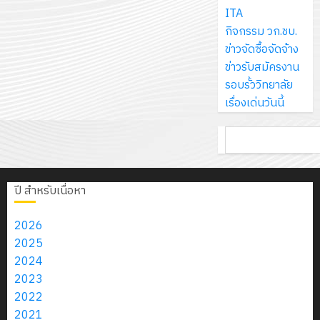
ส์
กรกฎาค
ให้
ITA
ด้วย
พ.ศ.
โครงการ
จำกัด
2026
กับ
กิจกรรม วก.ชบ.
แผ่น
2570
จัด
นักเรียน
ข่าวจัดซื้อจัดจ้าง
พื้น
ทำ
13
0
นักศึกษา
ข่าวรับสมัครงาน
ทาง
18
แผน
กรกฎาค
2
ประจำ
รอบรั้ววิทยาลัย
เดิน
กรกฎาค
พัฒนากา
2026
ปี
เรื่องเด่นวันนี้
แนว
2026
จัดการ
การ
ใหม่
ศึกษา
รับ
0
ค้นหา
ศึกษา
เพียง
ของ
0
ชุด
1
แผ่น
สาน
ฝึก
/
ละ
ศึกษา
PLC
2569
ปี สำหรับเนื่อหา
3
30
ระยะ
สำหรับ
บาท
5
เขียน
2026
12
เท่านั้น!
ปี
โปรแกรม
โครงการ
2025
กรกฎาค
(พ.ศ.
ให้
ฝึก
2024
2026
6
2570
กับ
อบรม
2023
สิงหาคม
–
แผนก
ลูก
2022
0
2026
4
พ.ศ.
วิชา
เสือ
2021