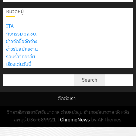
2574)
อิเล็กทรอ
จิต
0
และ
โดย
หมวดหมู่
อาสา
โครงการ
โครงการ
ได้
พระราชท
สัมมนา
ประชุม
รับ
ITA
ใน
ระหว่าง
เชิง
การ
กิจกรรม วก.ชบ.
สถาน
ครู
ปฏิบัติ
5
สนับสนุน
ข่าวจัดซื้อจัดจ้าง
ศึกษา
ที่
การ
จาก
ข่าวรับสมัครงาน
ประจำ
ปรึกษา
จัด
บริษัท
รอบรั้ววิทยาลัย
ปี
และ
ทำ
มิ
เรื่องเด่นวันนี้
การ
ผู้
แผน
นิ
ศึกษา
ปกครอง
ปฏิบัติ
ค้นหา
เอ
Search
2569
เพื่อ
ราชการ
เจอร์
สร้าง
ประจำ
โซลูชั่น
12
ภูมิคุ้มกัน
ติดต่อเรา
ปีงบประ
ส์
กรกฎาค
ให้
พ.ศ.
จำกัด
วิทยาลัยการอาชีพชียบาดาล ตำบลบัวชุม อำเภอชัยบาดาล จังหวัด
2026
กับ
2570
ลพบุรี 036-689921
|
ChromeNews
by AF themes.
นักเรียน
13
0
นักศึกษา
18
กรกฎาค
ประจำ