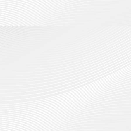
กรกฎาค
2026
ปี
2026
การ
0
ศึกษา
0
1
/
2569
12
กรกฎาค
2026
0