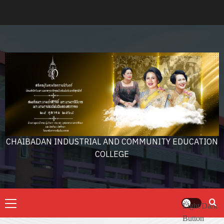
Skip
to
content
CHAIBADAN INDUSTRIAL AND COMMUNITY EDUCATION
COLLEGE
Primary
Light/Dark
Menu
Button