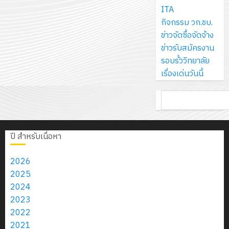
ส์
กรกฎาค
ให้
ITA
ด้วย
พ.ศ.
โครงการ
จำกัด
2026
กับ
กิจกรรม วก.ชบ.
แผ่น
2570
จัด
นักเรียน
ข่าวจัดซื้อจัดจ้าง
พื้น
ทำ
13
0
นักศึกษา
ข่าวรับสมัครงาน
ทาง
18
แผน
กรกฎาค
2
ประจำ
รอบรั้ววิทยาลัย
เดิน
กรกฎาค
พัฒนากา
2026
ปี
เรื่องเด่นวันนี้
แนว
2026
จัดการ
การ
ใหม่
ศึกษา
รับ
0
ค้นหา
ศึกษา
เพียง
ของ
0
ชุด
1
แผ่น
สาน
ฝึก
/
ละ
ศึกษา
PLC
2569
ปี สำหรับเนื่อหา
3
30
ระยะ
สำหรับ
บาท
5
เขียน
2026
12
เท่านั้น!
ปี
โปรแกรม
โครงการ
2025
กรกฎาค
(พ.ศ.
ให้
ฝึก
2024
2026
6
2570
กับ
อบรม
2023
สิงหาคม
–
แผนก
ลูก
2022
0
2026
4
พ.ศ.
วิชา
เสือ
2021