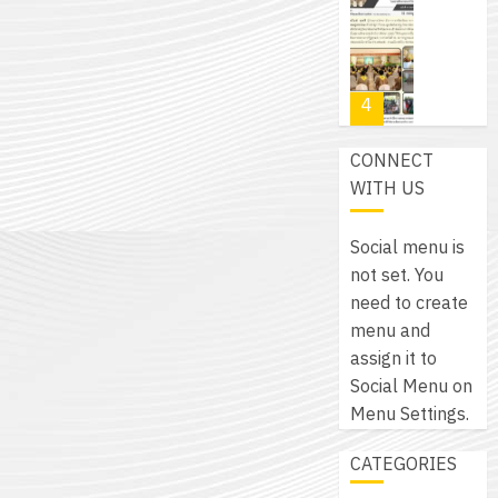
โปรแกรม
โครงการ
กรกฎาค
(พ.ศ.
ให้
ฝึก
2026
6
2570
กับ
อบรม
สิงหาคม
–
แผนก
ลูก
0
2026
4
พ.ศ.
วิชา
เสือ
2574)
อิเล็กทรอ
จิต
0
CONNECT
และ
โดย
อาสา
โครงการ
WITH US
โครงการ
ได้
พระราชท
สัมมนา
ประชุม
รับ
ใน
ระหว่าง
เชิง
Social menu is
การ
สถาน
ครู
ปฏิบัติ
not set. You
5
สนับสนุน
ศึกษา
ที่
การ
need to create
จาก
ประจำ
ปรึกษา
จัด
menu and
บริษัท
ปี
และ
เนรมิต
ทำ
assign it to
มิ
การ
ผู้
สวน
แผน
Social Menu on
นิ
ศึกษา
ปกครอง
สวย
ปฏิบัติ
Menu Settings.
เอ
2569
เพื่อ
สไตล์
ราชการ
เจอร์
1
สร้าง
CATEGORIES
รักษ์
ประจำ
โซลูชั่น
12
ภูมิคุ้มกัน
โลก!
ปีงบประ