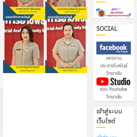
ฝึก
PLC
3
สำหรับ
เขียน
SOCIAL
โปรแกรม
โครงการ
ให้
ฝึก
กับ
อบรม
เพจงาน
แผนก
ลูก
4
ประชาสัมพันธ์
วิชา
เสือ
วิทยาลัย
อิเล็กทรอ
จิต
โดย
อาสา
โครงการ
ช่อง Youtube
ได้
พระราชท
สัมมนา
วิทยาลัย
รับ
ใน
ระหว่าง
การ
สถาน
ครู
เข้าสู่ระบบ
5
สนับสนุน
ศึกษา
ที่
จาก
เว็บไซต์
ประจำ
ปรึกษา
บริษัท
ปี
และ
เนรมิต
มิ