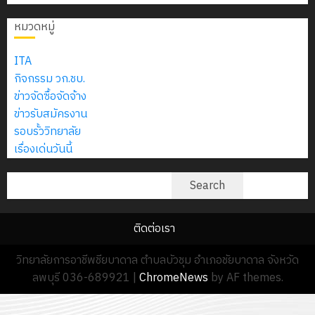
2574)
อิเล็กทรอ
จิต
0
และ
โดย
หมวดหมู่
อาสา
โครงการ
โครงการ
ได้
พระราชท
สัมมนา
ประชุม
รับ
ITA
ใน
ระหว่าง
เชิง
การ
กิจกรรม วก.ชบ.
สถาน
ครู
ปฏิบัติ
5
สนับสนุน
ข่าวจัดซื้อจัดจ้าง
ศึกษา
ที่
การ
จาก
ข่าวรับสมัครงาน
ประจำ
ปรึกษา
จัด
บริษัท
รอบรั้ววิทยาลัย
ปี
และ
ทำ
มิ
เรื่องเด่นวันนี้
การ
ผู้
แผน
นิ
ศึกษา
ปกครอง
ปฏิบัติ
ค้นหา
เอ
Search
2569
เพื่อ
ราชการ
เจอร์
สร้าง
ประจำ
โซลูชั่น
12
ภูมิคุ้มกัน
ติดต่อเรา
ปีงบประ
ส์
กรกฎาค
ให้
พ.ศ.
จำกัด
วิทยาลัยการอาชีพชียบาดาล ตำบลบัวชุม อำเภอชัยบาดาล จังหวัด
2026
กับ
2570
ลพบุรี 036-689921
|
ChromeNews
by AF themes.
นักเรียน
13
0
นักศึกษา
18
กรกฎาค
ประจำ