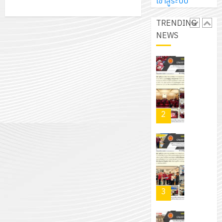
การ
เข้าสู่ระบบ
ผู้
สวน
นิ
ศึกษา
ปกครอง
สวย
เอ
TRENDING
2569
เพื่อ
สไตล์
เจอร์
NEWS
1
สร้าง
รักษ์
โซลูชั่น
12
ภูมิคุ้มกัน
โลก!
ส์
กรกฎาค
ให้
ด้วย
โครงการ
จำกัด
2026
กับ
แผ่น
จัด
นักเรียน
พื้น
ทำ
13
0
นักศึกษา
ทาง
แผน
กรกฎาค
2
ประจำ
เดิน
พัฒนากา
2026
ปี
แนว
จัดการ
การ
ใหม่
ศึกษา
รับ
0
ศึกษา
เพียง
ของ
ชุด
1
แผ่น
สาน
ฝึก
/
ละ
ศึกษา
PLC
2569
3
30
ระยะ
สำหรับ
บาท
5
เขียน
12
เท่านั้น!
ปี