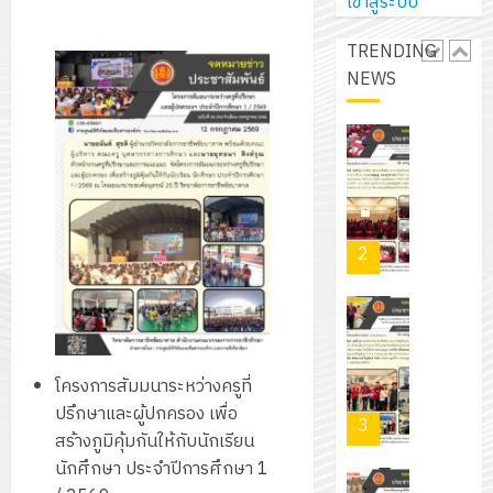
การ
เข้าสู่ระบบ
ผู้
สวน
นิ
ศึกษา
ปกครอง
สวย
เอ
TRENDING
2569
เพื่อ
สไตล์
เจอร์
NEWS
1
สร้าง
รักษ์
โซลูชั่น
12
ภูมิคุ้มกัน
โลก!
ส์
กรกฎาค
ให้
ด้วย
โครงการ
จำกัด
2026
กับ
แผ่น
จัด
นักเรียน
พื้น
ทำ
13
0
นักศึกษา
ทาง
แผน
กรกฎาค
2
ประจำ
เดิน
พัฒนากา
2026
ปี
แนว
จัดการ
การ
ใหม่
ศึกษา
รับ
0
ศึกษา
เพียง
ของ
ชุด
1
แผ่น
สาน
ฝึก
โครงการสัมมนาระหว่างครูที่
/
ละ
ศึกษา
PLC
ปรึกษาและผู้ปกครอง เพื่อ
2569
3
30
ระยะ
สำหรับ
สร้างภูมิคุ้มกันให้กับนักเรียน
บาท
5
เขียน
นักศึกษา ประจำปีการศึกษา 1
12
เท่านั้น!
ปี