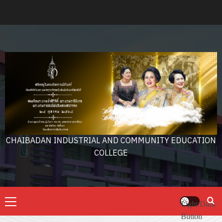
Skip
to
content
CHAIBADAN INDUSTRIAL AND COMMUNITY EDUCATION
COLLEGE
Primary
Light/Dark
Menu
Button