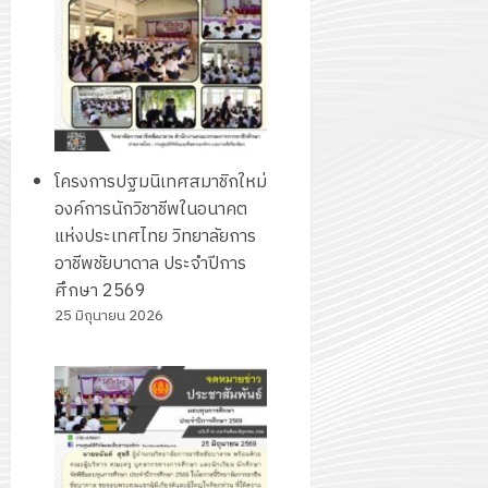
2574)
อิเล็กทรอ
จิต
0
และ
โดย
อาสา
โครงการ
โครงการ
ได้
พระราชท
สัมมนา
ประชุม
รับ
ใน
ระหว่าง
เชิง
การ
สถาน
ครู
ปฏิบัติ
5
สนับสนุน
ศึกษา
ที่
การ
จาก
ประจำ
โครงการปฐมนิเทศสมาชิกใหม่
ปรึกษา
จัด
บริษัท
ปี
องค์การนักวิชาชีพในอนาคต
และ
ทำ
มิ
การ
แห่งประเทศไทย วิทยาลัยการ
ผู้
แผน
นิ
ศึกษา
อาชีพชัยบาดาล ประจำปีการ
ปกครอง
ปฏิบัติ
เอ
2569
ศึกษา 2569
เพื่อ
ราชการ
เจอร์
25 มิถุนายน 2026
สร้าง
ประจำ
โซลูชั่น
12
ภูมิคุ้มกัน
ปีงบประ
ส์
กรกฎาค
ให้
พ.ศ.
จำกัด
2026
กับ
2570
นักเรียน
13
0
นักศึกษา
18
กรกฎาค
ประจำ