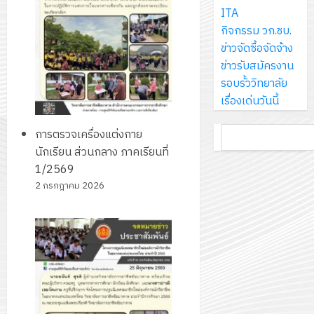
ส์
กรกฎาค
ให้
ITA
ด้วย
พ.ศ.
โครงการ
จำกัด
2026
กับ
กิจกรรม วก.ชบ.
แผ่น
2570
จัด
นักเรียน
ข่าวจัดซื้อจัดจ้าง
พื้น
ทำ
13
0
นักศึกษา
ข่าวรับสมัครงาน
ทาง
18
แผน
กรกฎาค
2
ประจำ
รอบรั้ววิทยาลัย
เดิน
กรกฎาค
พัฒนากา
2026
ปี
เรื่องเด่นวันนี้
แนว
2026
จัดการ
การ
ใหม่
ศึกษา
รับ
0
ค้นหา
ศึกษา
การตรวจเครื่องแต่งกาย
เพียง
ของ
0
ชุด
1
นักเรียน ส่วนกลาง ภาคเรียนที่
แผ่น
สาน
ฝึก
/
1/2569
ละ
ศึกษา
PLC
2569
2 กรกฎาคม 2026
3
30
ระยะ
สำหรับ
บาท
5
เขียน
12
เท่านั้น!
ปี
โปรแกรม
โครงการ
กรกฎาค
(พ.ศ.
ให้
ฝึก
2026
6
2570
กับ
อบรม
สิงหาคม
–
แผนก
ลูก
0
2026
4
พ.ศ.
วิชา
เสือ