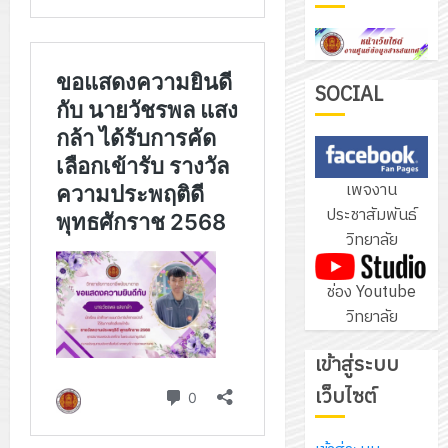
ฝึก
PLC
3
สำหรับ
เขียน
SOCIAL
โปรแกรม
โครงการ
ให้
ฝึก
กับ
อบรม
เพจงาน
แผนก
ลูก
4
ประชาสัมพันธ์
วิชา
เสือ
วิทยาลัย
อิเล็กทรอ
จิต
โดย
อาสา
โครงการ
ช่อง Youtube
ได้
พระราชท
สัมมนา
วิทยาลัย
รับ
ใน
ระหว่าง
การ
สถาน
ครู
เข้าสู่ระบบ
5
สนับสนุน
ศึกษา
ที่
จาก
เว็บไซต์
ประจำ
ปรึกษา
บริษัท
ปี
และ
เนรมิต
มิ