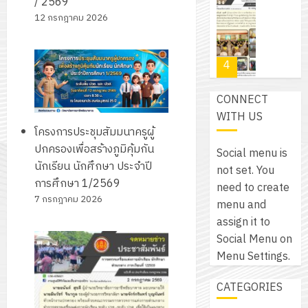
โปรแกรม
/ 2569
โครงการ
กรกฎาค
(พ.ศ.
ให้
12 กรกฎาคม 2026
ฝึก
2026
6
2570
กับ
อบรม
สิงหาคม
–
แผนก
ลูก
0
2026
4
พ.ศ.
วิชา
เสือ
2574)
อิเล็กทรอ
จิต
0
CONNECT
และ
โดย
อาสา
โครงการ
WITH US
โครงการ
ได้
พระราชท
สัมมนา
โครงการประชุมสัมมนาครูผู้
ประชุม
รับ
ใน
ระหว่าง
ปกครองเพื่อสร้างภูมิคุ้มกัน
เชิง
Social menu is
การ
สถาน
ครู
นักเรียน นักศึกษา ประจำปี
ปฏิบัติ
not set. You
5
สนับสนุน
ศึกษา
ที่
การศึกษา 1/2569
การ
need to create
จาก
ประจำ
ปรึกษา
7 กรกฎาคม 2026
จัด
menu and
บริษัท
ปี
และ
เนรมิต
ทำ
assign it to
มิ
การ
ผู้
สวน
แผน
Social Menu on
นิ
ศึกษา
ปกครอง
สวย
ปฏิบัติ
Menu Settings.
เอ
2569
เพื่อ
สไตล์
ราชการ
เจอร์
1
สร้าง
CATEGORIES
รักษ์
ประจำ
โซลูชั่น
12
ภูมิคุ้มกัน
โลก!
ปีงบประ