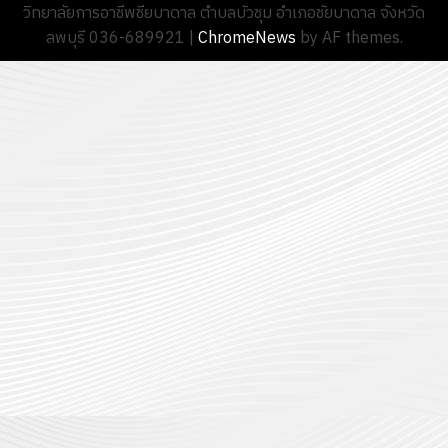
วิทยาลัยการอาชีพชียบาดาล ตำบลบัวชุม อำเภอชัยบาดาล จังหวัด
ลพบุรี 036-689921
|
ChromeNews
by AF themes.