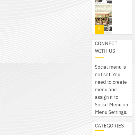
โปรแกรม
โครงการ
กรกฎาค
(พ.ศ.
ให้
ฝึก
2026
6
2570
กับ
อบรม
สิงหาคม
–
แผนก
ลูก
0
2026
4
พ.ศ.
วิชา
เสือ
2574)
อิเล็กทรอ
จิต
0
CONNECT
และ
โดย
อาสา
โครงการ
WITH US
โครงการ
ได้
พระราชท
สัมมนา
ประชุม
รับ
ใน
ระหว่าง
เชิง
Social menu is
การ
สถาน
ครู
ปฏิบัติ
not set. You
5
สนับสนุน
ศึกษา
ที่
การ
need to create
จาก
ประจำ
ปรึกษา
จัด
menu and
บริษัท
ปี
และ
เนรมิต
ทำ
assign it to
มิ
การ
ผู้
สวน
แผน
Social Menu on
นิ
ศึกษา
ปกครอง
สวย
ปฏิบัติ
Menu Settings.
เอ
2569
เพื่อ
สไตล์
ราชการ
เจอร์
1
สร้าง
CATEGORIES
รักษ์
ประจำ
โซลูชั่น
12
ภูมิคุ้มกัน
โลก!
ปีงบประ