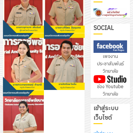
ฝึก
PLC
3
สำหรับ
เขียน
SOCIAL
โปรแกรม
โครงการ
ให้
ฝึก
กับ
อบรม
เพจงาน
แผนก
ลูก
4
ประชาสัมพันธ์
วิชา
เสือ
วิทยาลัย
อิเล็กทรอ
จิต
โดย
อาสา
โครงการ
ช่อง Youtube
ได้
พระราชท
สัมมนา
วิทยาลัย
รับ
ใน
ระหว่าง
การ
สถาน
ครู
เข้าสู่ระบบ
5
สนับสนุน
ศึกษา
ที่
จาก
เว็บไซต์
ประจำ
ปรึกษา
บริษัท
ปี
และ
เนรมิต
มิ