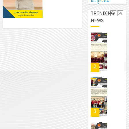
การ
เข้าสู่ระบบ
ผู้
สวน
นิ
ศึกษา
ปกครอง
สวย
เอ
TRENDING
2569
เพื่อ
สไตล์
เจอร์
NEWS
1
สร้าง
รักษ์
โซลูชั่น
12
ภูมิคุ้มกัน
โลก!
ส์
กรกฎาค
ให้
ด้วย
โครงการ
จำกัด
2026
กับ
แผ่น
จัด
นักเรียน
พื้น
ทำ
13
0
นักศึกษา
ทาง
แผน
กรกฎาค
2
ประจำ
เดิน
พัฒนากา
2026
ปี
แนว
จัดการ
การ
ใหม่
ศึกษา
รับ
0
ศึกษา
เพียง
ของ
ชุด
1
แผ่น
สาน
ฝึก
/
ละ
ศึกษา
PLC
2569
3
30
ระยะ
สำหรับ
บาท
5
เขียน
12
เท่านั้น!
ปี