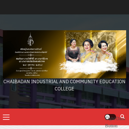
Skip
to
content
CHAIBADAN INDUSTRIAL AND COMMUNITY EDUCATION
COLLEGE
Primary
Light/Dark
Menu
Button