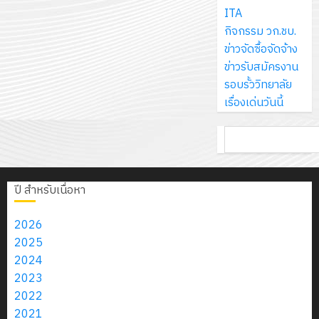
ส์
กรกฎาค
ให้
ITA
ด้วย
พ.ศ.
โครงการ
จำกัด
2026
กับ
กิจกรรม วก.ชบ.
แผ่น
2570
จัด
นักเรียน
ข่าวจัดซื้อจัดจ้าง
พื้น
ทำ
13
0
นักศึกษา
ข่าวรับสมัครงาน
ทาง
18
แผน
กรกฎาค
2
ประจำ
รอบรั้ววิทยาลัย
เดิน
กรกฎาค
พัฒนากา
2026
ปี
เรื่องเด่นวันนี้
แนว
2026
จัดการ
การ
ใหม่
ศึกษา
รับ
0
ค้นหา
ศึกษา
เพียง
ของ
0
ชุด
1
แผ่น
สาน
ฝึก
/
ละ
ศึกษา
PLC
2569
ปี สำหรับเนื่อหา
3
30
ระยะ
สำหรับ
บาท
5
เขียน
2026
12
เท่านั้น!
ปี
โปรแกรม
โครงการ
2025
กรกฎาค
(พ.ศ.
ให้
ฝึก
2024
2026
6
2570
กับ
อบรม
2023
สิงหาคม
–
แผนก
ลูก
2022
0
2026
4
พ.ศ.
วิชา
เสือ
2021