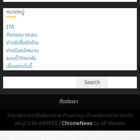
2574)
อิเล็กทรอ
จิต
0
และ
โดย
หมวดหมู่
อาสา
โครงการ
โครงการ
ได้
พระราชท
สัมมนา
ประชุม
รับ
ITA
ใน
ระหว่าง
เชิง
การ
กิจกรรม วก.ชบ.
สถาน
ครู
ปฏิบัติ
5
สนับสนุน
ข่าวจัดซื้อจัดจ้าง
ศึกษา
ที่
การ
จาก
ข่าวรับสมัครงาน
ประจำ
ปรึกษา
จัด
บริษัท
รอบรั้ววิทยาลัย
ปี
และ
ทำ
มิ
เรื่องเด่นวันนี้
การ
ผู้
แผน
นิ
ศึกษา
ปกครอง
ปฏิบัติ
ค้นหา
เอ
Search
2569
เพื่อ
ราชการ
เจอร์
สร้าง
ประจำ
โซลูชั่น
12
ภูมิคุ้มกัน
ติดต่อเรา
ปีงบประ
ส์
กรกฎาค
ให้
พ.ศ.
จำกัด
วิทยาลัยการอาชีพชียบาดาล ตำบลบัวชุม อำเภอชัยบาดาล จังหวัด
2026
กับ
2570
ลพบุรี 036-689921
|
ChromeNews
by AF themes.
นักเรียน
13
0
นักศึกษา
18
กรกฎาค
ประจำ