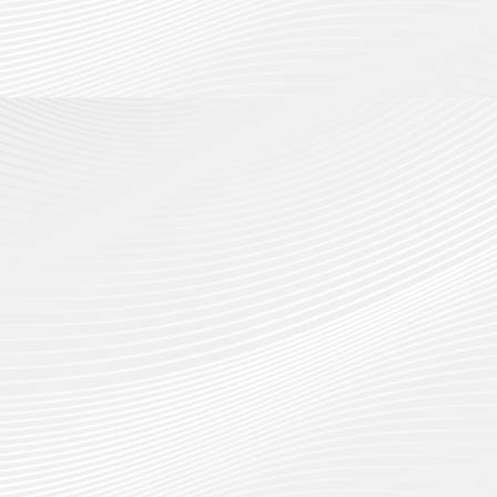
กรกฎาค
2026
ปี
2026
การ
0
ศึกษา
0
1
/
2569
12
กรกฎาค
2026
0