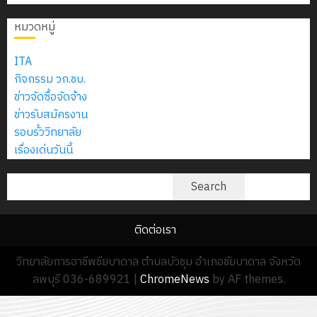
2574)
อิเล็กทรอ
จิต
0
และ
โดย
หมวดหมู่
อาสา
โครงการ
โครงการ
ได้
พระราชท
สัมมนา
ประชุม
รับ
ITA
ใน
ระหว่าง
เชิง
การ
กิจกรรม วก.ชบ.
สถาน
ครู
ปฏิบัติ
5
สนับสนุน
ข่าวจัดซื้อจัดจ้าง
ศึกษา
ที่
การ
จาก
ข่าวรับสมัครงาน
ประจำ
ปรึกษา
จัด
บริษัท
รอบรั้ววิทยาลัย
ปี
และ
ทำ
มิ
เรื่องเด่นวันนี้
การ
ผู้
แผน
นิ
ศึกษา
ปกครอง
ปฏิบัติ
ค้นหา
เอ
Search
2569
เพื่อ
ราชการ
เจอร์
สร้าง
ประจำ
โซลูชั่น
12
ภูมิคุ้มกัน
ติดต่อเรา
ปีงบประ
ส์
กรกฎาค
ให้
พ.ศ.
จำกัด
วิทยาลัยการอาชีพชียบาดาล ตำบลบัวชุม อำเภอชัยบาดาล จังหวัด
2026
กับ
2570
ลพบุรี 036-689921
|
ChromeNews
by AF themes.
นักเรียน
13
0
นักศึกษา
18
กรกฎาค
ประจำ