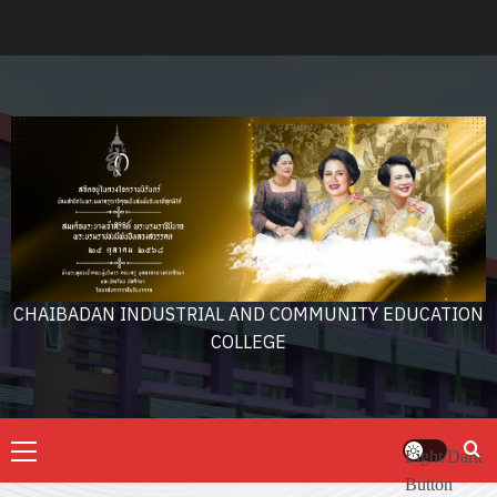
Skip
to
content
CHAIBADAN INDUSTRIAL AND COMMUNITY EDUCATION
COLLEGE
Primary
Light/Dark
Menu
Button