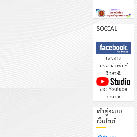
ฝึก
PLC
3
สำหรับ
เขียน
SOCIAL
โปรแกรม
โครงการ
ให้
ฝึก
กับ
อบรม
เพจงาน
แผนก
ลูก
4
ประชาสัมพันธ์
วิชา
เสือ
วิทยาลัย
อิเล็กทรอ
จิต
โดย
อาสา
โครงการ
ช่อง Youtube
ได้
พระราชท
สัมมนา
วิทยาลัย
รับ
ใน
ระหว่าง
การ
สถาน
ครู
เข้าสู่ระบบ
5
สนับสนุน
ศึกษา
ที่
จาก
เว็บไซต์
ประจำ
ปรึกษา
บริษัท
ปี
และ
เนรมิต
มิ