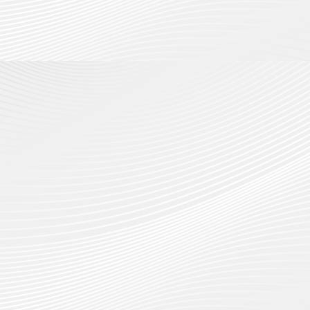
กรกฎาค
2026
ปี
2026
การ
0
ศึกษา
0
1
/
2569
12
กรกฎาค
2026
0