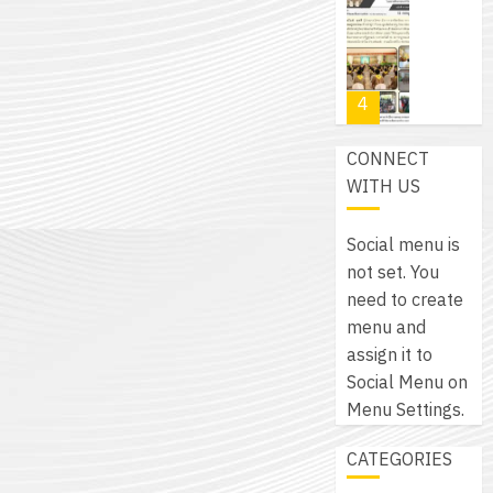
โปรแกรม
โครงการ
กรกฎาค
(พ.ศ.
ให้
ฝึก
2026
6
2570
กับ
อบรม
สิงหาคม
–
แผนก
ลูก
0
2026
4
พ.ศ.
วิชา
เสือ
2574)
อิเล็กทรอ
จิต
0
CONNECT
และ
โดย
อาสา
โครงการ
WITH US
โครงการ
ได้
พระราชท
สัมมนา
ประชุม
รับ
ใน
ระหว่าง
เชิง
Social menu is
การ
สถาน
ครู
ปฏิบัติ
not set. You
5
สนับสนุน
ศึกษา
ที่
การ
need to create
จาก
ประจำ
ปรึกษา
จัด
menu and
บริษัท
ปี
และ
เนรมิต
ทำ
assign it to
มิ
การ
ผู้
สวน
แผน
Social Menu on
นิ
ศึกษา
ปกครอง
สวย
ปฏิบัติ
Menu Settings.
เอ
2569
เพื่อ
สไตล์
ราชการ
เจอร์
1
สร้าง
CATEGORIES
รักษ์
ประจำ
โซลูชั่น
12
ภูมิคุ้มกัน
โลก!
ปีงบประ