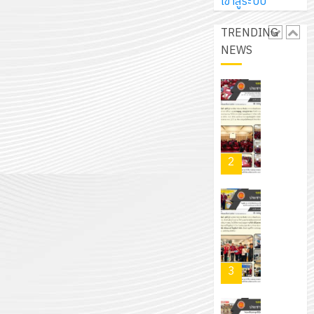
การ
เข้าสู่ระบบ
ผู้
สวน
นิ
ศึกษา
ปกครอง
สวย
เอ
TRENDING
2569
เพื่อ
สไตล์
เจอร์
NEWS
1
สร้าง
รักษ์
โซลูชั่น
12
ภูมิคุ้มกัน
โลก!
ส์
กรกฎาค
ให้
ด้วย
โครงการ
จำกัด
2026
กับ
แผ่น
จัด
นักเรียน
พื้น
ทำ
13
0
นักศึกษา
ทาง
แผน
กรกฎาค
2
ประจำ
เดิน
พัฒนากา
2026
ปี
แนว
จัดการ
การ
ใหม่
ศึกษา
รับ
0
ศึกษา
เพียง
ของ
ชุด
1
แผ่น
สาน
ฝึก
/
ละ
ศึกษา
PLC
2569
3
30
ระยะ
สำหรับ
บาท
5
เขียน
12
เท่านั้น!
ปี