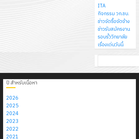
ส์
กรกฎาค
ให้
ITA
ด้วย
พ.ศ.
โครงการ
จำกัด
2026
กับ
กิจกรรม วก.ชบ.
แผ่น
2570
จัด
นักเรียน
ข่าวจัดซื้อจัดจ้าง
พื้น
ทำ
13
0
นักศึกษา
ข่าวรับสมัครงาน
ทาง
18
แผน
กรกฎาค
2
ประจำ
รอบรั้ววิทยาลัย
เดิน
กรกฎาค
พัฒนากา
2026
ปี
เรื่องเด่นวันนี้
แนว
2026
จัดการ
การ
ใหม่
ศึกษา
รับ
0
ค้นหา
ศึกษา
เพียง
ของ
0
ชุด
1
แผ่น
สาน
ฝึก
/
ละ
ศึกษา
PLC
2569
ปี สำหรับเนื่อหา
3
30
ระยะ
สำหรับ
บาท
5
เขียน
2026
12
เท่านั้น!
ปี
โปรแกรม
โครงการ
2025
กรกฎาค
(พ.ศ.
ให้
ฝึก
2024
2026
6
2570
กับ
อบรม
2023
สิงหาคม
–
แผนก
ลูก
2022
0
2026
4
พ.ศ.
วิชา
เสือ
2021