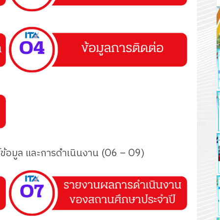
นธ์ข้อมูล และการดำเนินงาน (O6 – O9)