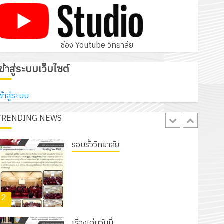
โครงการสัมมนาระหว่างครูที่ปรึกษาและ
ผู้ปกครอง เพื่อสร้างภูมิคุ้มกันให้กับ
นักเรียน นักศึกษา ประจำปีการศึกษา 1
5
/ 2569
ช่อง Youtube วิทยาลัย
12 กรกฎาคม 2026
0
รอบรั้ววิทยาลัย
เข้าสู่ระบบเว็บไซต์
เนรมิตสวนสวย สไตล์รักษ์โลก! ด้วย
แผ่นพื้นทางเดินแนวใหม่ เพียงแผ่นละ
ข้าสู่ระบบ
30 บาทเท่านั้น!
TRENDING NEWS
1
6 สิงหาคม 2026
0
รอบรั้ววิทยาลัย
โครงการจัดทำแผนพัฒนาการจัดการ
ศึกษาของสานศึกษา ระยะ 5 ปี (พ.ศ.
2570 – พ.ศ. 2574) และโครงการ
2
ประชุมเชิงปฏิบัติการจัดทำแผนปฏิบัติ
ราชการ ประจำปีงบประมาณ พ.ศ.
2570
เรื่องเด่นวันนี้