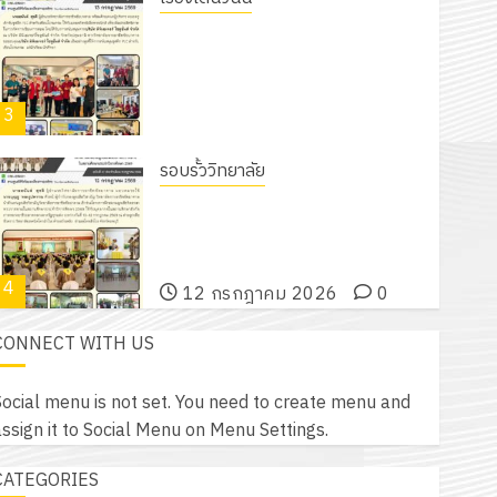
18 กรกฎาคม 2026
0
รับชุดฝึก PLC สำหรับเขียนโปรแกรม ให้
กับแผนกวิชาอิเล็กทรอนิกส์ โดยได้รับ
การสนับสนุนจากบริษัท มินิเอเจอร์
3
โซลูชั่นส์ จำกัด
13 กรกฎาคม 2026
0
รอบรั้ววิทยาลัย
โครงการฝึกอบรมลูกเสือจิตอาสา
พระราชทานในสถานศึกษาประจำปีการ
ศึกษา 2569
4
12 กรกฎาคม 2026
0
CONNECT WITH US
กิจกรรม วก.ชบ.
โครงการสัมมนาระหว่างครูที่ปรึกษาและ
ocial menu is not set. You need to create menu and
ผู้ปกครอง เพื่อสร้างภูมิคุ้มกันให้กับ
ssign it to Social Menu on Menu Settings.
นักเรียน นักศึกษา ประจำปีการศึกษา 1
5
/ 2569
CATEGORIES
12 กรกฎาคม 2026
0