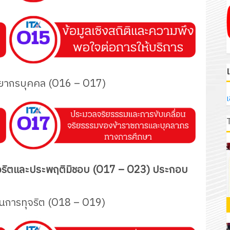
รัพยากรบุคคล (O16 – O17)
เ
การทุจริตและประพฤติมิชอบ (O17 – O23) ประกอบ
งกันการทุจริต (O18 – O19)