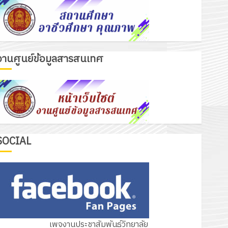
งานศูนย์ข้อมูลสารสนเทศ
เรื่องเด่นวันนี้
รับชุดฝึก PLC สำหรับเขียนโปรแกรม ให้
กับแผนกวิชาอิเล็กทรอนิกส์ โดยได้รับ
การสนับสนุนจากบริษัท มินิเอเจอร์
3
โซลูชั่นส์ จำกัด
13 กรกฎาคม 2026
0
รอบรั้ววิทยาลัย
SOCIAL
โครงการฝึกอบรมลูกเสือจิตอาสา
พระราชทานในสถานศึกษาประจำปีการ
ศึกษา 2569
4
12 กรกฎาคม 2026
0
กิจกรรม วก.ชบ.
เพจงานประชาสัมพันธ์วิทยาลัย