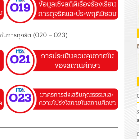
องกันการทุจริต (O20 – O23)
S
a