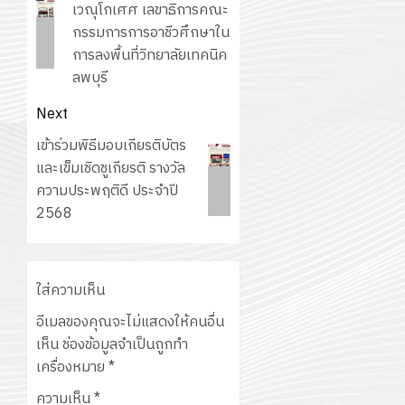
post:
เวณุโกเศศ เลขาธิการคณะ
กรรมการการอาชีวศึกษาใน
การลงพื้นที่วิทยาลัยเทคนิค
ลพบุรี
Next
Next
เข้าร่วมพิธีมอบเกียรติบัตร
post:
และเข็มเชิดชูเกียรติ รางวัล
ความประพฤติดี ประจำปี
2568
ใส่ความเห็น
อีเมลของคุณจะไม่แสดงให้คนอื่น
เห็น
ช่องข้อมูลจำเป็นถูกทำ
เครื่องหมาย
*
ความเห็น
*