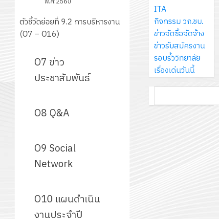
พ.ศ.2560
การ
ใหม่
ITA
ศึกษา
รับ
0
ศึกษา
เพียง
กิจกรรม วก.ชบ.
ตัวชี้วัดย่อยที่ 9.2 การบริหารงาน
ของ
0
ชุด
1
แผ่น
ข่าวจัดซื้อจัดจ้าง
(O7 – O16)
สาน
ฝึก
/
ละ
ข่าวรับสมัครงาน
ศึกษา
PLC
2569
3
30
รอบรั้ววิทยาลัย
ระยะ
O7 ข่าว
สำหรับ
บาท
เรื่องเด่นวันนี้
5
เขียน
ประชาสัมพันธ์
12
เท่านั้น!
ปี
โปรแกรม
โครงการ
ค้นหา
กรกฎาค
(พ.ศ.
ให้
ฝึก
2026
6
2570
กับ
O8 Q&A
อบรม
สิงหาคม
–
แผนก
ลูก
0
2026
4
พ.ศ.
วิชา
เสือ
2574)
O9 Social
อิเล็กทรอ
จิต
0
และ
โดย
อาสา
Network
โครงการ
โครงการ
ได้
พระราชท
สัมมนา
ประชุม
รับ
ใน
ระหว่าง
เชิง
การ
O10 แผนดำเนิน
สถาน
ครู
ปฏิบัติ
5
สนับสนุน
ศึกษา
งานประจำปี
ที่
การ