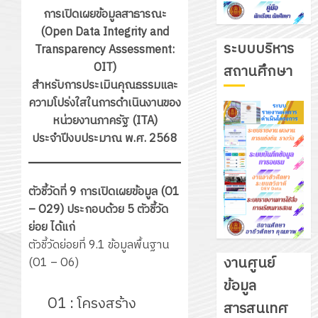
การเปิดเผยข้อมูลสาธารณะ
(Open Data Integrity and
ระบบบริหาร
Transparency Assessment:
OIT)
สถานศึกษา
สำหรับการประเมินคุณธรรมและ
ความโปร่งใสในการดำเนินงานของ
หน่วยงานภาครัฐ (ITA)
ประจำปีงบประมาณ พ.ศ. 2568
รับ
ตัวชี้วัดที่ 9 การเปิดเผยข้อมูล (O1
ชุด
– O29) ประกอบด้วย 5 ตัวชี้วัด
ฝึก
ย่อย ได้แก่
PLC
ตัวชี้วัดย่อยที่ 9.1 ข้อมูลพื้นฐาน
3
สำหรับ
งานศูนย์
(O1 – O6)
เขียน
ข้อมูล
โปรแกรม
โครงการ
O1 : โครงสร้าง
สารสนเทศ
ให้
ฝึก