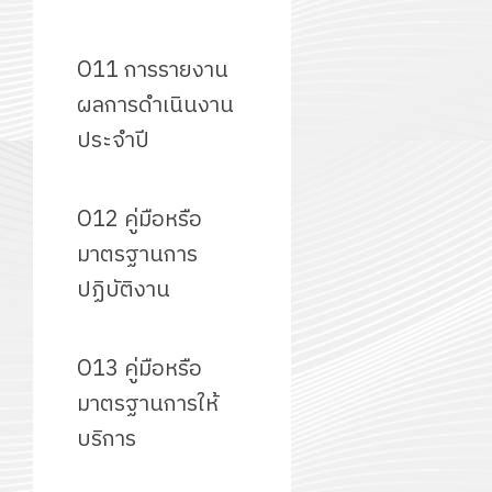
จาก
ประจำ
ปรึกษา
จัด
บริษัท
ปี
และ
ทำ
มิ
การ
O11 การรายงาน
ผู้
แผน
นิ
ศึกษา
ปกครอง
ผลการดำเนินงาน
ปฏิบัติ
เอ
2569
เพื่อ
ราชการ
ประจำปี
เจอร์
สร้าง
ประจำ
โซลูชั่น
12
ภูมิคุ้มกัน
ปีงบประ
ส์
กรกฎาค
ให้
O12 คู่มือหรือ
พ.ศ.
จำกัด
2026
กับ
2570
มาตรฐานการ
นักเรียน
13
ปฏิบัติงาน
0
นักศึกษา
18
กรกฎาค
ประจำ
กรกฎาค
2026
ปี
2026
O13 คู่มือหรือ
การ
0
มาตรฐานการให้
ศึกษา
0
1
บริการ
/
2569