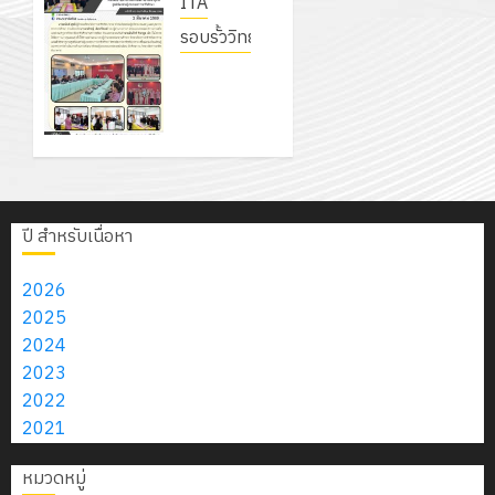
ITA
“ผู้บังคับ
บัญชาลูก
รอบรั้ววิทยาลัย
เสือจิต
วิทยาลัย
อาสา
อาชีวศึกษา
พระราชทาน”
นครราชสีมา
ระดับ
เข้าศึกษา
สถาน
ดูงาน
ศึกษา
ศูนย์บ่ม
จังหวัด
ปี สำหรับเนื่อหา
เพาะผู้
ลพบุรี
ประกอบ
ประจำปี
2026
การ
2569
2025
อาชีวศึกษา
(รุ่นที่ 4)
2024
2023
2
2022
2
มีนาคม
2021
มีนาคม
2026
2026
0
หมวดหมู่
0