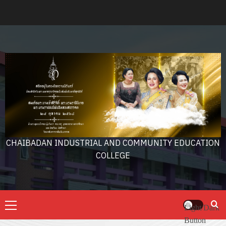
Skip
to
content
CHAIBADAN INDUSTRIAL AND COMMUNITY EDUCATION
COLLEGE
Primary
Light/Dark
Menu
Button