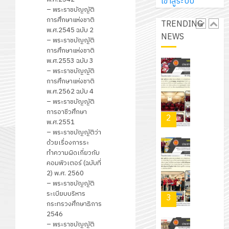
กับ
เข้าสู่ระบบ
แผ่น
จัด
– พระราชบัญญัติ
นักเรียน
พื้น
ทำ
การศึกษาแห่งชาติ
13
TRENDING
0
นักศึกษา
ทาง
พ.ศ.2545 ฉบับ 2
แผน
กรกฎาค
NEWS
2
ประจำ
– พระราชบัญญัติ
เดิน
พัฒนากา
2026
ปี
การศึกษาแห่งชาติ
แนว
จัดการ
พ.ศ.2553 ฉบับ 3
การ
ใหม่
ศึกษา
– พระราชบัญญัติ
รับ
0
ศึกษา
เพียง
การศึกษาแห่งชาติ
ของ
ชุด
1
พ.ศ.2562 ฉบับ 4
แผ่น
สาน
ฝึก
/
– พระราชบัญญัติ
ละ
ศึกษา
PLC
การอาชีวศึกษา
2569
3
30
ระยะ
พ.ศ.2551
สำหรับ
บาท
– พระราชบัญญัติว่า
5
เขียน
12
ด้วยเรื่องการระ
เท่านั้น!
ปี
โปรแกรม
โครงการ
ทำความผิดเกี่ยวกับ
กรกฎาค
(พ.ศ.
ให้
คอมพิวเตอร์ (ฉบับที่
ฝึก
2026
6
2570
2) พ.ศ. 2560
กับ
อบรม
– พระราชบัญญัติ
สิงหาคม
–
แผนก
ลูก
0
ระเบียบบริหาร
2026
4
พ.ศ.
วิชา
เสือ
กระทรวงศึกษาธิการ
2574)
อิเล็กทรอ
2546
จิต
0
และ
– พระราชบัญญัติ
โดย