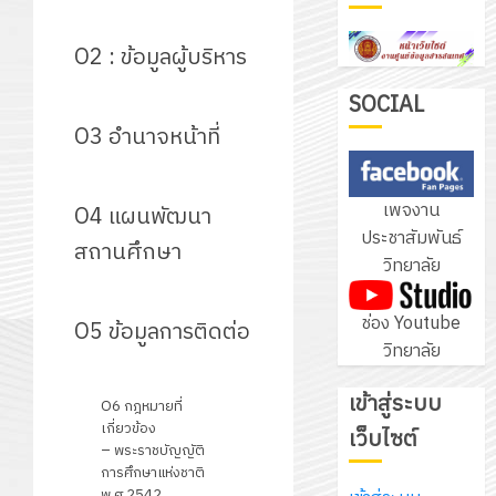
กับ
อบรม
แผนก
ลูก
O2 : ข้อมูลผู้บริหาร
4
วิชา
เสือ
อิเล็กทรอ
จิต
SOCIAL
โดย
อาสา
O3 อำนาจหน้าที่
โครงการ
ได้
พระราชท
สัมมนา
รับ
ใน
ระหว่าง
การ
เพจงาน
สถาน
O4 แผนพัฒนา
ครู
5
สนับสนุน
ประชาสัมพันธ์
ศึกษา
ที่
สถานศึกษา
จาก
วิทยาลัย
ประจำ
ปรึกษา
บริษัท
ปี
และ
เนรมิต
มิ
ช่อง Youtube
การ
O5 ข้อมูลการติดต่อ
ผู้
สวน
นิ
วิทยาลัย
ศึกษา
ปกครอง
สวย
เอ
2569
เพื่อ
สไตล์
เจอร์
เข้าสู่ระบบ
1
O6 กฎหมายที่
สร้าง
รักษ์
โซลูชั่น
เกี่ยวข้อง
เว็บไซต์
12
ภูมิคุ้มกัน
โลก!
– พระราชบัญญัติ
ส์
กรกฎาค
ให้
การศึกษาแห่งชาติ
ด้วย
โครงการ
จำกัด
2026
พ.ศ.2542