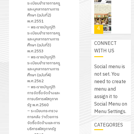
อาสา
โครงการ
ระเบียบข้าราชการครู
โครงการ
ได้
พระราชท
สัมมนา
และบุคลากรทางการ
ประชุม
รับ
ใน
ศึกษา (ฉบับที่2)
ระหว่าง
เชิง
การ
พ.ศ.2551
สถาน
ครู
ปฏิบัติ
– พระราชบัญญัติ
5
สนับสนุน
ศึกษา
ที่
ระเบียบข้าราชการครู
การ
จาก
ประจำ
ปรึกษา
และบุคลากรทางการ
จัด
CONNECT
บริษัท
ปี
ศึกษา (ฉบับที่3)
และ
เนรมิต
ทำ
WITH US
มิ
พ.ศ.2553
การ
ผู้
สวน
แผน
– พระราชบัญญัติ
นิ
ศึกษา
ปกครอง
ระเบียบข้าราชการครู
สวย
ปฏิบัติ
เอ
Social menu is
2569
เพื่อ
และบุคลากรทางการ
สไตล์
ราชการ
เจอร์
not set. You
1
ศึกษา (ฉบับที่4)
สร้าง
รักษ์
ประจำ
โซลูชั่น
พ.ศ.2562
need to create
12
ภูมิคุ้มกัน
โลก!
ปีงบประ
– พระราชบัญญัติ
ส์
menu and
กรกฎาค
ให้
การจัดซื้อจัดจ้างและ
ด้วย
พ.ศ.
โครงการ
จำกัด
assign it to
2026
กับ
การบริหารพัสดุภาค
แผ่น
2570
จัด
Social Menu on
รัฐ พ.ศ.2560
นักเรียน
พื้น
ทำ
– ระเบียบกระทรวง
Menu Settings.
13
0
นักศึกษา
ทาง
การคลัง ว่าด้วยการ
18
แผน
กรกฎาค
2
ประจำ
จัดซื้อจัดจ้างและการ
เดิน
CATEGORIES
กรกฎาค
พัฒนากา
2026
ปี
บริหารพัสดุภาครัฐ
แนว
2026
จัดการ