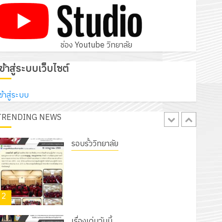
โครงการสัมมนาระหว่างครูที่ปรึกษาและ
ผู้ปกครอง เพื่อสร้างภูมิคุ้มกันให้กับ
นักเรียน นักศึกษา ประจำปีการศึกษา 1
5
/ 2569
ช่อง Youtube วิทยาลัย
12 กรกฎาคม 2026
0
รอบรั้ววิทยาลัย
เข้าสู่ระบบเว็บไซต์
เนรมิตสวนสวย สไตล์รักษ์โลก! ด้วย
แผ่นพื้นทางเดินแนวใหม่ เพียงแผ่นละ
ข้าสู่ระบบ
30 บาทเท่านั้น!
TRENDING NEWS
1
6 สิงหาคม 2026
0
รอบรั้ววิทยาลัย
โครงการจัดทำแผนพัฒนาการจัดการ
ศึกษาของสานศึกษา ระยะ 5 ปี (พ.ศ.
2570 – พ.ศ. 2574) และโครงการ
2
ประชุมเชิงปฏิบัติการจัดทำแผนปฏิบัติ
ราชการ ประจำปีงบประมาณ พ.ศ.
2570
เรื่องเด่นวันนี้