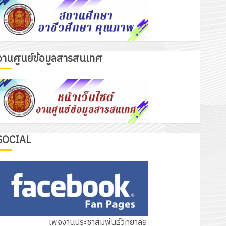
งานศูนย์ข้อมูลสารสนเทศ
เรื่องเด่นวันนี้
รับชุดฝึก PLC สำหรับเขียนโปรแกรม ให้
กับแผนกวิชาอิเล็กทรอนิกส์ โดยได้รับ
การสนับสนุนจากบริษัท มินิเอเจอร์
3
โซลูชั่นส์ จำกัด
13 กรกฎาคม 2026
0
รอบรั้ววิทยาลัย
SOCIAL
โครงการฝึกอบรมลูกเสือจิตอาสา
พระราชทานในสถานศึกษาประจำปีการ
ศึกษา 2569
4
12 กรกฎาคม 2026
0
กิจกรรม วก.ชบ.
เพจงานประชาสัมพันธ์วิทยาลัย