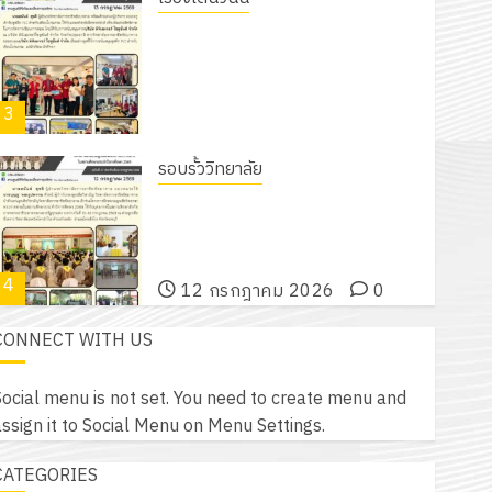
18 กรกฎาคม 2026
0
รับชุดฝึก PLC สำหรับเขียนโปรแกรม ให้
กับแผนกวิชาอิเล็กทรอนิกส์ โดยได้รับ
การสนับสนุนจากบริษัท มินิเอเจอร์
3
โซลูชั่นส์ จำกัด
13 กรกฎาคม 2026
0
รอบรั้ววิทยาลัย
โครงการฝึกอบรมลูกเสือจิตอาสา
พระราชทานในสถานศึกษาประจำปีการ
ศึกษา 2569
4
12 กรกฎาคม 2026
0
CONNECT WITH US
กิจกรรม วก.ชบ.
โครงการสัมมนาระหว่างครูที่ปรึกษาและ
ocial menu is not set. You need to create menu and
ผู้ปกครอง เพื่อสร้างภูมิคุ้มกันให้กับ
ssign it to Social Menu on Menu Settings.
นักเรียน นักศึกษา ประจำปีการศึกษา 1
5
/ 2569
CATEGORIES
12 กรกฎาคม 2026
0