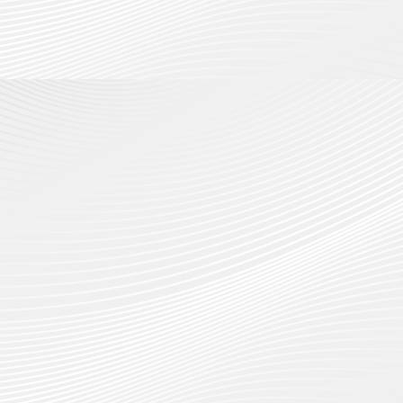
กรกฎาค
2026
ปี
2026
การ
0
ศึกษา
0
1
/
2569
12
กรกฎาค
2026
0