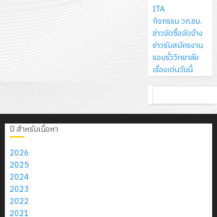
ส์
กรกฎาค
ให้
ITA
ด้วย
พ.ศ.
โครงการ
จำกัด
2026
กับ
กิจกรรม วก.ชบ.
แผ่น
2570
จัด
นักเรียน
ข่าวจัดซื้อจัดจ้าง
พื้น
ทำ
13
0
นักศึกษา
ข่าวรับสมัครงาน
ทาง
18
แผน
กรกฎาค
2
ประจำ
รอบรั้ววิทยาลัย
เดิน
กรกฎาค
พัฒนากา
2026
ปี
เรื่องเด่นวันนี้
แนว
2026
จัดการ
การ
ใหม่
ศึกษา
รับ
0
ค้นหา
ศึกษา
เพียง
ของ
0
ชุด
1
แผ่น
สาน
ฝึก
/
ละ
ศึกษา
PLC
2569
ปี สำหรับเนื่อหา
3
30
ระยะ
สำหรับ
บาท
5
เขียน
2026
12
เท่านั้น!
ปี
โปรแกรม
โครงการ
2025
กรกฎาค
(พ.ศ.
ให้
ฝึก
2024
2026
6
2570
กับ
อบรม
2023
สิงหาคม
–
แผนก
ลูก
2022
0
2026
4
พ.ศ.
วิชา
เสือ
2021