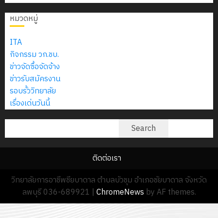
2574)
อิเล็กทรอ
จิต
0
และ
โดย
หมวดหมู่
อาสา
โครงการ
โครงการ
ได้
พระราชท
สัมมนา
ประชุม
รับ
ITA
ใน
ระหว่าง
เชิง
การ
กิจกรรม วก.ชบ.
สถาน
ครู
ปฏิบัติ
5
สนับสนุน
ข่าวจัดซื้อจัดจ้าง
ศึกษา
ที่
การ
จาก
ข่าวรับสมัครงาน
ประจำ
ปรึกษา
จัด
บริษัท
รอบรั้ววิทยาลัย
ปี
และ
ทำ
มิ
เรื่องเด่นวันนี้
การ
ผู้
แผน
นิ
ศึกษา
ปกครอง
ปฏิบัติ
ค้นหา
เอ
Search
2569
เพื่อ
ราชการ
เจอร์
สร้าง
ประจำ
โซลูชั่น
12
ภูมิคุ้มกัน
ติดต่อเรา
ปีงบประ
ส์
กรกฎาค
ให้
พ.ศ.
จำกัด
วิทยาลัยการอาชีพชียบาดาล ตำบลบัวชุม อำเภอชัยบาดาล จังหวัด
2026
กับ
2570
ลพบุรี 036-689921
|
ChromeNews
by AF themes.
นักเรียน
13
0
นักศึกษา
18
กรกฎาค
ประจำ