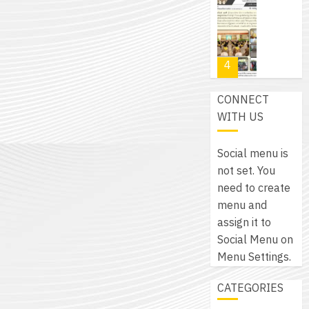
โปรแกรม
โครงการ
กรกฎาค
(พ.ศ.
ให้
ฝึก
2026
6
2570
กับ
อบรม
สิงหาคม
–
แผนก
ลูก
0
2026
4
พ.ศ.
วิชา
เสือ
2574)
อิเล็กทรอ
จิต
0
CONNECT
และ
โดย
อาสา
โครงการ
WITH US
โครงการ
ได้
พระราชท
สัมมนา
ประชุม
รับ
ใน
ระหว่าง
เชิง
Social menu is
การ
สถาน
ครู
ปฏิบัติ
not set. You
5
สนับสนุน
ศึกษา
ที่
การ
need to create
จาก
ประจำ
ปรึกษา
จัด
menu and
บริษัท
ปี
และ
เนรมิต
ทำ
assign it to
มิ
การ
ผู้
สวน
แผน
Social Menu on
นิ
ศึกษา
ปกครอง
สวย
ปฏิบัติ
Menu Settings.
เอ
2569
เพื่อ
สไตล์
ราชการ
เจอร์
1
สร้าง
CATEGORIES
รักษ์
ประจำ
โซลูชั่น
12
ภูมิคุ้มกัน
โลก!
ปีงบประ