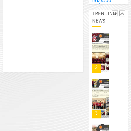
การ
เข้าสู่ระบบ
ผู้
สวน
นิ
ศึกษา
ปกครอง
สวย
เอ
TRENDING
2569
เพื่อ
สไตล์
เจอร์
NEWS
1
สร้าง
รักษ์
โซลูชั่น
12
ภูมิคุ้มกัน
โลก!
ส์
กรกฎาค
ให้
ด้วย
โครงการ
จำกัด
2026
กับ
แผ่น
จัด
นักเรียน
พื้น
ทำ
13
0
นักศึกษา
ทาง
แผน
กรกฎาค
2
ประจำ
เดิน
พัฒนากา
2026
ปี
แนว
จัดการ
การ
ใหม่
ศึกษา
รับ
0
ศึกษา
เพียง
ของ
ชุด
1
แผ่น
สาน
ฝึก
/
ละ
ศึกษา
PLC
2569
3
30
ระยะ
สำหรับ
บาท
5
เขียน
12
เท่านั้น!
ปี