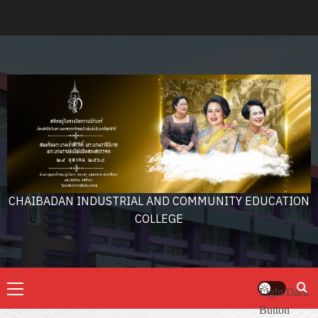
Skip
to
content
CHAIBADAN INDUSTRIAL AND COMMUNITY EDUCATION
COLLEGE
Primary
Light/Dark
Menu
Button