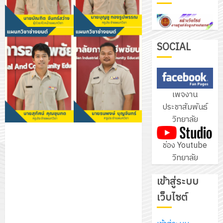
ฝึก
PLC
3
สำหรับ
เขียน
SOCIAL
โปรแกรม
โครงการ
ให้
ฝึก
กับ
อบรม
เพจงาน
แผนก
ลูก
4
ประชาสัมพันธ์
วิชา
เสือ
วิทยาลัย
อิเล็กทรอ
จิต
โดย
อาสา
โครงการ
ช่อง Youtube
ได้
พระราชท
สัมมนา
วิทยาลัย
รับ
ใน
ระหว่าง
การ
สถาน
ครู
เข้าสู่ระบบ
5
สนับสนุน
ศึกษา
ที่
จาก
เว็บไซต์
ประจำ
ปรึกษา
บริษัท
ปี
และ
เนรมิต
มิ