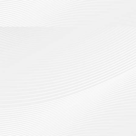
สร้าง
ประจำ
โซลูชั่น
12
ภูมิคุ้มกัน
ปีงบประ
ส์
กรกฎาค
ให้
พ.ศ.
จำกัด
2026
กับ
2570
นักเรียน
13
0
นักศึกษา
18
กรกฎาค
ประจำ
กรกฎาค
2026
ปี
2026
การ
0
ศึกษา
0
1
/
2569
12
กรกฎาค
2026