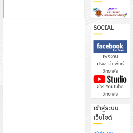
SOCIAL
รับ
ชุด
ฝึก
เพจงาน
PLC
3
ประชาสัมพันธ์
สำหรับ
วิทยาลัย
เขียน
โปรแกรม
โครงการ
ช่อง Youtube
ให้
ฝึก
วิทยาลัย
กับ
อบรม
แผนก
ลูก
เข้าสู่ระบบ
4
วิชา
เสือ
เว็บไซต์
อิเล็กทรอ
จิต
โดย
อาสา
โครงการ