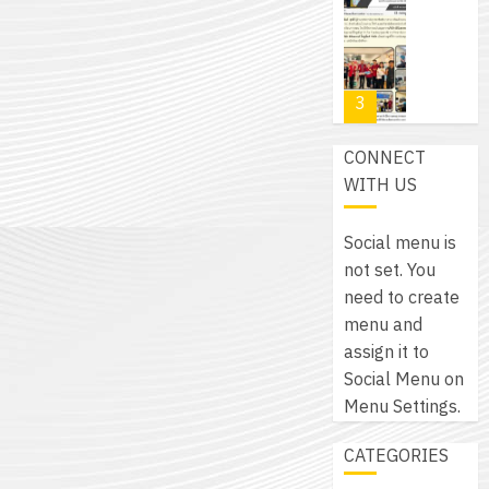
ศึกษา
รับ
0
ศึกษา
เพียง
ของ
ชุด
1
แผ่น
สาน
ฝึก
/
ละ
ศึกษา
PLC
2569
3
30
ระยะ
สำหรับ
บาท
5
เขียน
12
CONNECT
เท่านั้น!
ปี
โปรแกรม
โครงการ
กรกฎาค
WITH US
(พ.ศ.
ให้
ฝึก
2026
6
2570
กับ
อบรม
Social menu is
สิงหาคม
–
แผนก
ลูก
0
not set. You
2026
4
พ.ศ.
วิชา
เสือ
need to create
2574)
อิเล็กทรอ
จิต
menu and
0
และ
โดย
อาสา
โครงการ
assign it to
โครงการ
ได้
พระราชท
สัมมนา
Social Menu on
ประชุม
รับ
ใน
ระหว่าง
Menu Settings.
เชิง
การ
สถาน
ครู
ปฏิบัติ
5
สนับสนุน
ศึกษา
CATEGORIES
ที่
การ
จาก
ประจำ
ปรึกษา