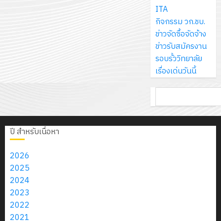
จัด
บริษัท
ปี
ITA
และ
เนรมิต
ทำ
มิ
การ
กิจกรรม วก.ชบ.
ผู้
สวน
แผน
นิ
ศึกษา
ข่าวจัดซื้อจัดจ้าง
ปกครอง
สวย
ปฏิบัติ
เอ
2569
ข่าวรับสมัครงาน
เพื่อ
สไตล์
ราชการ
เจอร์
1
รอบรั้ววิทยาลัย
สร้าง
รักษ์
ประจำ
โซลูชั่น
เรื่องเด่นวันนี้
12
ภูมิคุ้มกัน
โลก!
ปีงบประ
ส์
กรกฎาค
ให้
ด้วย
พ.ศ.
โครงการ
จำกัด
ค้นหา
2026
กับ
แผ่น
2570
จัด
นักเรียน
พื้น
ทำ
13
0
นักศึกษา
ทาง
18
แผน
กรกฎาค
ปี สำหรับเนื่อหา
2
ประจำ
เดิน
กรกฎาค
พัฒนากา
2026
ปี
แนว
2026
จัดการ
2026
การ
ใหม่
ศึกษา
รับ
0
2025
ศึกษา
เพียง
ของ
0
ชุด
2024
1
แผ่น
สาน
ฝึก
2023
/
ละ
ศึกษา
PLC
2022
2569
3
30
ระยะ
สำหรับ
2021