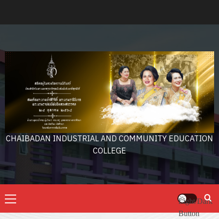
Skip
to
content
CHAIBADAN INDUSTRIAL AND COMMUNITY EDUCATION
COLLEGE
Primary
Light/Dark
Menu
Button