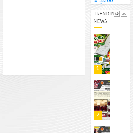
ได้
เข้าสู่ระบบ
พระราชท
สัมมนา
รับ
ใน
ระหว่าง
TRENDING
การ
สถาน
ครู
NEWS
5
สนับสนุน
ศึกษา
ที่
จาก
ประจำ
ปรึกษา
บริษัท
ปี
และ
เนรมิต
มิ
การ
ผู้
สวน
นิ
ศึกษา
ปกครอง
สวย
เอ
2569
เพื่อ
สไตล์
เจอร์
1
สร้าง
รักษ์
โซลูชั่น
12
ภูมิคุ้มกัน
โลก!
ส์
กรกฎาค
ให้
ด้วย
โครงการ
จำกัด
2026
กับ
แผ่น
จัด
นักเรียน
พื้น
ทำ
13
0
นักศึกษา
ทาง
แผน
กรกฎาค
2
ประจำ
เดิน
พัฒนากา
2026
ปี
แนว
จัดการ
การ
ใหม่