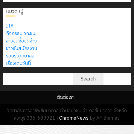
บาท
5
เขียน
12
เท่านั้น!
ปี
หมวดหมู่
โปรแกรม
โครงการ
กรกฎาค
(พ.ศ.
ให้
ฝึก
2026
6
2570
ITA
กับ
อบรม
สิงหาคม
–
กิจกรรม วก.ชบ.
แผนก
ลูก
0
2026
4
พ.ศ.
ข่าวจัดซื้อจัดจ้าง
วิชา
เสือ
2574)
ข่าวรับสมัครงาน
อิเล็กทรอ
จิต
0
และ
รอบรั้ววิทยาลัย
โดย
อาสา
โครงการ
โครงการ
เรื่องเด่นวันนี้
ได้
พระราชท
สัมมนา
ประชุม
รับ
ใน
ระหว่าง
ค้นหา
เชิง
Search
การ
สถาน
ครู
ปฏิบัติ
5
สนับสนุน
ศึกษา
ที่
การ
จาก
ประจำ
ติดต่อเรา
ปรึกษา
จัด
บริษัท
ปี
และ
ทำ
มิ
วิทยาลัยการอาชีพชียบาดาล ตำบลบัวชุม อำเภอชัยบาดาล จังหวัด
การ
ผู้
แผน
นิ
ลพบุรี 036-689921
|
ChromeNews
by AF themes.
ศึกษา
ปกครอง
ปฏิบัติ
เอ
2569
เพื่อ
ราชการ
เจอร์