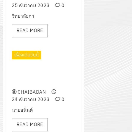
กรกฎาค
2026
25 ธันวาคม 2023
0
ปี
2026
การ
วิทยาลัยกา
0
ศึกษา
0
1
READ MORE
/
2569
เรื่องเด่นวันนี้
12
กรกฎาค
โครงการแข่งขันกีฬาต้านยาเสพ
2026
ติด “อบต.บัวชุมคัพ” ประจำ
ปีงบประมาณ พ.ศ.2567
0
CHAIBADAN
24 ธันวาคม 2023
0
นายอนันต์
READ MORE