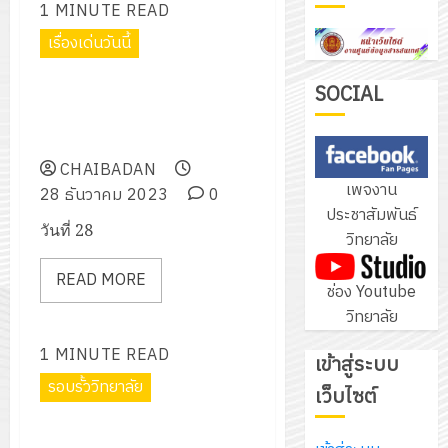
1 MINUTE READ
ฝึก
PLC
เรื่องเด่นวันนี้
3
สำหรับ
พิธีเปิดศูนย์อาชีวะอาสา ร่วมด้วย
เขียน
SOCIAL
ช่วยประชาชน (Fix it Center)
โปรแกรม
โครงการ
เทศกาลปีใหม่ 2567
ให้
ฝึก
กับ
CHAIBADAN
อบรม
เพจงาน
แผนก
28 ธันวาคม 2023
0
ลูก
4
ประชาสัมพันธ์
วิชา
เสือ
วันที่ 28
วิทยาลัย
อิเล็กทรอ
จิต
โดย
อาสา
โครงการ
READ MORE
ช่อง Youtube
ได้
พระราชท
สัมมนา
วิทยาลัย
รับ
ใน
ระหว่าง
การ
สถาน
ครู
1 MINUTE READ
เข้าสู่ระบบ
5
สนับสนุน
ศึกษา
ที่
รอบรั้ววิทยาลัย
จาก
เว็บไซต์
ประจำ
ปรึกษา
บริษัท
ปี
และ
เข้าร่วมเป็นคณะกรรมการดำเนิน
เนรมิต
มิ