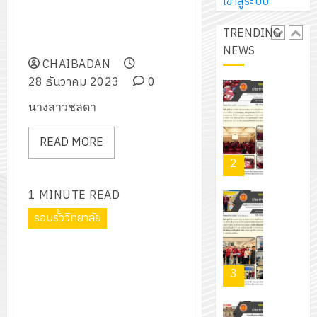
การ
เข้าสู่ระบบ
ผู้
งานจัดพิธีเปิดกิจกรรมอาชีวะ
สวน
นิ
ศึกษา
ปกครอง
อาสา ร่วมด้วยช่วยประชาชน (Fix
สวย
เอ
TRENDING
2569
เพื่อ
it Center) เทศกาลปีใหม่ 2567
สไตล์
เจอร์
NEWS
1
สร้าง
รักษ์
CHAIBADAN
โซลูชั่น
12
ภูมิคุ้มกัน
โลก!
28 ธันวาคม 2023
0
ส์
กรกฎาค
ให้
ด้วย
โครงการ
จำกัด
นางสาวชลดา
2026
กับ
แผ่น
จัด
นักเรียน
พื้น
ทำ
13
READ MORE
0
นักศึกษา
ทาง
แผน
กรกฎาค
2
ประจำ
เดิน
พัฒนากา
2026
ปี
แนว
จัดการ
1 MINUTE READ
การ
ใหม่
ศึกษา
รับ
0
ศึกษา
รอบรั้ววิทยาลัย
เพียง
ของ
ชุด
1
แผ่น
สาน
ฝึก
ร่วมงานเทศกาลของขวัญปีใหม่
/
ละ
ศึกษา
PLC
2024 สู่ผลงานกระทรวง
2569
3
30
ระยะ
สำหรับ
ศึกษาธิการ “Edu Soft Power
บาท
5
เขียน
Festival 2024“
12
เท่านั้น!
ปี