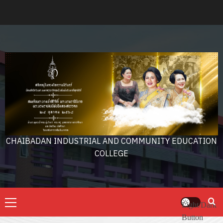
Skip
to
content
CHAIBADAN INDUSTRIAL AND COMMUNITY EDUCATION
COLLEGE
Primary
Light/Dark
Menu
Button