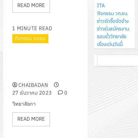
ส์
กรกฎาค
ให้
READ MORE
ITA
ด้วย
พ.ศ.
โครงการ
จำกัด
2026
กับ
กิจกรรม วก.ชบ.
แผ่น
2570
จัด
นักเรียน
ข่าวจัดซื้อจัดจ้าง
พื้น
ทำ
13
0
นักศึกษา
1 MINUTE READ
ข่าวรับสมัครงาน
ทาง
18
แผน
กรกฎาค
2
ประจำ
รอบรั้ววิทยาลัย
เดิน
กิจกรรม วก.ชบ.
กรกฎาค
พัฒนากา
2026
ปี
เรื่องเด่นวันนี้
แนว
2026
จัดการ
การ
ใหม่
โครงการส่งเสริมวัฒนธรรม
ศึกษา
รับ
0
ค้นหา
ศึกษา
เพียง
ประเพณีวันขึ้นปีใหม่ตักบาตร
ของ
0
ชุด
1
แผ่น
ข้าวสารอาหารแห้งและวันสถาปนา
สาน
ฝึก
/
ละ
วิทยาลัยการอาชีพชัยบาดาล
ศึกษา
PLC
2569
3
30
ระยะ
CHAIBADAN
สำหรับ
บาท
5
27 ธันวาคม 2023
0
เขียน
12
เท่านั้น!
ปี
โปรแกรม
โครงการ
วิทยาลัยกา
กรกฎาค
(พ.ศ.
ให้
ฝึก
2026
6
2570
กับ
READ MORE
อบรม
สิงหาคม
–
แผนก
ลูก
0
2026
4
พ.ศ.
วิชา
เสือ