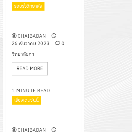
2574)
อิเล็กทรอ
จิต
รอบรั้ววิทยาลัย
0
และ
โดย
อาสา
โครงการ
โครงการ
ได้
พระราชท
อบรมให้ความรู้เกี่ยวกับการดูแล
สัมมนา
ประชุม
รับ
ใน
และตรวจเช็ครถยนต์เบื้องต้น
ระหว่าง
เชิง
การ
สถาน
ครู
CHAIBADAN
ปฏิบัติ
5
สนับสนุน
ศึกษา
ที่
26 ธันวาคม 2023
0
การ
จาก
ประจำ
ปรึกษา
จัด
บริษัท
วิทยาลัยกา
ปี
และ
ทำ
มิ
การ
ผู้
แผน
READ MORE
นิ
ศึกษา
ปกครอง
ปฏิบัติ
เอ
2569
เพื่อ
ราชการ
เจอร์
สร้าง
ประจำ
1 MINUTE READ
โซลูชั่น
12
ภูมิคุ้มกัน
ปีงบประ
ส์
เรื่องเด่นวันนี้
กรกฎาค
ให้
พ.ศ.
จำกัด
2026
กับ
2570
โครงการ “Plus 1 เพิ่มจำนวนครั้ง
นักเรียน
เพิ่มโลหิต เพิ่มชีวิต”
13
0
นักศึกษา
18
กรกฎาค
CHAIBADAN
ประจำ