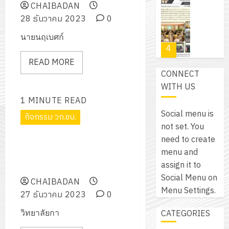
โปรแกรม
โครงการ
CHAIBADAN
กรกฎาค
(พ.ศ.
ให้
ฝึก
28 ธันวาคม 2023
0
2026
6
2570
กับ
อบรม
สิงหาคม
–
นายนฤเบศก์
แผนก
ลูก
0
2026
4
พ.ศ.
วิชา
เสือ
2574)
READ MORE
อิเล็กทรอ
จิต
0
CONNECT
และ
โดย
อาสา
โครงการ
WITH US
โครงการ
ได้
พระราชท
สัมมนา
ประชุม
1 MINUTE READ
รับ
ใน
ระหว่าง
เชิง
Social menu is
การ
กิจกรรม วก.ชบ.
สถาน
ครู
ปฏิบัติ
not set. You
5
สนับสนุน
ศึกษา
ที่
การ
need to create
จาก
โครงการกิจกรรมส่งเสริมทักษะ
ประจำ
ปรึกษา
จัด
menu and
บริษัท
ภาษาอังกฤษ (คริสต์มาส) ประจำ
ปี
และ
เนรมิต
ทำ
assign it to
มิ
ปีการศึกษา 2566
การ
ผู้
สวน
แผน
Social Menu on
นิ
CHAIBADAN
ศึกษา
ปกครอง
สวย
ปฏิบัติ
Menu Settings.
เอ
27 ธันวาคม 2023
0
2569
เพื่อ
สไตล์
ราชการ
เจอร์
1
สร้าง
CATEGORIES
วิทยาลัยกา
รักษ์
ประจำ
โซลูชั่น
12
ภูมิคุ้มกัน
โลก!
ปีงบประ