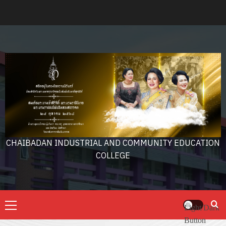
Skip
to
content
CHAIBADAN INDUSTRIAL AND COMMUNITY EDUCATION
COLLEGE
Primary
Light/Dark
Menu
Button