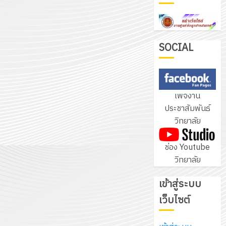
ฝึก
PLC
3
สำหรับ
เขียน
SOCIAL
โปรแกรม
โครงการ
ให้
ฝึก
กับ
อบรม
เพจงาน
แผนก
ลูก
4
ประชาสัมพันธ์
วิชา
เสือ
วิทยาลัย
อิเล็กทรอ
จิต
โดย
อาสา
โครงการ
ช่อง Youtube
ได้
พระราชท
สัมมนา
วิทยาลัย
รับ
ใน
ระหว่าง
การ
สถาน
ครู
เข้าสู่ระบบ
5
สนับสนุน
ศึกษา
ที่
จาก
เว็บไซต์
ประจำ
ปรึกษา
บริษัท
ปี
และ
เนรมิต
มิ