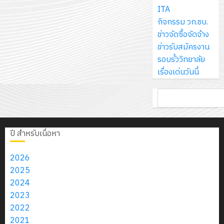
ส์
กรกฎาค
ให้
ITA
ด้วย
พ.ศ.
โครงการ
จำกัด
2026
กับ
กิจกรรม วก.ชบ.
แผ่น
2570
จัด
นักเรียน
ข่าวจัดซื้อจัดจ้าง
พื้น
ทำ
13
0
นักศึกษา
ข่าวรับสมัครงาน
ทาง
18
แผน
กรกฎาค
2
ประจำ
รอบรั้ววิทยาลัย
เดิน
กรกฎาค
พัฒนากา
2026
ปี
เรื่องเด่นวันนี้
แนว
2026
จัดการ
การ
ใหม่
ศึกษา
รับ
0
ค้นหา
ศึกษา
เพียง
ของ
0
ชุด
1
แผ่น
สาน
ฝึก
/
ละ
ศึกษา
PLC
2569
ปี สำหรับเนื่อหา
3
30
ระยะ
สำหรับ
บาท
5
เขียน
2026
12
เท่านั้น!
ปี
โปรแกรม
โครงการ
2025
กรกฎาค
(พ.ศ.
ให้
ฝึก
2024
2026
6
2570
กับ
อบรม
2023
สิงหาคม
–
แผนก
ลูก
2022
0
2026
4
พ.ศ.
วิชา
เสือ
2021