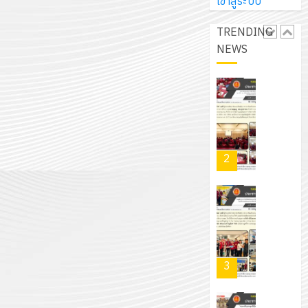
การ
เข้าสู่ระบบ
ผู้
สวน
นิ
ศึกษา
ปกครอง
สวย
เอ
TRENDING
2569
เพื่อ
สไตล์
เจอร์
NEWS
1
สร้าง
รักษ์
โซลูชั่น
12
ภูมิคุ้มกัน
โลก!
ส์
กรกฎาค
ให้
ด้วย
โครงการ
จำกัด
2026
กับ
แผ่น
จัด
นักเรียน
พื้น
ทำ
13
0
นักศึกษา
ทาง
แผน
กรกฎาค
2
ประจำ
เดิน
พัฒนากา
2026
ปี
แนว
จัดการ
การ
ใหม่
ศึกษา
รับ
0
ศึกษา
เพียง
ของ
ชุด
1
แผ่น
สาน
ฝึก
/
ละ
ศึกษา
PLC
2569
3
30
ระยะ
สำหรับ
บาท
5
เขียน
12
เท่านั้น!
ปี