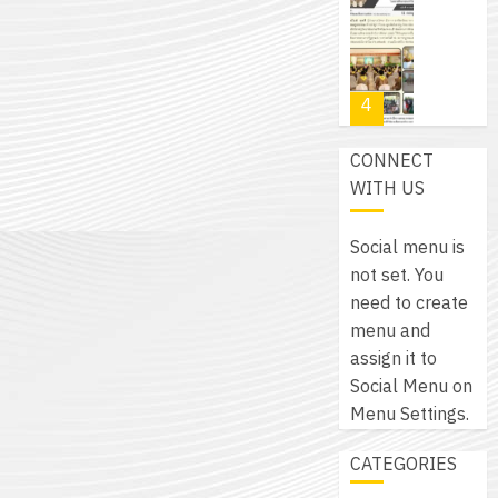
โปรแกรม
โครงการ
กรกฎาค
(พ.ศ.
ให้
ฝึก
2026
6
2570
กับ
อบรม
สิงหาคม
–
แผนก
ลูก
0
2026
4
พ.ศ.
วิชา
เสือ
2574)
อิเล็กทรอ
จิต
0
CONNECT
และ
โดย
อาสา
โครงการ
WITH US
โครงการ
ได้
พระราชท
สัมมนา
ประชุม
รับ
ใน
ระหว่าง
เชิง
Social menu is
การ
สถาน
ครู
ปฏิบัติ
not set. You
5
สนับสนุน
ศึกษา
ที่
การ
need to create
จาก
ประจำ
ปรึกษา
จัด
menu and
บริษัท
ปี
และ
เนรมิต
ทำ
assign it to
มิ
การ
ผู้
สวน
แผน
Social Menu on
นิ
ศึกษา
ปกครอง
สวย
ปฏิบัติ
Menu Settings.
เอ
2569
เพื่อ
สไตล์
ราชการ
เจอร์
1
สร้าง
CATEGORIES
รักษ์
ประจำ
โซลูชั่น
12
ภูมิคุ้มกัน
โลก!
ปีงบประ