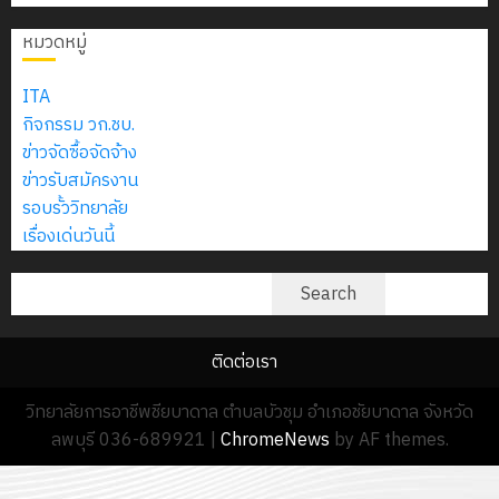
2574)
อิเล็กทรอ
จิต
0
และ
โดย
หมวดหมู่
อาสา
โครงการ
โครงการ
ได้
พระราชท
สัมมนา
ประชุม
รับ
ITA
ใน
ระหว่าง
เชิง
การ
กิจกรรม วก.ชบ.
สถาน
ครู
ปฏิบัติ
5
สนับสนุน
ข่าวจัดซื้อจัดจ้าง
ศึกษา
ที่
การ
จาก
ข่าวรับสมัครงาน
ประจำ
ปรึกษา
จัด
บริษัท
รอบรั้ววิทยาลัย
ปี
และ
ทำ
มิ
เรื่องเด่นวันนี้
การ
ผู้
แผน
นิ
ศึกษา
ปกครอง
ปฏิบัติ
ค้นหา
เอ
Search
2569
เพื่อ
ราชการ
เจอร์
สร้าง
ประจำ
โซลูชั่น
12
ภูมิคุ้มกัน
ติดต่อเรา
ปีงบประ
ส์
กรกฎาค
ให้
พ.ศ.
จำกัด
วิทยาลัยการอาชีพชียบาดาล ตำบลบัวชุม อำเภอชัยบาดาล จังหวัด
2026
กับ
2570
ลพบุรี 036-689921
|
ChromeNews
by AF themes.
นักเรียน
13
0
นักศึกษา
18
กรกฎาค
ประจำ