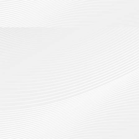
กรกฎาค
2026
ปี
2026
การ
0
ศึกษา
0
1
/
2569
12
กรกฎาค
2026
0