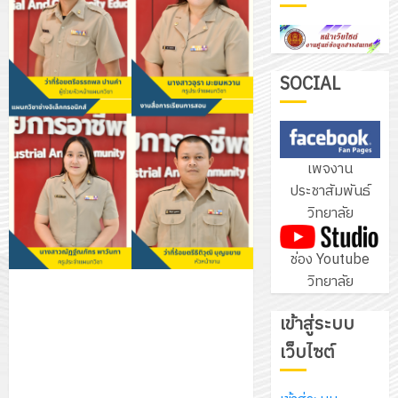
ฝึก
PLC
3
สำหรับ
เขียน
SOCIAL
โปรแกรม
โครงการ
ให้
ฝึก
กับ
อบรม
เพจงาน
แผนก
ลูก
4
ประชาสัมพันธ์
วิชา
เสือ
วิทยาลัย
อิเล็กทรอ
จิต
โดย
อาสา
โครงการ
ช่อง Youtube
ได้
พระราชท
สัมมนา
วิทยาลัย
รับ
ใน
ระหว่าง
การ
สถาน
ครู
เข้าสู่ระบบ
5
สนับสนุน
ศึกษา
ที่
จาก
เว็บไซต์
ประจำ
ปรึกษา
บริษัท
ปี
และ
เนรมิต
มิ