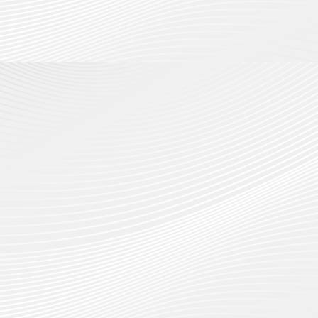
กรกฎาค
2026
ปี
2026
การ
0
ศึกษา
0
1
/
2569
12
กรกฎาค
2026
0