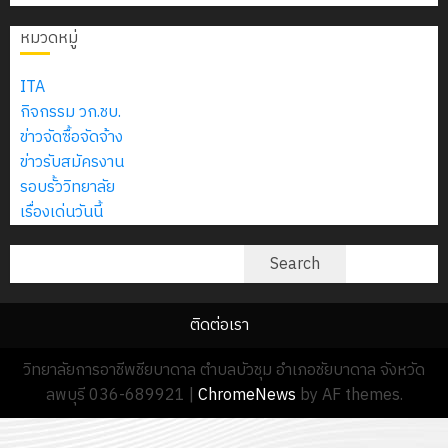
2574)
อิเล็กทรอ
จิต
0
และ
โดย
หมวดหมู่
อาสา
โครงการ
โครงการ
ได้
พระราชท
สัมมนา
ประชุม
รับ
ITA
ใน
ระหว่าง
เชิง
การ
กิจกรรม วก.ชบ.
สถาน
ครู
ปฏิบัติ
5
สนับสนุน
ข่าวจัดซื้อจัดจ้าง
ศึกษา
ที่
การ
จาก
ข่าวรับสมัครงาน
ประจำ
ปรึกษา
จัด
บริษัท
รอบรั้ววิทยาลัย
ปี
และ
ทำ
มิ
เรื่องเด่นวันนี้
การ
ผู้
แผน
นิ
ศึกษา
ปกครอง
ปฏิบัติ
ค้นหา
เอ
Search
2569
เพื่อ
ราชการ
เจอร์
สร้าง
ประจำ
โซลูชั่น
12
ภูมิคุ้มกัน
ติดต่อเรา
ปีงบประ
ส์
กรกฎาค
ให้
พ.ศ.
จำกัด
วิทยาลัยการอาชีพชียบาดาล ตำบลบัวชุม อำเภอชัยบาดาล จังหวัด
2026
กับ
2570
ลพบุรี 036-689921
|
ChromeNews
by AF themes.
นักเรียน
13
0
นักศึกษา
18
กรกฎาค
ประจำ