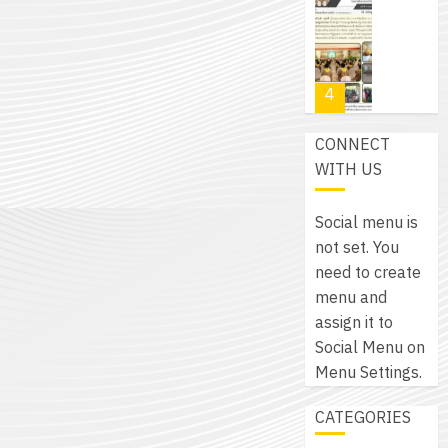
โปรแกรม
โครงการ
กรกฎาค
(พ.ศ.
ให้
ฝึก
2026
6
2570
กับ
อบรม
สิงหาคม
–
แผนก
ลูก
0
2026
4
พ.ศ.
วิชา
เสือ
2574)
อิเล็กทรอ
จิต
0
CONNECT
และ
โดย
อาสา
โครงการ
WITH US
โครงการ
ได้
พระราชท
สัมมนา
ประชุม
รับ
ใน
ระหว่าง
เชิง
Social menu is
การ
สถาน
ครู
ปฏิบัติ
not set. You
5
สนับสนุน
ศึกษา
ที่
การ
need to create
จาก
ประจำ
ปรึกษา
จัด
menu and
บริษัท
ปี
และ
เนรมิต
ทำ
assign it to
มิ
การ
ผู้
สวน
แผน
Social Menu on
นิ
ศึกษา
ปกครอง
สวย
ปฏิบัติ
Menu Settings.
เอ
2569
เพื่อ
สไตล์
ราชการ
เจอร์
1
สร้าง
CATEGORIES
รักษ์
ประจำ
โซลูชั่น
12
ภูมิคุ้มกัน
โลก!
ปีงบประ