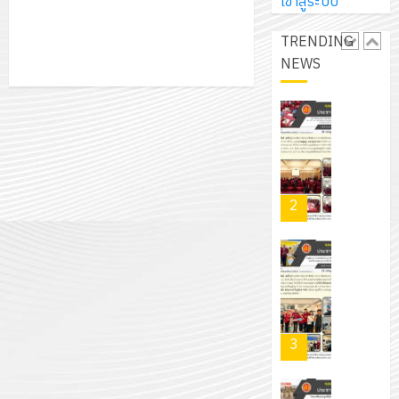
การ
เข้าสู่ระบบ
ผู้
สวน
นิ
ศึกษา
ปกครอง
สวย
เอ
TRENDING
2569
เพื่อ
สไตล์
เจอร์
NEWS
1
สร้าง
รักษ์
โซลูชั่น
12
ภูมิคุ้มกัน
โลก!
ส์
กรกฎาค
ให้
ด้วย
โครงการ
จำกัด
2026
กับ
แผ่น
จัด
นักเรียน
พื้น
ทำ
13
0
นักศึกษา
ทาง
แผน
กรกฎาค
2
ประจำ
เดิน
พัฒนากา
2026
ปี
แนว
จัดการ
การ
ใหม่
ศึกษา
รับ
0
ศึกษา
เพียง
ของ
ชุด
1
แผ่น
สาน
ฝึก
/
ละ
ศึกษา
PLC
2569
3
30
ระยะ
สำหรับ
บาท
5
เขียน
12
เท่านั้น!
ปี