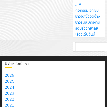
ส์
กรกฎาค
ให้
ITA
ด้วย
พ.ศ.
โครงการ
จำกัด
2026
กับ
กิจกรรม วก.ชบ.
แผ่น
2570
จัด
นักเรียน
ข่าวจัดซื้อจัดจ้าง
พื้น
ทำ
13
0
นักศึกษา
ข่าวรับสมัครงาน
ทาง
18
แผน
กรกฎาค
2
ประจำ
รอบรั้ววิทยาลัย
เดิน
กรกฎาค
พัฒนากา
2026
ปี
เรื่องเด่นวันนี้
แนว
2026
จัดการ
การ
ใหม่
ศึกษา
รับ
0
ค้นหา
ศึกษา
เพียง
ของ
0
ชุด
1
แผ่น
สาน
ฝึก
/
ละ
ศึกษา
PLC
2569
ปี สำหรับเนื่อหา
3
30
ระยะ
สำหรับ
บาท
5
เขียน
2026
12
เท่านั้น!
ปี
โปรแกรม
โครงการ
2025
กรกฎาค
(พ.ศ.
ให้
ฝึก
2024
2026
6
2570
กับ
อบรม
2023
สิงหาคม
–
แผนก
ลูก
2022
0
2026
4
พ.ศ.
วิชา
เสือ
2021