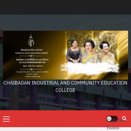
Skip
to
content
CHAIBADAN INDUSTRIAL AND COMMUNITY EDUCATION
COLLEGE
Primary
Light/Dark
Menu
Button