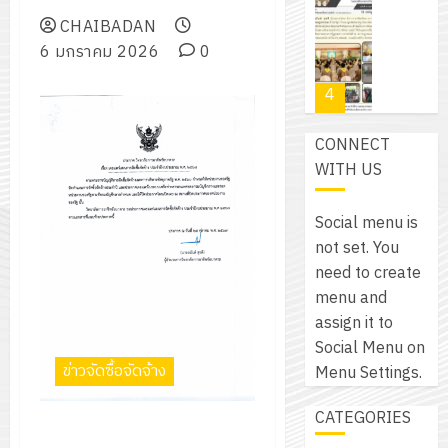
โปรแกรม
โครงการ
กรกฎาค
(พ.ศ.
ให้
CHAIBADAN
ฝึก
2026
6
2570
กับ
6 มกราคม 2026
0
อบรม
สิงหาคม
–
แผนก
ลูก
0
2026
4
พ.ศ.
วิชา
เสือ
2574)
อิเล็กทรอ
จิต
0
CONNECT
และ
โดย
อาสา
โครงการ
WITH US
โครงการ
ได้
พระราชท
สัมมนา
ประชุม
รับ
ใน
ระหว่าง
เชิง
Social menu is
การ
สถาน
ครู
ปฏิบัติ
not set. You
5
สนับสนุน
ศึกษา
ที่
การ
need to create
จาก
ประจำ
ปรึกษา
จัด
menu and
บริษัท
ปี
และ
เนรมิต
ทำ
assign it to
มิ
การ
ผู้
สวน
แผน
Social Menu on
นิ
ศึกษา
ปกครอง
สวย
ปฏิบัติ
ข่าวจัดซื้อจัดจ้าง
Menu Settings.
เอ
2569
เพื่อ
สไตล์
ราชการ
เจอร์
1
สร้าง
CATEGORIES
รักษ์
ประจำ
โซลูชั่น
ประกาศ วิทยาลัยการอาชีพ
12
ภูมิคุ้มกัน
โลก!
ปีงบประ