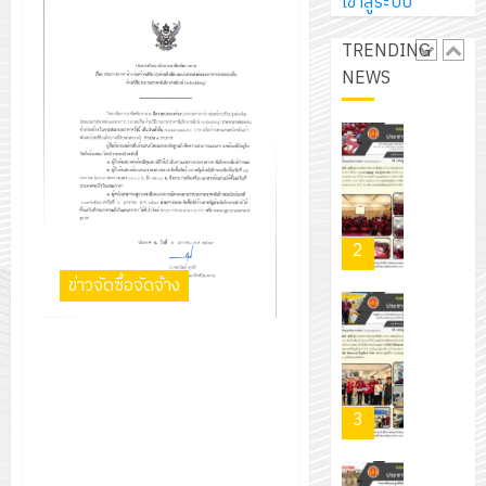
การ
เข้าสู่ระบบ
ผู้
สวน
นิ
ศึกษา
ปกครอง
สวย
เอ
TRENDING
2569
เพื่อ
สไตล์
เจอร์
NEWS
1
สร้าง
รักษ์
โซลูชั่น
12
ภูมิคุ้มกัน
โลก!
ส์
กรกฎาค
ให้
ด้วย
โครงการ
จำกัด
2026
กับ
แผ่น
จัด
นักเรียน
พื้น
ทำ
13
0
นักศึกษา
ทาง
แผน
กรกฎาค
2
ประจำ
เดิน
พัฒนากา
2026
ปี
แนว
ข่าวจัดซื้อจัดจ้าง
จัดการ
การ
ใหม่
ศึกษา
รับ
0
ศึกษา
เพียง
ของ
ประกาศวิทยาลัยการอาชีพ
ชุด
1
แผ่น
สาน
ชัยบาดาล เรื่อง ประกวดราคาจ้าง
ฝึก
/
ละ
ศึกษา
ก่อสร้างปรับปรุงต่อเติมโดม
PLC
2569
3
30
ระยะ
อเนกประสงค์และอาคารประกอบ
สำหรับ
บาท
5
อื่นด้วยวิธีประกวดราคา
เขียน
12
เท่านั้น!
ปี
อิเล็กทรอนิกส์ (e-bidding)