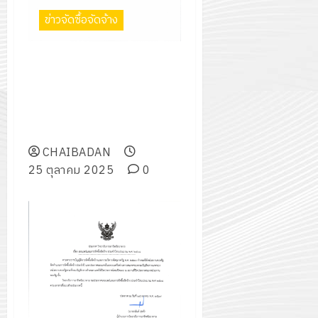
2574)
อิเล็กทรอ
จิต
ข่าวจัดซื้อจัดจ้าง
0
และ
โดย
อาสา
โครงการ
โครงการ
ได้
พระราชท
สัมมนา
ประชุม
ประกาศ วิทยาลัยการอาชีพ
รับ
ใน
ระหว่าง
เชิง
ชัยบาดาล เรื่อง เผยแพร่แผนการ
การ
สถาน
ครู
ปฏิบัติ
จัดซื้อจัดจ้าง ประจำปีงบประมาณ
5
สนับสนุน
ศึกษา
ที่
การ
พ.ศ. ๒๕๖๘ โครงการอาคารแฟลต
จาก
ประจำ
ปรึกษา
จัด
๑๔ หน่วย
บริษัท
ปี
และ
ทำ
มิ
CHAIBADAN
การ
ผู้
แผน
นิ
25 ตุลาคม 2025
0
ศึกษา
ปกครอง
ปฏิบัติ
เอ
2569
เพื่อ
ราชการ
เจอร์
สร้าง
ประจำ
โซลูชั่น
12
ภูมิคุ้มกัน
ปีงบประ
ส์
กรกฎาค
ให้
พ.ศ.
จำกัด
2026
กับ
2570
นักเรียน
13
0
นักศึกษา
18
กรกฎาค
ประจำ