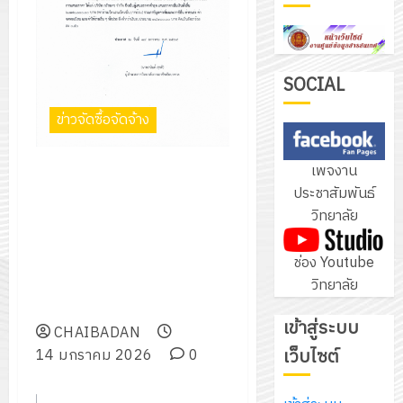
ฝึก
PLC
3
สำหรับ
เขียน
SOCIAL
โปรแกรม
โครงการ
ข่าวจัดซื้อจัดจ้าง
ให้
ฝึก
กับ
อบรม
เพจงาน
ประกาศวิทยาลัยการอาชีพ
แผนก
ลูก
4
ประชาสัมพันธ์
ชัยบาดาลเรื่อง ประกาศผู้ชนะการ
วิชา
เสือ
วิทยาลัย
เสนอราคา ประกวดราคาจ้าง
อิเล็กทรอ
จิต
ก่อสร้างปรับปรุงต่อเติมโดม
โดย
อาสา
โครงการ
อเนกประสงค์และอาคารประกอบ
ช่อง Youtube
ได้
พระราชท
สัมมนา
อื่น ด้วยวิธีประกวดราคา
วิทยาลัย
รับ
ใน
ระหว่าง
อิเล็กทรอนิกส์ (e-bidding)
การ
สถาน
ครู
เข้าสู่ระบบ
5
สนับสนุน
CHAIBADAN
ศึกษา
ที่
จาก
เว็บไซต์
14 มกราคม 2026
0
ประจำ
ปรึกษา
บริษัท
ปี
และ
เนรมิต
มิ