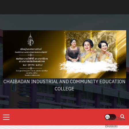
Skip
to
content
CHAIBADAN INDUSTRIAL AND COMMUNITY EDUCATION
COLLEGE
Primary
Light/Dark
Menu
Button