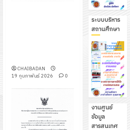
ประกาศวิทยาลัยการอาชีพ
ชัยบาดาล เรื่อง ประกาศผู้ชนะการ
ระบบบริหาร
เสนอราคา ประกวดราคาซื้อ
สถานศึกษา
ครุภัณฑ์ห้องปฏิบัติการพัฒนา
แอพพลิเคชั่นด้วย X code Swift
UI บนระบบ MacOS ด้วยวิธี
ประกวดราคาอิเล็กทรอนิกส์ (e-
bidding)
CHAIBADAN
19 กุมภาพันธ์ 2026
0
งานศูนย์
ข้อมูล
รับ
สารสนเทศ
ชุด