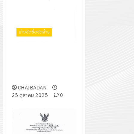
กรกฎาค
2026
ปี
2026
การ
0
ศึกษา
0
1
ข่าวจัดซื้อจัดจ้าง
/
2569
ประกาศ วิทยาลัยการอาชีพ
ชัยบาดาล เรื่อง เผยแพร่แผนการ
12
จัดซื้อจัดจ้าง ประจำปีงบประมาณ
กรกฎาค
พ.ศ. ๒๕๖๘ โครงการปรับปรุง
2026
ถนนและอาคารประกอบอื่นๆ
CHAIBADAN
0
25 ตุลาคม 2025
0