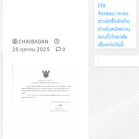
ส์
ชัยบาดาล เรื่อง เผยแพร่แผนการ
กรกฎาค
ให้
ITA
ด้วย
พ.ศ.
โครงการ
จำกัด
จัดซื้อจัดจ้าง ประจำปีงบประมาณ
2026
กับ
กิจกรรม วก.ชบ.
แผ่น
2570
จัด
พ.ศ. ๒๕๖๘ครุภัณฑ์ ห้อง ปฏิบัติ
นักเรียน
ข่าวจัดซื้อจัดจ้าง
พื้น
ทำ
การ พัฒนา แอพ พลิ เคชั่น ด้วย X
13
0
นักศึกษา
ข่าวรับสมัครงาน
ทาง
18
แผน
code Swift UI บนระบบ MacOS
กรกฎาค
2
ประจำ
รอบรั้ววิทยาลัย
เดิน
กรกฎาค
พัฒนากา
2026
CHAIBADAN
ปี
เรื่องเด่นวันนี้
แนว
2026
จัดการ
25 ตุลาคม 2025
0
การ
ใหม่
ศึกษา
รับ
0
ค้นหา
ศึกษา
เพียง
ของ
0
ชุด
1
แผ่น
สาน
ฝึก
/
ละ
ศึกษา
PLC
2569
3
30
ระยะ
สำหรับ
บาท
5
เขียน
12
เท่านั้น!
ปี
โปรแกรม
โครงการ
กรกฎาค
(พ.ศ.
ให้
ฝึก
2026
6
2570
กับ
อบรม
สิงหาคม
–
แผนก
ลูก
0
2026
4
พ.ศ.
วิชา
เสือ