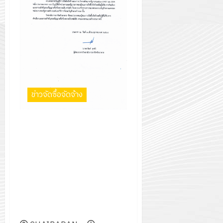
ข่าวจัดซื้อจัดจ้าง
ประกาศ วิทยาลัยการอาชีพ
ชัยบาดาล เรื่อง ประกาศผลผู้ชนะ
การจัดซื้อจัดจ้างหรือผู้ได้รับการ
คัดเลือก และสาระสำคัญของ
สัญญาหรือข้อตกลงเป็นหนังสือ
ประจำไตรมาสที่ ๔ เดือน
กรกฎาคม พ.ศ.๒๕๖๘ ถึง เดือน
กันยายน พ.ศ.๒๕๖๘