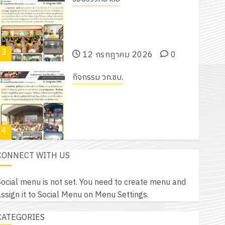
โครงการฝึกอบรมลูกเสือจิตอาสา
พระราชทานในสถานศึกษาประจำปีการ
ศึกษา 2569
3
12 กรกฎาคม 2026
0
กิจกรรม วก.ชบ.
โครงการสัมมนาระหว่างครูที่ปรึกษาและ
ผู้ปกครอง เพื่อสร้างภูมิคุ้มกันให้กับ
นักเรียน นักศึกษา ประจำปีการศึกษา 1
4
/ 2569
12 กรกฎาคม 2026
0
CONNECT WITH US
ข่าวรับสมัครงาน
ประกาศวิทยาลัยการอาชีพชัยบาดาล
ocial menu is not set. You need to create menu and
เรื่อง ผลการคัดเลือกบุคคลเพื่อเข้าบรรจุ
ssign it to Social Menu on Menu Settings.
เป็นลูกจ้างชั่วคราวรายเดือน ตำแหน่ง
5
ครูพิเศษ สาขาช่างอิเล็กทรอนิกส์
CATEGORIES
9 กรกฎาคม 2026
0