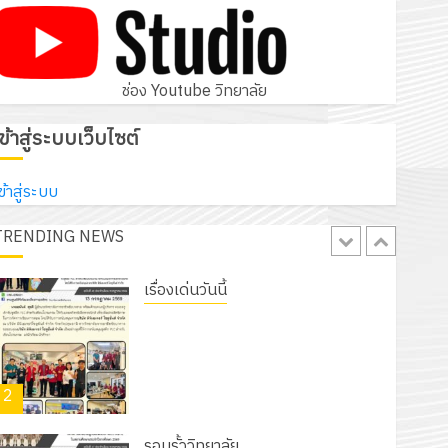
ประกาศวิทยาลัยการอาชีพชัยบาดาล
เรื่อง ผลการคัดเลือกบุคคลเพื่อเข้าบรรจุ
เป็นลูกจ้างชั่วคราวรายเดือน ตำแหน่ง
5
ครูพิเศษ สาขาช่างอิเล็กทรอนิกส์
ช่อง Youtube วิทยาลัย
9 กรกฎาคม 2026
0
รอบรั้ววิทยาลัย
เข้าสู่ระบบเว็บไซต์
โครงการจัดทำแผนพัฒนาการจัดการ
ศึกษาของสานศึกษา ระยะ 5 ปี (พ.ศ.
ข้าสู่ระบบ
2570 – พ.ศ. 2574) และโครงการ
TRENDING NEWS
1
ประชุมเชิงปฏิบัติการจัดทำแผนปฏิบัติ
ราชการ ประจำปีงบประมาณ พ.ศ.
2570
เรื่องเด่นวันนี้
18 กรกฎาคม 2026
0
รับชุดฝึก PLC สำหรับเขียนโปรแกรม ให้
กับแผนกวิชาอิเล็กทรอนิกส์ โดยได้รับ
การสนับสนุนจากบริษัท มินิเอเจอร์
2
โซลูชั่นส์ จำกัด
13 กรกฎาคม 2026
0
รอบรั้ววิทยาลัย