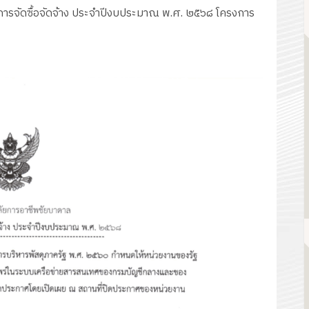
การจัดซื้อจัดจ้าง ประจำปีงบประมาณ พ.ศ. ๒๕๖๘ โครงการ