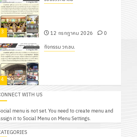
โครงการฝึกอบรมลูกเสือจิตอาสา
พระราชทานในสถานศึกษาประจำปีการ
ศึกษา 2569
3
12 กรกฎาคม 2026
0
กิจกรรม วก.ชบ.
โครงการสัมมนาระหว่างครูที่ปรึกษาและ
ผู้ปกครอง เพื่อสร้างภูมิคุ้มกันให้กับ
นักเรียน นักศึกษา ประจำปีการศึกษา 1
4
/ 2569
12 กรกฎาคม 2026
0
CONNECT WITH US
ข่าวรับสมัครงาน
ประกาศวิทยาลัยการอาชีพชัยบาดาล
ocial menu is not set. You need to create menu and
เรื่อง ผลการคัดเลือกบุคคลเพื่อเข้าบรรจุ
ssign it to Social Menu on Menu Settings.
เป็นลูกจ้างชั่วคราวรายเดือน ตำแหน่ง
5
ครูพิเศษ สาขาช่างอิเล็กทรอนิกส์
CATEGORIES
9 กรกฎาคม 2026
0