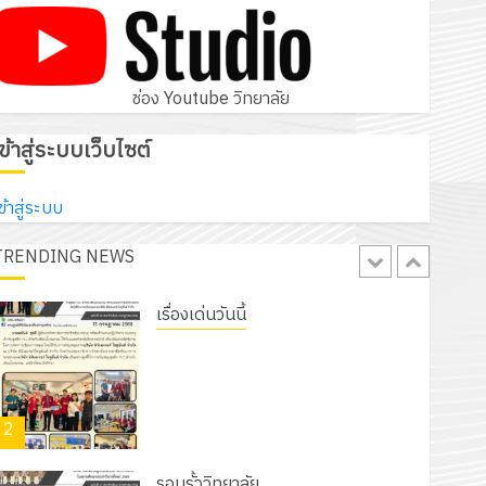
ประกาศวิทยาลัยการอาชีพชัยบาดาล
เรื่อง ผลการคัดเลือกบุคคลเพื่อเข้าบรรจุ
เป็นลูกจ้างชั่วคราวรายเดือน ตำแหน่ง
5
ครูพิเศษ สาขาช่างอิเล็กทรอนิกส์
ช่อง Youtube วิทยาลัย
9 กรกฎาคม 2026
0
รอบรั้ววิทยาลัย
เข้าสู่ระบบเว็บไซต์
โครงการจัดทำแผนพัฒนาการจัดการ
ศึกษาของสานศึกษา ระยะ 5 ปี (พ.ศ.
ข้าสู่ระบบ
2570 – พ.ศ. 2574) และโครงการ
TRENDING NEWS
1
ประชุมเชิงปฏิบัติการจัดทำแผนปฏิบัติ
ราชการ ประจำปีงบประมาณ พ.ศ.
2570
เรื่องเด่นวันนี้
18 กรกฎาคม 2026
0
รับชุดฝึก PLC สำหรับเขียนโปรแกรม ให้
กับแผนกวิชาอิเล็กทรอนิกส์ โดยได้รับ
การสนับสนุนจากบริษัท มินิเอเจอร์
2
โซลูชั่นส์ จำกัด
13 กรกฎาคม 2026
0
รอบรั้ววิทยาลัย