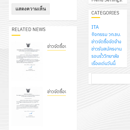
Menu Settings.
13
0
นักศึกษา
เลือก
18
แผน
กรกฎาค
1
ประจำ
บุคคล
CATEGORIES
กรกฎาค
พัฒนากา
2026
ปี
เพื่อ
2026
จัดการ
การ
เข้า
ITA
ศึกษา
RELATED NEWS
รับ
0
ศึกษา
บรรจุ
กิจกรรม วก.ชบ.
ของ
0
ชุด
1
เป็น
ข่าวจัดซื้อจัดจ้าง
สาน
ฝึก
/
ข่าวจัดซื้อจัดจ้าง
ลูกจ้าง
ข่าวรับสมัครงาน
ศึกษา
PLC
2569
2
ชั่วคราว
ประกาศ
รอบรั้ววิทยาลัย
ระยะ
สำหรับ
ราย
วิทยาลัย
เรื่องเด่นวันนี้
5
เขียน
12
เดือน
การอาชีพ
ปี
โปรแกรม
โครงการ
ค้นหา
กรกฎาค
ตำแหน่ง
ชัยบาดาล
(พ.ศ.
ให้
ฝึก
2026
ครู
เรื่อง
2570
กับ
อบรม
พิเศษ
ประกาศผู้
ข่าวจัดซื้อจัดจ้าง
–
แผนก
ลูก
0
สาขา
ชนะการ
3
พ.ศ.
ประกาศ
วิชา
เสือ
ช่าง
เสนอ
2574)
วิทยาลัย
อิเล็กทรอ
จิต
อิเล็กทรอ
ราคา
และ
การอาชีพ
โดย
อาสา
โครงการ
ประกวด
โครงการ
ชัยบาดาล
ได้
พระราชท
สัมมนา
ราคาซื้อ
9
ประชุม
เรื่อง