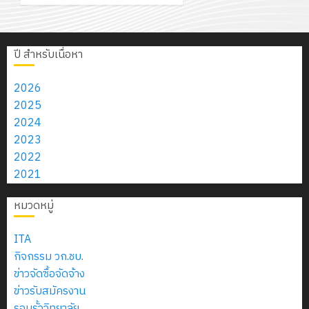
รับ
ใน
ระหว่าง
ครุภัณฑ์
กรกฎาค
เชิง
ประกาศผู้
การ
สถาน
ครู
ห้อง
2026
ปฏิบัติ
ชนะการ
4
สนับสนุน
ศึกษา
ที่
ปฏิบัติ
การ
เสนอ
ปี สำหรับเนื่อหา
จาก
ประจำ
ปรึกษา
การ
0
จัด
ราคา
บริษัท
ปี
และ
พัฒนา
ประกาศ
ทำ
ประกวด
2026
มิ
การ
ผู้
แอพพลิ
วิทยาลัย
แผน
ราคาจ้าง
2025
นิ
ศึกษา
ปกครอง
เคชั่นด้วย
การ
ปฏิบัติ
ก่อสร้าง
2024
เอ
2569
เพื่อ
X code
อาชีพ
ราชการ
ปรับปรุง
2023
เจอร์
5
สร้าง
Swift UI
ชัยบาดาล
ประจำ
ต่อเติม
2022
โซลูชั่น
12
ภูมิคุ้มกัน
บนระบบ
เรื่อง
ปีงบประ
โดม
2021
ส์
กรกฎาค
ให้
MacOS
ผล
พ.ศ.
อเนกประสงค์
จำกัด
2026
กับ
ด้วยวิธี
การ
หมวดหมู่
2570
และ
นักเรียน
ประกวด
คัด
อาคาร
13
0
นักศึกษา
ราคา
ITA
เลือก
ประกอบ
18
กรกฎาค
ประจำ
อิเล็กทรอนิกส์
กิจกรรม วก.ชบ.
บุคคล
อื่น ด้วย
กรกฎาค
2026
ปี
(e-
ข่าวจัดซื้อจัดจ้าง
เพื่อ
วิธี
2026
การ
bidding)
ข่าวรับสมัครงาน
เข้า
ประกวด
0
ศึกษา
รอบรั้ววิทยาลัย
บรรจุ