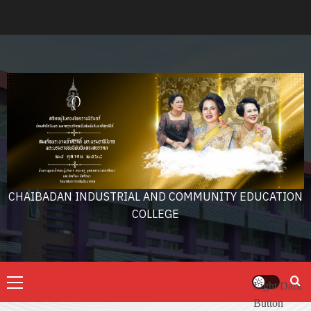
Skip
to
content
CHAIBADAN INDUSTRIAL AND COMMUNITY EDUCATION
COLLEGE
Primary
Light/Dark
Menu
Button