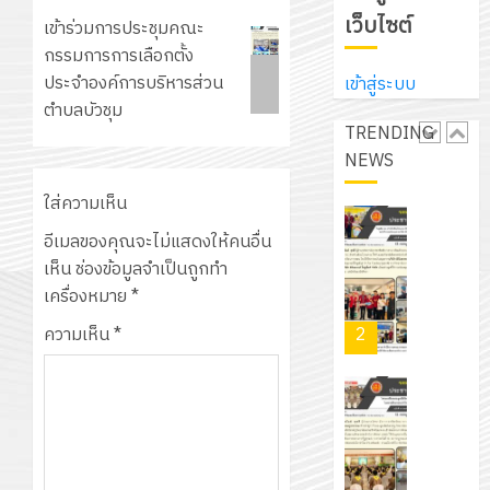
สร้าง
ชัยบาดาล
เว็บไซต์
12
Next
ภูมิคุ้มกัน
เข้าร่วมการประชุมคณะ
เรื่อง
กรกฎาค
post:
ให้
กรรมการการเลือกตั้ง
ผล
โครงการ
2026
กับ
ประจำองค์การบริหารส่วน
เข้าสู่ระบบ
การ
จัด
นักเรียน
ตำบลบัวชุม
คัด
ทำ
TRENDING
0
นักศึกษา
เลือก
แผน
NEWS
1
ประจำ
บุคคล
พัฒนากา
ปี
เพื่อ
ใส่ความเห็น
จัดการ
การ
เข้า
ศึกษา
รับ
อีเมลของคุณจะไม่แสดงให้คนอื่น
ศึกษา
บรรจุ
ของ
ชุด
เห็น
ช่องข้อมูลจำเป็นถูกทำ
1
เป็น
สาน
ฝึก
เครื่องหมาย
*
/
ลูกจ้าง
ศึกษา
PLC
2569
ความเห็น
*
2
ชั่วคราว
ระยะ
สำหรับ
ราย
5
เขียน
12
เดือน
ปี
โปรแกรม
โครงการ
กรกฎาค
ตำแหน่ง
(พ.ศ.
ให้
ฝึก
2026
ครู
2570
กับ
อบรม
พิเศษ
–
แผนก