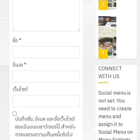
ลูก
0
สาขา
3
พ.ศ.
วิชา
เสือ
ช่าง
2574)
อิเล็กทรอ
จิต
อิเล็กทรอ
และ
โดย
อาสา
โครงการ
โครงการ
ได้
พระราชท
สัมมนา
9
ประชุม
รับ
ใน
ชื่อ
*
ระหว่าง
กรกฎาค
เชิง
การ
สถาน
ครู
2026
ปฏิบัติ
4
สนับสนุน
ศึกษา
ที่
การ
จาก
ประจำ
ปรึกษา
อีเมล
*
0
จัด
CONNECT
บริษัท
ปี
และ
ประกาศ
ทำ
WITH US
มิ
การ
ผู้
วิทยาลัย
แผน
นิ
ศึกษา
ปกครอง
เว็บไซต์
การ
ปฏิบัติ
เอ
Social menu is
2569
เพื่อ
อาชีพ
ราชการ
เจอร์
not set. You
5
สร้าง
ชัยบาดาล
ประจำ
โซลูชั่น
need to create
12
ภูมิคุ้มกัน
เรื่อง
ปีงบประ
ส์
menu and
บันทึกชื่อ, อีเมล และชื่อเว็บไซต์
กรกฎาค
ให้
ผล
พ.ศ.
โครงการ
จำกัด
assign it to
ของฉันบนเบราว์เซอร์นี้ สำหรับ
2026
กับ
การ
2570
จัด
Social Menu on
การแสดงความเห็นครั้งถัดไป
นักเรียน
คัด
ทำ