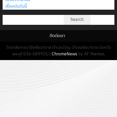
ราคา
0
1
เรื่องเด่นวันนี้
เป็น
19
อิเล็กทรอนิกส์
/
ลูกจ้าง
กุมภาพันธ์
(e-
2569
ค้นหา
ชั่วคราว
2026
Search
bidding)
ราย
0
12
เดือน
14
ติดต่อเรา
กรกฎาค
ตำแหน่ง
มกราคม
2026
ครู
2026
วิทยาลัยการอาชีพชียบาดาล ตำบลบัวชุม อำเภอชัยบาดาล จังหวัด
พิเศษ
0
ลพบุรี 036-689921
|
ChromeNews
by AF themes.
0
สาขา
ช่าง
อิเล็กทรอ
9
กรกฎาค
2026
0