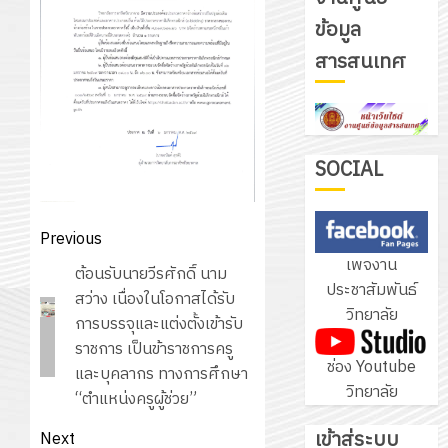
ข้อมูล
โครงการ
สารสนเทศ
ฝึก
อบรม
ลูก
3
เสือ
จิต
SOCIAL
อาสา
โครงการ
พระราชท
สัมมนา
Post
Previous
ใน
ระหว่าง
navigation
เพจงาน
สถาน
Previous
ครู
ต้อนรับนายวีรศักดิ์ นาม
4
ประชาสัมพันธ์
ศึกษา
post:
ที่
สว่าง เนื่องในโอกาสได้รับ
วิทยาลัย
ประจำ
ปรึกษา
การบรรจุและแต่งตั้งเข้ารับ
ปี
และ
ราชการ เป็นข้าราชการครู
ประกาศ
ช่อง Youtube
การ
ผู้
และบุคลากร ทางการศึกษา
วิทยาลัย
วิทยาลัย
ศึกษา
ปกครอง
“ตำแหน่งครูผู้ช่วย”
การ
2569
เพื่อ
อาชีพ
เข้าสู่ระบบ
Next
5