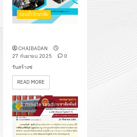
กรกฎาค
2026
ปี
2026
รอบรั้ววิทยาลัย
การ
0
ศึกษา
0
1
ธุรกิจ C.I.C. เซอร์วิส สร้างซ่อม
/
อุปกรณ์การเกษตร
2569
CHAIBADAN
27 กันยายน 2025
0
12
รับสร้างซ่
กรกฎาค
2026
READ MORE
0
1 minute read