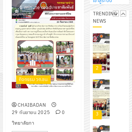
การ
เข้าสู่ระบบ
ผู้
สวน
นิ
ศึกษา
1 minute read
ปกครอง
สวย
เอ
TRENDING
2569
เพื่อ
สไตล์
เจอร์
NEWS
1
สร้าง
รักษ์
โซลูชั่น
12
ภูมิคุ้มกัน
โลก!
ส์
กรกฎาค
ให้
ด้วย
โครงการ
จำกัด
2026
กับ
แผ่น
จัด
นักเรียน
พื้น
ทำ
13
0
นักศึกษา
ทาง
แผน
กรกฎาค
2
ประจำ
เดิน
พัฒนากา
2026
ปี
แนว
จัดการ
กิจกรรม วก.ชบ.
การ
ใหม่
ศึกษา
รับ
0
ศึกษา
เพียง
ของ
ชุด
พิธีวันพระราชทานธงชาติไทย
1
แผ่น
สาน
ฝึก
/
CHAIBADAN
ละ
ศึกษา
PLC
2569
29 กันยายน 2025
0
3
30
ระยะ
สำหรับ
บาท
5
วิทยาลัยกา
เขียน
12
เท่านั้น!
ปี