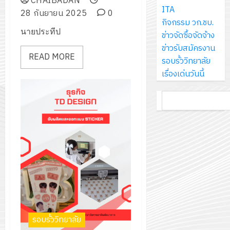
CHAIBADAN
ส์
กรกฎาค
ให้
ITA
ด้วย
พ.ศ.
28 กันยายน 2025
0
โครงการ
จำกัด
2026
กับ
กิจกรรม วก.ชบ.
แผ่น
2570
จัด
นายประทีป
นักเรียน
ข่าวจัดซื้อจัดจ้าง
พื้น
ทำ
13
0
นักศึกษา
ข่าวรับสมัครงาน
ทาง
18
แผน
กรกฎาค
READ MORE
2
ประจำ
รอบรั้ววิทยาลัย
เดิน
กรกฎาค
พัฒนากา
2026
ปี
เรื่องเด่นวันนี้
แนว
2026
จัดการ
การ
ใหม่
ศึกษา
รับ
0
ค้นหา
ศึกษา
เพียง
ของ
0
ชุด
1
แผ่น
สาน
ฝึก
/
ละ
ศึกษา
PLC
2569
3
30
ระยะ
สำหรับ
บาท
5
เขียน
12
เท่านั้น!
ปี
โปรแกรม
โครงการ
กรกฎาค
(พ.ศ.
ให้
ฝึก
2026
6
2570
กับ
อบรม
สิงหาคม
–
แผนก
ลูก
0
2026
4
พ.ศ.
รอบรั้ววิทยาลัย
วิชา
เสือ