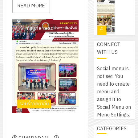
โปรแกรม
โครงการ
กรกฎาค
READ MORE
(พ.ศ.
ให้
ฝึก
2026
6
2570
กับ
อบรม
สิงหาคม
–
แผนก
ลูก
0
1 minute read
2026
4
พ.ศ.
วิชา
เสือ
2574)
อิเล็กทรอ
จิต
0
CONNECT
และ
โดย
อาสา
โครงการ
WITH US
โครงการ
ได้
พระราชท
สัมมนา
ประชุม
รับ
ใน
ระหว่าง
เชิง
Social menu is
การ
สถาน
ครู
ปฏิบัติ
not set. You
5
สนับสนุน
ศึกษา
ที่
การ
need to create
จาก
ประจำ
ปรึกษา
จัด
menu and
บริษัท
ปี
และ
เนรมิต
ทำ
assign it to
มิ
การ
รอบรั้ววิทยาลัย
ผู้
สวน
แผน
Social Menu on
นิ
ศึกษา
ปกครอง
สวย
ปฏิบัติ
Menu Settings.
เอ
2569
เพื่อ
โครงการฝึกอบรมเชิงปฏิบัติการ
สไตล์
ราชการ
เจอร์
1
สร้าง
CATEGORIES
ช่างตรวจสอบยานยนต์ไฮบริดฯ
รักษ์
ประจำ
โซลูชั่น
12
ภูมิคุ้มกัน
โลก!
ปีงบประ