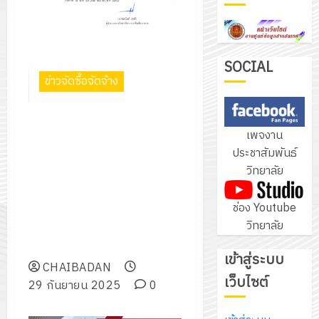
ฝึก
PLC
3
สำหรับ
เขียน
SOCIAL
ข่าวจัดซื้อจัดจ้าง
โปรแกรม
โครงการ
ให้
ฝึก
กับ
ประกาศวิทยาลัยการอาชีพ
อบรม
เพจงาน
แผนก
ชัยบาดาล เรื่อง ประกาศผู้ชนะการ
ลูก
4
ประชาสัมพันธ์
วิชา
เสนอราคา ประกวดราคาซื้อ
เสือ
วิทยาลัย
อิเล็กทรอ
ครุภัณฑ์ห้องปฏิบัติการพัฒนา
จิต
โดย
แอพพลิเคชั่นด้วย X code Swift
อาสา
โครงการ
ช่อง Youtube
ได้
UI บนระบบ MasOS ด้วยวิธี
พระราชท
สัมมนา
วิทยาลัย
รับ
ประกวดราคาอิเล็กทรอนิกส์ (e-
ใน
ระหว่าง
การ
bidding)
สถาน
ครู
เข้าสู่ระบบ
5
สนับสนุน
ศึกษา
CHAIBADAN
ที่
จาก
เว็บไซต์
ประจำ
29 กันยายน 2025
0
ปรึกษา
บริษัท
ปี
และ
เนรมิต
มิ