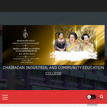
Skip
to
content
CHAIBADAN INDUSTRIAL AND COMMUNITY EDUCATION
COLLEGE
Primary
Light/Dark
Menu
Button