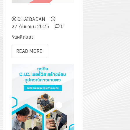
2574)
อิเล็กทรอ
จิต
0
และ
โดย
ธุรกิจ TD Design
อาสา
โครงการ
โครงการ
ได้
พระราชท
CHAIBADAN
สัมมนา
ประชุม
รับ
ใน
27 กันยายน 2025
0
ระหว่าง
เชิง
การ
สถาน
ครู
รับผลิตและ
ปฏิบัติ
5
สนับสนุน
ศึกษา
ที่
การ
จาก
ประจำ
ปรึกษา
READ MORE
จัด
บริษัท
ปี
และ
ทำ
มิ
การ
ผู้
แผน
นิ
ศึกษา
ปกครอง
ปฏิบัติ
เอ
2569
เพื่อ
ราชการ
เจอร์
สร้าง
ประจำ
โซลูชั่น
12
ภูมิคุ้มกัน
ปีงบประ
ส์
กรกฎาค
ให้
พ.ศ.
จำกัด
2026
กับ
2570
นักเรียน
13
0
นักศึกษา
18
กรกฎาค
ประจำ