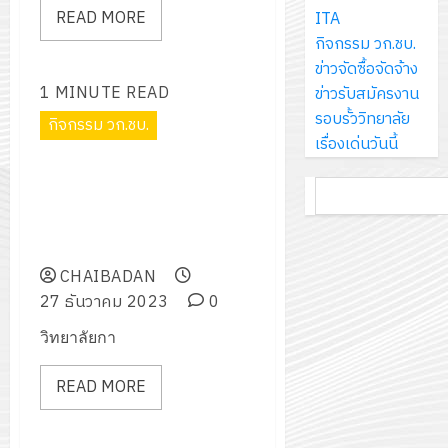
ส์
กรกฎาค
ให้
READ MORE
ITA
ด้วย
พ.ศ.
โครงการ
จำกัด
2026
กับ
กิจกรรม วก.ชบ.
แผ่น
2570
จัด
นักเรียน
ข่าวจัดซื้อจัดจ้าง
พื้น
ทำ
13
0
นักศึกษา
1 MINUTE READ
ข่าวรับสมัครงาน
ทาง
18
แผน
กรกฎาค
2
ประจำ
รอบรั้ววิทยาลัย
เดิน
กิจกรรม วก.ชบ.
กรกฎาค
พัฒนากา
2026
ปี
เรื่องเด่นวันนี้
แนว
2026
จัดการ
การ
ใหม่
โครงการส่งเสริมวัฒนธรรม
ศึกษา
รับ
0
ค้นหา
ศึกษา
เพียง
ประเพณีวันขึ้นปีใหม่ตักบาตร
ของ
0
ชุด
1
แผ่น
ข้าวสารอาหารแห้งและวันสถาปนา
สาน
ฝึก
/
ละ
วิทยาลัยการอาชีพชัยบาดาล
ศึกษา
PLC
2569
3
30
ระยะ
CHAIBADAN
สำหรับ
บาท
5
27 ธันวาคม 2023
0
เขียน
12
เท่านั้น!
ปี
โปรแกรม
โครงการ
วิทยาลัยกา
กรกฎาค
(พ.ศ.
ให้
ฝึก
2026
6
2570
กับ
READ MORE
อบรม
สิงหาคม
–
แผนก
ลูก
0
2026
4
พ.ศ.
วิชา
เสือ