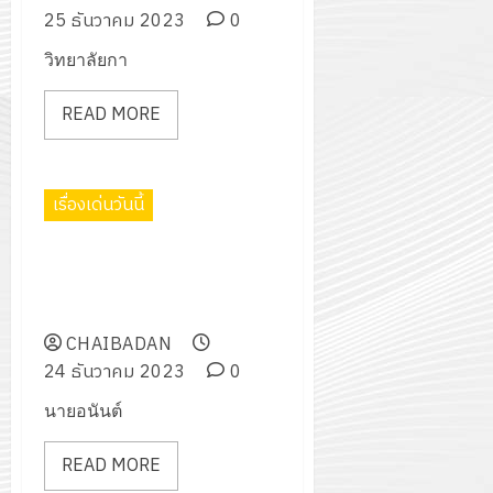
กรกฎาค
2026
25 ธันวาคม 2023
0
ปี
2026
การ
วิทยาลัยกา
0
ศึกษา
0
1
READ MORE
/
2569
เรื่องเด่นวันนี้
12
กรกฎาค
โครงการแข่งขันกีฬาต้านยาเสพ
2026
ติด “อบต.บัวชุมคัพ” ประจำ
ปีงบประมาณ พ.ศ.2567
0
CHAIBADAN
24 ธันวาคม 2023
0
นายอนันต์
READ MORE