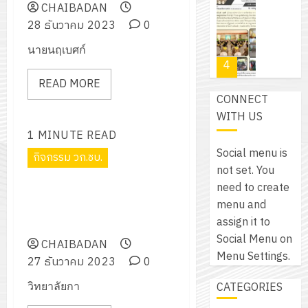
โปรแกรม
โครงการ
CHAIBADAN
กรกฎาค
(พ.ศ.
ให้
ฝึก
28 ธันวาคม 2023
0
2026
6
2570
กับ
อบรม
สิงหาคม
–
นายนฤเบศก์
แผนก
ลูก
0
2026
4
พ.ศ.
วิชา
เสือ
2574)
READ MORE
อิเล็กทรอ
จิต
0
CONNECT
และ
โดย
อาสา
โครงการ
WITH US
โครงการ
ได้
พระราชท
สัมมนา
ประชุม
1 MINUTE READ
รับ
ใน
ระหว่าง
เชิง
Social menu is
การ
กิจกรรม วก.ชบ.
สถาน
ครู
ปฏิบัติ
not set. You
5
สนับสนุน
ศึกษา
ที่
การ
need to create
จาก
โครงการกิจกรรมส่งเสริมทักษะ
ประจำ
ปรึกษา
จัด
menu and
บริษัท
ภาษาอังกฤษ (คริสต์มาส) ประจำ
ปี
และ
เนรมิต
ทำ
assign it to
มิ
ปีการศึกษา 2566
การ
ผู้
สวน
แผน
Social Menu on
นิ
CHAIBADAN
ศึกษา
ปกครอง
สวย
ปฏิบัติ
Menu Settings.
เอ
27 ธันวาคม 2023
0
2569
เพื่อ
สไตล์
ราชการ
เจอร์
1
สร้าง
CATEGORIES
วิทยาลัยกา
รักษ์
ประจำ
โซลูชั่น
12
ภูมิคุ้มกัน
โลก!
ปีงบประ