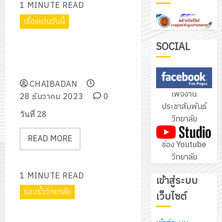
1 MINUTE READ
ฝึก
PLC
เรื่องเด่นวันนี้
3
สำหรับ
พิธีเปิดศูนย์อาชีวะอาสา ร่วมด้วย
เขียน
SOCIAL
ช่วยประชาชน (Fix it Center)
โปรแกรม
โครงการ
เทศกาลปีใหม่ 2567
ให้
ฝึก
กับ
CHAIBADAN
อบรม
เพจงาน
แผนก
28 ธันวาคม 2023
0
ลูก
4
ประชาสัมพันธ์
วิชา
เสือ
วันที่ 28
วิทยาลัย
อิเล็กทรอ
จิต
โดย
อาสา
โครงการ
READ MORE
ช่อง Youtube
ได้
พระราชท
สัมมนา
วิทยาลัย
รับ
ใน
ระหว่าง
การ
สถาน
ครู
1 MINUTE READ
เข้าสู่ระบบ
5
สนับสนุน
ศึกษา
ที่
รอบรั้ววิทยาลัย
จาก
เว็บไซต์
ประจำ
ปรึกษา
บริษัท
ปี
และ
เข้าร่วมเป็นคณะกรรมการดำเนิน
เนรมิต
มิ