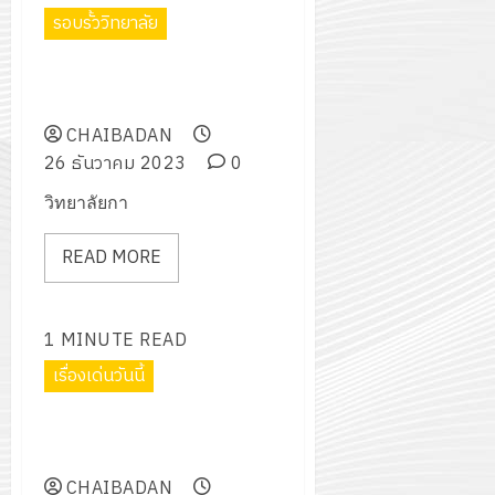
2574)
อิเล็กทรอ
จิต
รอบรั้ววิทยาลัย
0
และ
โดย
อาสา
โครงการ
โครงการ
ได้
พระราชท
อบรมให้ความรู้เกี่ยวกับการดูแล
สัมมนา
ประชุม
รับ
ใน
และตรวจเช็ครถยนต์เบื้องต้น
ระหว่าง
เชิง
การ
สถาน
ครู
CHAIBADAN
ปฏิบัติ
5
สนับสนุน
ศึกษา
ที่
26 ธันวาคม 2023
0
การ
จาก
ประจำ
ปรึกษา
จัด
บริษัท
วิทยาลัยกา
ปี
และ
ทำ
มิ
การ
ผู้
แผน
READ MORE
นิ
ศึกษา
ปกครอง
ปฏิบัติ
เอ
2569
เพื่อ
ราชการ
เจอร์
สร้าง
ประจำ
1 MINUTE READ
โซลูชั่น
12
ภูมิคุ้มกัน
ปีงบประ
ส์
เรื่องเด่นวันนี้
กรกฎาค
ให้
พ.ศ.
จำกัด
2026
กับ
2570
โครงการ “Plus 1 เพิ่มจำนวนครั้ง
นักเรียน
เพิ่มโลหิต เพิ่มชีวิต”
13
0
นักศึกษา
18
กรกฎาค
CHAIBADAN
ประจำ