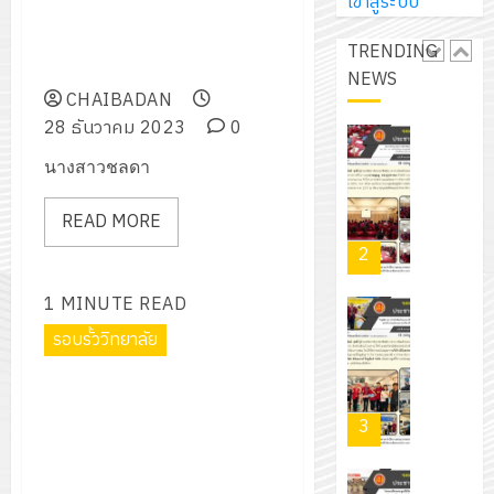
การ
เข้าสู่ระบบ
ผู้
งานจัดพิธีเปิดกิจกรรมอาชีวะ
สวน
นิ
ศึกษา
ปกครอง
อาสา ร่วมด้วยช่วยประชาชน (Fix
สวย
เอ
TRENDING
2569
เพื่อ
it Center) เทศกาลปีใหม่ 2567
สไตล์
เจอร์
NEWS
1
สร้าง
รักษ์
CHAIBADAN
โซลูชั่น
12
ภูมิคุ้มกัน
โลก!
28 ธันวาคม 2023
0
ส์
กรกฎาค
ให้
ด้วย
โครงการ
จำกัด
นางสาวชลดา
2026
กับ
แผ่น
จัด
นักเรียน
พื้น
ทำ
13
READ MORE
0
นักศึกษา
ทาง
แผน
กรกฎาค
2
ประจำ
เดิน
พัฒนากา
2026
ปี
แนว
จัดการ
1 MINUTE READ
การ
ใหม่
ศึกษา
รับ
0
ศึกษา
รอบรั้ววิทยาลัย
เพียง
ของ
ชุด
1
แผ่น
สาน
ฝึก
ร่วมงานเทศกาลของขวัญปีใหม่
/
ละ
ศึกษา
PLC
2024 สู่ผลงานกระทรวง
2569
3
30
ระยะ
สำหรับ
ศึกษาธิการ “Edu Soft Power
บาท
5
เขียน
Festival 2024“
12
เท่านั้น!
ปี