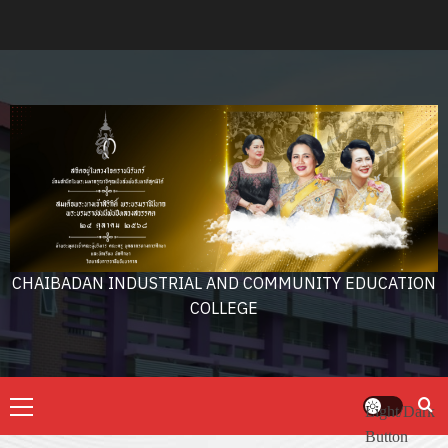
Skip
to
content
CHAIBADAN INDUSTRIAL AND COMMUNITY EDUCATION
COLLEGE
Primary
Light/Dark
Menu
Button