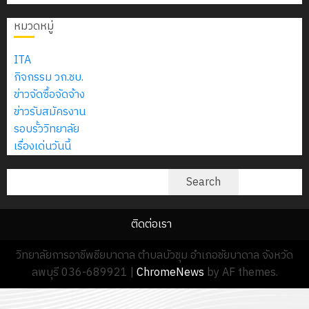
2574)
อิเล็กทรอ
จิต
0
และ
โดย
หมวดหมู่
อาสา
โครงการ
โครงการ
ได้
พระราชท
สัมมนา
ประชุม
รับ
ITA
ใน
ระหว่าง
เชิง
การ
กิจกรรม วก.ชบ.
สถาน
ครู
ปฏิบัติ
5
สนับสนุน
ข่าวจัดซื้อจัดจ้าง
ศึกษา
ที่
การ
จาก
ข่าวรับสมัครงาน
ประจำ
ปรึกษา
จัด
บริษัท
รอบรั้ววิทยาลัย
ปี
และ
ทำ
มิ
เรื่องเด่นวันนี้
การ
ผู้
แผน
นิ
ศึกษา
ปกครอง
ปฏิบัติ
ค้นหา
เอ
Search
2569
เพื่อ
ราชการ
เจอร์
สร้าง
ประจำ
โซลูชั่น
12
ภูมิคุ้มกัน
ติดต่อเรา
ปีงบประ
ส์
กรกฎาค
ให้
พ.ศ.
จำกัด
วิทยาลัยการอาชีพชียบาดาล ตำบลบัวชุม อำเภอชัยบาดาล จังหวัด
2026
กับ
2570
ลพบุรี 036-689921
|
ChromeNews
by AF themes.
นักเรียน
13
0
นักศึกษา
18
กรกฎาค
ประจำ