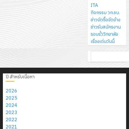
ส์
กรกฎาค
ให้
ITA
ด้วย
พ.ศ.
โครงการ
จำกัด
2026
กับ
กิจกรรม วก.ชบ.
แผ่น
2570
จัด
นักเรียน
ข่าวจัดซื้อจัดจ้าง
พื้น
ทำ
13
0
นักศึกษา
ข่าวรับสมัครงาน
ทาง
18
แผน
กรกฎาค
2
ประจำ
รอบรั้ววิทยาลัย
เดิน
กรกฎาค
พัฒนากา
2026
ปี
เรื่องเด่นวันนี้
แนว
2026
จัดการ
การ
ใหม่
ศึกษา
รับ
0
ค้นหา
ศึกษา
เพียง
ของ
0
ชุด
1
แผ่น
สาน
ฝึก
/
ละ
ศึกษา
PLC
2569
ปี สำหรับเนื่อหา
3
30
ระยะ
สำหรับ
บาท
5
เขียน
2026
12
เท่านั้น!
ปี
โปรแกรม
โครงการ
2025
กรกฎาค
(พ.ศ.
ให้
ฝึก
2024
2026
6
2570
กับ
อบรม
2023
สิงหาคม
–
แผนก
ลูก
2022
0
2026
4
พ.ศ.
วิชา
เสือ
2021