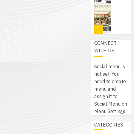
โปรแกรม
โครงการ
กรกฎาค
(พ.ศ.
ให้
ฝึก
2026
6
2570
กับ
อบรม
สิงหาคม
–
แผนก
ลูก
0
2026
4
พ.ศ.
วิชา
เสือ
2574)
อิเล็กทรอ
จิต
0
CONNECT
และ
โดย
อาสา
โครงการ
WITH US
โครงการ
ได้
พระราชท
สัมมนา
ประชุม
รับ
ใน
ระหว่าง
เชิง
Social menu is
การ
สถาน
ครู
ปฏิบัติ
not set. You
5
สนับสนุน
ศึกษา
ที่
การ
need to create
จาก
ประจำ
ปรึกษา
จัด
menu and
บริษัท
ปี
และ
เนรมิต
ทำ
assign it to
มิ
การ
ผู้
สวน
แผน
Social Menu on
นิ
ศึกษา
ปกครอง
สวย
ปฏิบัติ
Menu Settings.
เอ
2569
เพื่อ
สไตล์
ราชการ
เจอร์
1
สร้าง
CATEGORIES
รักษ์
ประจำ
โซลูชั่น
12
ภูมิคุ้มกัน
โลก!
ปีงบประ