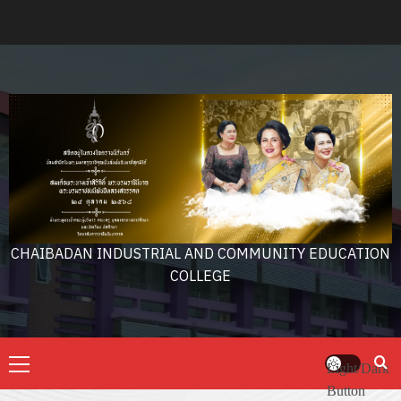
Skip
to
content
CHAIBADAN INDUSTRIAL AND COMMUNITY EDUCATION
COLLEGE
Primary
Light/Dark
Menu
Button