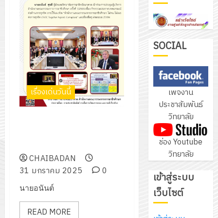
ฝึก
PLC
3
สำหรับ
เขียน
SOCIAL
โปรแกรม
โครงการ
ให้
ฝึก
กับ
อบรม
เรื่องเด่นวันนี้
เพจงาน
แผนก
ลูก
4
ประชาสัมพันธ์
วิชา
เสือ
วิทยาลัย
อิเล็กทรอ
เข้าร่วมการประชุมผู้บริหารสํา
จิต
โดย
นักงานคณะกรรมการการ
อาสา
โครงการ
ช่อง Youtube
ได้
อาชีวศึกษา ครั้งที่ 1/2568
พระราชท
สัมมนา
วิทยาลัย
รับ
ใน
CHAIBADAN
ระหว่าง
การ
สถาน
31 มกราคม 2025
0
ครู
เข้าสู่ระบบ
5
สนับสนุน
ศึกษา
ที่
นายอนันต์
จาก
เว็บไซต์
ประจำ
ปรึกษา
บริษัท
ปี
และ
เนรมิต
READ MORE
มิ