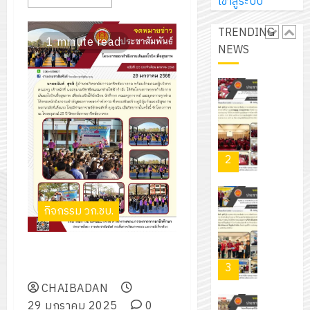
การ
เข้าสู่ระบบ
ผู้
สวน
นิ
ศึกษา
ปกครอง
สวย
เอ
TRENDING
2569
เพื่อ
1 minute read
สไตล์
เจอร์
NEWS
1
สร้าง
รักษ์
โซลูชั่น
12
ภูมิคุ้มกัน
โลก!
ส์
กรกฎาค
ให้
ด้วย
โครงการ
จำกัด
2026
กับ
แผ่น
จัด
นักเรียน
พื้น
ทำ
13
0
นักศึกษา
ทาง
แผน
กรกฎาค
2
ประจำ
เดิน
พัฒนากา
2026
ปี
แนว
จัดการ
การ
ใหม่
ศึกษา
รับ
0
กิจกรรม วก.ชบ.
ศึกษา
เพียง
ของ
ชุด
1
แผ่น
สาน
ฝึก
/
ละ
โครงการออกกำลังกายเต้น
ศึกษา
PLC
2569
3
30
แอโรบิคเพื่อสุขภาพ
ระยะ
สำหรับ
บาท
CHAIBADAN
5
เขียน
12
เท่านั้น!
29 มกราคม 2025
0
ปี