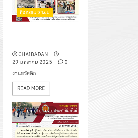
2574)
อิเล็กทรอ
จิต
0
และ
โดย
กิจกรรม วก.ชบ.
อาสา
โครงการ
โครงการ
ได้
พระราชท
สัมมนา
ประชุม
รับ
ใน
โครงการตรวจสุขภาพบุคลากร
ระหว่าง
เชิง
การ
สถาน
และนักเรียน นักศึกษา ในวันที่ 29
ครู
ปฏิบัติ
5
สนับสนุน
ศึกษา
มกราคม 2568
ที่
การ
จาก
ประจำ
ปรึกษา
CHAIBADAN
จัด
บริษัท
ปี
และ
29 มกราคม 2025
0
ทำ
มิ
การ
ผู้
แผน
นิ
งานสวัสดิก
ศึกษา
ปกครอง
ปฏิบัติ
เอ
2569
เพื่อ
ราชการ
เจอร์
READ MORE
สร้าง
ประจำ
โซลูชั่น
12
ภูมิคุ้มกัน
ปีงบประ
ส์
กรกฎาค
ให้
พ.ศ.
1 minute read
จำกัด
2026
กับ
2570
นักเรียน
13
0
นักศึกษา
18
กรกฎาค
ประจำ