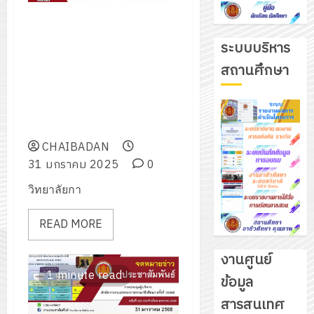
มอบเงินรางวัลคนเก่งแก่นางสาว
ชรินรัตน์ ทันไธสง เข้าร่วมการ
ระบบบริหาร
ประกวดร้องเพลงสากล หญิง ได้
สถานศึกษา
รับ รางวัลชนะเลิศ ในการแข่งขัน
ทักษะวิชาชีพและทักษะพื้นฐาน
ระดับภาค ภาคกลาง ปีการศึกษา
2567
CHAIBADAN
31 มกราคม 2025
0
วิทยาลัยกา
READ MORE
งานศูนย์
1 minute read
ข้อมูล
รับ
สารสนเทศ
ชุด