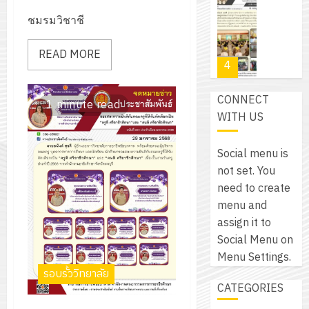
โปรแกรม
โครงการ
กรกฎาค
(พ.ศ.
ให้
ชมรมวิชาชี
ฝึก
2026
6
2570
กับ
อบรม
สิงหาคม
–
แผนก
READ MORE
ลูก
0
2026
4
พ.ศ.
วิชา
เสือ
2574)
อิเล็กทรอ
จิต
0
CONNECT
และ
โดย
1 minute read
อาสา
โครงการ
WITH US
โครงการ
ได้
พระราชท
สัมมนา
ประชุม
รับ
ใน
ระหว่าง
เชิง
Social menu is
การ
สถาน
ครู
ปฏิบัติ
not set. You
5
สนับสนุน
ศึกษา
ที่
การ
need to create
จาก
ประจำ
ปรึกษา
จัด
menu and
บริษัท
ปี
และ
เนรมิต
ทำ
assign it to
มิ
การ
ผู้
สวน
แผน
Social Menu on
นิ
ศึกษา
ปกครอง
สวย
ปฏิบัติ
Menu Settings.
เอ
2569
เพื่อ
สไตล์
ราชการ
รอบรั้ววิทยาลัย
เจอร์
1
สร้าง
CATEGORIES
รักษ์
ประจำ
โซลูชั่น
12
ภูมิคุ้มกัน
โลก!
ปีงบประ