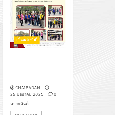
กรกฎาค
2026
ปี
2026
การ
0
ศึกษา
0
1
/
2569
เรื่องเด่นวันนี้
12
ให้การต้อนรับว่าที่ ร.ต.ทรงพล
กรกฎาค
แป้นแก้ว รองผู้ว่าราชการจังหวัด
2026
ลพบุรี พร้อมคณะหน่วยงาน
ราชการ เข้าตรวจเยี่ยมและให้คำ
0
แนะนำในการแก้ปัญหาเบื้องต้น
CHAIBADAN
26 มกราคม 2025
0
นายอนันต์