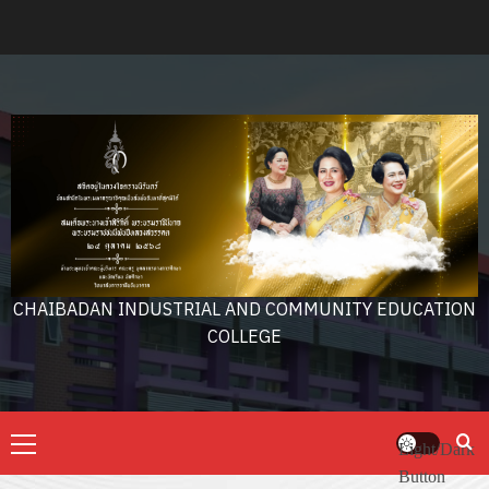
Skip
to
content
CHAIBADAN INDUSTRIAL AND COMMUNITY EDUCATION
COLLEGE
Primary
Light/Dark
Menu
Button