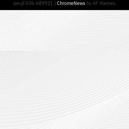
ลพบุรี 036-689921
|
ChromeNews
by AF themes.