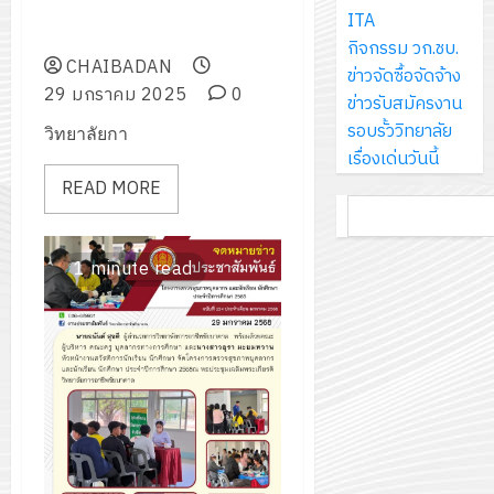
ส์
ครูดี ศรีอาชีวศึกษา” เนื่องในงาน
กรกฎาค
ให้
ITA
ด้วย
พ.ศ.
โครงการ
จำกัด
วันครู ประจำปี 2568
2026
กับ
กิจกรรม วก.ชบ.
แผ่น
2570
จัด
CHAIBADAN
นักเรียน
ข่าวจัดซื้อจัดจ้าง
พื้น
ทำ
13
29 มกราคม 2025
0
0
นักศึกษา
ข่าวรับสมัครงาน
ทาง
18
แผน
กรกฎาค
2
ประจำ
รอบรั้ววิทยาลัย
เดิน
วิทยาลัยกา
กรกฎาค
พัฒนากา
2026
ปี
เรื่องเด่นวันนี้
แนว
2026
จัดการ
การ
READ MORE
ใหม่
ศึกษา
รับ
0
ค้นหา
ศึกษา
เพียง
ของ
0
ชุด
1
แผ่น
สาน
ฝึก
/
1 minute read
ละ
ศึกษา
PLC
2569
3
30
ระยะ
สำหรับ
บาท
5
เขียน
12
เท่านั้น!
ปี
โปรแกรม
โครงการ
กรกฎาค
(พ.ศ.
ให้
ฝึก
2026
6
2570
กับ
อบรม
สิงหาคม
–
แผนก
ลูก
0
2026
4
พ.ศ.
วิชา
เสือ