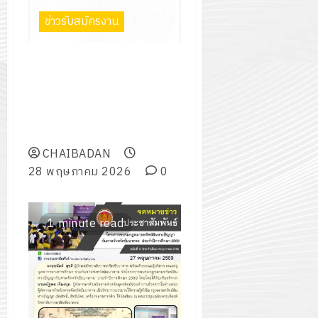
กรกฎาค
2026
ปี
ข่าวรับสมัครงาน
2026
การ
0
ศึกษา
0
ประกาศวิทยาลัยการอาชีพ
1
ชัยบาดาล เรื่อง ผลการคัดเลือก
/
บุคคลเพื่อเข้าบรรจุเป็นลูกจ้าง
2569
ชั่วคราวรายเดือนตำแหน่ง เจ้า
หน้าที่
12
CHAIBADAN
กรกฎาค
28 พฤษภาคม 2026
0
2026
0
1 minute read