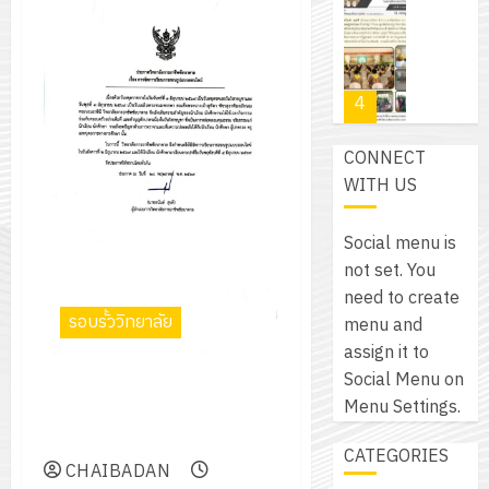
โปรแกรม
โครงการ
กรกฎาค
(พ.ศ.
ให้
ฝึก
2026
6
2570
กับ
อบรม
สิงหาคม
–
แผนก
ลูก
0
2026
4
พ.ศ.
วิชา
เสือ
2574)
อิเล็กทรอ
จิต
0
CONNECT
และ
โดย
อาสา
โครงการ
WITH US
โครงการ
ได้
พระราชท
สัมมนา
ประชุม
รับ
ใน
ระหว่าง
เชิง
Social menu is
การ
สถาน
ครู
ปฏิบัติ
not set. You
5
สนับสนุน
ศึกษา
ที่
การ
need to create
จาก
ประจำ
ปรึกษา
รอบรั้ววิทยาลัย
จัด
menu and
บริษัท
ปี
และ
เนรมิต
ทำ
assign it to
มิ
การ
ผู้
สวน
แผน
Social Menu on
นิ
ประกาศวิทยาลัยการอาชีพ
ศึกษา
ปกครอง
สวย
ปฏิบัติ
Menu Settings.
เอ
ชัยบาดาลเรื่อง การจัดการเรียน
2569
เพื่อ
สไตล์
ราชการ
เจอร์
การสอนรูปแบบออนไลน์
1
สร้าง
CATEGORIES
รักษ์
ประจำ
โซลูชั่น
CHAIBADAN
12
ภูมิคุ้มกัน
โลก!
ปีงบประ