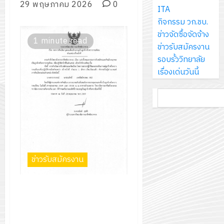
ส์
29 พฤษภาคม 2026
0
กรกฎาค
ให้
ITA
ด้วย
พ.ศ.
โครงการ
จำกัด
2026
กับ
กิจกรรม วก.ชบ.
แผ่น
2570
จัด
นักเรียน
ข่าวจัดซื้อจัดจ้าง
พื้น
ทำ
1 minute read
13
0
นักศึกษา
ข่าวรับสมัครงาน
ทาง
18
แผน
กรกฎาค
2
ประจำ
รอบรั้ววิทยาลัย
เดิน
กรกฎาค
พัฒนากา
2026
ปี
เรื่องเด่นวันนี้
แนว
2026
จัดการ
การ
ใหม่
ศึกษา
รับ
0
ค้นหา
ศึกษา
เพียง
ของ
0
ชุด
1
แผ่น
สาน
ฝึก
/
ละ
ศึกษา
PLC
2569
3
30
ระยะ
สำหรับ
บาท
5
เขียน
ข่าวรับสมัครงาน
12
เท่านั้น!
ปี
โปรแกรม
โครงการ
กรกฎาค
(พ.ศ.
ให้
ฝึก
2026
ประกาศวิทยาลัยการอาชีพ
6
2570
กับ
อบรม
ชัยบาดาล เรื่อง ผลการคัดเลือก
สิงหาคม
–
แผนก
ลูก
0
บุคลากรเพื่อเข้าบรรจุเป็นลูกจ้าง
2026
4
พ.ศ.
วิชา
เสือ