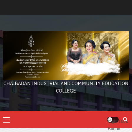
Skip
to
content
CHAIBADAN INDUSTRIAL AND COMMUNITY EDUCATION
COLLEGE
Primary
Light/Dark
Menu
Button