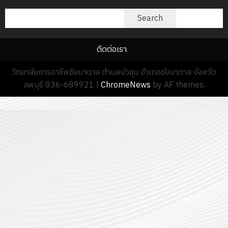
ค้นหา
Search
ติดต่อเรา
วิทยาลัยการอาชีพชียบาดาล ตำบลบัวชุม อำเภอชัยบาดาล จังหวัด
ลพบุรี 036-689921
|
ChromeNews
by AF themes.