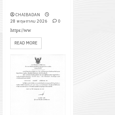
ชั่วคราวรายเดือน ตำแหน่ง เจ้า
2574)
อิเล็กทรอ
จิต
หน้าที่
0
และ
โดย
อาสา
โครงการ
โครงการ
CHAIBADAN
ได้
พระราชท
สัมมนา
ประชุม
28 พฤษภาคม 2026
0
รับ
ใน
ระหว่าง
เชิง
การ
สถาน
https://ww
ครู
ปฏิบัติ
5
สนับสนุน
ศึกษา
ที่
การ
จาก
ประจำ
READ MORE
ปรึกษา
จัด
บริษัท
ปี
และ
ทำ
มิ
การ
ผู้
แผน
นิ
ศึกษา
ปกครอง
ปฏิบัติ
เอ
2569
เพื่อ
ราชการ
เจอร์
สร้าง
ประจำ
โซลูชั่น
12
ภูมิคุ้มกัน
ปีงบประ
ส์
กรกฎาค
ให้
พ.ศ.
จำกัด
2026
กับ
2570
นักเรียน
13
0
นักศึกษา
18
กรกฎาค
ประจำ