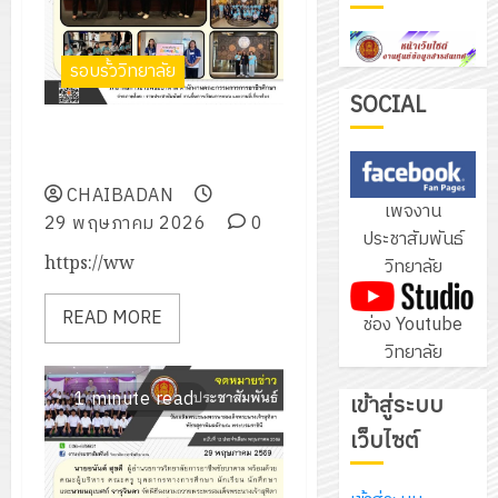
ฝึก
PLC
3
รอบรั้ววิทยาลัย
สำหรับ
เขียน
SOCIAL
โปรแกรม
กิจกรรมค่ายชมรมเครือข่ายค่าย
โครงการ
ให้
การเงินทิสโก้
ฝึก
กับ
อบรม
CHAIBADAN
เพจงาน
แผนก
ลูก
29 พฤษภาคม 2026
0
4
ประชาสัมพันธ์
วิชา
เสือ
https://ww
วิทยาลัย
อิเล็กทรอ
จิต
โดย
อาสา
โครงการ
READ MORE
ช่อง Youtube
ได้
พระราชท
สัมมนา
วิทยาลัย
รับ
ใน
ระหว่าง
การ
สถาน
ครู
1 minute read
เข้าสู่ระบบ
5
สนับสนุน
ศึกษา
ที่
จาก
เว็บไซต์
ประจำ
ปรึกษา
บริษัท
ปี
และ
เนรมิต
มิ