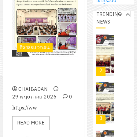
การ
เข้าสู่ระบบ
ผู้
สวน
นิ
ศึกษา
ปกครอง
สวย
เอ
TRENDING
2569
เพื่อ
สไตล์
เจอร์
NEWS
1
สร้าง
รักษ์
โซลูชั่น
12
ภูมิคุ้มกัน
โลก!
ส์
กรกฎาค
ให้
ด้วย
โครงการ
จำกัด
2026
กิจกรรม วก.ชบ.
กับ
แผ่น
จัด
นักเรียน
พื้น
ทำ
13
0
นักศึกษา
ทาง
พิธีลงนามถวายพระพรสมเด็จ
แผน
กรกฎาค
2
ประจำ
เดิน
พระนางเจ้าสุทิดา พัชรสุธาพิมล
พัฒนากา
2026
ปี
แนว
ลักษณ พระบรมราชินี
จัดการ
การ
ใหม่
CHAIBADAN
ศึกษา
รับ
0
ศึกษา
เพียง
29 พฤษภาคม 2026
0
ของ
ชุด
1
แผ่น
สาน
ฝึก
https://ww
/
ละ
ศึกษา
PLC
2569
3
30
ระยะ
สำหรับ
READ MORE
บาท
5
เขียน
12
เท่านั้น!
ปี