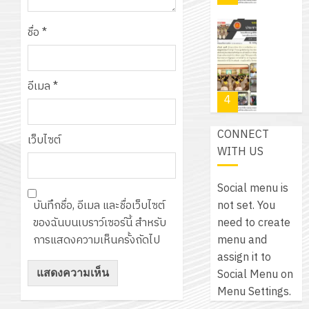
สำหรับ
บาท
5
เขียน
12
เท่านั้น!
ปี
ชื่อ
*
โปรแกรม
โครงการ
กรกฎาค
(พ.ศ.
ให้
ฝึก
2026
6
2570
กับ
อบรม
สิงหาคม
–
อีเมล
*
แผนก
ลูก
0
2026
4
พ.ศ.
วิชา
เสือ
2574)
อิเล็กทรอ
จิต
0
CONNECT
และ
โดย
เว็บไซต์
อาสา
โครงการ
WITH US
โครงการ
ได้
พระราชท
สัมมนา
ประชุม
รับ
ใน
ระหว่าง
เชิง
Social menu is
การ
สถาน
ครู
ปฏิบัติ
not set. You
บันทึกชื่อ, อีเมล และชื่อเว็บไซต์
5
สนับสนุน
ศึกษา
ที่
การ
need to create
ของฉันบนเบราว์เซอร์นี้ สำหรับ
จาก
ประจำ
ปรึกษา
จัด
menu and
การแสดงความเห็นครั้งถัดไป
บริษัท
ปี
และ
เนรมิต
ทำ
assign it to
มิ
การ
ผู้
สวน
แผน
Social Menu on
นิ
ศึกษา
ปกครอง
สวย
ปฏิบัติ
Menu Settings.
เอ
2569
เพื่อ
สไตล์
ราชการ