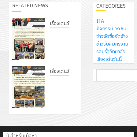
เจอร์
1
สร้าง
RELATED NEWS
CATEGORIES
รักษ์
ประจำ
โซลูชั่น
12
ภูมิคุ้มกัน
โลก!
ปีงบประ
ส์
กรกฎาค
ให้
ITA
ด้วย
พ.ศ.
โครงการ
เรื่องเด่นวันนี้
จำกัด
2026
กับ
กิจกรรม วก.ชบ.
แผ่น
2570
จัด
รับชุดฝึก
นักเรียน
ข่าวจัดซื้อจัดจ้าง
พื้น
ทำ
13
PLC
0
นักศึกษา
ข่าวรับสมัครงาน
ทาง
18
แผน
กรกฎาค
สำหรับ
2
ประจำ
รอบรั้ววิทยาลัย
เดิน
กรกฎาค
พัฒนากา
2026
เขียน
ปี
เรื่องเด่นวันนี้
แนว
2026
จัดการ
โปรแกรม
การ
ใหม่
ศึกษา
รับ
0
ให้กับ
เรื่องเด่นวันนี้
ค้นหา
ศึกษา
เพียง
ของ
0
ชุด
แผนกวิชา
เข้าร่วม
1
แผ่น
สาน
ฝึก
อิเล็กทรอนิกส์
การ
/
ละ
ศึกษา
PLC
โดยได้รับ
ประชุม
2569
3
30
ระยะ
สำหรับ
การ
หัวหน้า
บาท
5
เขียน
สนับสนุน
ส่วนรา
12
เท่านั้น!
ปี
โปรแกรม
จาก
โครงการ
ชการฯ
กรกฎาค
(พ.ศ.
ให้
บริษัท มินิ
ฝึก
2026
6
2570
กับ
เอเจอร์
อบรม
ปี สำหรับเนื่อหา
1