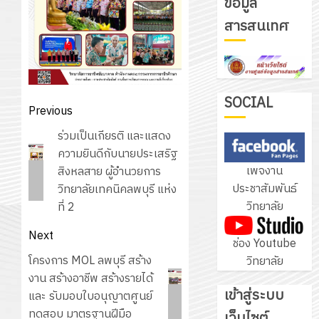
ข้อมูล
รับ
สารสนเทศ
ชุด
ฝึก
PLC
3
สำหรับ
เขียน
SOCIAL
Post
Previous
โปรแกรม
โครงการ
navigation
Previous
ร่วมเป็นเกียรติ และแสดง
ให้
ฝึก
post:
ความยินดีกับนายประเสริฐ
กับ
อบรม
เพจงาน
สิงหลสาย ผู้อำนวยการ
แผนก
ลูก
4
ประชาสัมพันธ์
วิทยาลัยเทคนิคลพบุรี แห่ง
วิชา
เสือ
วิทยาลัย
ที่ 2
อิเล็กทรอ
จิต
โดย
อาสา
โครงการ
Next
ช่อง Youtube
ได้
พระราชท
สัมมนา
Next
โครงการ MOL ลพบุรี สร้าง
วิทยาลัย
รับ
ใน
ระหว่าง
post:
งาน สร้างอาชีพ สร้างรายได้
การ
สถาน
ครู
เข้าสู่ระบบ
และ รับมอบใบอนุญาตศูนย์
5
สนับสนุน
ศึกษา
ที่
ทดสอบ มาตรฐานฝีมือ
จาก
เว็บไซต์