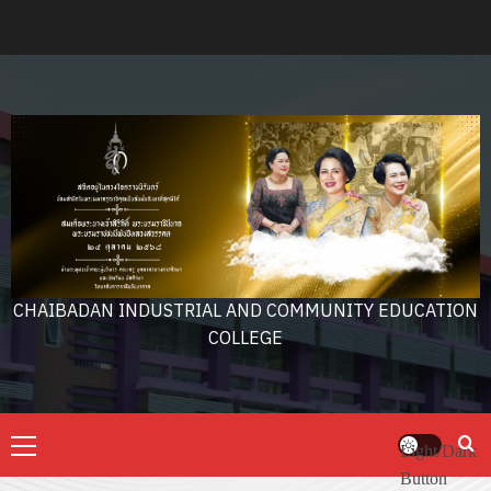
Skip
to
content
CHAIBADAN INDUSTRIAL AND COMMUNITY EDUCATION
COLLEGE
Primary
Light/Dark
Menu
Button