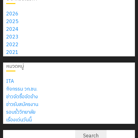
สิงหาคม
–
แผนก
โซลูชั่นส์
ลูก
กรกฎาคม
0
2026
4
พ.ศ.
วิชา
จำกัด
เสือ
2026
2026
2574)
อิเล็กทรอ
จิต
2025
0
0
และ
โดย
13
อาสา
2024
โครงการ
โครงการ
ได้
กรกฎาคม
พระราชท
2023
สัมมนา
ประชุม
รับ
2026
ใน
2022
ระหว่าง
เชิง
การ
0
สถาน
2021
ครู
ปฏิบัติ
5
สนับสนุน
ศึกษา
ที่
การ
จาก
หมวดหมู่
ประจำ
ปรึกษา
จัด
บริษัท
ปี
และ
ทำ
มิ
ITA
การ
ผู้
แผน
นิ
กิจกรรม วก.ชบ.
ศึกษา
ปกครอง
ปฏิบัติ
เอ
ข่าวจัดซื้อจัดจ้าง
2569
เพื่อ
ราชการ
เจอร์
ข่าวรับสมัครงาน
สร้าง
ประจำ
โซลูชั่น
รอบรั้ววิทยาลัย
12
ภูมิคุ้มกัน
ปีงบประ
ส์
เรื่องเด่นวันนี้
กรกฎาค
ให้
พ.ศ.
จำกัด
2026
กับ
2570
ค้นหา
Search
นักเรียน