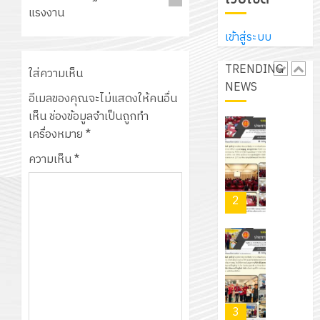
ประจำ
ปรึกษา
แรงงาน
บริษัท
ปี
และ
เนรมิต
มิ
การ
เข้าสู่ระบบ
ผู้
สวน
นิ
ศึกษา
ปกครอง
สวย
เอ
TRENDING
2569
ใส่ความเห็น
เพื่อ
สไตล์
เจอร์
NEWS
1
สร้าง
รักษ์
อีเมลของคุณจะไม่แสดงให้คนอื่น
โซลูชั่น
12
ภูมิคุ้มกัน
โลก!
เห็น
ช่องข้อมูลจำเป็นถูกทำ
ส์
กรกฎาค
ให้
ด้วย
เครื่องหมาย
*
โครงการ
จำกัด
2026
กับ
แผ่น
จัด
ความเห็น
*
นักเรียน
พื้น
ทำ
13
0
นักศึกษา
ทาง
แผน
กรกฎาค
2
ประจำ
เดิน
พัฒนากา
2026
ปี
แนว
จัดการ
การ
ใหม่
ศึกษา
รับ
0
ศึกษา
เพียง
ของ
ชุด
1
แผ่น
สาน
ฝึก
/
ละ
ศึกษา
PLC
2569
3
30
ระยะ