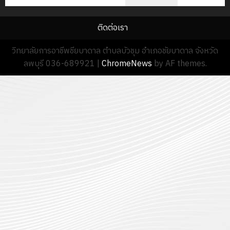
13
0
นักศึกษา
18
กรกฎาค
ประจำ
ติดต่อเรา
กรกฎาค
2026
ปี
2026
การ
วิทยาลัยการอาชีพชียบาดาล ตำบลบัวชุม อำเภอชัยบาดาล จังหวัด
0
ศึกษา
ลพบุรี 036-689921
|
ChromeNews
by AF themes.
0
1
/
2569
12
กรกฎาค
2026
0