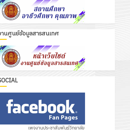
งานศูนย์ข้อมูลสารสนเทศ
เรื่องเด่นวันนี้
รับชุดฝึก PLC สำหรับเขียนโปรแกรม ให้
กับแผนกวิชาอิเล็กทรอนิกส์ โดยได้รับ
การสนับสนุนจากบริษัท มินิเอเจอร์
3
โซลูชั่นส์ จำกัด
13 กรกฎาคม 2026
0
รอบรั้ววิทยาลัย
SOCIAL
โครงการฝึกอบรมลูกเสือจิตอาสา
พระราชทานในสถานศึกษาประจำปีการ
ศึกษา 2569
4
12 กรกฎาคม 2026
0
กิจกรรม วก.ชบ.
เพจงานประชาสัมพันธ์วิทยาลัย