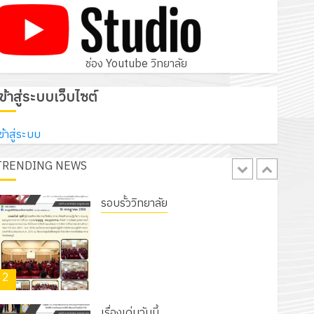
โครงการสัมมนาระหว่างครูที่ปรึกษาและ
ผู้ปกครอง เพื่อสร้างภูมิคุ้มกันให้กับ
นักเรียน นักศึกษา ประจำปีการศึกษา 1
5
/ 2569
ช่อง Youtube วิทยาลัย
12 กรกฎาคม 2026
0
รอบรั้ววิทยาลัย
เข้าสู่ระบบเว็บไซต์
เนรมิตสวนสวย สไตล์รักษ์โลก! ด้วย
แผ่นพื้นทางเดินแนวใหม่ เพียงแผ่นละ
ข้าสู่ระบบ
30 บาทเท่านั้น!
TRENDING NEWS
1
6 สิงหาคม 2026
0
รอบรั้ววิทยาลัย
โครงการจัดทำแผนพัฒนาการจัดการ
ศึกษาของสานศึกษา ระยะ 5 ปี (พ.ศ.
2570 – พ.ศ. 2574) และโครงการ
2
ประชุมเชิงปฏิบัติการจัดทำแผนปฏิบัติ
ราชการ ประจำปีงบประมาณ พ.ศ.
2570
เรื่องเด่นวันนี้