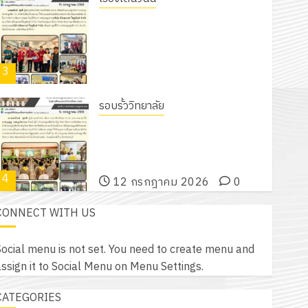
18 กรกฎาคม 2026
0
รับชุดฝึก PLC สำหรับเขียนโปรแกรม ให้
กับแผนกวิชาอิเล็กทรอนิกส์ โดยได้รับ
การสนับสนุนจากบริษัท มินิเอเจอร์
3
โซลูชั่นส์ จำกัด
13 กรกฎาคม 2026
0
รอบรั้ววิทยาลัย
โครงการฝึกอบรมลูกเสือจิตอาสา
พระราชทานในสถานศึกษาประจำปีการ
ศึกษา 2569
4
12 กรกฎาคม 2026
0
CONNECT WITH US
กิจกรรม วก.ชบ.
โครงการสัมมนาระหว่างครูที่ปรึกษาและ
ocial menu is not set. You need to create menu and
ผู้ปกครอง เพื่อสร้างภูมิคุ้มกันให้กับ
ssign it to Social Menu on Menu Settings.
นักเรียน นักศึกษา ประจำปีการศึกษา 1
5
/ 2569
CATEGORIES
12 กรกฎาคม 2026
0