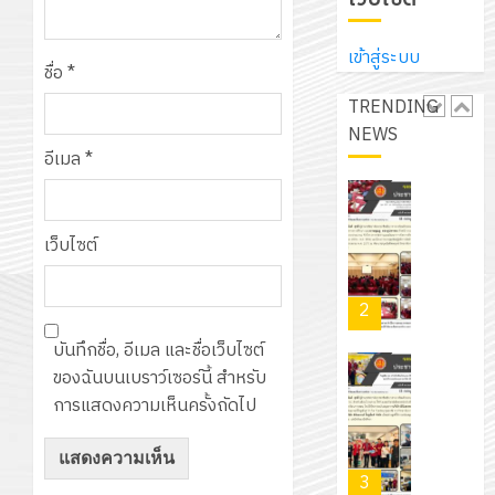
ประจำ
ปรึกษา
บริษัท
ปี
และ
เนรมิต
มิ
การ
เข้าสู่ระบบ
ผู้
สวน
ชื่อ
*
นิ
ศึกษา
ปกครอง
สวย
เอ
TRENDING
2569
เพื่อ
สไตล์
เจอร์
NEWS
1
สร้าง
รักษ์
โซลูชั่น
อีเมล
*
12
ภูมิคุ้มกัน
โลก!
ส์
กรกฎาค
ให้
ด้วย
โครงการ
จำกัด
2026
กับ
แผ่น
จัด
เว็บไซต์
นักเรียน
พื้น
ทำ
13
0
นักศึกษา
ทาง
แผน
กรกฎาค
2
ประจำ
เดิน
พัฒนากา
2026
ปี
แนว
บันทึกชื่อ, อีเมล และชื่อเว็บไซต์
จัดการ
การ
ใหม่
ของฉันบนเบราว์เซอร์นี้ สำหรับ
ศึกษา
รับ
0
ศึกษา
เพียง
การแสดงความเห็นครั้งถัดไป
ของ
ชุด
1
แผ่น
สาน
ฝึก
/
ละ
ศึกษา
PLC
2569
3
30
ระยะ