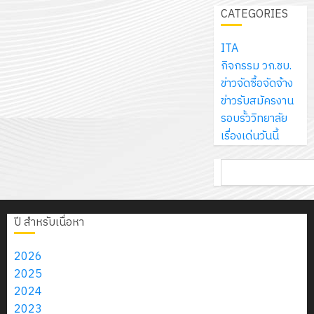
เจอร์
1
สิงหาคม
ศึกษา
สร้าง
CATEGORIES
รักษ์
ประจำ
โซลูชั่น
2026
ระยะ 5 ปี
12
ภูมิคุ้มกัน
โลก!
ปีงบประ
ส์
0
(พ.ศ.
กรกฎาค
ให้
ITA
ด้วย
พ.ศ.
โครงการ
จำกัด
2570 –
2026
กับ
กิจกรรม วก.ชบ.
แผ่น
2570
จัด
พ.ศ.
นักเรียน
ข่าวจัดซื้อจัดจ้าง
พื้น
ทำ
13
2574)
0
นักศึกษา
ข่าวรับสมัครงาน
ทาง
18
แผน
กรกฎาค
และ
2
ประจำ
รอบรั้ววิทยาลัย
เดิน
กรกฎาค
พัฒนากา
2026
โครงการ
ปี
เรื่องเด่นวันนี้
แนว
2026
จัดการ
ประชุมเชิง
การ
ใหม่
ศึกษา
รับ
0
ปฏิบัติ
ค้นหา
ศึกษา
เพียง
ของ
0
ชุด
การจัดทำ
1
แผ่น
สาน
ฝึก
แผน
/
ละ
ศึกษา
PLC
ปฏิบัติ
2569
ปี สำหรับเนื่อหา
3
30
ระยะ
สำหรับ
ราชการ
บาท
5
เขียน
ประจำ
2026
12
เท่านั้น!
ปี
โปรแกรม
ปีงบประมาณ
โครงการ
2025
กรกฎาค
(พ.ศ.
ให้
พ.ศ.
ฝึก
2024
2026
6
2570
กับ
2570
อบรม
2023