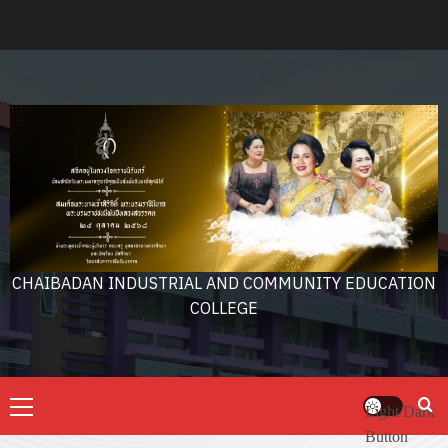
Skip
to
content
CHAIBADAN INDUSTRIAL AND COMMUNITY EDUCATION
COLLEGE
Primary
Light/Dark
Menu
Button