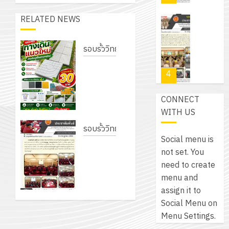
สำหรับ
บาท
5
เขียน
12
RELATED NEWS
เท่านั้น!
ปี
โปรแกรม
โครงการ
กรกฎาค
(พ.ศ.
ให้
ฝึก
2026
6
2570
รอบรั้ววิทยาลัย
กับ
อบรม
สิงหาคม
–
แผนก
เนรมิต
ลูก
0
2026
4
พ.ศ.
วิชา
สวนสวย
เสือ
2574)
อิเล็กทรอ
สไตล์รักษ์
จิต
0
CONNECT
และ
โดย
โลก! ด้วย
อาสา
โครงการ
WITH US
โครงการ
ได้
แผ่นพื้น
พระราชท
สัมมนา
ประชุม
รับ
ทางเดิน
รอบรั้ววิทยาลัย
ใน
ระหว่าง
เชิง
Social menu is
การ
แนวใหม่
สถาน
โครงการ
ครู
ปฏิบัติ
not set. You
5
สนับสนุน
เพียงแผ่น
ศึกษา
จัดทำ
ที่
การ
need to create
จาก
ละ 30
ประจำ
แผน
ปรึกษา
จัด
menu and
บริษัท
บาท
ปี
พัฒนาการ
และ
เนรมิต
ทำ
assign it to
มิ
เท่านั้น!
การ
จัดการ
ผู้
สวน
แผน
Social Menu on
นิ
ศึกษา
ศึกษา
ปกครอง
สวย
ปฏิบัติ
Menu Settings.
เอ
2569
6
ของสาน
เพื่อ
สไตล์
ราชการ