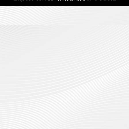
13
0
นักศึกษา
18
กรกฎาค
ประจำ
กรกฎาค
2026
ปี
2026
การ
0
ศึกษา
0
1
/
2569
12
กรกฎาค
2026
0