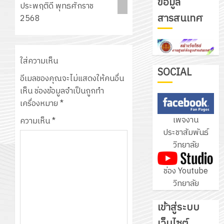
ข้อมูล
ประพฤติดี พุทธศักราช
รับ
สารสนเทศ
2568
ชุด
ฝึก
PLC
3
สำหรับ
ใส่ความเห็น
เขียน
SOCIAL
อีเมลของคุณจะไม่แสดงให้คนอื่น
โปรแกรม
โครงการ
เห็น
ช่องข้อมูลจำเป็นถูกทำ
ให้
ฝึก
เครื่องหมาย
*
กับ
อบรม
เพจงาน
แผนก
ความเห็น
*
ลูก
4
ประชาสัมพันธ์
วิชา
เสือ
วิทยาลัย
อิเล็กทรอ
จิต
โดย
อาสา
โครงการ
ช่อง Youtube
ได้
พระราชท
สัมมนา
วิทยาลัย
รับ
ใน
ระหว่าง
การ
สถาน
ครู
เข้าสู่ระบบ
5
สนับสนุน
ศึกษา
ที่
จาก
เว็บไซต์