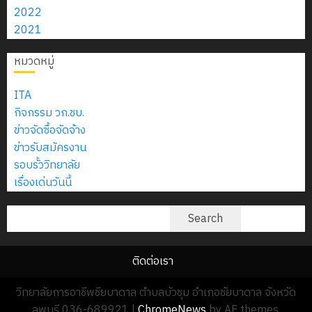
สิงหาคม
–
แผนก
ลูก
2022
0
2026
4
พ.ศ.
วิชา
เสือ
18
2021
2574)
อิเล็กทรอ
จิต
กรกฎาคม
0
และ
โดย
หมวดหมู่
อาสา
2026
โครงการ
โครงการ
ได้
พระราชท
0
สัมมนา
ประชุม
รับ
ITA
ใน
ระหว่าง
เชิง
การ
กิจกรรม วก.ชบ.
สถาน
ครู
ปฏิบัติ
5
สนับสนุน
ข่าวจัดซื้อจัดจ้าง
ศึกษา
ที่
การ
จาก
ข่าวรับสมัครงาน
ประจำ
ปรึกษา
จัด
บริษัท
รอบรั้ววิทยาลัย
ปี
และ
ทำ
มิ
เรื่องเด่นวันนี้
การ
ผู้
แผน
นิ
ศึกษา
ปกครอง
ปฏิบัติ
ค้นหา
เอ
Search
2569
เพื่อ
ราชการ
เจอร์
สร้าง
ประจำ
โซลูชั่น
12
ภูมิคุ้มกัน
ติดต่อเรา
ปีงบประ
ส์
กรกฎาค
ให้
พ.ศ.
จำกัด
วิทยาลัยการอาชีพชียบาดาล ตำบลบัวชุม อำเภอชัยบาดาล จังหวัด
2026
กับ
2570
ลพบุรี 036-689921
|
ChromeNews
by AF themes.
นักเรียน