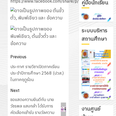
https://www.facebook.com/share/p/17wsC8hKrv
คู่มือนักเรียน
ระบบบริหาร
สถานศึกษา
Post
Previous
navigation
Previous
ประกาศ รายวิชาเปิดภาคเรียน
post:
ประจำปีการศึกษา 2568 (ปวส.)
ในภาคฤดูร้อน
Next
Next
ขอแสดงความยินดีกับ นาย
post:
วัชรพล แสงกล้า ได้รับการ
งานศูนย์
คัดเลือกเข้ารับ รางวัลความ