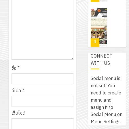
สำหรับ
บาท
5
เขียน
12
เท่านั้น!
ปี
โปรแกรม
โครงการ
กรกฎาค
(พ.ศ.
ให้
ฝึก
2026
6
2570
กับ
อบรม
สิงหาคม
–
แผนก
ลูก
0
2026
4
พ.ศ.
วิชา
เสือ
2574)
อิเล็กทรอ
จิต
0
CONNECT
และ
โดย
อาสา
โครงการ
WITH US
โครงการ
ได้
พระราชท
ชื่อ
*
สัมมนา
ประชุม
รับ
ใน
ระหว่าง
เชิง
Social menu is
การ
สถาน
ครู
ปฏิบัติ
not set. You
5
สนับสนุน
ศึกษา
ที่
อีเมล
*
การ
need to create
จาก
ประจำ
ปรึกษา
จัด
menu and
บริษัท
ปี
และ
เนรมิต
ทำ
assign it to
มิ
การ
ผู้
เว็บไซต์
สวน
แผน
Social Menu on
นิ
ศึกษา
ปกครอง
สวย
ปฏิบัติ
Menu Settings.
เอ
2569
เพื่อ
สไตล์
ราชการ