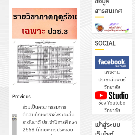
ข้อมูล
รับ
สารสนเทศ
ชุด
ฝึก
PLC
3
สำหรับ
เขียน
SOCIAL
โปรแกรม
โครงการ
ให้
ฝึก
กับ
อบรม
เพจงาน
แผนก
ลูก
4
ประชาสัมพันธ์
วิชา
เสือ
วิทยาลัย
อิเล็กทรอ
จิต
โดย
Post
Previous
อาสา
โครงการ
ช่อง Youtube
ได้
navigation
พระราชท
สัมมนา
Previous
ร่วมเป็นคณะกรรมการ
วิทยาลัย
รับ
ใน
ระหว่าง
post:
ตัดสินทักษะวิชาชีพระยะสั้น
การ
สถาน
ครู
ระดับชาติ ประจำปีการศึกษา
เข้าสู่ระบบ
5
สนับสนุน
ศึกษา
ที่
2568 (ทักษะการประกอบ
จาก
เว็บไซต์