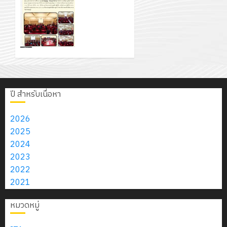
แนวใหม่
สิงหาคม
–
โครงการ
แผนก
ลูก
0
เพียงแผ่น
2026
4
พ.ศ.
จัดทำ
วิชา
เสือ
ละ 30
2574)
แผน
อิเล็กทรอ
จิต
บาท
0
และ
พัฒนาการ
โดย
อาสา
โครงการ
เท่านั้น!
โครงการ
จัดการ
ได้
พระราชท
สัมมนา
ประชุม
ศึกษา
รับ
ใน
ระหว่าง
เชิง
6
ของสาน
การ
สถาน
ครู
ปฏิบัติ
สิงหาคม
ศึกษา
5
สนับสนุน
ปี สำหรับเนื่อหา
ศึกษา
ที่
การ
2026
ระยะ 5 ปี
จาก
ประจำ
ปรึกษา
จัด
0
(พ.ศ.
บริษัท
2026
ปี
และ
ทำ
2570 –
มิ
2025
การ
ผู้
แผน
พ.ศ.
นิ
2024
ศึกษา
ปกครอง
ปฏิบัติ
2574)
เอ
2023
2569
เพื่อ
ราชการ
และ
เจอร์
2022
สร้าง
ประจำ
โครงการ
โซลูชั่น
2021
12
ภูมิคุ้มกัน
ปีงบประ
ประชุมเชิง
ส์
กรกฎาค
ให้
พ.ศ.
หมวดหมู่
ปฏิบัติ
จำกัด
2026
กับ
2570
การจัดทำ
นักเรียน