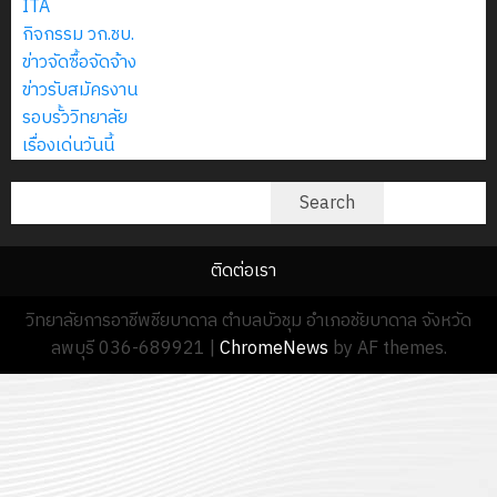
ITA
แผน
13
0
นักศึกษา
กิจกรรม วก.ชบ.
ปฏิบัติ
18
กรกฎาค
ประจำ
ข่าวจัดซื้อจัดจ้าง
ราชการ
กรกฎาค
2026
ปี
ข่าวรับสมัครงาน
ประจำ
2026
การ
รอบรั้ววิทยาลัย
ปีงบประมาณ
0
ศึกษา
เรื่องเด่นวันนี้
พ.ศ.
0
1
2570
/
ค้นหา
Search
2569
18
กรกฎาคม
ติดต่อเรา
12
2026
กรกฎาค
0
วิทยาลัยการอาชีพชียบาดาล ตำบลบัวชุม อำเภอชัยบาดาล จังหวัด
2026
ลพบุรี 036-689921
|
ChromeNews
by AF themes.
0