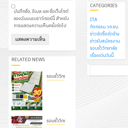
เจอร์
1
สร้าง
CATEGORIES
รักษ์
ประจำ
โซลูชั่น
12
ภูมิคุ้มกัน
บันทึกชื่อ, อีเมล และชื่อเว็บไซต์
โลก!
ปีงบประ
ส์
กรกฎาค
ให้
ของฉันบนเบราว์เซอร์นี้ สำหรับ
ITA
ด้วย
พ.ศ.
โครงการ
จำกัด
2026
กับ
การแสดงความเห็นครั้งถัดไป
กิจกรรม วก.ชบ.
แผ่น
2570
จัด
นักเรียน
ข่าวจัดซื้อจัดจ้าง
พื้น
ทำ
13
0
นักศึกษา
ข่าวรับสมัครงาน
ทาง
18
แผน
กรกฎาค
2
ประจำ
รอบรั้ววิทยาลัย
เดิน
กรกฎาค
พัฒนากา
2026
ปี
เรื่องเด่นวันนี้
แนว
2026
จัดการ
RELATED NEWS
การ
ใหม่
ศึกษา
รับ
0
ค้นหา
ศึกษา
เพียง
ของ
0
ชุด
1
รอบรั้ววิทยาลัย
แผ่น
สาน
ฝึก
/
ละ
เนรมิต
ศึกษา
PLC
2569
3
30
สวนสวย
ระยะ
สำหรับ
บาท
สไตล์รักษ์
5
เขียน
12
เท่านั้น!
โลก! ด้วย
ปี
โปรแกรม
โครงการ
กรกฎาค
แผ่นพื้น
(พ.ศ.
ให้
ฝึก
2026
ทางเดิน
รอบรั้ววิทยาลัย
6
2570
กับ
อบรม