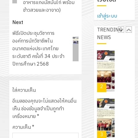
ประจำ
ปรึกษา
อาหารแกงมัสมั่นไก่ พร้อม
บริษัท
ปี
และ
ข้าวสวยและอาจาด)
เนรมิต
มิ
การ
เข้าสู่ระบบ
ผู้
สวน
นิ
Next
ศึกษา
ปกครอง
สวย
เอ
TRENDING
2569
เพื่อ
Next
พิธีเปิดประชุมวิชาการ
สไตล์
เจอร์
NEWS
1
สร้าง
post:
องค์การนักวิชาชีพใน
รักษ์
โซลูชั่น
12
ภูมิคุ้มกัน
อนาคตแห่งประเทศไทย
โลก!
ส์
กรกฎาค
ให้
ระดับชาติ ครั้งที่ 34 ประจำ
ด้วย
โครงการ
จำกัด
2026
กับ
ปีการศึกษา 2568
แผ่น
จัด
นักเรียน
พื้น
ทำ
13
0
นักศึกษา
ทาง
แผน
กรกฎาค
2
ประจำ
เดิน
พัฒนากา
ใส่ความเห็น
2026
ปี
แนว
จัดการ
อีเมลของคุณจะไม่แสดงให้คนอื่น
การ
ใหม่
ศึกษา
รับ
0
เห็น
ช่องข้อมูลจำเป็นถูกทำ
ศึกษา
เพียง
ของ
ชุด
เครื่องหมาย
*
1
แผ่น
สาน
ฝึก
/
ละ
ความเห็น
*
ศึกษา
PLC
2569
3
30
ระยะ