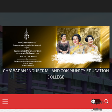
Skip
to
content
CHAIBADAN INDUSTRIAL AND COMMUNITY EDUCATION
COLLEGE
Primary
Light/Dark
Menu
Button