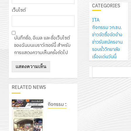
เจอร์
1
สร้าง
CATEGORIES
รักษ์
ประจำ
โซลูชั่น
เว็บไซต์
12
ภูมิคุ้มกัน
โลก!
ปีงบประ
ส์
กรกฎาค
ให้
ITA
ด้วย
พ.ศ.
โครงการ
จำกัด
2026
กับ
กิจกรรม วก.ชบ.
แผ่น
2570
จัด
นักเรียน
ข่าวจัดซื้อจัดจ้าง
พื้น
ทำ
บันทึกชื่อ, อีเมล และชื่อเว็บไซต์
13
0
นักศึกษา
ข่าวรับสมัครงาน
ทาง
18
แผน
ของฉันบนเบราว์เซอร์นี้ สำหรับ
กรกฎาค
2
ประจำ
รอบรั้ววิทยาลัย
เดิน
กรกฎาค
พัฒนากา
การแสดงความเห็นครั้งถัดไป
2026
ปี
เรื่องเด่นวันนี้
แนว
2026
จัดการ
การ
ใหม่
ศึกษา
รับ
0
ค้นหา
ศึกษา
เพียง
ของ
0
ชุด
1
แผ่น
สาน
ฝึก
/
ละ
RELATED NEWS
ศึกษา
PLC
2569
3
30
ระยะ
สำหรับ
บาท
5
กิจกรรม วก.ชบ.
เขียน
12
เท่านั้น!
ปี
โปรแกรม
โครงการ
โครงการ
กรกฎาค
(พ.ศ.
ให้
สัมมนา
ฝึก
2026
6
2570
กับ
ระหว่าง
อบรม