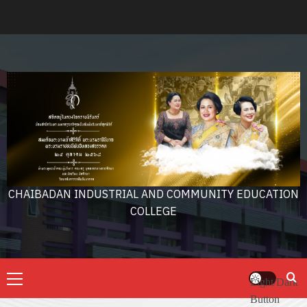
Skip
to
content
CHAIBADAN INDUSTRIAL AND COMMUNITY EDUCATION
COLLEGE
Primary
Light/Dark
Menu
Button