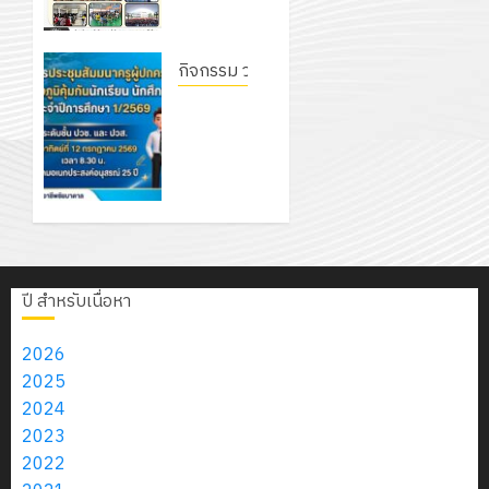
สิงหาคม
–
แผนก
ครูที่
ลูก
0
2026
4
พ.ศ.
วิชา
ปรึกษา
เสือ
2574)
อิเล็กทรอ
และผู้
กิจกรรม วก.ชบ.
จิต
0
และ
โดย
ปกครอง
อาสา
โครงการ
โครงการ
โครงการ
ได้
เพื่อสร้าง
พระราชท
ประชุม
สัมมนา
ประชุม
รับ
ภูมิคุ้มกัน
ใน
สัมมนา
ระหว่าง
เชิง
การ
ให้กับ
สถาน
ครูผู้
ครู
ปฏิบัติ
5
สนับสนุน
นักเรียน
ศึกษา
ปกครอง
ที่
การ
จาก
นักศึกษา
ประจำ
เพื่อสร้าง
ปรึกษา
จัด
บริษัท
ประจำปี
ปี
ภูมิคุ้มกัน
และ
ทำ
มิ
การ
การ
นักเรียน
ผู้
ปี สำหรับเนื่อหา
แผน
นิ
ศึกษา 1 /
ศึกษา
นักศึกษา
ปกครอง
ปฏิบัติ
เอ
2569
2569
ประจำปี
เพื่อ
2026
ราชการ
เจอร์
การ
สร้าง
2025
ประจำ
โซลูชั่น
12
12
ศึกษา
ภูมิคุ้มกัน
2024
ปีงบประ
ส์
กรกฎาคม
กรกฎาค
1/2569
ให้
2023
พ.ศ.
จำกัด
2026
2026
กับ
2022
2570
0
นักเรียน