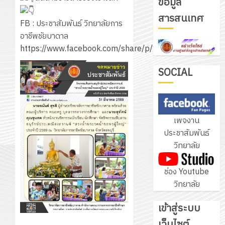
ข้อมูล
รับ
สารสนเทศ
ชุด
FB : ประชาสัมพันธ์ วิทยาลัยการ
ฝึก
อาชีพชัยบาดาล
PLC
https://www.facebook.com/share/p/1KUL1kUbxV/
3
สำหรับ
เขียน
SOCIAL
โปรแกรม
โครงการ
ให้
ฝึก
กับ
อบรม
เพจงาน
แผนก
ลูก
4
ประชาสัมพันธ์
วิชา
เสือ
วิทยาลัย
อิเล็กทรอ
จิต
โดย
อาสา
โครงการ
ช่อง Youtube
ได้
พระราชท
สัมมนา
วิทยาลัย
รับ
ใน
ระหว่าง
การ
สถาน
ครู
เข้าสู่ระบบ
5
สนับสนุน
ศึกษา
ที่
จาก
เว็บไซต์