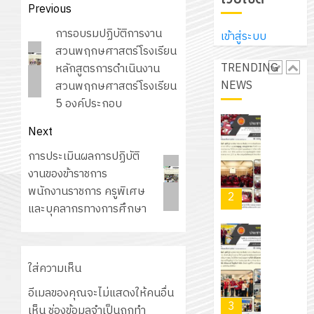
ประจำ
ปรึกษา
Post
Previous
บริษัท
ปี
และ
เนรมิต
navigation
มิ
Previous
การอบรมปฏิบัติการงาน
การ
เข้าสู่ระบบ
ผู้
สวน
นิ
post:
สวนพฤกษศาสตร์โรงเรียน
ศึกษา
ปกครอง
สวย
เอ
TRENDING
หลักสูตรการดำเนินงาน
2569
เพื่อ
สไตล์
เจอร์
NEWS
สวนพฤกษศาสตร์โรงเรียน
1
สร้าง
รักษ์
โซลูชั่น
5 องค์ประกอบ
12
ภูมิคุ้มกัน
โลก!
ส์
กรกฎาค
ให้
ด้วย
Next
โครงการ
จำกัด
2026
กับ
แผ่น
จัด
Next
การประเมินผลการปฏิบัติ
นักเรียน
พื้น
ทำ
post:
งานของข้าราชการ
13
0
นักศึกษา
ทาง
แผน
พนักงานราชการ ครูพิเศษ
กรกฎาค
2
ประจำ
เดิน
พัฒนากา
และบุคลากรทางการศึกษา
2026
ปี
แนว
จัดการ
การ
ใหม่
ศึกษา
รับ
0
ศึกษา
เพียง
ของ
ชุด
1
ใส่ความเห็น
แผ่น
สาน
ฝึก
/
ละ
ศึกษา
อีเมลของคุณจะไม่แสดงให้คนอื่น
PLC
2569
3
30
ระยะ
เห็น
ช่องข้อมูลจำเป็นถูกทำ