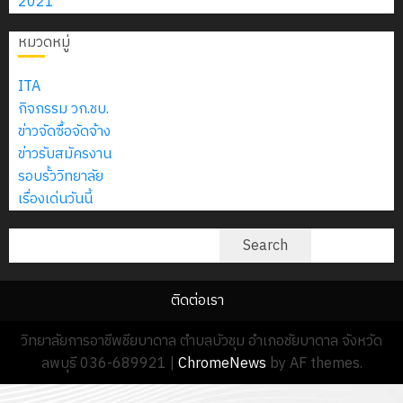
2021
7
13
0
นักศึกษา
กรกฎาคม
18
กรกฎาค
หมวดหมู่
ประจำ
2026
กรกฎาค
2026
ปี
0
2026
ITA
การ
0
กิจกรรม วก.ชบ.
ศึกษา
0
ข่าวจัดซื้อจัดจ้าง
1
ข่าวรับสมัครงาน
/
รอบรั้ววิทยาลัย
2569
เรื่องเด่นวันนี้
12
ค้นหา
Search
กรกฎาค
2026
ติดต่อเรา
0
วิทยาลัยการอาชีพชียบาดาล ตำบลบัวชุม อำเภอชัยบาดาล จังหวัด
ลพบุรี 036-689921
|
ChromeNews
by AF themes.