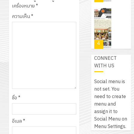
สำหรับ
บาท
5
เครื่องหมาย
*
เขียน
12
เท่านั้น!
ปี
โปรแกรม
ความเห็น
*
โครงการ
กรกฎาค
(พ.ศ.
ให้
ฝึก
2026
6
2570
กับ
อบรม
สิงหาคม
–
แผนก
ลูก
0
2026
4
พ.ศ.
วิชา
เสือ
2574)
อิเล็กทรอ
จิต
0
CONNECT
และ
โดย
อาสา
โครงการ
WITH US
โครงการ
ได้
พระราชท
สัมมนา
ประชุม
รับ
ใน
ระหว่าง
เชิง
Social menu is
การ
สถาน
ครู
ปฏิบัติ
not set. You
5
สนับสนุน
ศึกษา
ที่
การ
need to create
จาก
ชื่อ
*
ประจำ
ปรึกษา
จัด
menu and
บริษัท
ปี
และ
เนรมิต
ทำ
assign it to
มิ
การ
ผู้
สวน
แผน
Social Menu on
นิ
อีเมล
*
ศึกษา
ปกครอง
สวย
ปฏิบัติ
Menu Settings.
เอ
2569
เพื่อ
สไตล์
ราชการ