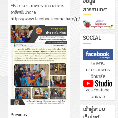
ข้อมูล
รับ
FB : ประชาสัมพันธ์ วิทยาลัยการ
สารสนเทศ
ชุด
อาชีพชัยบาดาล
ฝึก
https://www.facebook.com/share/p/1B9t25bk8T/
PLC
3
สำหรับ
เขียน
SOCIAL
โปรแกรม
โครงการ
ให้
ฝึก
กับ
อบรม
เพจงาน
แผนก
ลูก
4
ประชาสัมพันธ์
วิชา
เสือ
วิทยาลัย
อิเล็กทรอ
จิต
โดย
อาสา
โครงการ
ช่อง Youtube
ได้
พระราชท
สัมมนา
วิทยาลัย
รับ
ใน
ระหว่าง
การ
สถาน
ครู
เข้าสู่ระบบ
5
สนับสนุน
ศึกษา
ที่
Post
Previous
จาก
เว็บไซต์