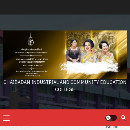
Skip
to
content
CHAIBADAN INDUSTRIAL AND COMMUNITY EDUCATION
COLLEGE
Primary
Light/Dark
Menu
Button