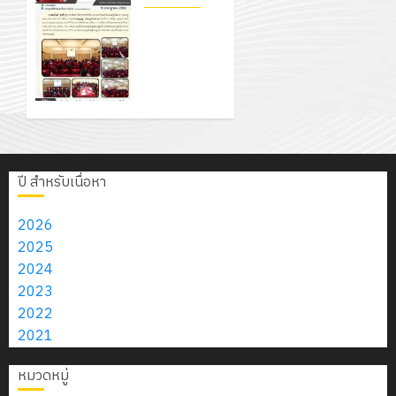
สิงหาคม
–
แผนก
ลูก
แนวใหม่
0
โครงการ
2026
4
พ.ศ.
วิชา
เสือ
เพียงแผ่น
จัดทำ
2574)
อิเล็กทรอ
จิต
ละ 30
แผน
0
และ
โดย
อาสา
บาท
โครงการ
พัฒนาการ
โครงการ
ได้
พระราชท
เท่านั้น!
สัมมนา
จัดการ
ประชุม
รับ
ใน
ระหว่าง
ศึกษา
เชิง
การ
สถาน
ครู
6
ของสาน
ปฏิบัติ
5
สนับสนุน
ศึกษา
ที่
สิงหาคม
ศึกษา
การ
ปี สำหรับเนื่อหา
จาก
ประจำ
ปรึกษา
2026
ระยะ 5 ปี
จัด
บริษัท
ปี
และ
0
(พ.ศ.
ทำ
2026
มิ
การ
ผู้
2570 –
แผน
2025
นิ
ศึกษา
ปกครอง
พ.ศ.
ปฏิบัติ
2024
เอ
2569
เพื่อ
2574)
ราชการ
2023
เจอร์
สร้าง
และ
ประจำ
2022
โซลูชั่น
12
ภูมิคุ้มกัน
โครงการ
ปีงบประ
2021
ส์
กรกฎาค
ให้
ประชุมเชิง
พ.ศ.
จำกัด
2026
กับ
หมวดหมู่
ปฏิบัติ
2570
นักเรียน