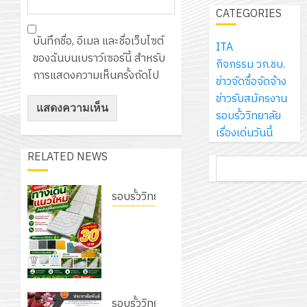
เจอร์
1
สร้าง
CATEGORIES
รักษ์
ประจำ
โซลูชั่น
12
ภูมิคุ้มกัน
โลก!
ปีงบประ
ส์
บันทึกชื่อ, อีเมล และชื่อเว็บไซต์
กรกฎาค
ให้
ITA
ด้วย
พ.ศ.
โครงการ
จำกัด
ของฉันบนเบราว์เซอร์นี้ สำหรับ
2026
กับ
กิจกรรม วก.ชบ.
แผ่น
2570
จัด
การแสดงความเห็นครั้งถัดไป
นักเรียน
ข่าวจัดซื้อจัดจ้าง
พื้น
ทำ
13
0
นักศึกษา
ข่าวรับสมัครงาน
ทาง
18
แผน
กรกฎาค
2
ประจำ
รอบรั้ววิทยาลัย
เดิน
กรกฎาค
พัฒนากา
2026
ปี
เรื่องเด่นวันนี้
แนว
2026
จัดการ
การ
ใหม่
ศึกษา
RELATED NEWS
รับ
0
ค้นหา
ศึกษา
เพียง
ของ
0
ชุด
1
แผ่น
สาน
ฝึก
รอบรั้ววิทยาลัย
/
ละ
ศึกษา
PLC
2569
เนรมิต
3
30
ระยะ
สำหรับ
สวนสวย
บาท
5
เขียน
สไตล์รักษ์
12
เท่านั้น!
ปี
โปรแกรม
โครงการ
โลก! ด้วย
กรกฎาค
(พ.ศ.
ให้
ฝึก
แผ่นพื้น
2026
6
2570
กับ
อบรม
ทางเดิน
รอบรั้ววิทยาลัย