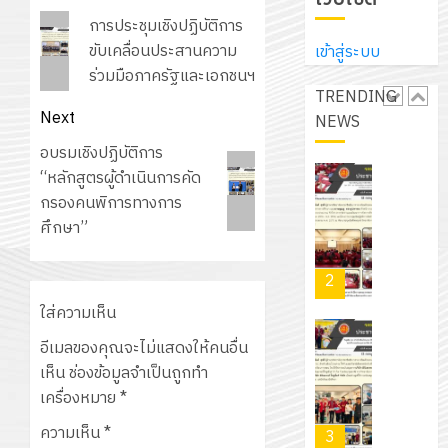
ประจำ
ปรึกษา
navigation
บริษัท
Previous
ปี
การประชุมเชิงปฏิบัติการ
และ
เนรมิต
มิ
post:
การ
ขับเคลื่อนประสานความ
เข้าสู่ระบบ
ผู้
สวน
นิ
ศึกษา
ร่วมมือภาครัฐและเอกชนฯ
ปกครอง
สวย
เอ
TRENDING
2569
เพื่อ
สไตล์
Next
เจอร์
NEWS
1
สร้าง
รักษ์
โซลูชั่น
Next
อบรมเชิงปฏิบัติการ
12
ภูมิคุ้มกัน
โลก!
ส์
post:
“หลักสูตรผู้ดำเนินการคัด
กรกฎาค
ให้
ด้วย
โครงการ
จำกัด
กรองคนพิการทางการ
2026
กับ
แผ่น
จัด
ศึกษา”
นักเรียน
พื้น
ทำ
13
0
นักศึกษา
ทาง
แผน
กรกฎาค
2
ประจำ
เดิน
พัฒนากา
2026
ปี
แนว
ใส่ความเห็น
จัดการ
การ
ใหม่
ศึกษา
อีเมลของคุณจะไม่แสดงให้คนอื่น
รับ
0
ศึกษา
เพียง
ของ
เห็น
ช่องข้อมูลจำเป็นถูกทำ
ชุด
1
แผ่น
สาน
เครื่องหมาย
*
ฝึก
/
ละ
ศึกษา
PLC
2569
ความเห็น
*
3
30
ระยะ