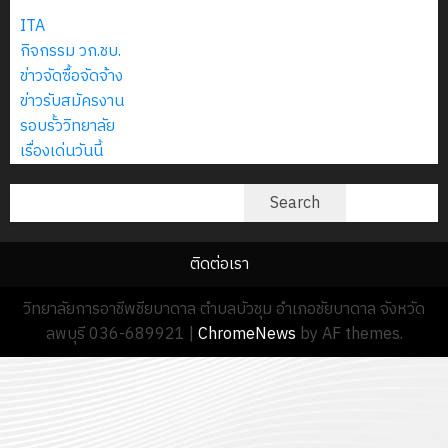
การจัดทำ
13
0
นักศึกษา
ITA
แผน
18
กรกฎาค
ประจำ
กิจกรรม วก.ชบ.
ปฏิบัติ
กรกฎาค
2026
ปี
ข่าวจัดซื้อจัดจ้าง
ราชการ
2026
การ
ข่าวรับสมัครงาน
ประจำ
0
ศึกษา
รอบรั้ววิทยาลัย
ปีงบประมาณ
0
1
เรื่องเด่นวันนี้
พ.ศ.
/
2570
ค้นหา
2569
Search
18
12
กรกฎาคม
ติดต่อเรา
กรกฎาค
2026
2026
0
วิทยาลัยการอาชีพชียบาดาล ตำบลบัวชุม อำเภอชัยบาดาล จังหวัด
ลพบุรี 036-689921
|
ChromeNews
by AF themes.
0