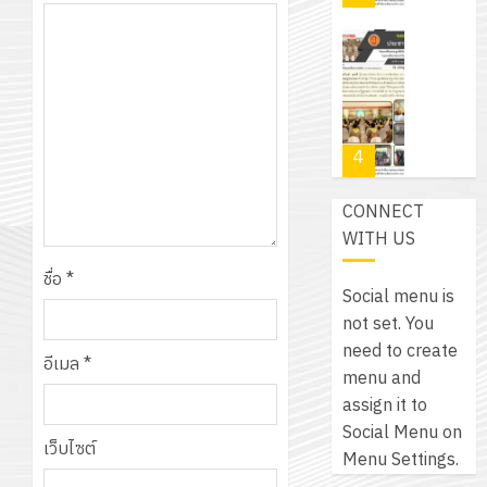
สำหรับ
บาท
5
เขียน
12
เท่านั้น!
ปี
โปรแกรม
โครงการ
กรกฎาค
(พ.ศ.
ให้
ฝึก
2026
6
2570
กับ
อบรม
สิงหาคม
–
แผนก
ลูก
0
2026
4
พ.ศ.
วิชา
เสือ
2574)
อิเล็กทรอ
จิต
0
CONNECT
และ
โดย
อาสา
โครงการ
WITH US
โครงการ
ได้
พระราชท
สัมมนา
ประชุม
รับ
ใน
ชื่อ
*
ระหว่าง
เชิง
Social menu is
การ
สถาน
ครู
ปฏิบัติ
not set. You
5
สนับสนุน
ศึกษา
ที่
การ
need to create
จาก
ประจำ
อีเมล
*
ปรึกษา
จัด
menu and
บริษัท
ปี
และ
เนรมิต
ทำ
assign it to
มิ
การ
ผู้
สวน
แผน
Social Menu on
นิ
ศึกษา
ปกครอง
เว็บไซต์
สวย
ปฏิบัติ
Menu Settings.
เอ
2569
เพื่อ
สไตล์
ราชการ