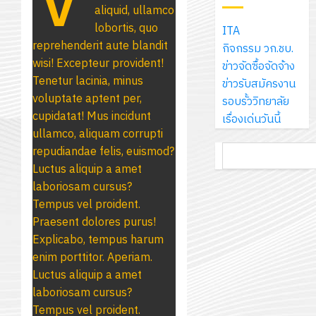
V
ทาง
18
แผน
กรกฎาค
aliquid, ullamco
2
ประจำ
เดิน
กรกฎาค
พัฒนากา
2026
lobortis, quo
ITA
ปี
แนว
2026
จัดการ
reprehenderit aute blandit
กิจกรรม วก.ชบ.
การ
ใหม่
ศึกษา
รับ
0
wisi! Excepteur provident!
ข่าวจัดซื้อจัดจ้าง
ศึกษา
เพียง
ของ
0
ชุด
Tenetur lacinia, minus
ข่าวรับสมัครงาน
1
แผ่น
สาน
ฝึก
voluptate aptent per,
รอบรั้ววิทยาลัย
/
ละ
ศึกษา
PLC
cupidatat! Mus incidunt
เรื่องเด่นวันนี้
2569
3
30
ระยะ
สำหรับ
ullamco, aliquam corrupti
บาท
5
เขียน
ค้นหา
repudiandae felis, euismod?
12
เท่านั้น!
ปี
โปรแกรม
Luctus aliquip a amet
โครงการ
กรกฎาค
(พ.ศ.
ให้
laboriosam cursus?
ฝึก
2026
6
2570
กับ
Tempus vel proident.
อบรม
สิงหาคม
–
แผนก
Praesent dolores purus!
ลูก
0
2026
4
พ.ศ.
วิชา
Explicabo, tempus harum
เสือ
2574)
อิเล็กทรอ
enim porttitor. Aperiam.
จิต
0
และ
โดย
Luctus aliquip a amet
อาสา
โครงการ
โครงการ
ได้
laboriosam cursus?
พระราชท
สัมมนา
ประชุม
รับ
Tempus vel proident.
ใน