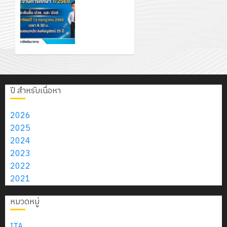
เพื่อสร้าง
ประชุม
ภูมิคุ้มกัน
สัมมนา
ให้กับ
ครูผู้
นักเรียน
ปกครอง
นักศึกษา
เพื่อสร้าง
ประจำปี
ภูมิคุ้มกัน
การ
นักเรียน
ปี สำหรับเนื่อหา
ศึกษา 1 /
นักศึกษา
2569
ประจำปี
2026
การ
2025
12
ศึกษา
2024
กรกฎาคม
1/2569
2023
2026
2022
0
2021
7
กรกฎาคม
หมวดหมู่
2026
0
ITA