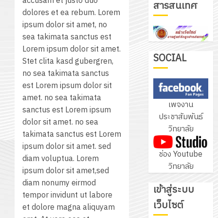
accusam et justo duo
สารสนเทศ
โปรแกรม
dolores et ea rebum. Lorem
โครงการ
ให้
ipsum dolor sit amet, no
ฝึก
กับ
sea takimata sanctus est
อบรม
แผนก
Lorem ipsum dolor sit amet.
ลูก
4
SOCIAL
วิชา
Stet clita kasd gubergren,
เสือ
อิเล็กทรอ
no sea takimata sanctus
จิต
โดย
est Lorem ipsum dolor sit
อาสา
โครงการ
ได้
amet. no sea takimata
พระราชท
สัมมนา
เพจงาน
รับ
sanctus est Lorem ipsum
ใน
ระหว่าง
ประชาสัมพันธ์
การ
dolor sit amet. no sea
สถาน
ครู
วิทยาลัย
5
สนับสนุน
takimata sanctus est Lorem
ศึกษา
ที่
จาก
ipsum dolor sit amet. sed
ประจำ
ปรึกษา
ช่อง Youtube
บริษัท
diam voluptua. Lorem
ปี
และ
เนรมิต
วิทยาลัย
มิ
ipsum dolor sit amet,sed
การ
ผู้
สวน
นิ
diam nonumy eirmod
ศึกษา
ปกครอง
เข้าสู่ระบบ
สวย
เอ
tempor invidunt ut labore
2569
เพื่อ
สไตล์
เว็บไซต์
เจอร์
et dolore magna aliquyam
1
สร้าง
รักษ์
โซลูชั่น