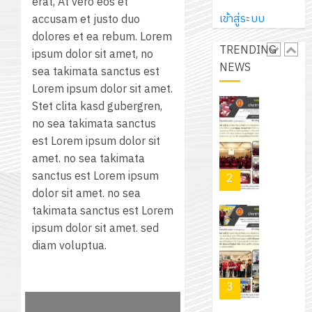
erat, At vero eos et
12
ภูมิคุ้มกัน
โลก!
ส์
เข้าสู่ระบบ
accusam et justo duo
กรกฎาค
ให้
ด้วย
โครงการ
จำกัด
dolores et ea rebum. Lorem
2026
กับ
แผ่น
TRENDING
จัด
ipsum dolor sit amet, no
นักเรียน
พื้น
NEWS
ทำ
sea takimata sanctus est
13
0
นักศึกษา
ทาง
แผน
Lorem ipsum dolor sit amet.
กรกฎาค
2
ประจำ
เดิน
พัฒนากา
Stet clita kasd gubergren,
2026
ปี
แนว
จัดการ
no sea takimata sanctus
การ
ใหม่
ศึกษา
est Lorem ipsum dolor sit
รับ
0
ศึกษา
เพียง
ของ
amet. no sea takimata
ชุด
1
แผ่น
สาน
sanctus est Lorem ipsum
ฝึก
/
ละ
ศึกษา
dolor sit amet. no sea
PLC
2569
3
30
ระยะ
takimata sanctus est Lorem
สำหรับ
บาท
5
ipsum dolor sit amet. sed
เขียน
12
เท่านั้น!
ปี
diam voluptua.
โปรแกรม
โครงการ
กรกฎาค
(พ.ศ.
ให้
ฝึก
2026
6
2570
กับ
อบรม
สิงหาคม
–
แผนก
ลูก
0
2026