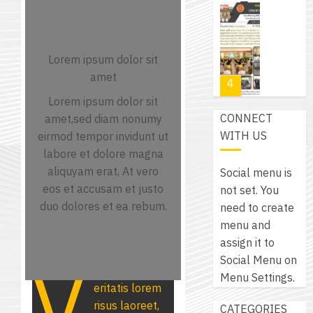
4
พ.ศ.
วิชา
เสือ
2574)
อิเล็กทรอ
จิต
0
และ
โดย
อาสา
โครงการ
โครงการ
ได้
Lorem ipsum dolor sit
พระราชท
สัมมนา
ประชุม
รับ
amet
ใน
ระหว่าง
เชิง
การ
สถาน
ครู
Lorem ipsum dolor sit
ปฏิบัติ
5
สนับสนุน
ศึกษา
ที่
CONNECT
amet,sed diam nonumy
การ
จาก
ประจำ
ปรึกษา
WITH US
eirmod tempor invidunt ut
จัด
บริษัท
ปี
และ
labore et dolore magna
เนรมิต
ทำ
มิ
การ
ผู้
aliquyam erat, At vero
Social menu is
สวน
แผน
นิ
ศึกษา
ปกครอง
eos et accusam et justo
not set. You
สวย
ปฏิบัติ
เอ
2569
เพื่อ
duo dolores et ea rebum.
need to create
สไตล์
ราชการ
เจอร์
1
สร้าง
menu and
รักษ์
ประจำ
โซลูชั่น
12
ภูมิคุ้มกัน
assign it to
โลก!
ปีงบประ
ส์
กรกฎาค
ให้
Social Menu on
ด้วย
พ.ศ.
โครงการ
จำกัด
2026
กับ
Menu Settings.
แผ่น
2570
จัด
eritatis lorem
นักเรียน
พื้น
ทำ
13
risus laoreet,
0
CATEGORIES
นักศึกษา