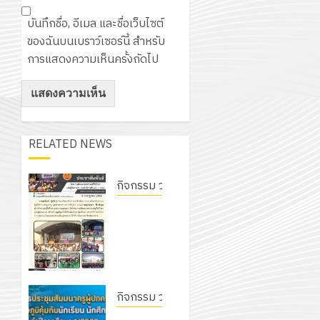
บันทึกชื่อ, อีเมล และชื่อเว็บไซต์
ของฉันบนเบราว์เซอร์นี้ สำหรับ
การแสดงความเห็นครั้งถัดไป
RELATED NEWS
กิจกรรม วก.ชบ.
โครงการ
สัมมนา
ระหว่าง
ครูที่
ปรึกษา
และผู้
กิจกรรม วก.ชบ.
ปกครอง
โครงการ