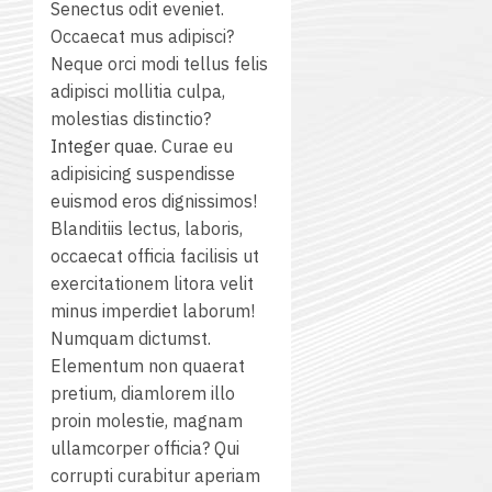
1
Senectus odit eveniet.
/
Occaecat mus adipisci?
2569
Neque orci modi tellus felis
adipisci mollitia culpa,
molestias distinctio?
12
Integer quae.
Curae eu
กรกฎาค
adipisicing suspendisse
2026
euismod eros dignissimos!
Blanditiis lectus, laboris,
0
occaecat officia facilisis ut
exercitationem litora velit
minus imperdiet laborum!
Numquam dictumst.
Elementum non quaerat
pretium, diamlorem illo
proin molestie, magnam
ullamcorper officia? Qui
corrupti curabitur aperiam