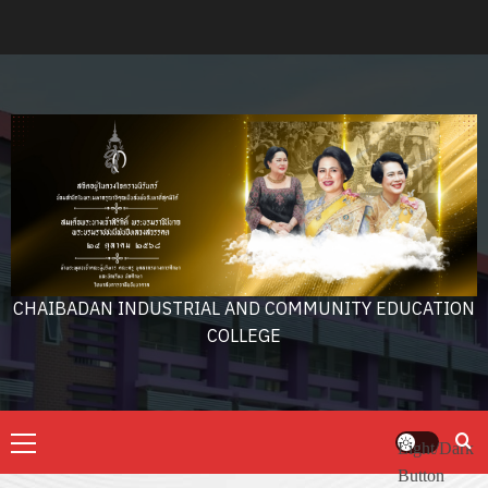
Skip
to
content
CHAIBADAN INDUSTRIAL AND COMMUNITY EDUCATION
COLLEGE
Primary
Light/Dark
Menu
Button