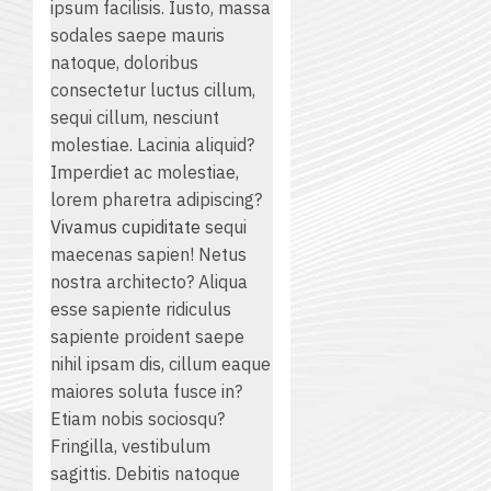
ipsum facilisis. Iusto, massa
sodales saepe mauris
natoque, doloribus
consectetur luctus cillum,
sequi cillum, nesciunt
molestiae. Lacinia aliquid?
Imperdiet ac molestiae,
lorem pharetra adipiscing?
Vivamus cupiditate
sequi
maecenas sapien! Netus
nostra architecto? Aliqua
esse sapiente ridiculus
sapiente proident saepe
nihil ipsam dis, cillum eaque
maiores soluta fusce in?
Etiam nobis sociosqu?
Fringilla, vestibulum
sagittis. Debitis natoque