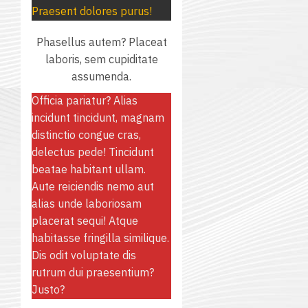
ระหว่าง
เชิง
การ
Praesent dolores purus!
สถาน
ครู
ปฏิบัติ
5
สนับสนุน
ศึกษา
ที่
การ
Phasellus autem? Placeat
จาก
ประจำ
ปรึกษา
จัด
laboris, sem cupiditate
บริษัท
ปี
และ
ทำ
assumenda.
มิ
การ
ผู้
แผน
นิ
ศึกษา
Officia pariatur? Alias
ปกครอง
ปฏิบัติ
เอ
2569
incidunt tincidunt, magnam
เพื่อ
ราชการ
เจอร์
distinctio congue cras,
สร้าง
ประจำ
โซลูชั่น
delectus pede! Tincidunt
12
ภูมิคุ้มกัน
ปีงบประ
ส์
beatae habitant ullam.
กรกฎาค
ให้
พ.ศ.
จำกัด
Aute reiciendis nemo aut
2026
กับ
2570
alias unde laboriosam
นักเรียน
13
placerat sequi! Atque
0
นักศึกษา
18
กรกฎาค
habitasse fringilla similique.
ประจำ
กรกฎาค
2026
Dis odit voluptate dis
ปี
2026
rutrum dui praesentium?
การ
0
Justo?
ศึกษา
0