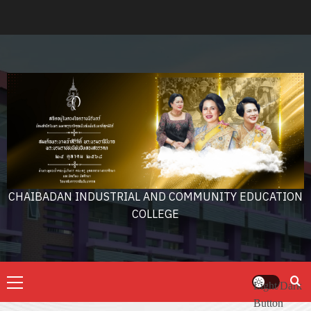
Skip
to
content
CHAIBADAN INDUSTRIAL AND COMMUNITY EDUCATION
COLLEGE
Primary
Light/Dark
Menu
Button