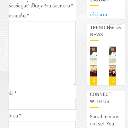
ช่องข้อมูลจำเป็นถูกทำเครื่องหมาย
*
เข้าสู่ระบบ
ความเห็น
*
TRENDING
NEWS
โครงการ
โครงการ
เนรมิต
โครงการ
รับ
ฝึก
สัมมนา
สวน
จัด
ชุด
อบรม
ระหว่าง
สวย
ทำ
ฝึก
ลูก
ครู
สไตล์
แผน
PL
4
5
1
2
3
เสือ
ที่
รักษ์
พัฒนาการ
สำห
จิต
ปรึกษา
โลก!
จัดการ
เขีย
ชื่อ
*
CONNECT
อาสา
และ
ด้วย
ศึกษา
โปร
WITH US
พระราชทาน
ผู้
แผ่น
ของ
ให้
ใน
ปกครอง
พื้น
สาน
กับ
อีเมล
*
Social menu is
สถาน
เพื่อ
ทาง
ศึกษา
แผ
not set. You
ศึกษา
สร้าง
เดิน
ระยะ
วิชา