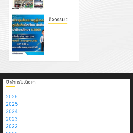
0
กร
ครูที่
ประจำ
20
ปรึกษา
ปีงบประมาณ
และผู้
กิจกรรม วก.ชบ.
พ.ศ.
0
ปกครอง
2570
โครงการ
เพื่อสร้าง
ประชุม
ภูมิคุ้มกัน
สัมมนา
18
ให้กับ
ครูผู้
กรกฎาคม
นักเรียน
ปกครอง
2026
นักศึกษา
เพื่อสร้าง
ประจำปี
ภูมิคุ้มกัน
0
การ
นักเรียน
ปี สำหรับเนื่อหา
ศึกษา 1 /
นักศึกษา
2569
ประจำปี
2026
การ
2025
12
ศึกษา
2024
กรกฎาคม
1/2569
2023
2026
2022
0