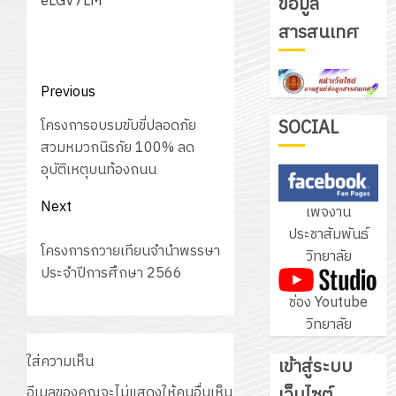
eLGV7LM
ข้อมูล
สารสนเทศ
Post
Previous
navigation
Previous
โครงการอบรมขับขี่ปลอดภัย
SOCIAL
post:
สวมหมวกนิรภัย 100% ลด
อุบัติเหตุบนท้องถนน
Next
เพจงาน
ประชาสัมพันธ์
Next
โครงการถวายเทียนจำนำพรรษา
วิทยาลัย
post:
ประจำปีการศึกษา 2566
ช่อง Youtube
วิทยาลัย
ใส่ความเห็น
เข้าสู่ระบบ
เว็บไซต์
อีเมลของคุณจะไม่แสดงให้คนอื่นเห็น