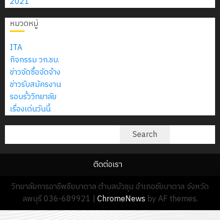
2021
7
กรกฎาคม
หมวดหมู่
2026
0
ITA
กิจกรรม วก.ชบ.
ข่าวจัดซื้อจัดจ้าง
ข่าวรับสมัครงาน
รอบรั้ววิทยาลัย
เรื่องเด่นวันนี้
ค้นหา
Search
ติดต่อเรา
วิทยาลัยการอาชีพชียบาดาล ตำบลบัวชุม อำเภอชัยบาดาล จังหวัด
ลพบุรี 036-689921
|
ChromeNews
by AF themes.