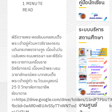
คู่มือนักเรียน
1 MINUTE
READ
ระบบบริหาร
สถานศึกษา
พิธีถวายพระพรชัยมงคลสมเด็จ
พระเจ้าอยู่หัวมหาวชิราลงกรณ
บดินทรเทพยวรางกูร เนื่องในวัน
เฉลิมพระชนมพรรษา และพิธีรับ
พระราชทานเครื่องราช
อิสริยาภรณ์ เบื้องหน้าพระบรม
ฉายาลักษณ์พระบาทสมเด็จ
พระเจ้าอยู่หัว ณ โดมอนุสรณ์
25 ปี วิทยาลัยการอาชีพ
ชัยบาดาล
>>
https://drive.google.com/drive/folders/1brdF7Pb
งานศูนย์
fbclid=IwAR0ni8UArSSyT7nWN7xxIuXnRf1Ngc67gRS