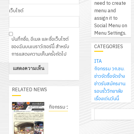
need to create
ประจำ
ภูมิคุ้มกัน
แนว
5
อิเล
menu and
เว็บไซต์
ปี
ให้
ใหม่
ปี
โดย
assign it to
การ
กับ
เพียง
(พ.ศ.
ได้
Social Menu on
ศึกษา
นักเรียน
แผ่น
2570
รับ
Menu Settings.
2569
นักศึกษา
ละ
–
การ
บันทึกชื่อ, อีเมล และชื่อเว็บไซต์
ประจำ
30
พ.ศ.
สนั
CATEGORIES
ของฉันบนเบราว์เซอร์นี้ สำหรับ
ปี
บาท
2574)
จาก
12
การแสดงความเห็นครั้งถัดไป
การ
เท่านั้น!
และ
บริษ
กรกฎาคม
ITA
ศึกษา
โครงการ
มิ
2026
กิจกรรม วก.ชบ.
1
ประชุม
นิ
6
ข่าวจัดซื้อจัดจ้าง
/
เชิง
เอ
0
สิงหาคม
ข่าวรับสมัครงาน
2569
ปฏิบัติ
เจอร
2026
RELATED NEWS
รอบรั้ววิทยาลัย
การ
โซลูช
เรื่องเด่นวันนี้
จัด
ส์
12
0
กิจกรรม วก.ชบ.
ทำ
จำก
กรกฎาคม
ค้นหา
โครงการ
แผน
2026
สัมมนา
ปฏิบัติ
13
ระหว่าง
ราชการ