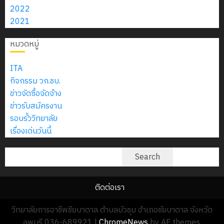
สิงหาคม
–
แผนก
ลูก
2022
0
2026
4
พ.ศ.
วิชา
เสือ
2021
2574)
อิเล็กทรอ
จิต
0
และ
โดย
หมวดหมู่
อาสา
โครงการ
โครงการ
ได้
พระราชท
สัมมนา
ประชุม
รับ
ITA
ใน
ระหว่าง
เชิง
การ
กิจกรรม วก.ชบ.
สถาน
ครู
ปฏิบัติ
5
สนับสนุน
ข่าวจัดซื้อจัดจ้าง
ศึกษา
ที่
การ
จาก
ข่าวรับสมัครงาน
ประจำ
ปรึกษา
จัด
บริษัท
รอบรั้ววิทยาลัย
ปี
และ
ทำ
มิ
เรื่องเด่นวันนี้
การ
ผู้
แผน
นิ
ศึกษา
ปกครอง
ปฏิบัติ
ค้นหา
เอ
Search
2569
เพื่อ
ราชการ
เจอร์
สร้าง
ประจำ
โซลูชั่น
12
ภูมิคุ้มกัน
ติดต่อเรา
ปีงบประ
ส์
กรกฎาค
ให้
พ.ศ.
จำกัด
วิทยาลัยการอาชีพชียบาดาล ตำบลบัวชุม อำเภอชัยบาดาล จังหวัด
2026
กับ
2570
ลพบุรี 036-689921
|
ChromeNews
by AF themes.
นักเรียน