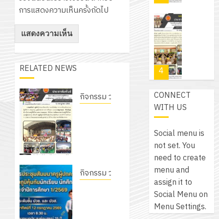
สำหรับ
บาท
5
การแสดงความเห็นครั้งถัดไป
เขียน
12
เท่านั้น!
ปี
โปรแกรม
โครงการ
กรกฎาค
(พ.ศ.
ให้
ฝึก
2026
6
2570
กับ
อบรม
สิงหาคม
–
แผนก
ลูก
0
RELATED NEWS
2026
4
พ.ศ.
วิชา
เสือ
2574)
อิเล็กทรอ
จิต
0
CONNECT
และ
กิจกรรม วก.ชบ.
โดย
อาสา
โครงการ
WITH US
โครงการ
ได้
โครงการ
พระราชท
สัมมนา
ประชุม
รับ
สัมมนา
ใน
ระหว่าง
เชิง
Social menu is
การ
ระหว่าง
สถาน
ครู
ปฏิบัติ
not set. You
5
สนับสนุน
ครูที่
ศึกษา
ที่
การ
need to create
จาก
ปรึกษา
ประจำ
ปรึกษา
จัด
menu and
บริษัท
และผู้
กิจกรรม วก.ชบ.
ปี
และ
เนรมิต
ทำ
assign it to
มิ
ปกครอง
การ
โครงการ
ผู้
สวน
แผน
Social Menu on
นิ
เพื่อสร้าง
ศึกษา
ประชุม
ปกครอง
สวย
ปฏิบัติ
Menu Settings.
เอ
ภูมิคุ้มกัน
2569
สัมมนา
เพื่อ
สไตล์
ราชการ