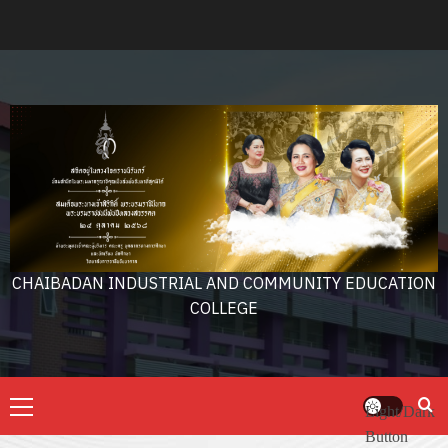
Skip
to
content
CHAIBADAN INDUSTRIAL AND COMMUNITY EDUCATION
COLLEGE
Primary
Light/Dark
Menu
Button