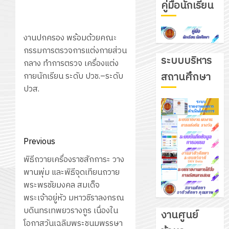
คู่มือนักเรียน
งานปกครอง พร้อมด้วยคณะ
กรรมการตรวจการแต่งกายส่วน
ระบบบริหาร
กลาง ทำการตรวจ เครื่องแต่ง
สถานศึกษา
กายนักเรียน ระดับ ปวช.–ระดับ
ปวส.
Post
Previous
navigation
Previous
พิธีถวายเครื่องราชสักการะ วาง
post:
พานพุ่ม และพิธีจุดเทียนถวาย
พระพรชัยมงคล สมเด็จ
พระเจ้าอยู่หัว มหาวชิราลงกรณ
บดินทรเทพยวรางกูร เนื่องใน
งานศูนย์
โอกาสวันเฉลิมพระชนมพรรษา