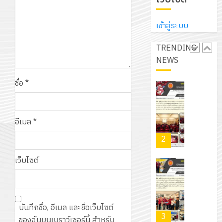
ประจำ
ปรึกษา
บริษัท
ปี
และ
เนรมิต
มิ
การ
เข้าสู่ระบบ
ผู้
สวน
นิ
ศึกษา
ปกครอง
สวย
เอ
TRENDING
2569
เพื่อ
สไตล์
เจอร์
NEWS
1
สร้าง
รักษ์
โซลูชั่น
12
ภูมิคุ้มกัน
โลก!
ชื่อ
*
ส์
กรกฎาค
ให้
ด้วย
โครงการ
จำกัด
2026
กับ
แผ่น
จัด
นักเรียน
พื้น
ทำ
อีเมล
*
13
0
นักศึกษา
ทาง
แผน
กรกฎาค
2
ประจำ
เดิน
พัฒนากา
2026
ปี
แนว
จัดการ
เว็บไซต์
การ
ใหม่
ศึกษา
รับ
0
ศึกษา
เพียง
ของ
ชุด
1
แผ่น
สาน
ฝึก
/
ละ
ศึกษา
บันทึกชื่อ, อีเมล และชื่อเว็บไซต์
PLC
2569
3
30
ระยะ
ของฉันบนเบราว์เซอร์นี้ สำหรับ