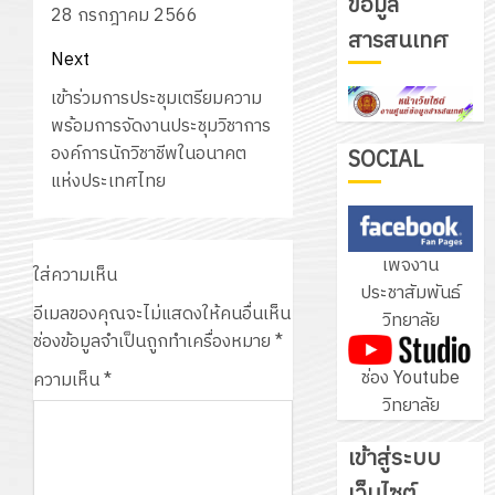
ข้อมูล
28 กรกฎาคม 2566
รับ
สารสนเทศ
ชุด
Next
ฝึก
Next
เข้าร่วมการประชุมเตรียมความ
PLC
3
post:
พร้อมการจัดงานประชุมวิชาการ
สำหรับ
องค์การนักวิชาชีพในอนาคต
เขียน
SOCIAL
แห่งประเทศไทย
โปรแกรม
โครงการ
ให้
ฝึก
กับ
อบรม
เพจงาน
แผนก
ลูก
ใส่ความเห็น
4
ประชาสัมพันธ์
วิชา
เสือ
อีเมลของคุณจะไม่แสดงให้คนอื่นเห็น
วิทยาลัย
อิเล็กทรอ
จิต
ช่องข้อมูลจำเป็นถูกทำเครื่องหมาย
*
โดย
อาสา
โครงการ
ช่อง Youtube
ได้
ความเห็น
*
พระราชท
สัมมนา
วิทยาลัย
รับ
ใน
ระหว่าง
การ
สถาน
ครู
เข้าสู่ระบบ
5
สนับสนุน
ศึกษา
ที่
จาก
เว็บไซต์