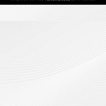
13
0
นักศึกษา
18
กรกฎาค
ประจำ
กรกฎาค
2026
ปี
2026
การ
0
ศึกษา
0
1
/
2569
12
กรกฎาค
2026
0