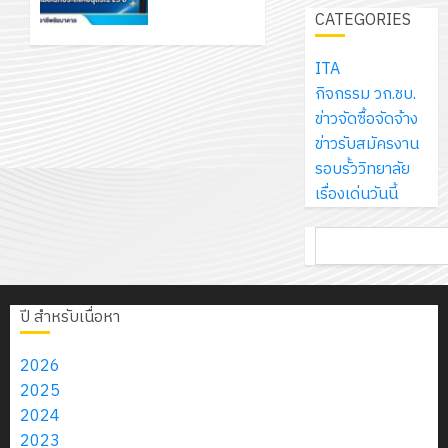
เจอร์
ให้กับ
1
ครูผู้
สร้าง
CATEGORIES
รักษ์
ประจำ
โซลูชั่น
นักเรียน
ปกครอง
12
ภูมิคุ้มกัน
โลก!
ปีงบประ
ส์
นักศึกษา
เพื่อสร้าง
กรกฎาค
ให้
ITA
ด้วย
พ.ศ.
โครงการ
จำกัด
ประจำปี
ภูมิคุ้มกัน
2026
กับ
กิจกรรม วก.ชบ.
แผ่น
2570
จัด
การ
นักเรียน
นักเรียน
ข่าวจัดซื้อจัดจ้าง
พื้น
ทำ
ศึกษา 1 /
13
นักศึกษา
0
นักศึกษา
ข่าวรับสมัครงาน
ทาง
18
แผน
2569
กรกฎาค
ประจำปี
2
ประจำ
รอบรั้ววิทยาลัย
เดิน
กรกฎาค
พัฒนากา
2026
การ
ปี
เรื่องเด่นวันนี้
แนว
2026
จัดการ
12
ศึกษา
การ
ใหม่
ศึกษา
รับ
0
กรกฎาคม
1/2569
ค้นหา
ศึกษา
เพียง
ของ
0
ชุด
2026
1
แผ่น
สาน
ฝึก
0
/
7
ละ
ศึกษา
PLC
2569
ปี สำหรับเนื่อหา
กรกฎาคม
3
30
ระยะ
สำหรับ
2026
บาท
5
เขียน
2026
0
12
เท่านั้น!
ปี
โปรแกรม
โครงการ
2025
กรกฎาค
(พ.ศ.
ให้
ฝึก
2024
2026
6
2570
กับ
อบรม
2023