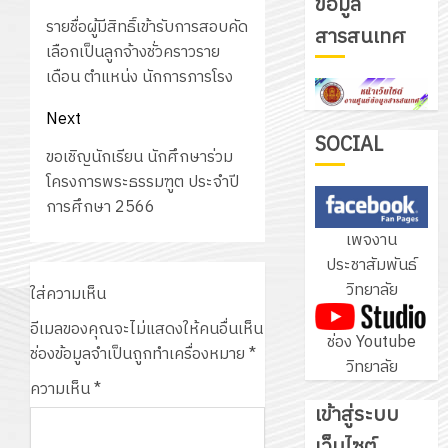
ข้อมูล
navigation
รับ
Previous
รายชื่อผู้มีสิทธิ์เข้ารับการสอบคัด
สารสนเทศ
ชุด
post:
เลือกเป็นลูกจ้างชั่วคราวราย
ฝึก
เดือน ตำแหน่ง นักการภารโรง
PLC
3
สำหรับ
Next
เขียน
SOCIAL
Next
ขอเชิญนักเรียน นักศึกษาร่วม
โปรแกรม
โครงการ
post:
โครงการพระธรรมฑูต ประจำปี
ให้
ฝึก
การศึกษา 2566
กับ
อบรม
เพจงาน
แผนก
ลูก
4
ประชาสัมพันธ์
วิชา
เสือ
วิทยาลัย
อิเล็กทรอ
ใส่ความเห็น
จิต
โดย
อาสา
โครงการ
อีเมลของคุณจะไม่แสดงให้คนอื่นเห็น
ช่อง Youtube
ได้
พระราชท
สัมมนา
ช่องข้อมูลจำเป็นถูกทำเครื่องหมาย
*
วิทยาลัย
รับ
ใน
ระหว่าง
ความเห็น
*
การ
สถาน
ครู
เข้าสู่ระบบ
5
สนับสนุน
ศึกษา
ที่
จาก
เว็บไซต์