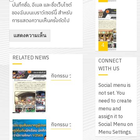
สำหรับ
บาท
บันทึกชื่อ, อีเมล และชื่อเว็บไซต์
5
เขียน
12
เท่านั้น!
ของฉันบนเบราว์เซอร์นี้ สำหรับ
ปี
โปรแกรม
โครงการ
กรกฎาค
การแสดงความเห็นครั้งถัดไป
(พ.ศ.
ให้
ฝึก
2026
6
2570
กับ
อบรม
สิงหาคม
–
แผนก
ลูก
0
2026
4
พ.ศ.
วิชา
เสือ
2574)
อิเล็กทรอ
จิต
RELATED NEWS
0
CONNECT
และ
โดย
อาสา
โครงการ
WITH US
โครงการ
ได้
พระราชท
สัมมนา
กิจกรรม วก.ชบ.
ประชุม
รับ
ใน
ระหว่าง
เชิง
Social menu is
โครงการ
การ
สถาน
ครู
ปฏิบัติ
not set. You
สัมมนา
5
สนับสนุน
ศึกษา
ที่
การ
need to create
ระหว่าง
จาก
ประจำ
ปรึกษา
จัด
menu and
ครูที่
บริษัท
ปี
และ
เนรมิต
ทำ
assign it to
ปรึกษา
มิ
การ
ผู้
สวน
แผน
Social Menu on
และผู้
กิจกรรม วก.ชบ.
นิ
ศึกษา
ปกครอง
สวย
ปฏิบัติ
Menu Settings.
ปกครอง
เอ
โครงการ
2569
เพื่อ
สไตล์
ราชการ