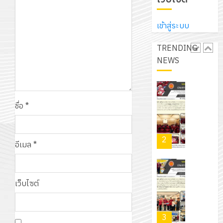
ประจำ
ปรึกษา
บริษัท
ปี
และ
เนรมิต
มิ
การ
เข้าสู่ระบบ
ผู้
สวน
นิ
ศึกษา
ปกครอง
สวย
เอ
TRENDING
2569
เพื่อ
สไตล์
เจอร์
NEWS
1
สร้าง
รักษ์
โซลูชั่น
12
ภูมิคุ้มกัน
โลก!
ส์
กรกฎาค
ให้
ด้วย
โครงการ
จำกัด
2026
กับ
แผ่น
ชื่อ
*
จัด
นักเรียน
พื้น
ทำ
13
0
นักศึกษา
ทาง
แผน
กรกฎาค
2
ประจำ
เดิน
อีเมล
*
พัฒนากา
2026
ปี
แนว
จัดการ
การ
ใหม่
ศึกษา
รับ
0
ศึกษา
เพียง
ของ
เว็บไซต์
ชุด
1
แผ่น
สาน
ฝึก
/
ละ
ศึกษา
PLC
2569
3
30
ระยะ