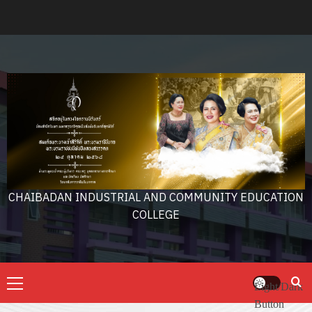
Skip
to
content
CHAIBADAN INDUSTRIAL AND COMMUNITY EDUCATION
COLLEGE
Primary
Light/Dark
Menu
Button