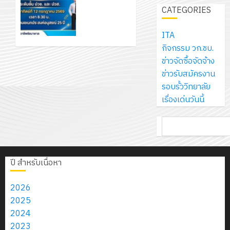
เพื่อสร้าง
เจอร์
ประชุม
1
สร้าง
CATEGORIES
รักษ์
ประจำ
ภูมิคุ้มกัน
โซลูชั่น
สัมมนา
12
ภูมิคุ้มกัน
โลก!
ปีงบประ
ให้กับ
ส์
ครูผู้
กรกฎาค
ให้
ITA
ด้วย
พ.ศ.
นักเรียน
โครงการ
จำกัด
ปกครอง
2026
กับ
กิจกรรม วก.ชบ.
แผ่น
2570
นักศึกษา
จัด
เพื่อสร้าง
นักเรียน
ข่าวจัดซื้อจัดจ้าง
พื้น
ประจำปี
ทำ
ภูมิคุ้มกัน
13
0
นักศึกษา
ข่าวรับสมัครงาน
ทาง
การ
18
แผน
นักเรียน
กรกฎาค
2
ประจำ
รอบรั้ววิทยาลัย
เดิน
ศึกษา 1 /
กรกฎาค
พัฒนากา
นักศึกษา
2026
ปี
เรื่องเด่นวันนี้
แนว
2569
2026
จัดการ
ประจำปี
การ
ใหม่
ศึกษา
การ
รับ
0
ค้นหา
ศึกษา
เพียง
ของ
0
12
ศึกษา
ชุด
1
แผ่น
สาน
กรกฎาคม
1/2569
ฝึก
/
ละ
ศึกษา
2026
PLC
2569
ปี สำหรับเนื่อหา
3
30
ระยะ
0
สำหรับ
7
บาท
5
เขียน
กรกฎาคม
2026
12
เท่านั้น!
ปี
โปรแกรม
2026
โครงการ
2025
กรกฎาค
(พ.ศ.
ให้
0
ฝึก
2024
2026
6
2570
กับ
อบรม
2023