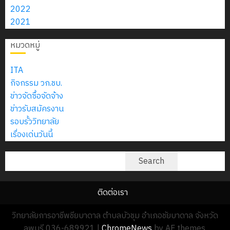
สิงหาคม
–
แผนก
ลูก
2022
0
2026
4
พ.ศ.
วิชา
เสือ
2021
2574)
อิเล็กทรอ
จิต
0
และ
โดย
หมวดหมู่
อาสา
โครงการ
โครงการ
ได้
พระราชท
สัมมนา
ประชุม
รับ
ITA
ใน
ระหว่าง
เชิง
การ
กิจกรรม วก.ชบ.
สถาน
ครู
ปฏิบัติ
5
สนับสนุน
ข่าวจัดซื้อจัดจ้าง
ศึกษา
ที่
การ
จาก
ข่าวรับสมัครงาน
ประจำ
ปรึกษา
จัด
บริษัท
รอบรั้ววิทยาลัย
ปี
และ
ทำ
มิ
เรื่องเด่นวันนี้
การ
ผู้
แผน
นิ
ศึกษา
ปกครอง
ปฏิบัติ
ค้นหา
เอ
Search
2569
เพื่อ
ราชการ
เจอร์
สร้าง
ประจำ
โซลูชั่น
12
ภูมิคุ้มกัน
ติดต่อเรา
ปีงบประ
ส์
กรกฎาค
ให้
พ.ศ.
จำกัด
วิทยาลัยการอาชีพชียบาดาล ตำบลบัวชุม อำเภอชัยบาดาล จังหวัด
2026
กับ
2570
ลพบุรี 036-689921
|
ChromeNews
by AF themes.
นักเรียน