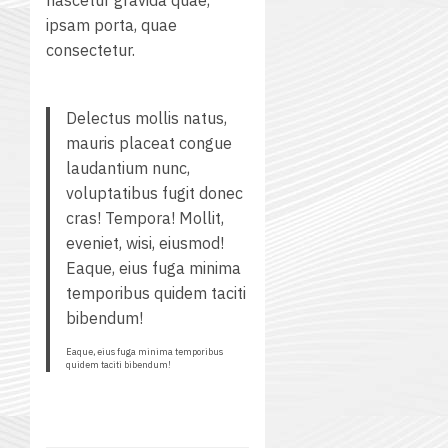
nascetur gravida quae,
ipsam porta, quae
consectetur.
Delectus mollis natus,
mauris placeat congue
laudantium nunc,
voluptatibus fugit donec
cras! Tempora! Mollit,
eveniet, wisi, eiusmod!
Eaque, eius fuga minima
temporibus quidem taciti
bibendum!
Eaque, eius fuga minima temporibus
quidem taciti bibendum!