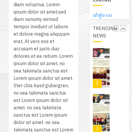
12
ภูมิคุ้มกัน
โลก!
ส์
diam voluptua. Lorem
กรกฎาค
ให้
ด้วย
โครงการ
จำกัด
ipsum dolor sit amet,sed
2026
กับ
เข้าสู่ระบบ
แผ่น
จัด
diam nonumy eirmod
นักเรียน
พื้น
ทำ
tempor invidunt ut labore
13
TRENDING
0
นักศึกษา
ทาง
แผน
et dolore magna aliquyam
กรกฎาค
NEWS
2
ประจำ
เดิน
พัฒนากา
erat, At vero eos et
2026
ปี
แนว
จัดการ
accusam et justo duo
การ
ใหม่
ศึกษา
dolores et ea rebum. Lorem
รับ
0
ศึกษา
เพียง
ของ
ipsum dolor sit amet, no
ชุด
1
แผ่น
สาน
sea takimata sanctus est
ฝึก
/
ละ
ศึกษา
Lorem ipsum dolor sit amet.
PLC
2569
3
30
ระยะ
Stet clita kasd gubergren,
สำหรับ
บาท
5
no sea takimata sanctus
เขียน
12
เท่านั้น!
ปี
est Lorem ipsum dolor sit
โปรแกรม
โครงการ
กรกฎาค
(พ.ศ.
amet. no sea takimata
ให้
ฝึก
2026
6
2570
sanctus est Lorem ipsum
กับ
อบรม
สิงหาคม
–
dolor sit amet. no sea
แผนก
ลูก
0
2026
4
พ.ศ.
takimata sanctus est Lorem
วิชา