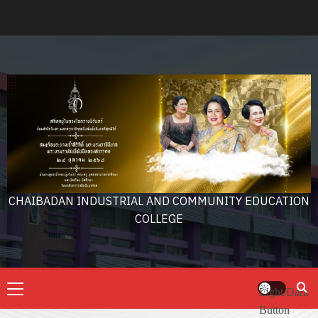
Skip
to
content
CHAIBADAN INDUSTRIAL AND COMMUNITY EDUCATION
COLLEGE
Primary
Light/Dark
Menu
Button