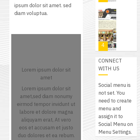
เสือ
2574)
ipsum dolor sit amet. sed
อิเล็กทรอ
จิต
0
และ
diam voluptua.
โดย
อาสา
โครงการ
โครงการ
ได้
พระราชท
สัมมนา
ประชุม
รับ
ใน
ระหว่าง
เชิง
การ
สถาน
ครู
ปฏิบัติ
5
สนับสนุน
ศึกษา
ที่
การ
จาก
ประจำ
ปรึกษา
จัด
CONNECT
บริษัท
ปี
และ
เนรมิต
ทำ
WITH US
มิ
Lorem ipsum dolor sit
การ
ผู้
สวน
แผน
นิ
amet
ศึกษา
ปกครอง
สวย
ปฏิบัติ
เอ
Social menu is
2569
เพื่อ
Lorem ipsum dolor sit
สไตล์
ราชการ
เจอร์
not set. You
1
สร้าง
amet,sed diam nonumy
รักษ์
ประจำ
โซลูชั่น
need to create
12
ภูมิคุ้มกัน
eirmod tempor invidunt ut
โลก!
ปีงบประ
ส์
menu and
กรกฎาค
ให้
labore et dolore magna
ด้วย
พ.ศ.
โครงการ
จำกัด
assign it to
2026
กับ
aliquyam erat, At vero
แผ่น
2570
จัด
Social Menu on
นักเรียน
eos et accusam et justo
พื้น
ทำ
Menu Settings.
13
0
นักศึกษา
duo dolores et ea rebum.
ทาง
18
แผน