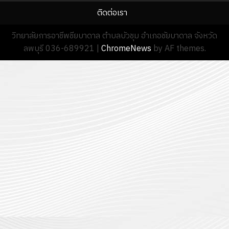
ติดต่อเรา
วิทยาลัยการอาชีพชียบาดาล ตำบลบัวชุม อำเภอชัยบาดาล จังหวัด
ลพบุรี 036-689921
|
ChromeNews
by AF themes.