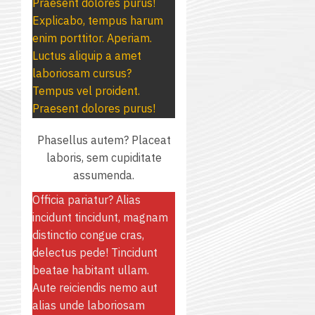
เชิง
Praesent dolores purus!
การ
สถาน
ครู
ปฏิบัติ
Explicabo, tempus harum
5
สนับสนุน
ศึกษา
ที่
การ
enim porttitor. Aperiam.
จาก
ประจำ
ปรึกษา
จัด
Luctus aliquip a amet
บริษัท
ปี
และ
ทำ
laboriosam cursus?
มิ
การ
ผู้
แผน
Tempus vel proident.
นิ
ศึกษา
ปกครอง
ปฏิบัติ
Praesent dolores purus!
เอ
2569
เพื่อ
ราชการ
เจอร์
สร้าง
ประจำ
Phasellus autem? Placeat
โซลูชั่น
12
ภูมิคุ้มกัน
ปีงบประ
laboris, sem cupiditate
ส์
กรกฎาค
ให้
พ.ศ.
assumenda.
จำกัด
2026
กับ
2570
Officia pariatur? Alias
นักเรียน
incidunt tincidunt, magnam
13
0
นักศึกษา
18
distinctio congue cras,
กรกฎาค
ประจำ
กรกฎาค
delectus pede! Tincidunt
2026
ปี
2026
beatae habitant ullam.
การ
Aute reiciendis nemo aut
0
ศึกษา
0
alias unde laboriosam
1