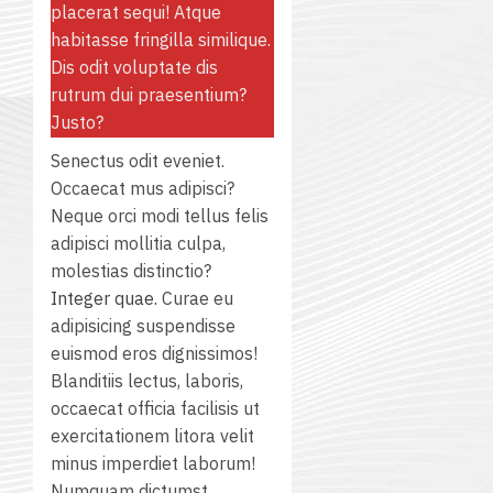
placerat sequi! Atque
/
habitasse fringilla similique.
2569
Dis odit voluptate dis
rutrum dui praesentium?
12
Justo?
กรกฎาค
Senectus odit eveniet.
2026
Occaecat mus adipisci?
Neque orci modi tellus felis
0
adipisci mollitia culpa,
molestias distinctio?
Integer quae.
Curae eu
adipisicing suspendisse
euismod eros dignissimos!
Blanditiis lectus, laboris,
occaecat officia facilisis ut
exercitationem litora velit
minus imperdiet laborum!
Numquam dictumst.