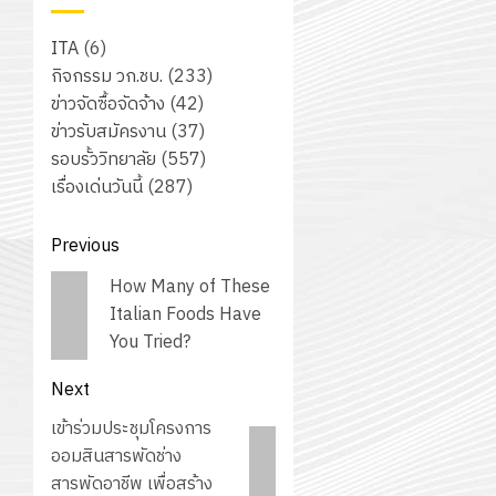
ITA
(6)
กิจกรรม วก.ชบ.
(233)
ข่าวจัดซื้อจัดจ้าง
(42)
ข่าวรับสมัครงาน
(37)
รอบรั้ววิทยาลัย
(557)
เรื่องเด่นวันนี้
(287)
Post
Previous
navigation
Previous
How Many of These
post:
Italian Foods Have
You Tried?
Next
Next
เข้าร่วมประชุมโครงการ
post:
ออมสินสารพัดช่าง
สารพัดอาชีพ เพื่อสร้าง