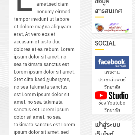
L
ข้อมูล
โปรแกรม
amet,sed diam
โครงการ
สารสนเทศ
ให้
nonumy eirmod
ฝึก
กับ
tempor invidunt ut labore
อบรม
แผนก
et dolore magna aliquyam
ลูก
4
วิชา
erat, At vero eos et
เสือ
อิเล็กทรอ
accusam et justo duo
SOCIAL
จิต
โดย
dolores et ea rebum. Lorem
อาสา
โครงการ
ได้
ipsum dolor sit amet, no
พระราชท
สัมมนา
รับ
sea takimata sanctus est
ใน
ระหว่าง
การ
Lorem ipsum dolor sit amet.
เพจงาน
สถาน
ครู
5
สนับสนุน
Stet clita kasd gubergren,
ประชาสัมพันธ์
ศึกษา
ที่
จาก
no sea takimata sanctus
วิทยาลัย
ประจำ
ปรึกษา
บริษัท
est Lorem ipsum dolor sit
ปี
และ
เนรมิต
มิ
amet. no sea takimata
ช่อง Youtube
การ
ผู้
สวน
นิ
sanctus est Lorem ipsum
วิทยาลัย
ศึกษา
ปกครอง
สวย
เอ
dolor sit amet. no sea
2569
เพื่อ
สไตล์
เข้าสู่ระบบ
เจอร์
takimata sanctus est Lorem
1
สร้าง
รักษ์
โซลูชั่น
ipsum dolor sit amet. sed
เว็บไซต์