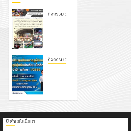
กิจกรรม วก.ชบ.
โครงการ
สัมมนา
ระหว่าง
ครูที่
ปรึกษา
และผู้
กิจกรรม วก.ชบ.
ปกครอง
โครงการ
เพื่อสร้าง
ประชุม
ภูมิคุ้มกัน
สัมมนา
ให้กับ
ครูผู้
นักเรียน
ปกครอง
นักศึกษา
เพื่อสร้าง
ประจำปี
ภูมิคุ้มกัน
การ
นักเรียน
ปี สำหรับเนื่อหา
ศึกษา 1 /
นักศึกษา