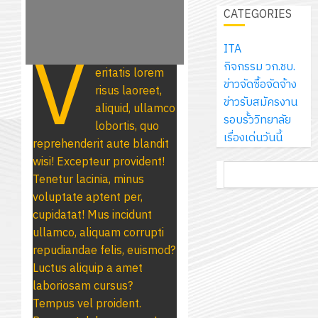
กรกฎาค
2
ประจำ
เดิน
CATEGORIES
กรกฎาค
พัฒนากา
2026
ปี
แนว
2026
จัดการ
V
การ
ใหม่
ITA
ศึกษา
รับ
0
ศึกษา
เพียง
กิจกรรม วก.ชบ.
ของ
0
eritatis lorem
ชุด
1
แผ่น
ข่าวจัดซื้อจัดจ้าง
สาน
risus laoreet,
ฝึก
/
ละ
ข่าวรับสมัครงาน
ศึกษา
aliquid, ullamco
PLC
2569
3
30
รอบรั้ววิทยาลัย
ระยะ
lobortis, quo
สำหรับ
บาท
เรื่องเด่นวันนี้
5
reprehenderit aute blandit
เขียน
12
เท่านั้น!
ปี
wisi! Excepteur provident!
โปรแกรม
โครงการ
ค้นหา
กรกฎาค
(พ.ศ.
Tenetur lacinia, minus
ให้
ฝึก
2026
6
2570
voluptate aptent per,
กับ
อบรม
สิงหาคม
–
cupidatat! Mus incidunt
แผนก
ลูก
0
2026
4
พ.ศ.
ullamco, aliquam corrupti
วิชา
เสือ
2574)
repudiandae felis, euismod?
อิเล็กทรอ
จิต
0
และ
Luctus aliquip a amet
โดย
อาสา
โครงการ
โครงการ
laboriosam cursus?
ได้
พระราชท
สัมมนา
ประชุม
Tempus vel proident.
รับ
ใน
ระหว่าง