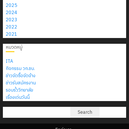
พ.ศ.
จำกัด
2570 –
2025
2026
กับ
2570
พ.ศ.
2024
นักเรียน
2574)
13
2023
0
นักศึกษา
18
และ
กรกฎาค
2022
ประจำ
กรกฎาค
โครงการ
2026
2021
ปี
2026
ประชุมเชิง
การ
หมวดหมู่
ปฏิบัติ
0
ศึกษา
0
การจัดทำ
1
ITA
แผน
/
กิจกรรม วก.ชบ.
ปฏิบัติ
2569
ข่าวจัดซื้อจัดจ้าง
ราชการ
ข่าวรับสมัครงาน
ประจำ
12
รอบรั้ววิทยาลัย
ปีงบประมาณ
กรกฎาค
เรื่องเด่นวันนี้
พ.ศ.
2026
2570
ค้นหา
Search
0
18
กรกฎาคม