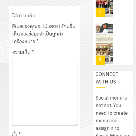
ฝึก
/
ละ
ศึกษา
PLC
2569
3
30
ระยะ
สำหรับ
ใส่ความเห็น
บาท
5
เขียน
อีเมลของคุณจะไม่แสดงให้คนอื่น
12
เท่านั้น!
ปี
โปรแกรม
โครงการ
เห็น
ช่องข้อมูลจำเป็นถูกทำ
กรกฎาค
(พ.ศ.
ให้
ฝึก
เครื่องหมาย
*
2026
6
2570
กับ
อบรม
สิงหาคม
–
ความเห็น
*
แผนก
ลูก
0
2026
4
พ.ศ.
วิชา
เสือ
2574)
อิเล็กทรอ
จิต
0
CONNECT
และ
โดย
อาสา
โครงการ
WITH US
โครงการ
ได้
พระราชท
สัมมนา
ประชุม
รับ
ใน
ระหว่าง
เชิง
Social menu is
การ
สถาน
ครู
ปฏิบัติ
not set. You
5
สนับสนุน
ศึกษา
ที่
การ
need to create
จาก
ประจำ
ปรึกษา
จัด
menu and
บริษัท
ปี
และ
เนรมิต
ทำ
assign it to
มิ
การ
ผู้
สวน
ชื่อ
*
แผน