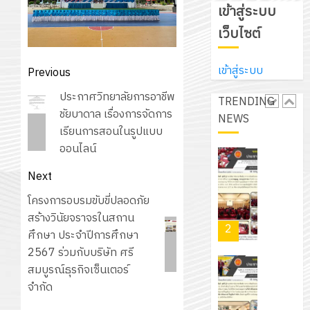
สถาน
ครู
เข้าสู่ระบบ
5
สนับสนุน
ศึกษา
ที่
จาก
เว็บไซต์
ประจำ
ปรึกษา
บริษัท
ปี
และ
เนรมิต
มิ
การ
เข้าสู่ระบบ
Post
Previous
ผู้
สวน
นิ
ศึกษา
navigation
ปกครอง
สวย
Previous
ประกาศวิทยาลัยการอาชีพ
เอ
TRENDING
2569
เพื่อ
สไตล์
post:
ชัยบาดาล เรื่องการจัดการ
เจอร์
NEWS
1
สร้าง
รักษ์
เรียนการสอนในรูปแบบ
โซลูชั่น
12
ภูมิคุ้มกัน
โลก!
ออนไลน์
ส์
กรกฎาค
ให้
ด้วย
โครงการ
จำกัด
2026
Next
กับ
แผ่น
จัด
นักเรียน
พื้น
Next
โครงการอบรมขับขี่ปลอดภัย
ทำ
13
0
นักศึกษา
ทาง
post:
สร้างวินัยจราจรในสถาน
แผน
กรกฎาค
2
ประจำ
เดิน
ศึกษา ประจำปีการศึกษา
พัฒนากา
2026
ปี
แนว
2567 ร่วมกับบริษัท ศรี
จัดการ
การ
ใหม่
สมบูรณ์ธุรกิจเซ็นเตอร์
ศึกษา
รับ
0
ศึกษา
เพียง
จำกัด
ของ
ชุด
1
แผ่น
สาน