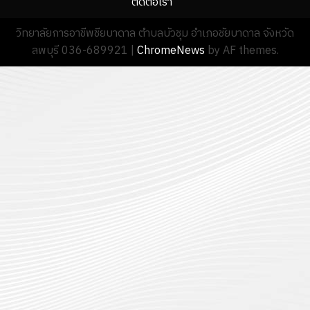
ติดต่อเรา
2026
0
วิทยาลัยการอาชีพชียบาดาล ตำบลบัวชุม อำเภอชัยบาดาล จังหวัด
ลพบุรี 036-689921
|
ChromeNews
by AF themes.