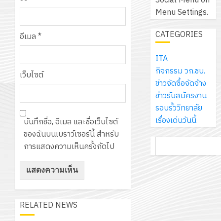
Social Menu on
นิ
ศึกษา
ปกครอง
สวย
ปฏิบัติ
Menu Settings.
เอ
2569
เพื่อ
สไตล์
ราชการ
เจอร์
1
สร้าง
CATEGORIES
รักษ์
ประจำ
อีเมล
*
โซลูชั่น
12
ภูมิคุ้มกัน
โลก!
ปีงบประ
ส์
กรกฎาค
ให้
ITA
ด้วย
พ.ศ.
โครงการ
จำกัด
2026
กับ
กิจกรรม วก.ชบ.
แผ่น
2570
จัด
เว็บไซต์
นักเรียน
ข่าวจัดซื้อจัดจ้าง
พื้น
ทำ
13
0
นักศึกษา
ข่าวรับสมัครงาน
ทาง
18
แผน
กรกฎาค
2
ประจำ
รอบรั้ววิทยาลัย
เดิน
กรกฎาค
พัฒนากา
2026
ปี
เรื่องเด่นวันนี้
แนว
บันทึกชื่อ, อีเมล และชื่อเว็บไซต์
2026
จัดการ
การ
ใหม่
ของฉันบนเบราว์เซอร์นี้ สำหรับ
ศึกษา
รับ
0
ค้นหา
ศึกษา
เพียง
การแสดงความเห็นครั้งถัดไป
ของ
0
ชุด
1
แผ่น
สาน
ฝึก
/
ละ
ศึกษา
PLC
2569
3
30
ระยะ
สำหรับ
บาท
5
เขียน
RELATED NEWS
12
เท่านั้น!
ปี
โปรแกรม
โครงการ
กรกฎาค