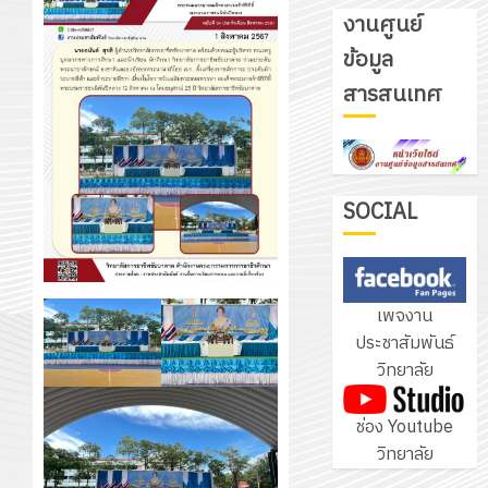
งานศูนย์
ข้อมูล
รับ
สารสนเทศ
ชุด
ฝึก
PLC
3
สำหรับ
เขียน
SOCIAL
โปรแกรม
โครงการ
ให้
ฝึก
กับ
อบรม
เพจงาน
แผนก
ลูก
4
ประชาสัมพันธ์
วิชา
เสือ
วิทยาลัย
อิเล็กทรอ
จิต
โดย
อาสา
โครงการ
ช่อง Youtube
ได้
พระราชท
สัมมนา
วิทยาลัย
รับ
ใน
ระหว่าง
การ