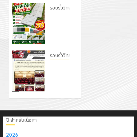
(พ.ศ.
ให้
ฝึก
2026
รอบรั้ววิทยาลัย
6
2570
กับ
อบรม
สิงหาคม
–
เนรมิต
แผนก
ลูก
0
2026
4
พ.ศ.
สวนสวย
วิชา
เสือ
2574)
สไตล์รักษ์
อิเล็กทรอ
จิต
0
และ
โลก! ด้วย
โดย
อาสา
โครงการ
โครงการ
แผ่นพื้น
ได้
พระราชท
สัมมนา
ประชุม
ทางเดิน
รอบรั้ววิทยาลัย
รับ
ใน
ระหว่าง
เชิง
แนวใหม่
การ
โครงการ
สถาน
ครู
ปฏิบัติ
เพียงแผ่น
5
สนับสนุน
จัดทำ
ศึกษา
ที่
การ
ละ 30
จาก
แผน
ประจำ
ปรึกษา
จัด
บาท
บริษัท
พัฒนาการ
ปี
และ
ทำ
เท่านั้น!
มิ
จัดการ
การ
ผู้
แผน
นิ
ศึกษา
ศึกษา
ปกครอง
ปฏิบัติ
เอ
6
ของสาน
2569
เพื่อ
ราชการ
เจอร์
สิงหาคม
ศึกษา
ปี สำหรับเนื่อหา
สร้าง
ประจำ
โซลูชั่น
2026
ระยะ 5 ปี
12
ภูมิคุ้มกัน
ปีงบประ
ส์
0
(พ.ศ.
2026
กรกฎาค
ให้