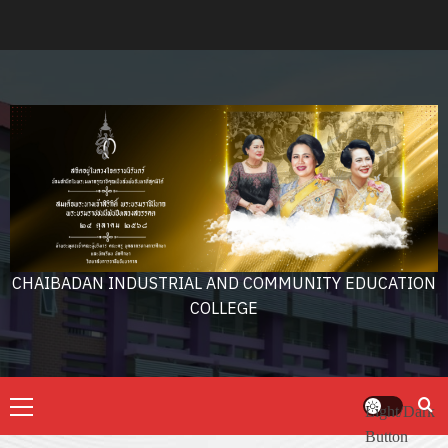
Skip
to
content
CHAIBADAN INDUSTRIAL AND COMMUNITY EDUCATION
COLLEGE
Primary
Light/Dark
Menu
Button