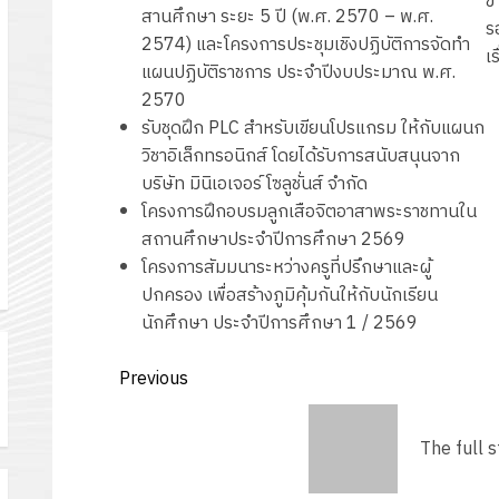
ข
สานศึกษา ระยะ 5 ปี (พ.ศ. 2570 – พ.ศ.
ร
้
2574) และโครงการประชุมเชิงปฏิบัติการจัดทำ
เร
แผนปฏิบัติราชการ ประจำปีงบประมาณ พ.ศ.
2570
รับชุดฝึก PLC สำหรับเขียนโปรแกรม ให้กับแผนก
วิชาอิเล็กทรอนิกส์ โดยได้รับการสนับสนุนจาก
บริษัท มินิเอเจอร์ โซลูชั่นส์ จำกัด
โครงการฝึกอบรมลูกเสือจิตอาสาพระราชทานใน
ร
สถานศึกษาประจำปีการศึกษา 2569
โครงการสัมมนาระหว่างครูที่ปรึกษาและผู้
ปกครอง เพื่อสร้างภูมิคุ้มกันให้กับนักเรียน
นักศึกษา ประจำปีการศึกษา 1 / 2569
Post
Previous
ะ
navigation
Previous
1
post:
The full 