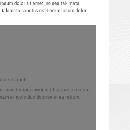
ipsum dolor sit amet. no sea takimata
a takimata sanctus est Lorem ipsum dolor
lor sit amet
irmod tempor invidunt ut labore et dolore
sam et justo duo dolores et ea rebum.