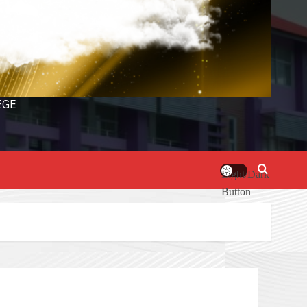
EGE
Light/Dark
Button