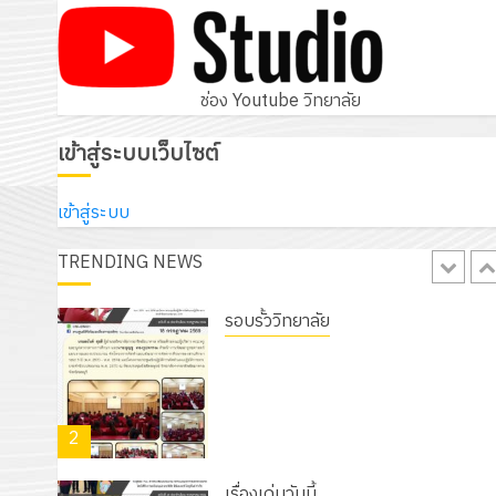
โครงการสัมมนาระหว่างครูที่ปรึกษาแล
ผู้ปกครอง เพื่อสร้างภูมิคุ้มกันให้กับ
นักเรียน นักศึกษา ประจำปีการศึกษา 
5
/ 2569
ช่อง Youtube วิทยาลัย
12 กรกฎาคม 2026
0
รอบรั้ววิทยาลัย
เข้าสู่ระบบเว็บไซต์
เนรมิตสวนสวย สไตล์รักษ์โลก! ด้วย
แผ่นพื้นทางเดินแนวใหม่ เพียงแผ่นละ
เข้าสู่ระบบ
30 บาทเท่านั้น!
TRENDING NEWS
1
6 สิงหาคม 2026
0
รอบรั้ววิทยาลัย
โครงการจัดทำแผนพัฒนาการจัดการ
ศึกษาของสานศึกษา ระยะ 5 ปี (พ.ศ.
2570 – พ.ศ. 2574) และโครงการ
2
ประชุมเชิงปฏิบัติการจัดทำแผนปฏิบัติ
ราชการ ประจำปีงบประมาณ พ.ศ.
2570
เรื่องเด่นวันนี้