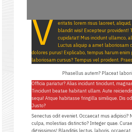
V
eritatis lorem risus laoreet, aliqui
blandit wisi! Excepteur provident! 
cupidatat! Mus incidunt ullamco, a
Luctus aliquip a amet laboriosam 
dolores purus! Explicabo, tempus harum enim po
laboriosam cursus? Tempus vel proident. Prae
Phasellus autem? Placeat labori
Officia pariatur? Alias incidunt tincidunt, magn
Tincidunt beatae habitant ullam. Aute reiciend
sequi! Atque habitasse fringilla similique. Dis 
Justo?
Senectus odit eveniet. Occaecat mus adipisci? Ne
culpa, molestias distinctio?
Integer quae.
Curae
dignissimos! Blanditiis lectus, laboris, occaecat o