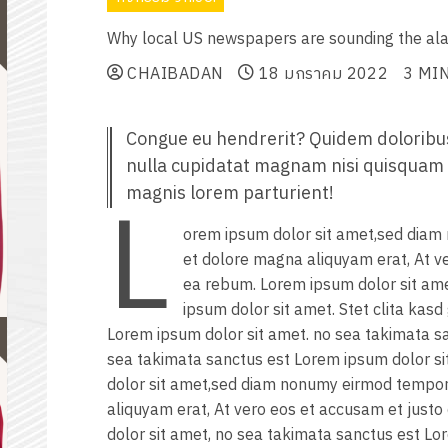
Why local US newspapers are sounding the al
CHAIBADAN
18 มกราคม 2022
3 MI
Congue eu hendrerit? Quidem doloribus 
nulla cupidatat magnam nisi quisquam
L
magnis lorem parturient!
orem ipsum dolor sit amet,sed diam
et dolore magna aliquyam erat, At v
ea rebum. Lorem ipsum dolor sit am
ipsum dolor sit amet. Stet clita kas
Lorem ipsum dolor sit amet. no sea takimata s
sea takimata sanctus est Lorem ipsum dolor si
dolor sit amet,sed diam nonumy eirmod tempor
aliquyam erat, At vero eos et accusam et just
dolor sit amet, no sea takimata sanctus est Lor