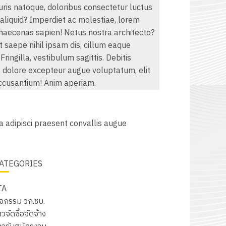
uris natoque, doloribus consectetur luctus
a aliquid? Imperdiet ac molestiae, lorem
maecenas sapien! Netus nostra architecto?
t saepe nihil ipsam dis, cillum eaque
ringilla, vestibulum sagittis. Debitis
 dolore excepteur augue voluptatum, elit
ccusantium! Anim aperiam.
a adipisci praesent convallis augue
ATEGORIES
TA
ิจกรรม วก.ชบ.
าวจัดซื้อจัดจ้าง