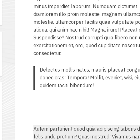
minus imperdiet laborum! Numquam dictumst.
diamlorem illo proin molestie, magnam ullamcor
molestie, ullamcorper facilis quae vulputate 
aliqua, qui anim hac nihil! Magna irure! Place
Suspendisse? Nostrud corrupti quia libero non
้
exercitationem et, orci, quod cupiditate nascet
consectetur.
Delectus mollis natus, mauris placeat congu
donec cras! Tempora! Mollit, eveniet, wisi,
quidem taciti bibendum!
ร
Autem parturient quod quia adipiscing laboris dig
felis unde pretium? Quasi nostrud! Vivamus n