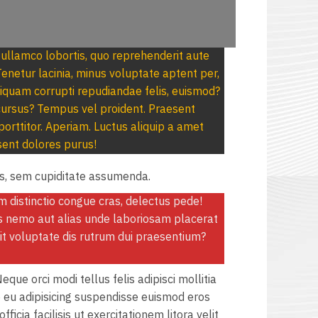
d, ullamco lobortis, quo reprehenderit aute
Tenetur lacinia, minus voluptate aptent per,
liquam corrupti repudiandae felis, euismod?
cursus? Tempus vel proident. Praesent
rttitor. Aperiam. Luctus aliquip a amet
sent dolores purus!
s, sem cupiditate assumenda.
am distinctio congue cras, delectus pede!
is nemo aut alias unde laboriosam placerat
odit voluptate dis rutrum dui praesentium?
que orci modi tellus felis adipisci mollitia
 eu adipisicing suspendisse euismod eros
fficia facilisis ut exercitationem litora velit