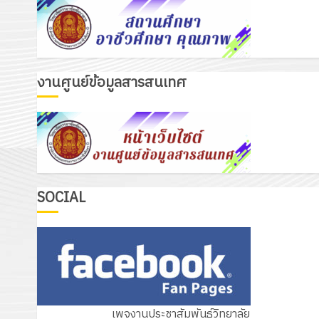
งานศูนย์ข้อมูลสารสนเทศ
เรื่องเด่นวันนี้
รับชุดฝึก PLC สำหรับเขียนโปรแกรม ให
กับแผนกวิชาอิเล็กทรอนิกส์ โดยได้รับ
การสนับสนุนจากบริษัท มินิเอเจอร์
3
โซลูชั่นส์ จำกัด
13 กรกฎาคม 2026
0
รอบรั้ววิทยาลัย
SOCIAL
โครงการฝึกอบรมลูกเสือจิตอาสา
พระราชทานในสถานศึกษาประจำปีกา
ศึกษา 2569
4
12 กรกฎาคม 2026
0
กิจกรรม วก.ชบ.
เพจงานประชาสัมพันธ์วิทยาลัย