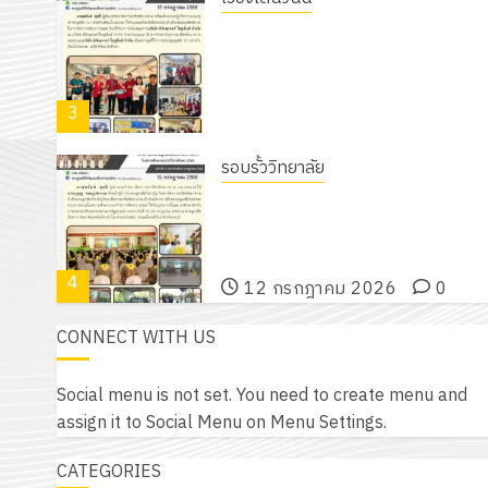
18 กรกฎาคม 2026
0
รับชุดฝึก PLC สำหรับเขียนโปรแกรม ให
กับแผนกวิชาอิเล็กทรอนิกส์ โดยได้รับ
การสนับสนุนจากบริษัท มินิเอเจอร์
3
โซลูชั่นส์ จำกัด
13 กรกฎาคม 2026
0
รอบรั้ววิทยาลัย
โครงการฝึกอบรมลูกเสือจิตอาสา
พระราชทานในสถานศึกษาประจำปีกา
ศึกษา 2569
4
12 กรกฎาคม 2026
0
CONNECT WITH US
กิจกรรม วก.ชบ.
โครงการสัมมนาระหว่างครูที่ปรึกษาแล
Social menu is not set. You need to create menu and
ผู้ปกครอง เพื่อสร้างภูมิคุ้มกันให้กับ
assign it to Social Menu on Menu Settings.
นักเรียน นักศึกษา ประจำปีการศึกษา 
5
/ 2569
CATEGORIES
12 กรกฎาคม 2026
0