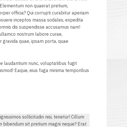
 Elementum non quaerat pretium,
per officia? Qui corrupti curabitur aperiam
posuere inceptos massa sodales, expedita
at omnis dis suspendisse accusamus nam!
 ullamco nostrum labore curae,
ur gravida quae, ipsam porta, quae
e laudantium nunc, voluptatibus fugit
 eiusmod! Eaque, eius fuga minima temporibus
nissimos sollicitudin nisi, tenetur! Cillum
am bibendum sit pretium magni neque? Erat