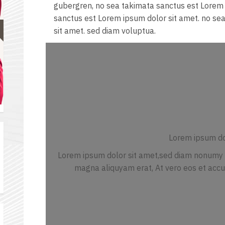
gubergren, no sea takimata sanctus est Lorem 
sanctus est Lorem ipsum dolor sit amet. no se
sit amet. sed diam voluptua.
Lorem ipsum do
Lorem ipsum dolor sit amet,sed diam nonumy e
magna aliquyam erat, At vero eos et accu