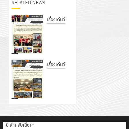
6
2570
กับ
RELATED NEWS
อบรม
สิงหาคม
–
แผนก
ลูก
0
2026
4
พ.ศ.
วิชา
เสือ
เรื่องเด่นวันนี้
2574)
อิเล็กทรอ
จิต
รับชุดฝึก
0
และ
โดย
อาสา
โครงการ
PLC
โครงการ
ได้
พระราชท
สัมมนา
สำหรับ
ประชุม
รับ
ใน
ระหว่าง
เขียน
เชิง
การ
สถาน
ครู
โปรแกรม
ปฏิบัติ
5
สนับสนุน
ศึกษา
ที่
ให้กับ
เรื่องเด่นวันนี้
การ
จาก
ประจำ
ปรึกษา
แผนกวิชา
จัด
เข้าร่วม
บริษัท
ปี
และ
อิเล็กทรอนิกส์
ทำ
การ
มิ
การ
ผู้
โดยได้รับ
แผน
ประชุม
นิ
ศึกษา
ปกครอง
การ
ปฏิบัติ
หัวหน้า
เอ
2569
เพื่อ
สนับสนุน
ราชการ
ส่วนรา
เจอร์
สร้าง
จาก
ประจำ
ชการฯ
โซลูชั่น
12
ภูมิคุ้มกัน
บริษัท มินิ
ปีงบประ
ส์
กรกฎาค
ให้
เอเจอร์
พ.ศ.
จำกัด
ปี สำหรับเนื่อหา
1
2026
กับ