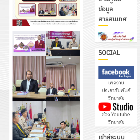
ข้อมูล
รับ
สารสนเทศ
ชุด
ฝึก
PLC
3
สำหรับ
เขียน
SOCIAL
โปรแกรม
โครงการ
ให้
ฝึก
กับ
อบรม
เพจงาน
แผนก
ลูก
4
ประชาสัมพันธ์
วิชา
เสือ
วิทยาลัย
อิเล็กทรอ
จิต
โดย
อาสา
โครงการ
ช่อง Youtube
ได้
พระราชท
สัมมนา
วิทยาลัย
รับ
ใน
ระหว่าง
การ
สถาน
ครู
เข้าสู่ระบบ
5
สนับสนุน