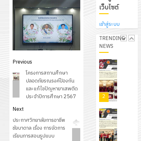
ศึกษา
ที่
จาก
เว็บไซต์
ประจำ
ปรึกษา
บริษัท
ปี
และ
เนรมิต
มิ
การ
เข้าสู่ระบบ
ผู้
สวน
นิ
ศึกษา
ปกครอง
สวย
เอ
TRENDING
2569
เพื่อ
สไตล์
เจอร์
NEWS
1
สร้าง
รักษ์
โซลูชั่น
12
ภูมิคุ้มกัน
โลก!
ส์
Post
Previous
กรกฎาค
ให้
ด้วย
โครงการ
จำกัด
navigation
2026
กับ
Previous
โครงการสถานศึกษา
แผ่น
จัด
นักเรียน
post:
ปลอดภัยรณรงค์ป้องกัน
พื้น
ทำ
13
0
นักศึกษา
และแก้ไขปัญหายาเสพติด
ทาง
แผน
กรกฎาค
2
ประจำ
ประจำปีการศึกษา 2567
เดิน
พัฒนากา
2026
ปี
แนว
จัดการ
Next
การ
ใหม่
ศึกษา
รับ
0
ศึกษา
Next
ประกาศวิทยาลัยการอาชีพ
เพียง
ของ
ชุด
1
post:
ชัยบาดาล เรื่อง การจัดการ
แผ่น
สาน
ฝึก
/
เรียนการสอนรูปแบบ
ละ
ศึกษา