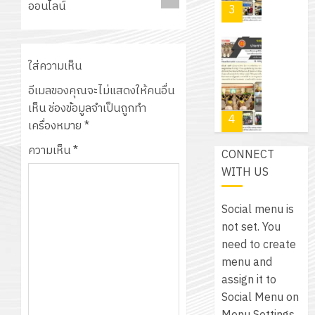
PLC
2569
ออนไลน์
3
30
ระยะ
สำหรับ
บาท
5
เขียน
12
เท่านั้น!
ปี
โปรแกรม
โครงการ
กรกฎาค
ใส่ความเห็น
(พ.ศ.
ให้
ฝึก
2026
6
2570
กับ
อีเมลของคุณจะไม่แสดงให้คนอื่น
อบรม
สิงหาคม
–
แผนก
เห็น
ช่องข้อมูลจำเป็นถูกทำ
ลูก
0
2026
4
พ.ศ.
วิชา
เครื่องหมาย
*
เสือ
2574)
อิเล็กทรอ
จิต
ความเห็น
*
0
CONNECT
และ
โดย
อาสา
โครงการ
WITH US
โครงการ
ได้
พระราชท
สัมมนา
ประชุม
รับ
ใน
ระหว่าง
เชิง
Social menu is
การ
สถาน
ครู
ปฏิบัติ
not set. You
5
สนับสนุน
ศึกษา
ที่
การ
need to create
จาก
ประจำ
ปรึกษา
จัด
menu and
บริษัท
ปี
และ
เนรมิต
ทำ
assign it to
มิ
การ
ผู้
สวน
แผน
Social Menu on
นิ
ศึกษา
ปกครอง
สวย
ปฏิบัติ