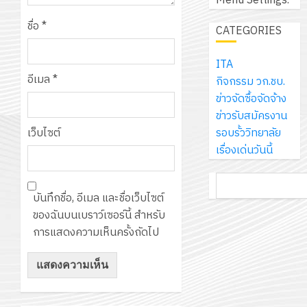
Menu Settings.
เอ
2569
เพื่อ
สไตล์
ราชการ
เจอร์
1
ชื่อ
*
สร้าง
CATEGORIES
รักษ์
ประจำ
โซลูชั่น
12
ภูมิคุ้มกัน
โลก!
ปีงบประ
ส์
กรกฎาค
ให้
ITA
ด้วย
พ.ศ.
โครงการ
จำกัด
2026
กับ
อีเมล
*
กิจกรรม วก.ชบ.
แผ่น
2570
จัด
นักเรียน
ข่าวจัดซื้อจัดจ้าง
พื้น
ทำ
13
0
นักศึกษา
ข่าวรับสมัครงาน
ทาง
18
แผน
กรกฎาค
2
ประจำ
รอบรั้ววิทยาลัย
เว็บไซต์
เดิน
กรกฎาค
พัฒนากา
2026
ปี
เรื่องเด่นวันนี้
แนว
2026
จัดการ
การ
ใหม่
ศึกษา
รับ
0
ค้นหา
ศึกษา
เพียง
ของ
0
ชุด
บันทึกชื่อ, อีเมล และชื่อเว็บไซต์
1
แผ่น
สาน
ฝึก
ของฉันบนเบราว์เซอร์นี้ สำหรับ
/
ละ
ศึกษา
PLC
การแสดงความเห็นครั้งถัดไป
2569
3
30
ระยะ
สำหรับ
บาท
5
เขียน
12
เท่านั้น!
ปี
โปรแกรม
โครงการ
กรกฎาค
(พ.ศ.
ให้
ฝึก
2026