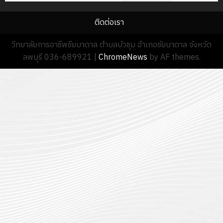
ติดต่อเรา
วิทยาลัยการอาชีพชียบาดาล ตำบลบัวชุม อำเภอชัยบาดาล จังหวัด
ลพบุรี 036-689921
|
ChromeNews
by AF themes.