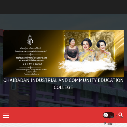
Skip
to
content
CHAIBADAN INDUSTRIAL AND COMMUNITY EDUCATION
COLLEGE
Primary
Light/Dark
Menu
Button