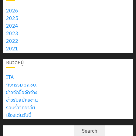
โซลูชั่นส์
2570
กรกฎาคม
นักเรียน
จำกัด
2026
2026
13
0
นักศึกษา
18
2025
0
กรกฎาค
ประจำ
13
กรกฎาค
2024
2026
ปี
กรกฎาคม
2026
2023
การ
2026
2022
0
ศึกษา
0
0
2021
1
/
หมวดหมู่
2569
ITA
12
กิจกรรม วก.ชบ.
กรกฎาค
ข่าวจัดซื้อจัดจ้าง
2026
ข่าวรับสมัครงาน
รอบรั้ววิทยาลัย
0
เรื่องเด่นวันนี้
ค้นหา
Search