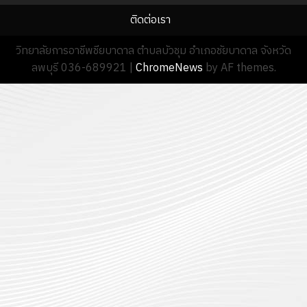
2570
กรกฎาคม
นักเรียน
ติดต่อเรา
13
0
2026
นักศึกษา
18
กรกฎาค
0
ประจำ
วิทยาลัยการอาชีพชียบาดาล ตำบลบัวชุม อำเภอชัยบาดาล จังหวัด
กรกฎาค
2026
ปี
ลพบุรี 036-689921
|
ChromeNews
by AF themes.
2026
การ
0
ศึกษา
0
1
/
2569
12
กรกฎาค
2026
0