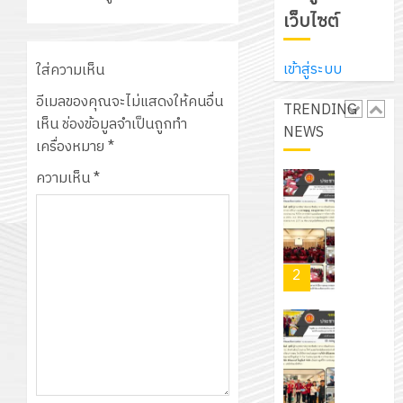
ศึกษา
ที่
จาก
เว็บไซต์
ประจำ
ปรึกษา
บริษัท
ปี
และ
เนรมิต
มิ
การ
เข้าสู่ระบบ
ใส่ความเห็น
ผู้
สวน
นิ
ศึกษา
ปกครอง
สวย
อีเมลของคุณจะไม่แสดงให้คนอื่น
เอ
TRENDING
2569
เพื่อ
สไตล์
เห็น
ช่องข้อมูลจำเป็นถูกทำ
เจอร์
NEWS
1
สร้าง
รักษ์
เครื่องหมาย
*
โซลูชั่น
12
ภูมิคุ้มกัน
โลก!
ส์
ความเห็น
*
กรกฎาค
ให้
ด้วย
โครงการ
จำกัด
2026
กับ
แผ่น
จัด
นักเรียน
พื้น
ทำ
13
0
นักศึกษา
ทาง
แผน
กรกฎาค
2
ประจำ
เดิน
พัฒนากา
2026
ปี
แนว
จัดการ
การ
ใหม่
ศึกษา
รับ
0
ศึกษา
เพียง
ของ
ชุด
1
แผ่น
สาน
ฝึก
/
ละ
ศึกษา