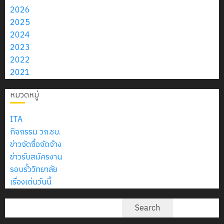
6
2570
กับ
0
อบรม
(พ.ศ.
2026
สิงหาคม
–
แผนก
ลูก
2570 –
2025
0
2026
4
พ.ศ.
วิชา
เสือ
พ.ศ.
2024
2574)
อิเล็กทรอ
จิต
2574)
2023
0
และ
โดย
อาสา
และ
2022
โครงการ
โครงการ
ได้
พระราชท
โครงการ
2021
สัมมนา
ประชุม
รับ
ใน
ประชุมเชิง
ระหว่าง
เชิง
การ
หมวดหมู่
สถาน
ปฏิบัติ
ครู
ปฏิบัติ
5
สนับสนุน
ศึกษา
การจัดทำ
ที่
การ
จาก
ITA
ประจำ
แผน
ปรึกษา
จัด
บริษัท
กิจกรรม วก.ชบ.
ปี
ปฏิบัติ
และ
ทำ
มิ
ข่าวจัดซื้อจัดจ้าง
การ
ราชการ
ผู้
แผน
นิ
ข่าวรับสมัครงาน
ศึกษา
ประจำ
ปกครอง
ปฏิบัติ
เอ
รอบรั้ววิทยาลัย
2569
ปีงบประมาณ
เพื่อ
ราชการ
เจอร์
เรื่องเด่นวันนี้
พ.ศ.
สร้าง
ประจำ
โซลูชั่น
2570
12
ภูมิคุ้มกัน
ปีงบประ
ค้นหา
ส์
Search
กรกฎาค
ให้
พ.ศ.
จำกัด
2026
18
กับ