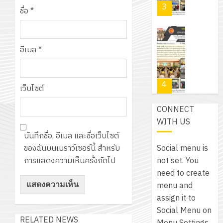
PLC
2569
3
30
ระยะ
ชื่อ
*
สำหรับ
บาท
5
เขียน
12
เท่านั้น!
ปี
โปรแกรม
โครงการ
กรกฎาค
(พ.ศ.
อีเมล
*
ให้
ฝึก
2026
6
2570
กับ
อบรม
สิงหาคม
–
แผนก
ลูก
0
2026
4
พ.ศ.
วิชา
เว็บไซต์
เสือ
2574)
อิเล็กทรอ
จิต
0
CONNECT
และ
โดย
อาสา
โครงการ
WITH US
โครงการ
ได้
พระราชท
สัมมนา
ประชุม
บันทึกชื่อ, อีเมล และชื่อเว็บไซต์
รับ
ใน
ระหว่าง
เชิง
Social menu is
ของฉันบนเบราว์เซอร์นี้ สำหรับ
การ
สถาน
ครู
ปฏิบัติ
not set. You
การแสดงความเห็นครั้งถัดไป
5
สนับสนุน
ศึกษา
ที่
การ
need to create
จาก
ประจำ
ปรึกษา
จัด
menu and
บริษัท
ปี
และ
เนรมิต
ทำ
assign it to
มิ
การ
ผู้
สวน
แผน
Social Menu on
นิ
ศึกษา
ปกครอง
RELATED NEWS
สวย
ปฏิบัติ