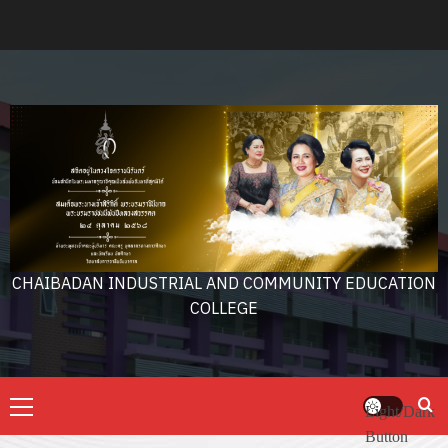
Skip
to
content
CHAIBADAN INDUSTRIAL AND COMMUNITY EDUCATION
COLLEGE
Primary
Light/Dark
Menu
Button