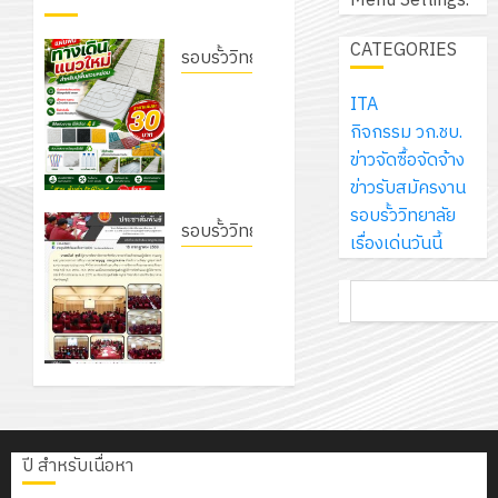
Menu Settings.
เอ
2569
เพื่อ
สไตล์
ราชการ
เจอร์
1
สร้าง
CATEGORIES
รักษ์
ประจำ
รอบรั้ววิทยาลัย
โซลูชั่น
12
ภูมิคุ้มกัน
โลก!
ปีงบประ
ส์
เนรมิต
กรกฎาค
ให้
ITA
ด้วย
พ.ศ.
โครงการ
จำกัด
สวนสวย
2026
กับ
กิจกรรม วก.ชบ.
แผ่น
2570
จัด
สไตล์รักษ์
นักเรียน
ข่าวจัดซื้อจัดจ้าง
พื้น
ทำ
13
โลก! ด้วย
0
นักศึกษา
ข่าวรับสมัครงาน
ทาง
18
แผน
กรกฎาค
แผ่นพื้น
2
ประจำ
รอบรั้ววิทยาลัย
เดิน
กรกฎาค
พัฒนากา
2026
ทางเดิน
รอบรั้ววิทยาลัย
ปี
เรื่องเด่นวันนี้
แนว
2026
จัดการ
แนวใหม่
โครงการ
การ
ใหม่
ศึกษา
รับ
0
เพียงแผ่น
ค้นหา
จัดทำ
ศึกษา
เพียง
ของ
0
ชุด
ละ 30
แผน
1
แผ่น
สาน
ฝึก
บาท
พัฒนาการ
/
ละ
ศึกษา
PLC
เท่านั้น!
จัดการ
2569
3
30
ระยะ
สำหรับ
ศึกษา
บาท
5
เขียน
6
ของสาน
12
เท่านั้น!
ปี
โปรแกรม
สิงหาคม
โครงการ
ศึกษา
ปี สำหรับเนื่อหา
กรกฎาค
(พ.ศ.
ให้
2026
ฝึก
ระยะ 5 ปี
2026