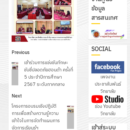
ข้อมูล
รับ
สารสนเทศ
ชุด
ฝึก
PLC
3
สำหรับ
เขียน
SOCIAL
Post
Previous
โปรแกรม
โครงการ
navigation
Previous
เข้าร่วมการแข่งขันทักษะ
ให้
ฝึก
post:
ขับขี่ปลอดภัยฮอนด้า ครั้งที่
กับ
อบรม
เพจงาน
5 ประจำปีการศึกษา
แผนก
ลูก
4
ประชาสัมพันธ์
2567 ระดับภาคกลาง
วิชา
เสือ
วิทยาลัย
อิเล็กทรอ
จิต
Next
โดย
อาสา
โครงการ
Next
โครงการอบรมเชิงปฏิบัติ
ช่อง Youtube
ได้
พระราชท
สัมมนา
post:
การเพื่อสร้างความรู้ความ
วิทยาลัย
รับ
ใน
ระหว่าง
เข้าใจในการจัดทำแผนการ
การ
สถาน
ครู
เข้าสู่ระบบ
จัดการเรียนรู้ฯ
5
สนับสนุน