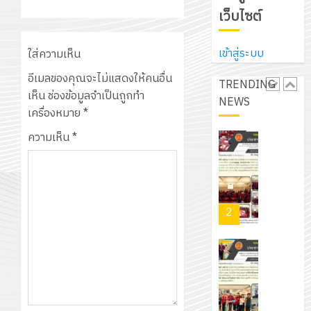
ศึกษา
ที่
จาก
เว็บไซต์
ประจำ
ปรึกษา
บริษัท
ปี
และ
เนรมิต
มิ
การ
เข้าสู่ระบบ
ใส่ความเห็น
ผู้
สวน
นิ
ศึกษา
ปกครอง
สวย
อีเมลของคุณจะไม่แสดงให้คนอื่น
เอ
TRENDING
2569
เพื่อ
สไตล์
เห็น
ช่องข้อมูลจำเป็นถูกทำ
เจอร์
NEWS
1
สร้าง
รักษ์
เครื่องหมาย
*
โซลูชั่น
12
ภูมิคุ้มกัน
โลก!
ส์
ความเห็น
*
กรกฎาค
ให้
ด้วย
โครงการ
จำกัด
2026
กับ
แผ่น
จัด
นักเรียน
พื้น
ทำ
13
0
นักศึกษา
ทาง
แผน
กรกฎาค
2
ประจำ
เดิน
พัฒนากา
2026
ปี
แนว
จัดการ
การ
ใหม่
ศึกษา
รับ
0
ศึกษา
เพียง
ของ
ชุด
1
แผ่น
สาน
ฝึก
/
ละ
ศึกษา