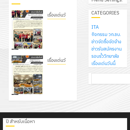
Menu Settings.
เอ
2569
เพื่อ
สไตล์
ราชการ
เจอร์
1
สร้าง
CATEGORIES
รักษ์
ประจำ
เรื่องเด่นวันนี้
โซลูชั่น
12
ภูมิคุ้มกัน
โลก!
ปีงบประ
ส์
รับชุดฝึก
กรกฎาค
ให้
ITA
ด้วย
พ.ศ.
โครงการ
จำกัด
PLC
2026
กับ
กิจกรรม วก.ชบ.
แผ่น
2570
จัด
สำหรับ
นักเรียน
ข่าวจัดซื้อจัดจ้าง
พื้น
ทำ
13
เขียน
0
นักศึกษา
ข่าวรับสมัครงาน
ทาง
18
แผน
กรกฎาค
โปรแกรม
2
ประจำ
รอบรั้ววิทยาลัย
เดิน
กรกฎาค
พัฒนากา
2026
ให้กับ
เรื่องเด่นวันนี้
ปี
เรื่องเด่นวันนี้
แนว
2026
จัดการ
แผนกวิชา
เข้าร่วม
การ
ใหม่
ศึกษา
รับ
0
อิเล็กทรอนิกส์
ค้นหา
การ
ศึกษา
เพียง
ของ
0
ชุด
โดยได้รับ
ประชุม
1
แผ่น
สาน
ฝึก
การ
หัวหน้า
/
ละ
ศึกษา
PLC
สนับสนุน
ส่วนรา
2569
3
30
ระยะ
สำหรับ
จาก
ชการฯ
บาท
5
เขียน
บริษัท มินิ
12
เท่านั้น!
ปี
โปรแกรม
เอเจอร์
โครงการ
ปี สำหรับเนื่อหา
1
กรกฎาค
(พ.ศ.
ให้
โซลูชั่นส์
ฝึก
กรกฎาคม
2026