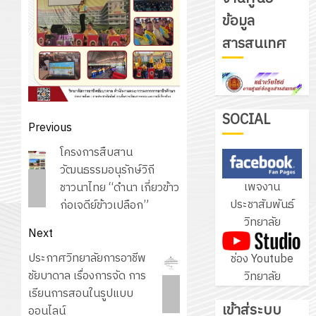
ข้อมูล
รับ
สารสนเทศ
ชุด
ฝึก
PLC
3
สำหรับ
เขียน
SOCIAL
Post
Previous
โปรแกรม
โครงการ
navigation
Previous
โครงการสืบสาน
ให้
ฝึก
post:
วัฒนธรรมอนุรักษ์วิถี
กับ
อบรม
เพจงาน
ชาวนาไทย “ดำนา เกี่ยวข้าว
แผนก
ลูก
4
ประชาสัมพันธ์
ก่อเจดีย์ข้าวเปลือก”
วิชา
เสือ
วิทยาลัย
อิเล็กทรอ
จิต
Next
โดย
อาสา
โครงการ
Next
ประกาศวิทยาลัยการอาชีพ
ช่อง Youtube
ได้
พระราชท
สัมมนา
post:
ชัยบาดาล เรื่องการจัด การ
วิทยาลัย
รับ
ใน
ระหว่าง
เรียนการสอนในรูปแบบ
การ
สถาน
ครู
เข้าสู่ระบบ
ออนไลน์
5
สนับสนุน