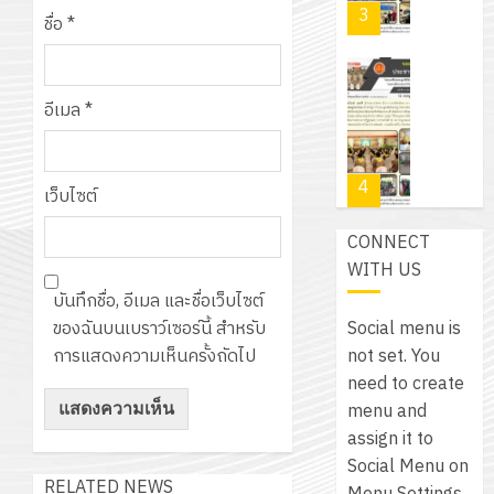
PLC
2569
3
30
ระยะ
ชื่อ
*
สำหรับ
บาท
5
เขียน
12
เท่านั้น!
ปี
โปรแกรม
โครงการ
กรกฎาค
(พ.ศ.
อีเมล
*
ให้
ฝึก
2026
6
2570
กับ
อบรม
สิงหาคม
–
แผนก
ลูก
0
2026
4
พ.ศ.
วิชา
เว็บไซต์
เสือ
2574)
อิเล็กทรอ
จิต
0
CONNECT
และ
โดย
อาสา
โครงการ
WITH US
โครงการ
ได้
พระราชท
สัมมนา
ประชุม
บันทึกชื่อ, อีเมล และชื่อเว็บไซต์
รับ
ใน
ระหว่าง
เชิง
Social menu is
ของฉันบนเบราว์เซอร์นี้ สำหรับ
การ
สถาน
ครู
ปฏิบัติ
not set. You
การแสดงความเห็นครั้งถัดไป
5
สนับสนุน
ศึกษา
ที่
การ
need to create
จาก
ประจำ
ปรึกษา
จัด
menu and
บริษัท
ปี
และ
เนรมิต
ทำ
assign it to
มิ
การ
ผู้
สวน
แผน
Social Menu on
นิ
ศึกษา
ปกครอง
RELATED NEWS
สวย
ปฏิบัติ