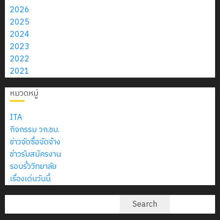
6
2570
กับ
จำกัด
อบรม
2026
2026
สิงหาคม
–
แผนก
ลูก
2025
0
0
2026
4
พ.ศ.
วิชา
13
เสือ
2024
2574)
อิเล็กทรอ
กรกฎาคม
จิต
2023
0
และ
โดย
2026
อาสา
2022
โครงการ
โครงการ
ได้
0
พระราชท
2021
สัมมนา
ประชุม
รับ
ใน
ระหว่าง
เชิง
การ
หมวดหมู่
สถาน
ครู
ปฏิบัติ
5
สนับสนุน
ศึกษา
ที่
การ
จาก
ITA
ประจำ
ปรึกษา
จัด
บริษัท
กิจกรรม วก.ชบ.
ปี
และ
ทำ
มิ
ข่าวจัดซื้อจัดจ้าง
การ
ผู้
แผน
นิ
ข่าวรับสมัครงาน
ศึกษา
ปกครอง
ปฏิบัติ
เอ
รอบรั้ววิทยาลัย
2569
เพื่อ
ราชการ
เจอร์
เรื่องเด่นวันนี้
สร้าง
ประจำ
โซลูชั่น
12
ภูมิคุ้มกัน
ปีงบประ
ค้นหา
ส์
Search
กรกฎาค
ให้
พ.ศ.
จำกัด
2026
กับ