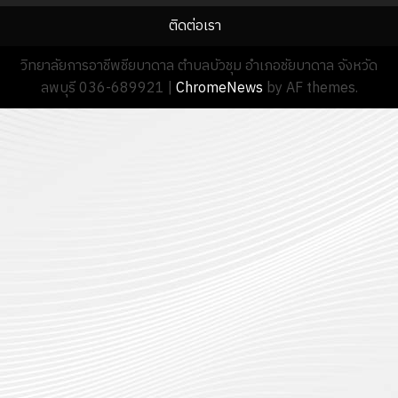
2570
นักเรียน
ติดต่อเรา
13
0
นักศึกษา
18
กรกฎาค
ประจำ
วิทยาลัยการอาชีพชียบาดาล ตำบลบัวชุม อำเภอชัยบาดาล จังหวัด
กรกฎาค
2026
ปี
ลพบุรี 036-689921
|
ChromeNews
by AF themes.
2026
การ
0
ศึกษา
0
1
/
2569
12
กรกฎาค
2026
0