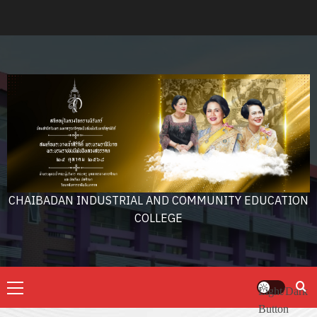
Skip
to
content
CHAIBADAN INDUSTRIAL AND COMMUNITY EDUCATION
COLLEGE
Primary
Light/Dark
Menu
Button