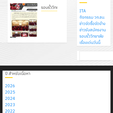
โซลูชั่น
แผ่นพื้น
12
ภูมิคุ้มกัน
โลก!
ปีงบประ
ส์
ทางเดิน
รอบรั้ววิทยาลัย
กรกฎาค
ให้
ITA
ด้วย
พ.ศ.
โครงการ
จำกัด
แนวใหม่
โครงการ
2026
กับ
กิจกรรม วก.ชบ.
แผ่น
2570
จัด
เพียงแผ่น
จัดทำ
นักเรียน
ข่าวจัดซื้อจัดจ้าง
พื้น
ทำ
ละ 30
13
แผน
0
นักศึกษา
ข่าวรับสมัครงาน
ทาง
18
แผน
บาท
กรกฎาค
พัฒนาการ
2
ประจำ
รอบรั้ววิทยาลัย
เดิน
กรกฎาค
พัฒนากา
เท่านั้น!
2026
จัดการ
ปี
เรื่องเด่นวันนี้
แนว
2026
จัดการ
ศึกษา
การ
ใหม่
ศึกษา
รับ
0
6
ของสาน
ค้นหา
ศึกษา
เพียง
ของ
0
ชุด
สิงหาคม
ศึกษา
1
แผ่น
สาน
ฝึก
2026
ระยะ 5 ปี
/
ละ
ศึกษา
PLC
0
(พ.ศ.
2569
ปี สำหรับเนื่อหา
3
30
ระยะ
สำหรับ
2570 –
บาท
5
เขียน
พ.ศ.
2026
12
เท่านั้น!
ปี
โปรแกรม
2574)
โครงการ
2025
กรกฎาค
(พ.ศ.
ให้
และ
ฝึก
2024
2026
6
2570
กับ
โครงการ
อบรม
2023
สิงหาคม
–
แผนก
ประชุมเชิง
ลูก
2022
0