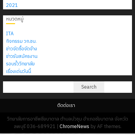
2026
4
พ.ศ.
วิชา
ปฏิบัติ
เสือ
2021
2574)
อิเล็กทรอ
การจัดทำ
จิต
0
และ
โดย
หมวดหมู่
แผน
อาสา
โครงการ
โครงการ
ได้
ปฏิบัติ
พระราชท
สัมมนา
ประชุม
รับ
ITA
ราชการ
ใน
ระหว่าง
เชิง
การ
กิจกรรม วก.ชบ.
ประจำ
สถาน
ครู
ปฏิบัติ
5
สนับสนุน
ข่าวจัดซื้อจัดจ้าง
ปีงบประมาณ
ศึกษา
ที่
การ
จาก
ข่าวรับสมัครงาน
พ.ศ.
ประจำ
ปรึกษา
จัด
บริษัท
รอบรั้ววิทยาลัย
2570
ปี
และ
ทำ
มิ
เรื่องเด่นวันนี้
การ
ผู้
แผน
นิ
ศึกษา
18
ปกครอง
ปฏิบัติ
ค้นหา
เอ
Search
2569
กรกฎาคม
เพื่อ
ราชการ
เจอร์
2026
สร้าง
ประจำ
โซลูชั่น
0
12
ภูมิคุ้มกัน
ติดต่อเรา
ปีงบประ
ส์
กรกฎาค
ให้
พ.ศ.
จำกัด
วิทยาลัยการอาชีพชียบาดาล ตำบลบัวชุม อำเภอชัยบาดาล จังหวัด
2026
กับ
2570
ลพบุรี 036-689921
|
ChromeNews
by AF themes.
นักเรียน
13
0
นักศึกษา