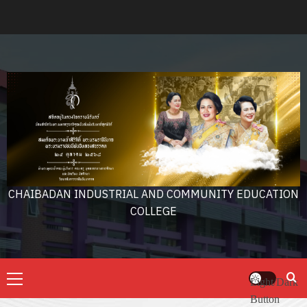
Skip
to
content
CHAIBADAN INDUSTRIAL AND COMMUNITY EDUCATION
COLLEGE
Primary
Light/Dark
Menu
Button