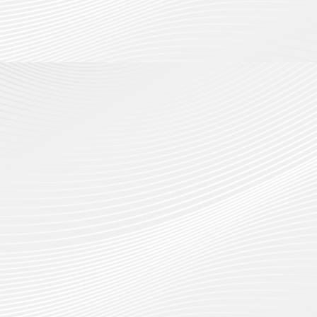
18
กรกฎาค
ประจำ
กรกฎาค
2026
ปี
2026
การ
0
ศึกษา
0
1
/
2569
12
กรกฎาค
2026
0