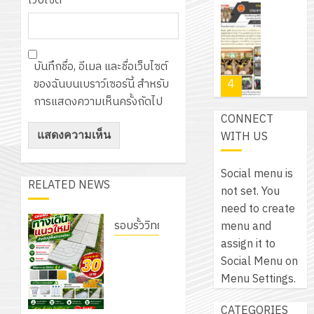
เว็บไซต์
เขียน
12
เท่านั้น!
ปี
โปรแกรม
โครงการ
กรกฎาค
(พ.ศ.
ให้
ฝึก
2026
6
2570
กับ
อบรม
สิงหาคม
–
บันทึกชื่อ, อีเมล และชื่อเว็บไซต์
แผนก
ลูก
0
2026
4
พ.ศ.
ของฉันบนเบราว์เซอร์นี้ สำหรับ
วิชา
เสือ
2574)
การแสดงความเห็นครั้งถัดไป
อิเล็กทรอ
จิต
0
CONNECT
และ
โดย
อาสา
โครงการ
WITH US
โครงการ
ได้
พระราชท
สัมมนา
ประชุม
รับ
ใน
ระหว่าง
เชิง
Social menu is
การ
สถาน
ครู
RELATED NEWS
ปฏิบัติ
not set. You
5
สนับสนุน
ศึกษา
ที่
การ
need to create
จาก
ประจำ
ปรึกษา
จัด
รอบรั้ววิทยาลัย
menu and
บริษัท
ปี
และ
เนรมิต
ทำ
assign it to
มิ
เนรมิต
การ
ผู้
สวน
แผน
Social Menu on
นิ
สวนสวย
ศึกษา
ปกครอง
สวย
ปฏิบัติ
Menu Settings.
เอ
สไตล์รักษ์
2569
เพื่อ
สไตล์
ราชการ
เจอร์
โลก! ด้วย
1
สร้าง
CATEGORIES
รักษ์
ประจำ