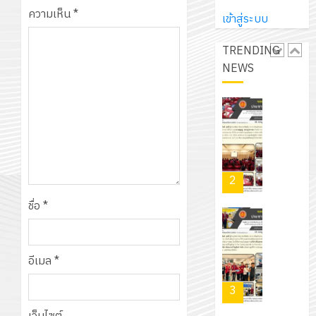
ปี
และ
เนรมิต
มิ
ความเห็น
*
การ
เข้าสู่ระบบ
ผู้
สวน
นิ
ศึกษา
ปกครอง
สวย
เอ
TRENDING
2569
เพื่อ
สไตล์
เจอร์
NEWS
1
สร้าง
รักษ์
โซลูชั่น
12
ภูมิคุ้มกัน
โลก!
ส์
กรกฎาค
ให้
ด้วย
โครงการ
จำกัด
2026
กับ
แผ่น
จัด
นักเรียน
พื้น
ทำ
13
0
นักศึกษา
ทาง
แผน
กรกฎาค
2
ประจำ
เดิน
พัฒนากา
2026
ปี
แนว
ชื่อ
*
จัดการ
การ
ใหม่
ศึกษา
รับ
0
ศึกษา
เพียง
ของ
ชุด
1
แผ่น
สาน
อีเมล
*
ฝึก
/
ละ
ศึกษา
PLC
2569
3
30
ระยะ
สำหรับ
บาท
5