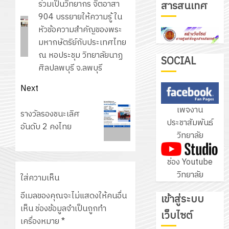
Previous
ร่วมเป็นวิทยากร จิตอาสา
สารสนเทศ
ชุด
post:
904 บรรยายให้ความรู้ ใน
ฝึก
หัวข้อความสำคัญของพระ
PLC
3
มหากษัตริย์กับประเทศไทย
สำหรับ
ณ หอประชุม วิทยาลัยนาฏ
เขียน
SOCIAL
ศิลปลพบุรี จ.ลพบุรี
โปรแกรม
โครงการ
ให้
ฝึก
Next
กับ
อบรม
Next
เพจงาน
แผนก
ลูก
รางวัลรองชนะเลิศ
post:
4
ประชาสัมพันธ์
วิชา
เสือ
อันดับ 2 คงไทย
วิทยาลัย
อิเล็กทรอ
จิต
โดย
อาสา
โครงการ
ช่อง Youtube
ได้
พระราชท
สัมมนา
วิทยาลัย
รับ
ใน
ใส่ความเห็น
ระหว่าง
การ
สถาน
ครู
อีเมลของคุณจะไม่แสดงให้คนอื่น
เข้าสู่ระบบ
5
สนับสนุน
ศึกษา
ที่
เห็น
ช่องข้อมูลจำเป็นถูกทำ
จาก
เว็บไซต์
ประจำ
ปรึกษา
เครื่องหมาย
*
บริษัท