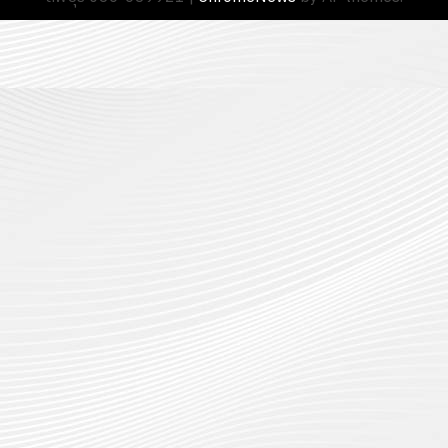
13
0
นักศึกษา
18
กรกฎาค
ประจำ
กรกฎาค
2026
ปี
2026
การ
0
ศึกษา
0
1
/
2569
12
กรกฎาค
2026
0