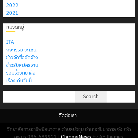
สิงหาคม
–
แผนก
ลูก
2022
โครงการ
0
2026
4
พ.ศ.
วิชา
เสือ
2021
ประชุมเชิง
2574)
อิเล็กทรอ
จิต
ปฏิบัติ
0
และ
โดย
หมวดหมู่
อาสา
การจัดทำ
โครงการ
โครงการ
ได้
พระราชท
แผน
สัมมนา
ประชุม
รับ
ITA
ใน
ปฏิบัติ
ระหว่าง
เชิง
การ
กิจกรรม วก.ชบ.
สถาน
ราชการ
ครู
ปฏิบัติ
5
สนับสนุน
ข่าวจัดซื้อจัดจ้าง
ศึกษา
ประจำ
ที่
การ
จาก
ข่าวรับสมัครงาน
ประจำ
ปีงบประมาณ
ปรึกษา
จัด
บริษัท
รอบรั้ววิทยาลัย
ปี
พ.ศ.
และ
ทำ
มิ
เรื่องเด่นวันนี้
การ
2570
ผู้
แผน
นิ
ศึกษา
ปกครอง
ปฏิบัติ
ค้นหา
เอ
Search
2569
เพื่อ
18
ราชการ
เจอร์
สร้าง
กรกฎาคม
ประจำ
โซลูชั่น
12
ภูมิคุ้มกัน
ติดต่อเรา
2026
ปีงบประ
ส์
กรกฎาค
ให้
0
พ.ศ.
จำกัด
วิทยาลัยการอาชีพชียบาดาล ตำบลบัวชุม อำเภอชัยบาดาล จังหวัด
2026
กับ
2570
ลพบุรี 036-689921
|
ChromeNews
by AF themes.
นักเรียน