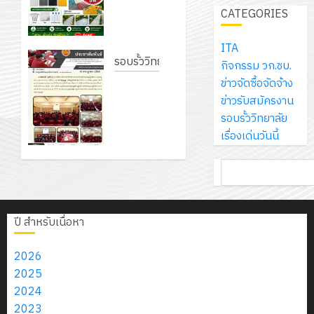
เจอร์
1
สไตล์รักษ์
สร้าง
CATEGORIES
รักษ์
ประจำ
โซลูชั่น
โลก! ด้วย
12
ภูมิคุ้มกัน
โลก!
ปีงบประ
ส์
แผ่นพื้น
กรกฎาค
ให้
ITA
ด้วย
พ.ศ.
โครงการ
จำกัด
ทางเดิน
รอบรั้ววิทยาลัย
2026
กับ
กิจกรรม วก.ชบ.
แผ่น
2570
จัด
แนวใหม่
นักเรียน
ข่าวจัดซื้อจัดจ้าง
โครงการ
พื้น
ทำ
13
เพียงแผ่น
0
นักศึกษา
ข่าวรับสมัครงาน
จัดทำ
ทาง
18
แผน
กรกฎาค
ละ 30
2
ประจำ
รอบรั้ววิทยาลัย
แผน
เดิน
กรกฎาค
พัฒนากา
2026
บาท
ปี
เรื่องเด่นวันนี้
พัฒนาการ
แนว
2026
จัดการ
เท่านั้น!
การ
จัดการ
ใหม่
ศึกษา
รับ
0
ค้นหา
ศึกษา
ศึกษา
เพียง
ของ
0
ชุด
1
6
ของสาน
แผ่น
สาน
ฝึก
/
สิงหาคม
ศึกษา
ละ
ศึกษา
PLC
2569
ปี สำหรับเนื่อหา
2026
ระยะ 5 ปี
3
30
ระยะ
สำหรับ
0
(พ.ศ.
บาท
5
เขียน
2026
2570 –
12
เท่านั้น!
ปี
โปรแกรม
โครงการ
2025
พ.ศ.
กรกฎาค
(พ.ศ.
ให้
ฝึก
2024
2574)
2026
6
2570
กับ
อบรม
2023
และ