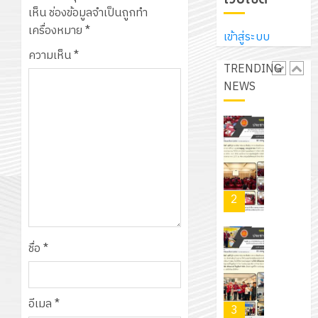
ประจำ
ปรึกษา
เห็น
ช่องข้อมูลจำเป็นถูกทำ
บริษัท
ปี
และ
เนรมิต
เครื่องหมาย
*
มิ
การ
เข้าสู่ระบบ
ผู้
สวน
นิ
ศึกษา
ความเห็น
*
ปกครอง
สวย
เอ
TRENDING
2569
เพื่อ
สไตล์
เจอร์
NEWS
1
สร้าง
รักษ์
โซลูชั่น
12
ภูมิคุ้มกัน
โลก!
ส์
กรกฎาค
ให้
ด้วย
โครงการ
จำกัด
2026
กับ
แผ่น
จัด
นักเรียน
พื้น
ทำ
13
0
นักศึกษา
ทาง
แผน
กรกฎาค
2
ประจำ
เดิน
พัฒนากา
2026
ปี
แนว
จัดการ
การ
ใหม่
ศึกษา
รับ
0
ชื่อ
*
ศึกษา
เพียง
ของ
ชุด
1
แผ่น
สาน
ฝึก
/
ละ
ศึกษา
PLC
อีเมล
*
2569
3
30
ระยะ