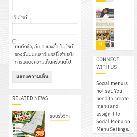
สำหรับ
บาท
5
เขียน
12
เท่านั้น!
ปี
โปรแกรม
โครงการ
เว็บไซต์
กรกฎาค
(พ.ศ.
ให้
ฝึก
2026
6
2570
กับ
อบรม
สิงหาคม
–
แผนก
ลูก
0
2026
4
พ.ศ.
วิชา
บันทึกชื่อ, อีเมล และชื่อเว็บไซต์
เสือ
2574)
อิเล็กทรอ
ของฉันบนเบราว์เซอร์นี้ สำหรับ
จิต
0
CONNECT
และ
โดย
การแสดงความเห็นครั้งถัดไป
อาสา
โครงการ
WITH US
โครงการ
ได้
พระราชท
สัมมนา
ประชุม
รับ
ใน
ระหว่าง
เชิง
Social menu is
การ
สถาน
ครู
ปฏิบัติ
not set. You
5
สนับสนุน
ศึกษา
ที่
การ
RELATED NEWS
need to create
จาก
ประจำ
ปรึกษา
จัด
menu and
บริษัท
ปี
และ
เนรมิต
ทำ
assign it to
มิ
รอบรั้ววิทยาลัย
การ
ผู้
สวน
แผน
Social Menu on
นิ
ศึกษา
เนรมิต
ปกครอง
สวย
ปฏิบัติ
Menu Settings.
เอ
2569
สวนสวย
เพื่อ
สไตล์
ราชการ