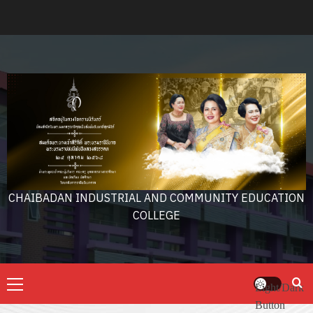
Skip
to
content
CHAIBADAN INDUSTRIAL AND COMMUNITY EDUCATION
COLLEGE
Primary
Light/Dark
Menu
Button