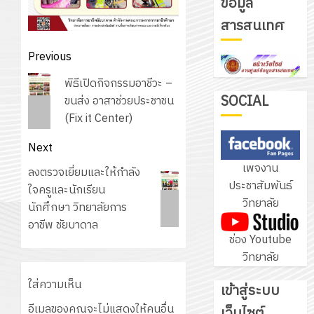
ข้อมูล
รับ
สารสนเทศ
ชุด
ฝึก
Post
Previous
PLC
3
navigation
Previous
สำหรับ
พิธีเปิดกิจกรรมอาชีวะ –
post:
เขียน
SOCIAL
ขนส่ง อาสาช่วยประชาชน
โปรแกรม
(Fix it Center)
โครงการ
ให้
ฝึก
Next
กับ
อบรม
เพจงาน
แผนก
Next
ลงตรวจเยี่ยมและให้กำลัง
ลูก
4
ประชาสัมพันธ์
วิชา
post:
ใจครูและนักเรียน
เสือ
วิทยาลัย
อิเล็กทรอ
นักศึกษา วิทยาลัยการ
จิต
โดย
อาชีพ ชัยบาดาล
อาสา
โครงการ
ช่อง Youtube
ได้
พระราชท
สัมมนา
วิทยาลัย
รับ
ใน
ระหว่าง
การ
สถาน
ครู
ใส่ความเห็น
เข้าสู่ระบบ
5
สนับสนุน
ศึกษา
ที่
อีเมลของคุณจะไม่แสดงให้คนอื่น
จาก
เว็บไซต์