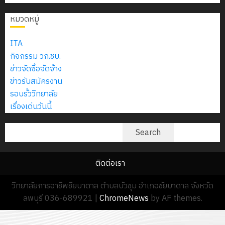
2574)
อิเล็กทรอ
จิต
0
และ
โดย
หมวดหมู่
อาสา
โครงการ
โครงการ
ได้
พระราชท
สัมมนา
ประชุม
รับ
ITA
ใน
ระหว่าง
เชิง
การ
กิจกรรม วก.ชบ.
สถาน
ครู
ปฏิบัติ
5
สนับสนุน
ข่าวจัดซื้อจัดจ้าง
ศึกษา
ที่
การ
จาก
ข่าวรับสมัครงาน
ประจำ
ปรึกษา
จัด
บริษัท
รอบรั้ววิทยาลัย
ปี
และ
ทำ
มิ
เรื่องเด่นวันนี้
การ
ผู้
แผน
นิ
ศึกษา
ปกครอง
ปฏิบัติ
ค้นหา
เอ
Search
2569
เพื่อ
ราชการ
เจอร์
สร้าง
ประจำ
โซลูชั่น
12
ภูมิคุ้มกัน
ติดต่อเรา
ปีงบประ
ส์
กรกฎาค
ให้
พ.ศ.
จำกัด
วิทยาลัยการอาชีพชียบาดาล ตำบลบัวชุม อำเภอชัยบาดาล จังหวัด
2026
กับ
2570
ลพบุรี 036-689921
|
ChromeNews
by AF themes.
นักเรียน
13
0
นักศึกษา
18
กรกฎาค
ประจำ