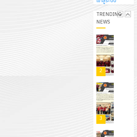
การ
เข้าสู่ระบบ
ผู้
สวน
นิ
ศึกษา
ปกครอง
สวย
เอ
TRENDING
2569
เพื่อ
สไตล์
เจอร์
NEWS
1
สร้าง
รักษ์
โซลูชั่น
12
ภูมิคุ้มกัน
โลก!
ส์
กรกฎาค
ให้
ด้วย
โครงการ
จำกัด
2026
กับ
แผ่น
จัด
นักเรียน
พื้น
ทำ
13
0
นักศึกษา
ทาง
แผน
กรกฎาค
2
ประจำ
เดิน
พัฒนากา
2026
ปี
แนว
จัดการ
การ
ใหม่
ศึกษา
รับ
0
ศึกษา
เพียง
ของ
ชุด
1
แผ่น
สาน
ฝึก
/
ละ
ศึกษา
PLC
2569
3
30
ระยะ
สำหรับ
บาท
5
เขียน
12
เท่านั้น!
ปี