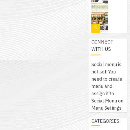
โปรแกรม
โครงการ
กรกฎาค
(พ.ศ.
ให้
ฝึก
2026
6
2570
กับ
อบรม
สิงหาคม
–
แผนก
ลูก
0
2026
4
พ.ศ.
วิชา
เสือ
2574)
อิเล็กทรอ
จิต
0
CONNECT
และ
โดย
อาสา
โครงการ
WITH US
โครงการ
ได้
พระราชท
สัมมนา
ประชุม
รับ
ใน
ระหว่าง
เชิง
Social menu is
การ
สถาน
ครู
ปฏิบัติ
not set. You
5
สนับสนุน
ศึกษา
ที่
การ
need to create
จาก
ประจำ
ปรึกษา
จัด
menu and
บริษัท
ปี
และ
เนรมิต
ทำ
assign it to
มิ
การ
ผู้
สวน
แผน
Social Menu on
นิ
ศึกษา
ปกครอง
สวย
ปฏิบัติ
Menu Settings.
เอ
2569
เพื่อ
สไตล์
ราชการ
เจอร์
1
สร้าง
CATEGORIES
รักษ์
ประจำ
โซลูชั่น
12
ภูมิคุ้มกัน
โลก!
ปีงบประ