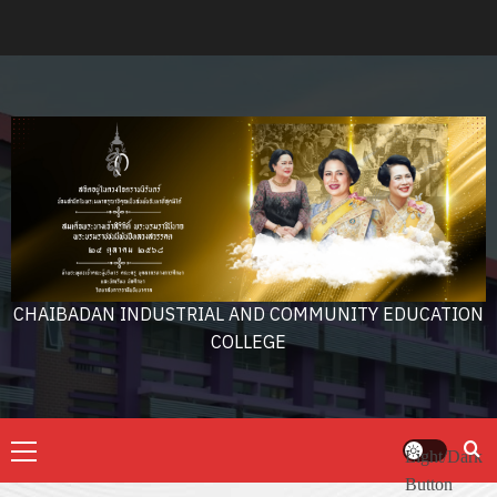
Skip
to
content
CHAIBADAN INDUSTRIAL AND COMMUNITY EDUCATION
COLLEGE
Primary
Light/Dark
Menu
Button