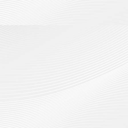
กรกฎาค
2026
ปี
2026
การ
0
ศึกษา
0
1
/
2569
12
กรกฎาค
2026
0