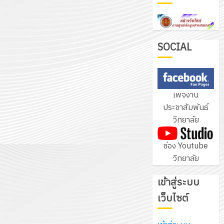
ฝึก
PLC
3
สำหรับ
เขียน
SOCIAL
โปรแกรม
โครงการ
ให้
ฝึก
กับ
อบรม
เพจงาน
แผนก
ลูก
4
ประชาสัมพันธ์
วิชา
เสือ
วิทยาลัย
อิเล็กทรอ
จิต
โดย
อาสา
โครงการ
ช่อง Youtube
ได้
พระราชท
สัมมนา
วิทยาลัย
รับ
ใน
ระหว่าง
การ
สถาน
ครู
เข้าสู่ระบบ
5
สนับสนุน
ศึกษา
ที่
จาก
เว็บไซต์
ประจำ
ปรึกษา
บริษัท
ปี
และ
เนรมิต
มิ