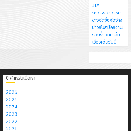
ส์
กรกฎาค
ให้
ITA
ด้วย
พ.ศ.
โครงการ
จำกัด
2026
กับ
กิจกรรม วก.ชบ.
แผ่น
2570
จัด
นักเรียน
ข่าวจัดซื้อจัดจ้าง
พื้น
ทำ
13
0
นักศึกษา
ข่าวรับสมัครงาน
ทาง
18
แผน
กรกฎาค
2
ประจำ
รอบรั้ววิทยาลัย
เดิน
กรกฎาค
พัฒนากา
2026
ปี
เรื่องเด่นวันนี้
แนว
2026
จัดการ
การ
ใหม่
ศึกษา
รับ
0
ค้นหา
ศึกษา
เพียง
ของ
0
ชุด
1
แผ่น
สาน
ฝึก
/
ละ
ศึกษา
PLC
2569
ปี สำหรับเนื่อหา
3
30
ระยะ
สำหรับ
บาท
5
เขียน
2026
12
เท่านั้น!
ปี
โปรแกรม
โครงการ
2025
กรกฎาค
(พ.ศ.
ให้
ฝึก
2024
2026
6
2570
กับ
อบรม
2023
สิงหาคม
–
แผนก
ลูก
2022
0
2026
4
พ.ศ.
วิชา
เสือ
2021